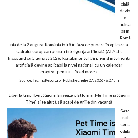
cială
devin
e
aplica
bil în
Româ
nia de la 2 august România intră în faza de punere în aplicare a
cadrului european pentru inteligența artificială (AI Act).
Începând cu 2 august 2026, Regulamentul UE privind inteligența
artificială devine aplicabil la nivel național, cu un calendar
etapizat pentru…
Read more »
Source:
TechnoReport.ro
|
Published:
iulie 27, 2026 - 6:27 am
Liber la timp liber: Xiaomi lansează platforma „Me Time is Xiaomi
Time” și te ajută să scapi de grijile din vacanță
Sezo
nul
conc
ediilo
r