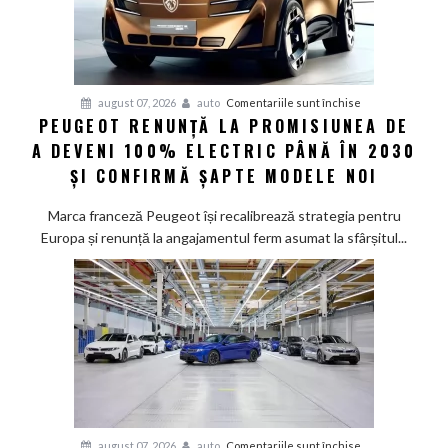
pentru
august 07, 2026
auto
Comentariile sunt închise
PEUGEOT RENUNȚĂ LA PROMISIUNEA DE
Peugeot
A DEVENI 100% ELECTRIC PÂNĂ ÎN 2030
renunță
la
ȘI CONFIRMĂ ȘAPTE MODELE NOI
promisiunea
de
Marca franceză Peugeot își recalibrează strategia pentru
a
Europa și renunță la angajamentul ferm asumat la sfârșitul...
deveni
100%
electric
până
în
2030
și
confirmă
șapte
pentru
august 07, 2026
auto
Comentariile sunt închise