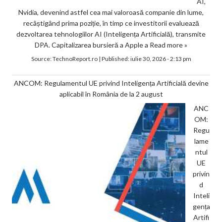
AI,
Nvidia, devenind astfel cea mai valoroasă companie din lume,
recâștigând prima poziție, în timp ce investitorii evaluează
dezvoltarea tehnologiilor AI (Inteligența Artificială), transmite
DPA. Capitalizarea bursieră a Apple a
Read more »
Source:
TechnoReport.ro
|
Published:
iulie 30, 2026 - 2:13 pm
ANCOM: Regulamentul UE privind Inteligența Artificială devine
aplicabil în România de la 2 august
ANC
OM:
Regu
lame
ntul
UE
privin
d
Inteli
gența
Artifi