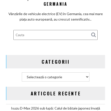
principalii
GERMANIA
beneficiari
ai
Vânzările de vehicule electrice (EV) în Germania, cea mai mare
subvenților
piața auto europeană, au crescut semnificativ...
guvernamentale
EV
din
Germania
CATEGORII
Categorii
ARTICOLE RECENTE
Isuzu D-Max 2026 sub lupă: Calul de bătaie japonez învață