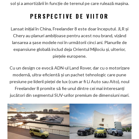
sol și a amortizării în funcție de terenul pe care rulează mașina.
PERSPECTIVE DE VIITOR
Lansat inițial în China, Freelander 8 este doar începutul. JLR și
Chery au planuri ambițioase pentru acest nou brand, vizând
lansarea a șase modele noi în următorii cinci ani. Planurile de
expansiune globală includ deja Orientul Mijlociu și, ulterior,
piețele europene.
Cu un design ce evocă ADN-ul Land Rover, dar cu o motorizare
modernă, ultra-eficientă și un pachet tehnologic care pune
presiune pe liderii pieței de lux (cum ar fi Li Auto sau Aito), noul
Freelander 8 promite să fie unul dintre cei mai interesanți
jucători din segmentul SUV-urilor premium de dimensiuni mari.