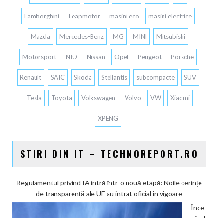
Lamborghini
Leapmotor
masini eco
masini electrice
Mazda
Mercedes-Benz
MG
MINI
Mitsubishi
Motorsport
NIO
Nissan
Opel
Peugeot
Porsche
Renault
SAIC
Skoda
Stellantis
subcompacte
SUV
Tesla
Toyota
Volkswagen
Volvo
VW
Xiaomi
XPENG
STIRI DIN IT – TECHNOREPORT.RO
Regulamentul privind IA intră într-o nouă etapă: Noile cerințe
de transparență ale UE au intrat oficial în vigoare
Înce