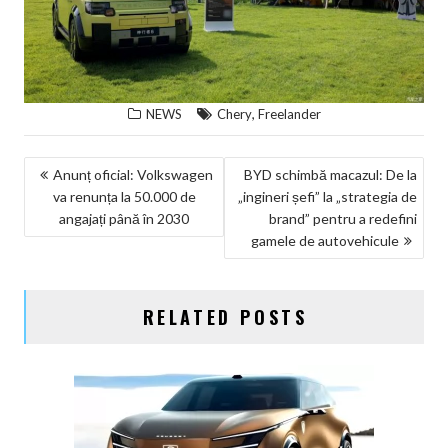
,
NEWS
Chery
Freelander
NAVIGARE
Anunț oficial: Volkswagen
BYD schimbă macazul: De la
va renunța la 50.000 de
„ingineri șefi” la „strategia de
ÎN
angajați până în 2030
brand” pentru a redefini
ARTICOLE
gamele de autovehicule
RELATED POSTS