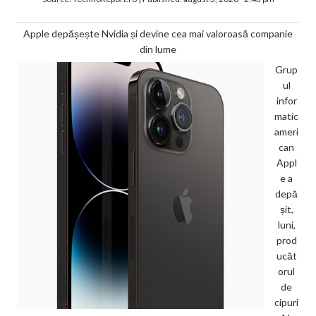
Apple depășește Nvidia și devine cea mai valoroasă companie
din lume
Grup
ul
infor
matic
ameri
can
Appl
e a
depă
șit,
luni,
prod
ucăt
orul
de
cipuri