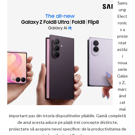
Sams
ung
Elect
ronic
s a
preze
ntat
astăz
i
noua
serie
Galax
y Z,
marc
ând
cel
mai
important pas din istoria dispozitivelor pliabile. Gamă completă
de anul acesta aduce pe piață trei concepte distincte,
proiectate să acopere nevoi specifice: de la productivitatea de