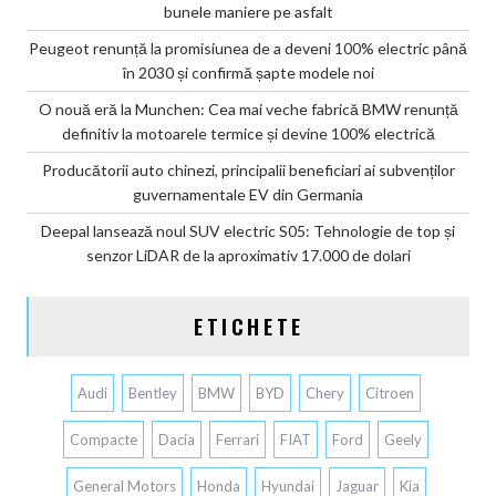
bunele maniere pe asfalt
Peugeot renunță la promisiunea de a deveni 100% electric până
în 2030 și confirmă șapte modele noi
O nouă eră la Munchen: Cea mai veche fabrică BMW renunță
definitiv la motoarele termice și devine 100% electrică
Producătorii auto chinezi, principalii beneficiari ai subvenților
guvernamentale EV din Germania
Deepal lansează noul SUV electric S05: Tehnologie de top și
senzor LiDAR de la aproximativ 17.000 de dolari
ETICHETE
Audi
Bentley
BMW
BYD
Chery
Citroen
Compacte
Dacia
Ferrari
FIAT
Ford
Geely
General Motors
Honda
Hyundai
Jaguar
Kia