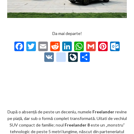
Da mai departe!
F
T
E
R
Li
W
G
Pi
O
ac
w
m
e
n
h
m
nt
ut
V
g
Li
P
e
itt
ai
d
ke
at
ai
er
lo
K
o
ve
ar
b
er
l
di
dI
s
l
es
o
o
Jo
ta
o
t
n
A
t
k.
gl
ur
je
o
p
co
e_
n
az
k
p
m
b
al
ă
o
După o absență de peste un deceniu, numele
Freelander
revine
pe piață, dar sub o formă complet transformată. Uitati de vechiul
o
SUV compact de familie; noul
Freelander 8
este un „monstru”
k
tehnologic de peste 5 metri lungime, născut din parteneriatul