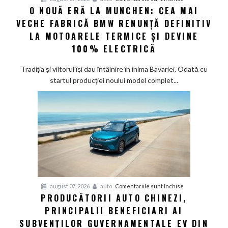
modele
O NOUĂ ERĂ LA MUNCHEN: CEA MAI
O
noi
VECHE FABRICĂ BMW RENUNȚĂ DEFINITIV
nouă
eră
LA MOTOARELE TERMICE ȘI DEVINE
la
100% ELECTRICĂ
Munchen:
Cea
Tradiția și viitorul își dau întâlnire în inima Bavariei. Odată cu
mai
startul producției noului model complet...
veche
fabrică
BMW
renunță
definitiv
la
motoarele
termice
și
pentru
august 07, 2026
auto
Comentariile sunt închise
devine
PRODUCĂTORII AUTO CHINEZI,
Producătorii
100%
PRINCIPALII BENEFICIARI AI
auto
electrică
chinezi,
SUBVENȚILOR GUVERNAMENTALE EV DIN