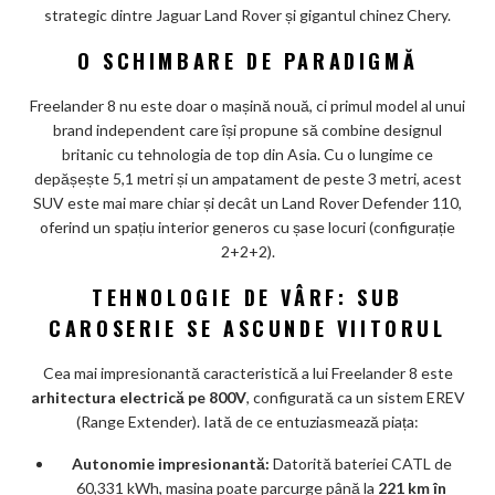
strategic dintre Jaguar Land Rover și gigantul chinez Chery.
m
O SCHIMBARE DE PARADIGMĂ
ar
ks
Freelander 8 nu este doar o mașină nouă, ci primul model al unui
brand independent care își propune să combine designul
britanic cu tehnologia de top din Asia. Cu o lungime ce
depășește 5,1 metri și un ampatament de peste 3 metri, acest
SUV este mai mare chiar și decât un Land Rover Defender 110,
oferind un spațiu interior generos cu șase locuri (configurație
2+2+2).
TEHNOLOGIE DE VÂRF: SUB
CAROSERIE SE ASCUNDE VIITORUL
Cea mai impresionantă caracteristică a lui Freelander 8 este
arhitectura electrică pe 800V
, configurată ca un sistem EREV
(Range Extender). Iată de ce entuziasmează piața:
Autonomie impresionantă:
Datorită bateriei CATL de
60,331 kWh, mașina poate parcurge până la
221 km în