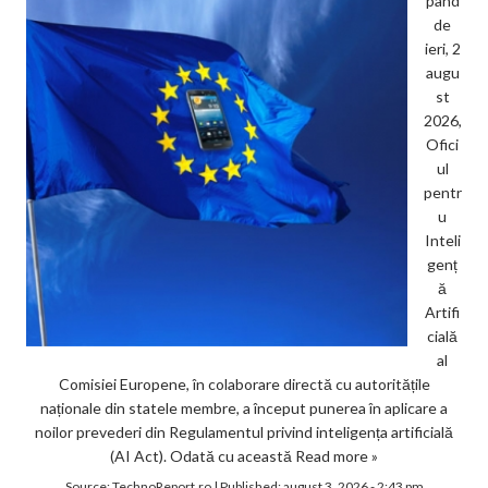
pând
de
ieri, 2
augu
st
2026,
Ofici
ul
pentr
u
Inteli
genț
ă
Artifi
cială
al
Comisiei Europene, în colaborare directă cu autoritățile
naționale din statele membre, a început punerea în aplicare a
noilor prevederi din Regulamentul privind inteligența artificială
(AI Act). Odată cu această
Read more »
Source:
TechnoReport.ro
|
Published:
august 3, 2026 - 2:43 pm