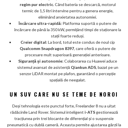
regim pur electric
. Când bateria se descarcă, motorul
termic de 1,5 litri intervine pentru a genera energie,
eliminând anxietatea autonomiei.
Încărcare ultra-rapidă:
Platforma suportă o putere de
încărcare de până la 350 kW, permițând timpi de staționare la
stații foarte reduși.
Creier digital:
La bord, totul este condus de noul cip
Qualcomm Snapdragon 8397
, care oferă o putere de
procesare mult superioară generației anterioare.
Siguranță și autonomie:
Colaborarea cu Huawei aduce
sistemul avansat de asistență
Qiankun ADS
, bazat pe un
senzor LiDAR montat pe plafon, garantând o percepție
spațială de neegalat.
UN SUV CARE NU SE TEME DE NOROI
Deși tehnologia este punctul forte, Freelander 8 nu a uitat
rădăcinile Land Rover. Sistemul inteligent
i-ATS
gestionează
tracțiunea prin trei blocante de diferențial și o suspensie
pneumatică cu dublă cameră. Aceasta permite ajustarea gărzii la