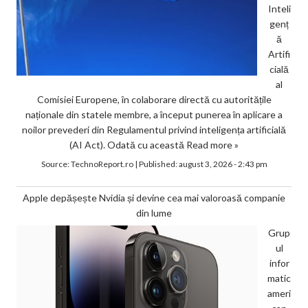
Inteli
genț
ă
Artifi
cială
al
Comisiei Europene, în colaborare directă cu autoritățile
naționale din statele membre, a început punerea în aplicare a
noilor prevederi din Regulamentul privind inteligența artificială
(AI Act). Odată cu această
Read more »
Source:
TechnoReport.ro
|
Published:
august 3, 2026 - 2:43 pm
Apple depășește Nvidia și devine cea mai valoroasă companie
din lume
Grup
ul
infor
matic
ameri