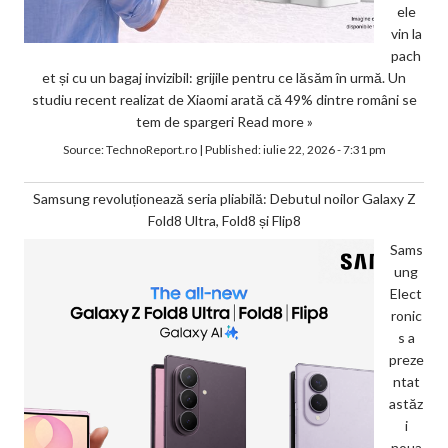
ele
vin la
pach
et și cu un bagaj invizibil: grijile pentru ce lăsăm în urmă. Un
studiu recent realizat de Xiaomi arată că 49% dintre români se
tem de spargeri
Read more »
Source:
TechnoReport.ro
|
Published:
iulie 22, 2026 - 7:31 pm
Samsung revoluționează seria pliabilă: Debutul noilor Galaxy Z
Fold8 Ultra, Fold8 și Flip8
Sams
ung
Elect
ronic
s a
preze
ntat
astăz
i
noua