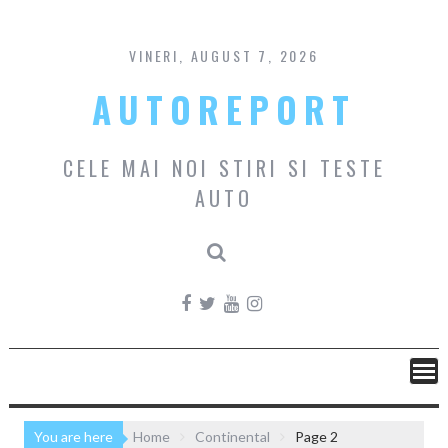
Skip
to
content
VINERI, AUGUST 7, 2026
AUTOREPORT
CELE MAI NOI STIRI SI TESTE
AUTO
You are here
Home
Continental
Page 2