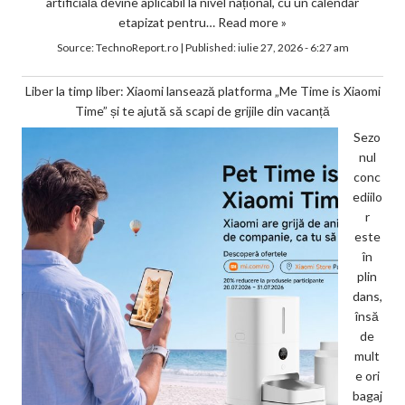
artificială devine aplicabil la nivel național, cu un calendar
etapizat pentru…
Read more »
Source:
TechnoReport.ro
|
Published:
iulie 27, 2026 - 6:27 am
Liber la timp liber: Xiaomi lansează platforma „Me Time is Xiaomi
Time” și te ajută să scapi de grijile din vacanță
Sezo
nul
conc
ediilo
r
este
în
plin
dans,
însă
de
mult
e ori
bagaj