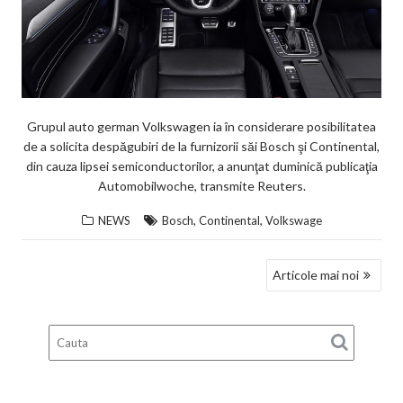
Grupul auto german Volkswagen ia în considerare posibilitatea
de a solicita despăgubiri de la furnizorii săi Bosch şi Continental,
din cauza lipsei semiconductorilor, a anunţat duminică publicaţia
Automobilwoche, transmite Reuters.
,
,
NEWS
Bosch
Continental
Volkswage
NAVIGARE
Articole mai noi
ÎN
ARTICOLE