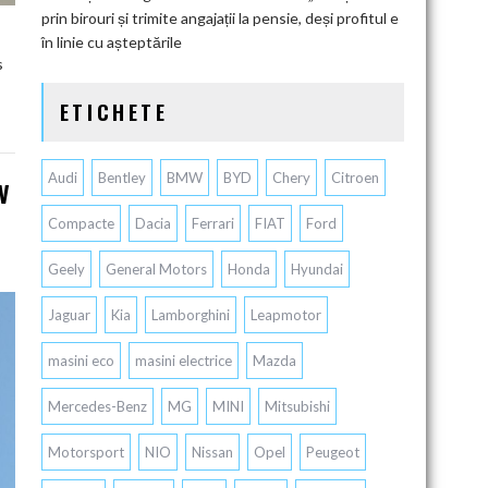
prin birouri și trimite angajații la pensie, deși profitul e
în linie cu așteptările
s
ETICHETE
Audi
Bentley
BMW
BYD
Chery
Citroen
V
Compacte
Dacia
Ferrari
FIAT
Ford
Geely
General Motors
Honda
Hyundai
Jaguar
Kia
Lamborghini
Leapmotor
masini eco
masini electrice
Mazda
Mercedes-Benz
MG
MINI
Mitsubishi
Motorsport
NIO
Nissan
Opel
Peugeot