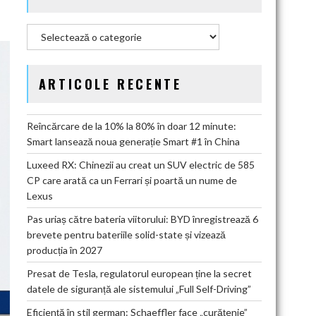
Categorii
ARTICOLE RECENTE
Reîncărcare de la 10% la 80% în doar 12 minute:
Smart lansează noua generație Smart #1 în China
Luxeed RX: Chinezii au creat un SUV electric de 585
CP care arată ca un Ferrari și poartă un nume de
Lexus
Pas uriaș către bateria viitorului: BYD înregistrează 6
brevete pentru bateriile solid-state și vizează
producția în 2027
Presat de Tesla, regulatorul european ține la secret
datele de siguranță ale sistemului „Full Self-Driving”
Eficiență în stil german: Schaeffler face „curățenie”