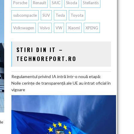
Porsche
Renault
SAIC
Skoda
Stellantis
subcompacte
SUV
Tesla
Toyota
Volkswagen
Volvo
VW
Xiaomi
XPENG
STIRI DIN IT –
TECHNOREPORT.RO
Regulamentul privind IA intră într-o nouă etapă:
Noile cerințe de transparență ale UE au intrat oficial în
vigoare
de