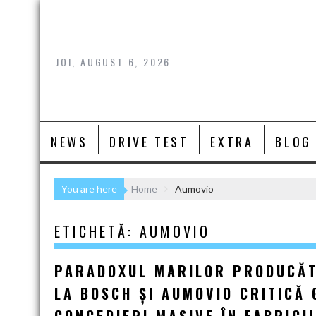
Skip
to
content
JOI, AUGUST 6, 2026
NEWS
DRIVE TEST
EXTRA
BLOG
You are here
Home
Aumovio
ETICHETĂ:
AUMOVIO
PARADOXUL MARILOR PRODUCĂTO
LA BOSCH ȘI AUMOVIO CRITICĂ 