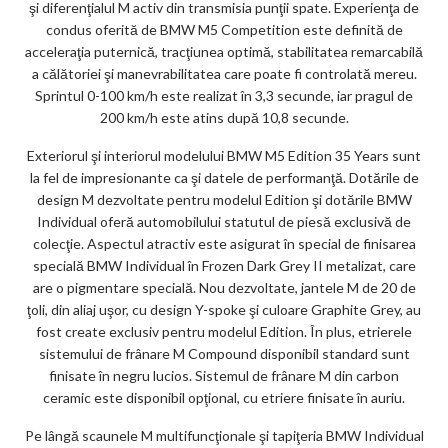
şi diferenţialul M activ din transmisia punţii spate. Experienţa de
condus oferită de BMW M5 Competition este definită de
acceleraţia puternică, tracţiunea optimă, stabilitatea remarcabilă
a călătoriei şi manevrabilitatea care poate fi controlată mereu.
Sprintul 0-100 km/h este realizat în 3,3 secunde, iar pragul de
200 km/h este atins după 10,8 secunde.
Exteriorul şi interiorul modelului BMW M5 Edition 35 Years sunt
la fel de impresionante ca şi datele de performanţă. Dotările de
design M dezvoltate pentru modelul Edition şi dotările BMW
Individual oferă automobilului statutul de piesă exclusivă de
colecţie. Aspectul atractiv este asigurat în special de finisarea
specială BMW Individual în Frozen Dark Grey II metalizat, care
are o pigmentare specială. Nou dezvoltate, jantele M de 20 de
ţoli, din aliaj uşor, cu design Y-spoke şi culoare Graphite Grey, au
fost create exclusiv pentru modelul Edition. În plus, etrierele
sistemului de frânare M Compound disponibil standard sunt
finisate în negru lucios. Sistemul de frânare M din carbon
ceramic este disponibil opţional, cu etriere finisate în auriu.
Pe lângă scaunele M multifuncţionale şi tapiţeria BMW Individual