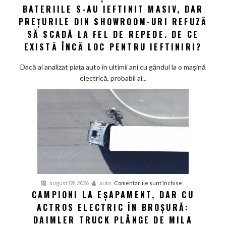
să
BATERIILE S-AU IEFTINIT MASIV, DAR
mașinilor
schimbe
electrice:
PREȚURILE DIN SHOWROOM-URI REFUZĂ
foaia
Bateriile
SĂ SCADĂ LA FEL DE REPEDE. DE CE
s-
EXISTĂ ÎNCĂ LOC PENTRU IEFTINIRI?
au
ieftinit
Dacă ai analizat piața auto în ultimii ani cu gândul la o mașină
masiv,
electrică, probabil ai...
dar
prețurile
din
showroom-
uri
refuză
să
scadă
la
pentru
august 09, 2026
auto
Comentariile sunt închise
fel
CAMPIONI LA EȘAPAMENT, DAR CU
Campioni
de
ACTROS ELECTRIC ÎN BROȘURĂ:
la
repede.
eșapament,
DAIMLER TRUCK PLÂNGE DE MILA
De