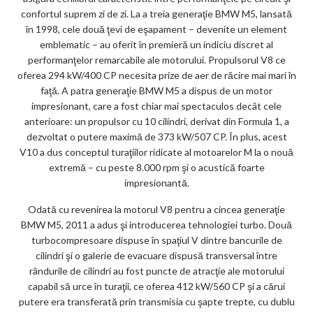
confortul suprem zi de zi. La a treia generaţie BMW M5, lansată
în 1998, cele două ţevi de eşapament – devenite un element
emblematic – au oferit în premieră un indiciu discret al
performanţelor remarcabile ale motorului. Propulsorul V8 ce
oferea 294 kW/400 CP necesita prize de aer de răcire mai mari în
faţă. A patra generaţie BMW M5 a dispus de un motor
impresionant, care a fost chiar mai spectaculos decât cele
anterioare: un propulsor cu 10 cilindri, derivat din Formula 1, a
dezvoltat o putere maximă de 373 kW/507 CP. În plus, acest
V10 a dus conceptul turaţiilor ridicate al motoarelor M la o nouă
extremă – cu peste 8.000 rpm şi o acustică foarte
impresionantă.
Odată cu revenirea la motorul V8 pentru a cincea generaţie
BMW M5, 2011 a adus şi introducerea tehnologiei turbo. Două
turbocompresoare dispuse în spaţiul V dintre bancurile de
cilindri şi o galerie de evacuare dispusă transversal între
rândurile de cilindri au fost puncte de atracţie ale motorului
capabil să urce în turaţii, ce oferea 412 kW/560 CP şi a cărui
putere era transferată prin transmisia cu şapte trepte, cu dublu