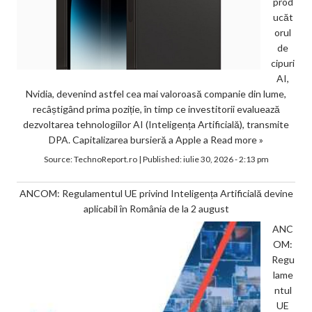
prod
ucăt
orul
de
cipuri
AI,
Nvidia, devenind astfel cea mai valoroasă companie din lume,
recâștigând prima poziție, în timp ce investitorii evaluează
dezvoltarea tehnologiilor AI (Inteligența Artificială), transmite
DPA. Capitalizarea bursieră a Apple a
Read more »
Source:
TechnoReport.ro
|
Published:
iulie 30, 2026 - 2:13 pm
ANCOM: Regulamentul UE privind Inteligența Artificială devine
aplicabil în România de la 2 august
ANC
OM:
Regu
lame
ntul
UE