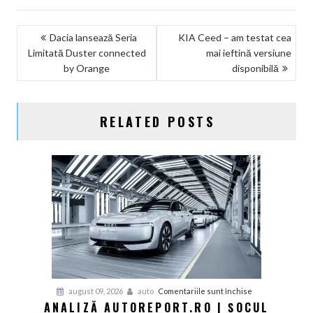
NAVIGARE
Dacia lansează Seria
KIA Ceed – am testat cea
Limitată Duster connected
mai ieftină versiune
ÎN
by Orange
disponibilă
ARTICOLE
RELATED POSTS
pentru
august 09, 2026
auto
Comentariile sunt închise
ANALIZĂ AUTOREPORT.RO | ȘOCUL
Analiză