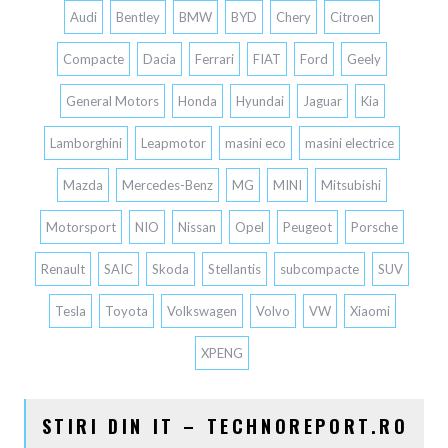
Audi
Bentley
BMW
BYD
Chery
Citroen
Compacte
Dacia
Ferrari
FIAT
Ford
Geely
General Motors
Honda
Hyundai
Jaguar
Kia
Lamborghini
Leapmotor
masini eco
masini electrice
Mazda
Mercedes-Benz
MG
MINI
Mitsubishi
Motorsport
NIO
Nissan
Opel
Peugeot
Porsche
Renault
SAIC
Skoda
Stellantis
subcompacte
SUV
Tesla
Toyota
Volkswagen
Volvo
VW
Xiaomi
XPENG
STIRI DIN IT – TECHNOREPORT.RO