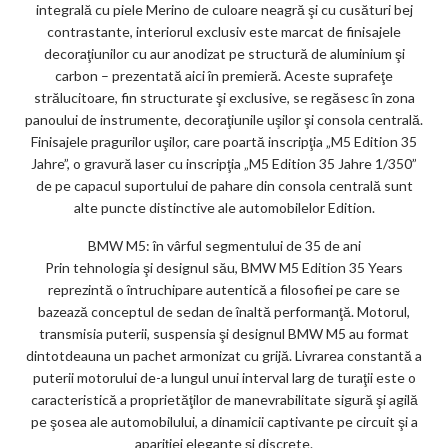
integrală cu piele Merino de culoare neagră şi cu cusături bej
contrastante, interiorul exclusiv este marcat de finisajele
decoraţiunilor cu aur anodizat pe structură de aluminium şi
carbon – prezentată aici în premieră. Aceste suprafeţe
strălucitoare, fin structurate şi exclusive, se regăsesc în zona
panoului de instrumente, decoraţiunile uşilor şi consola centrală.
Finisajele pragurilor uşilor, care poartă inscripţia „M5 Edition 35
Jahre”, o gravură laser cu inscripţia „M5 Edition 35 Jahre 1/350”
de pe capacul suportului de pahare din consola centrală sunt
alte puncte distinctive ale automobilelor Edition.
BMW M5: în vârful segmentului de 35 de ani
Prin tehnologia şi designul său, BMW M5 Edition 35 Years
reprezintă o întruchipare autentică a filosofiei pe care se
bazează conceptul de sedan de înaltă performanţă. Motorul,
transmisia puterii, suspensia şi designul BMW M5 au format
dintotdeauna un pachet armonizat cu grijă. Livrarea constantă a
puterii motorului de-a lungul unui interval larg de turaţii este o
caracteristică a proprietăţilor de manevrabilitate sigură şi agilă
pe şosea ale automobilului, a dinamicii captivante pe circuit şi a
apariţiei elegante şi discrete.