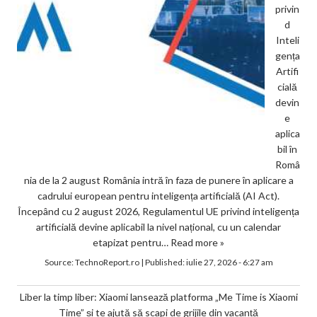
privin
d
Inteli
gența
Artifi
cială
devin
e
aplica
bil în
Româ
nia de la 2 august România intră în faza de punere în aplicare a
cadrului european pentru inteligența artificială (AI Act).
Începând cu 2 august 2026, Regulamentul UE privind inteligența
artificială devine aplicabil la nivel național, cu un calendar
etapizat pentru…
Read more »
Source:
TechnoReport.ro
|
Published:
iulie 27, 2026 - 6:27 am
Liber la timp liber: Xiaomi lansează platforma „Me Time is Xiaomi
Time” și te ajută să scapi de grijile din vacanță