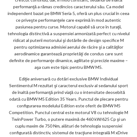
performanţă a rămas credincios caracterului său. Ca model
independent bazat pe BMW Seria 5, oferă un plus crucial în ceea
ce priveşte performanţele care exprimă în mod autentic
pasiunea pentru curse. Motorul capabil să urce în turaţii,
tehnologia distinctivă a suspensiei armonizată perfect cu nivelul
ridicat al puterii motorului şi dotările de design specifice M
pentru optimizarea admisiei aerului de răcire şi a calităţilor
aerodinamice garantează proprietăţi de condus care sunt
definite de performanţe dinamice, agilitate şi precizie maxime –
aşa cum este tipic pentru BMW M5.
Ediţie aniversară cu dotări exclusive BMW Individual
Sentimentul M rezultat şi caracterul exclusiv al sedanului sport
de înaltă performanţă prind viaţă cu o intensitate deosebită
odată cu BMW M5 Edition 35 Years. Punctul de plecare pentru
configurarea modelului Edition este oferit de BMW M5
Competition. Punctul central este motorul V8 cu tehnologie M
TwinPower Turbo, o putere maximă de 460 kW/625 Cp şi un
cuplu maxim de 750 Nm, alături de tehnologia suspensiei
configurată distinctiv, sistemul de tracţiune integrală M xDrive