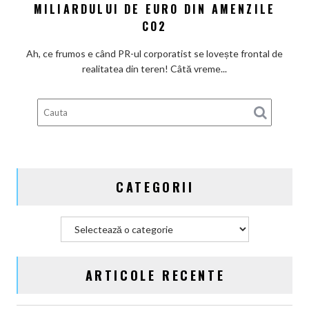
dar
ce
MILIARDULUI DE EURO DIN AMENZILE
cu
există
CO2
Actros
încă
electric
loc
Ah, ce frumos e când PR-ul corporatist se lovește frontal de
în
pentru
realitatea din teren! Câtă vreme...
broșură:
ieftiniri?
Daimler
Truck
plânge
de
mila
miliardului
CATEGORII
de
euro
din
Categorii
amenzile
CO2
ARTICOLE RECENTE