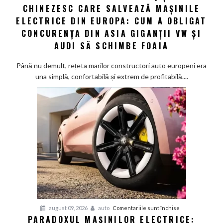
CHINEZESC CARE SALVEAZĂ MAȘINILE
Autoreport.ro
|
ELECTRICE DIN EUROPA: CUM A OBLIGAT
Șocul
CONCURENȚA DIN ASIA GIGANȚII VW ȘI
chinezesc
AUDI SĂ SCHIMBE FOAIA
care
salvează
Până nu demult, rețeta marilor constructori auto europeni era
mașinile
una simplă, confortabilă și extrem de profitabilă....
electrice
din
Europa:
Cum
a
obligat
concurența
din
Asia
giganții
VW
și
pentru
august 09, 2026
auto
Comentariile sunt închise
Audi
PARADOXUL MAȘINILOR ELECTRICE:
Paradoxul