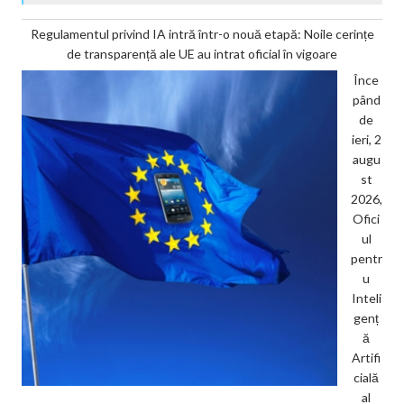
Regulamentul privind IA intră într-o nouă etapă: Noile cerințe
de transparență ale UE au intrat oficial în vigoare
Înce
pând
de
ieri, 2
augu
st
2026,
Ofici
ul
pentr
u
Inteli
genț
ă
Artifi
cială
al