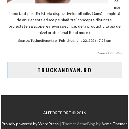
cel
mai
important pas din istoria dispozitivelor pliabile. Gamă completă
de anul acesta aduce pe piață trei concepte distincte,
proiectate să acopere nevoi specifice: de la productivitatea de
nivel profesional
Read more »
Source:
TechnoReport.ro
|
Published:
iulie 22, 2026 - 7:23 pm
Powered by
RSS Feed Plugin
TRUCKANDVAN.RO
AUTOREPORT © 2016
Proudly powered by WordPress
|
Theme: AcmeBlog by
Acme Themes