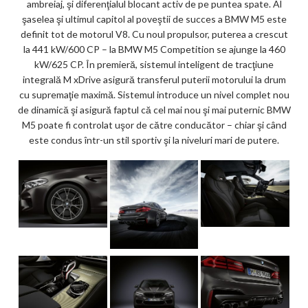
ambreiaj, şi diferenţialul blocant activ de pe puntea spate. Al
şaselea şi ultimul capitol al poveştii de succes a BMW M5 este
definit tot de motorul V8. Cu noul propulsor, puterea a crescut
la 441 kW/600 CP – la BMW M5 Competition se ajunge la 460
kW/625 CP. În premieră, sistemul inteligent de tracţiune
integrală M xDrive asigură transferul puterii motorului la drum
cu supremaţie maximă. Sistemul introduce un nivel complet nou
de dinamică şi asigură faptul că cel mai nou şi mai puternic BMW
M5 poate fi controlat uşor de către conducător – chiar şi când
este condus într-un stil sportiv şi la niveluri mari de putere.