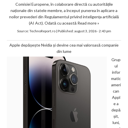
Comisiei Europene, în colaborare directă cu autoritățile
naționale din statele membre, a început punerea în aplicare a
noilor prevederi din Regulamentul privind inteligența artificială
(AI Act). Odată cu această
Read more »
Source:
TechnoReport.ro
|
Published:
august 3, 2026 - 2:43 pm
Apple depășește Nvidia și devine cea mai valoroasă companie
din lume
Grup
ul
infor
matic
ameri
can
Appl
e a
depă
șit,
luni,