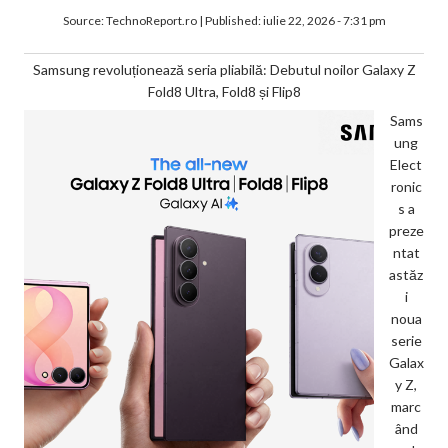
Source:
TechnoReport.ro
|
Published:
iulie 22, 2026 - 7:31 pm
Samsung revoluționează seria pliabilă: Debutul noilor Galaxy Z
Fold8 Ultra, Fold8 și Flip8
Sams
ung
Elect
ronic
s a
preze
ntat
astăz
i
noua
serie
Galax
y Z,
marc
ând