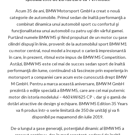
m
Acum 35 de ani, BMW Motorsport GmbH a creat o nouă
ar
categorie de automobile. Primul sedan de înaltă performanţă a
ks
combinat dinamica unui automobil sport cu confortul şi
funcţionalitatea unui automobil cu patru uşi din vârful gamei.
Purtând numele BMW M5 şi fiind propulsat de un motor cu şase
cilindri dispuşi în linie, provenit de la automobilul sport BMW M1
cu motor central, noul model a început o carieră impresionantă
în care, în prezent, ritmul este impus de BMW M5 Competition.
Astăzi, BMW M5 este cel mai de succes sedan sport de înaltă
performanţă din lume, continuând să fascineze prin experienţa în
motorsport a companiei care acum este cunoscută drept BMW
M GmbH. Pentru a marca această aniversare, BMW M GmbH
prezintă o ediţie specială a BMW M5, care are cel mai puternic
motor din istoria modelului – 460 kW/625 CP -, dar şi o gamă de
dotări atractive de design şi echipare. BMW M5 Edition 35 Years
va fi produs într-o serie limitată de 350 de unităţi şi va fi
disponibil pe mapamond din iulie 2019.
De-a lungul a şase generaţii, potenţialul dinamic al BMW M5 a
crescut continuu, dar, în mod constant, sedanul de înaltă