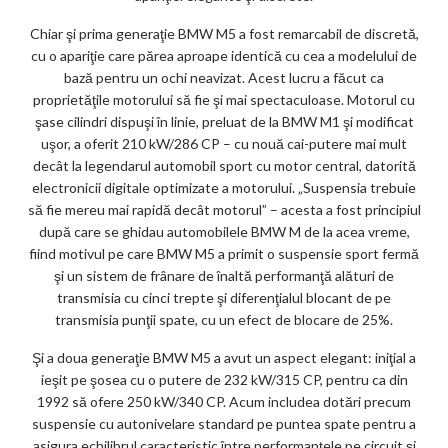
Chiar şi prima generaţie BMW M5 a fost remarcabil de discretă,
cu o apariţie care părea aproape identică cu cea a modelului de
bază pentru un ochi neavizat. Acest lucru a făcut ca
proprietăţile motorului să fie şi mai spectaculoase. Motorul cu
şase cilindri dispuşi în linie, preluat de la BMW M1 şi modificat
uşor, a oferit 210 kW/286 CP – cu nouă cai-putere mai mult
decât la legendarul automobil sport cu motor central, datorită
electronicii digitale optimizate a motorului. „Suspensia trebuie
să fie mereu mai rapidă decât motorul” – acesta a fost principiul
după care se ghidau automobilele BMW M de la acea vreme,
fiind motivul pe care BMW M5 a primit o suspensie sport fermă
şi un sistem de frânare de înaltă performanţă alături de
transmisia cu cinci trepte şi diferenţialul blocant de pe
transmisia punţii spate, cu un efect de blocare de 25%.
Şi a doua generaţie BMW M5 a avut un aspect elegant: iniţial a
ieşit pe şosea cu o putere de 232 kW/315 CP, pentru ca din
1992 să ofere 250 kW/340 CP. Acum includea dotări precum
suspensie cu autonivelare standard pe puntea spate pentru a
asigura echilibrul caracteristic între performanţele pe circuit şi