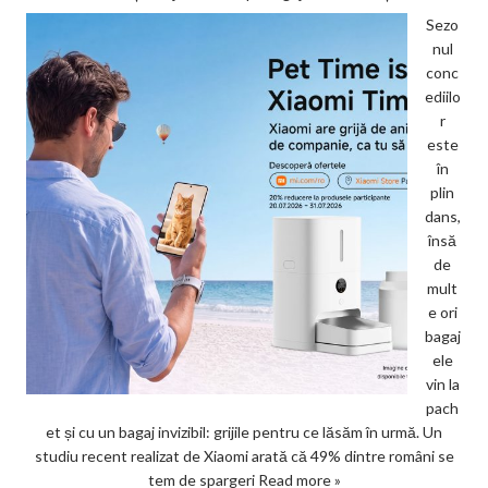
Sezo
nul
conc
ediilo
r
este
în
plin
dans,
însă
de
mult
e ori
bagaj
ele
vin la
pach
et și cu un bagaj invizibil: grijile pentru ce lăsăm în urmă. Un
studiu recent realizat de Xiaomi arată că 49% dintre români se
tem de spargeri
Read more »