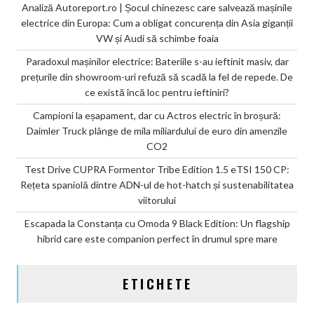
Analiză Autoreport.ro | Șocul chinezesc care salvează mașinile
electrice din Europa: Cum a obligat concurența din Asia giganții
VW și Audi să schimbe foaia
Paradoxul mașinilor electrice: Bateriile s-au ieftinit masiv, dar
prețurile din showroom-uri refuză să scadă la fel de repede. De
ce există încă loc pentru ieftiniri?
Campioni la eșapament, dar cu Actros electric în broșură:
Daimler Truck plânge de mila miliardului de euro din amenzile
CO2
Test Drive CUPRA Formentor Tribe Edition 1.5 eTSI 150 CP:
Rețeta spaniolă dintre ADN-ul de hot-hatch și sustenabilitatea
viitorului
Escapada la Constanța cu Omoda 9 Black Edition: Un flagship
hibrid care este companion perfect în drumul spre mare
ETICHETE