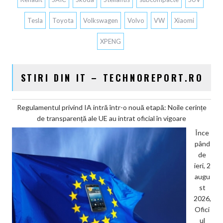
Tesla
Toyota
Volkswagen
Volvo
VW
Xiaomi
XPENG
STIRI DIN IT – TECHNOREPORT.RO
Regulamentul privind IA intră într-o nouă etapă: Noile cerințe
de transparență ale UE au intrat oficial în vigoare
Înce
pând
de
ieri, 2
augu
st
2026,
Ofici
ul