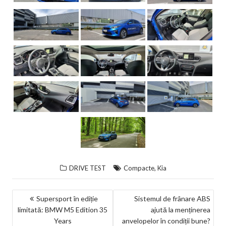
,
DRIVE TEST
Compacte
Kia
NAVIGARE
Supersport în ediție
Sistemul de frânare ABS
limitată: BMW M5 Edition 35
ajută la menținerea
ÎN
Years
anvelopelor în condiții bune?