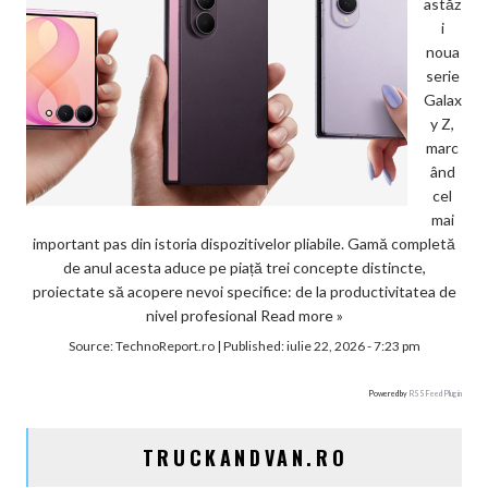
astăz
i
noua
serie
Galax
y Z,
marc
ând
cel
mai
important pas din istoria dispozitivelor pliabile. Gamă completă
de anul acesta aduce pe piață trei concepte distincte,
proiectate să acopere nevoi specifice: de la productivitatea de
nivel profesional
Read more »
Source:
TechnoReport.ro
|
Published:
iulie 22, 2026 - 7:23 pm
Powered by
RSS Feed Plugin
TRUCKANDVAN.RO