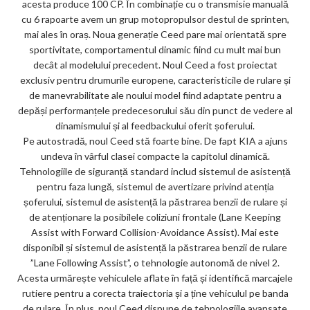
acesta produce 100 CP. În combinație cu o transmisie manuală
cu 6 rapoarte avem un grup motopropulsor destul de sprinten,
mai ales în oraș. Noua generație Ceed pare mai orientată spre
sportivitate, comportamentul dinamic fiind cu mult mai bun
decât al modelului precedent. Noul Ceed a fost proiectat
exclusiv pentru drumurile europene, caracteristicile de rulare și
de manevrabilitate ale noului model fiind adaptate pentru a
depăși performanțele predecesorului său din punct de vedere al
dinamismului și al feedbackului oferit șoferului.
Pe autostradă, noul Ceed stă foarte bine. De fapt KIA a ajuns
undeva în vârful clasei compacte la capitolul dinamică.
Tehnologiile de siguranță standard includ sistemul de asistență
pentru faza lungă, sistemul de avertizare privind atenția
șoferului, sistemul de asistență la păstrarea benzii de rulare și
de atenționare la posibilele coliziuni frontale (Lane Keeping
Assist with Forward Collision-Avoidance Assist). Mai este
disponibil și sistemul de asistență la păstrarea benzii de rulare
”Lane Following Assist”, o tehnologie autonomă de nivel 2.
Acesta urmărește vehiculele aflate în față și identifică marcajele
rutiere pentru a corecta traiectoria și a ține vehiculul pe banda
de rulare. În plus, noul Ceed dispune de tehnologiile avansate