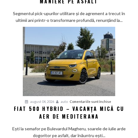
MANIERE PE ASFALT
2026
sub
Segmentul pick-upurilor utilitare și de agrement a trecut în
lupă:
ultimii ani printr-o transformare profundă, renunțând la...
Calul
de
bătaie
japonez
învață
bunele
maniere
pe
asfalt
pentru
august 04, 2026
auto
Comentariile sunt închise
FIAT 500 HYBRID – VACANȚA MICĂ CU
Fiat
AER DE MEDITERANA
500
Hybrid
Ești la semafor pe Bulevardul Magheru, soarele de iulie arde
–
dogoritor pe asfalt, dar înăuntru ești...
vacanța