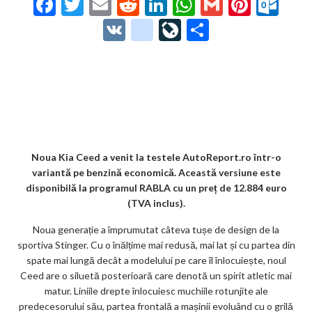
F
T
E
R
Li
W
G
Pi
O
ac
w
m
e
n
h
m
nt
ut
V
g
Li
P
e
itt
ai
d
ke
at
ai
er
lo
K
o
ve
ar
b
er
l
di
dI
s
l
es
o
o
Jo
ta
o
t
n
A
t
k.
gl
ur
je
o
p
co
e_
n
az
k
p
m
b
al
ă
o
Noua Kia Ceed a venit la testele AutoReport.ro într-o
variantă pe benzină economică. Această versiune este
o
disponibilă la programul RABLA cu un preț de 12.884 euro
k
(TVA inclus).
m
Noua generație a împrumutat câteva tușe de design de la
sportiva Stinger. Cu o înălțime mai redusă, mai lat și cu partea din
ar
spate mai lungă decât a modelului pe care îl înlocuiește, noul
ks
Ceed are o siluetă posterioară care denotă un spirit atletic mai
matur. Liniile drepte înlocuiesc muchiile rotunjite ale
predecesorului său, partea frontală a mașinii evoluând cu o grilă