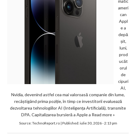
matic
ameri
can
Appl
e a
depă
șit,
luni,
prod
ucăt
orul
de
cipuri
AI,
Nvidia, devenind astfel cea mai valoroasă companie din lume,
recâștigând prima poziție, în timp ce investitorii evaluează
dezvoltarea tehnologiilor AI (Inteligența Artificială), transmite
DPA. Capitalizarea bursieră a Apple a
Read more »
Source:
TechnoReport.ro
|
Published:
iulie 30, 2026 - 2:13 pm