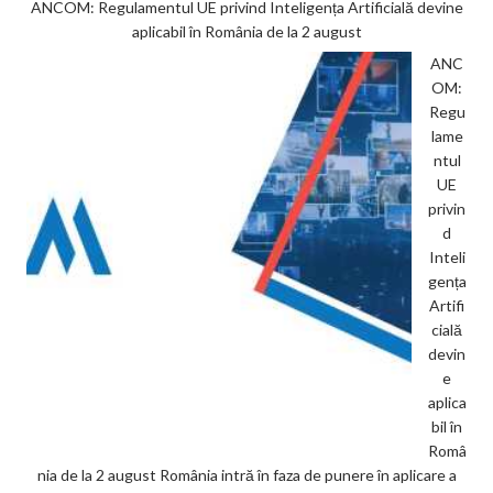
ANCOM: Regulamentul UE privind Inteligența Artificială devine
aplicabil în România de la 2 august
ANC
OM:
Regu
lame
ntul
UE
privin
d
Inteli
gența
Artifi
cială
devin
e
aplica
bil în
Româ
nia de la 2 august România intră în faza de punere în aplicare a