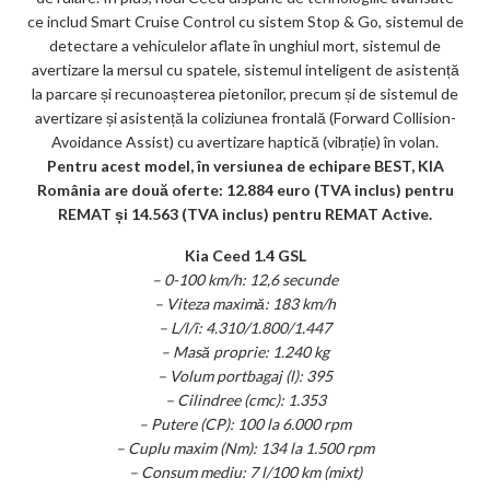
ce includ Smart Cruise Control cu sistem Stop & Go, sistemul de
detectare a vehiculelor aflate în unghiul mort, sistemul de
avertizare la mersul cu spatele, sistemul inteligent de asistență
la parcare și recunoașterea pietonilor, precum și de sistemul de
avertizare și asistență la coliziunea frontală (Forward Collision-
Avoidance Assist) cu avertizare haptică (vibrație) în volan.
Pentru acest model, în versiunea de echipare BEST, KIA
România are două oferte: 12.884 euro (TVA inclus) pentru
REMAT și 14.563 (TVA inclus) pentru REMAT Active.
Kia Ceed 1.4 GSL
– 0-100 km/h: 12,6 secunde
– Viteza maximă: 183 km/h
– L/l/î: 4.310/1.800/1.447
– Masă proprie: 1.240 kg
– Volum portbagaj (l): 395
– Cilindree (cmc): 1.353
– Putere (CP): 100 la 6.000 rpm
– Cuplu maxim (Nm): 134 la 1.500 rpm
– Consum mediu: 7 l/100 km (mixt)