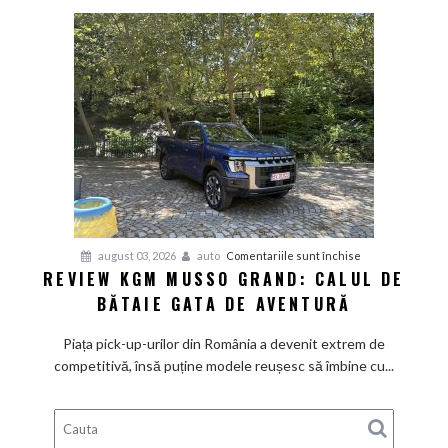
mică
cu
aer
de
Mediterana
pentru
august 03, 2026
auto
Comentariile sunt închise
REVIEW KGM MUSSO GRAND: CALUL DE
Review
BĂTAIE GATA DE AVENTURĂ
KGM
Musso
Piața pick-up-urilor din România a devenit extrem de
Grand:
competitivă, însă puține modele reușesc să îmbine cu...
Calul
de
bătaie
gata