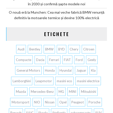
în 2030 și confirmă șapte modele noi
O nouă eră la Munchen: Cea mai veche fabrică BMW renunță
definitiv la motoarele termice și devine 100% electrică
ETICHETE
Audi
Bentley
BMW
BYD
Chery
Citroen
Compacte
Dacia
Ferrari
FIAT
Ford
Geely
General Motors
Honda
Hyundai
Jaguar
Kia
Lamborghini
Leapmotor
masini eco
masini electrice
Mazda
Mercedes-Benz
MG
MINI
Mitsubishi
Motorsport
NIO
Nissan
Opel
Peugeot
Porsche
Renault
SAIC
Skoda
Stellantis
subcompacte
SUV