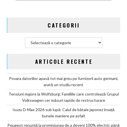
de
aventură
CATEGORII
Categorii
ARTICOLE RECENTE
Povara datoriilor apasă tot mai greu pe furnizorii auto germani,
arată un studiu recent
Tensiuni majore la Wolfsburg: Familiile care controlează Grupul
Volkswagen cer măsuri rapide de restructurare
Isuzu D-Max 2026 sub lupă: Calul de bătaie japonez învață
bunele maniere pe asfalt
Peugeot renunță la promisiunea de a deveni 100% electric până