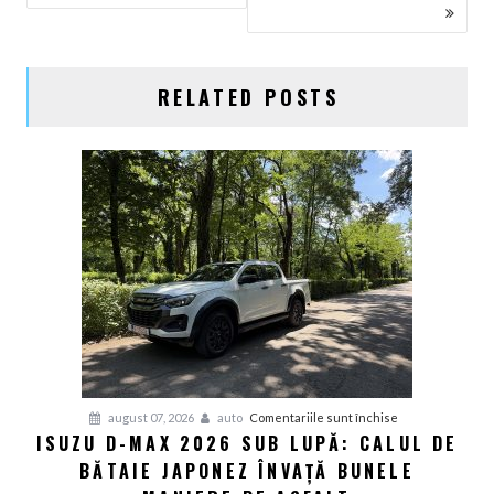
ARTICOLE
RELATED POSTS
pentru
august 07, 2026
auto
Comentariile sunt închise
ISUZU D-MAX 2026 SUB LUPĂ: CALUL DE
Isuzu
BĂTAIE JAPONEZ ÎNVAȚĂ BUNELE
D-
Max