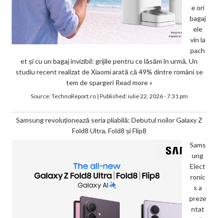
e ori
bagaj
ele
vin la
pach
et și cu un bagaj invizibil: grijile pentru ce lăsăm în urmă. Un
studiu recent realizat de Xiaomi arată că 49% dintre români se
tem de spargeri
Read more »
Source:
TechnoReport.ro
|
Published:
iulie 22, 2026 - 7:31 pm
Samsung revoluționează seria pliabilă: Debutul noilor Galaxy Z
Fold8 Ultra, Fold8 și Flip8
Sams
ung
Elect
ronic
s a
preze
ntat