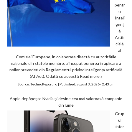
pentr
u
Inteli
genț
ă
Artifi
cială
al
Comisiei Europene, în colaborare directă cu autoritățile
naționale din statele membre, a început punerea în aplicare a
noilor prevederi din Regulamentul privind inteligența artificială
(AI Act). Odată cu această
Read more »
Source:
TechnoReport.ro
|
Published:
august 3, 2026 - 2:43 pm
Apple depășește Nvidia și devine cea mai valoroasă companie
din lume
Grup
ul
infor