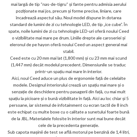
mai largă de tip “nas-de-tigru“ și fante pentru admisia aerului
poziționate mai jos, precum și forme precise, liniare, care
încadrează aspectul său. Noul model dispune în dotarea
standard de lumini de zi cu tehnologie LED, de tip „ice cube”. În
spate, noile lumini de zi cu tehnologie LED-uri oferă noului Ceed
o vizibilitate mai mare pe drum. Liniile drepte ale caroseriei și
eleronul de pe hayon oferă noului Ceed un aspect general mai
stabil.
Ceed este cu 20 mm mai lat (1,800 mm) și cu 23 mm mai scund
(1,447 mm) decât modelul precedent. Dimensiunile se traduc
printr-un spațiu mai mare în interior.
Aici, noul Ceed aduce un plus de ergonomie față de celelalte
modele. Designul interiorului crează un spațiu mai mare și o
senzație de deschidere pentru pasagerii din față, cu mai mult
spațiu la picioare și o bună vizibilitate în față. Aici au loc chiar și 5
persoane, iar sistemul de infotainment cu ecran tactil de 8 inch
este echipat cu multe boxe cu o calitate a sunetului foarte bună
de la JBL. Materialele folosite în interior sunt mai bune decât
cele de la precedenta generație.
Sub capota mașinii de test se află motorul pe benzină de 1,4 litri,