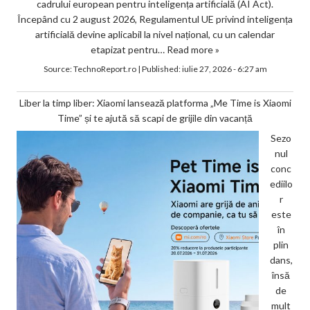
cadrului european pentru inteligența artificială (AI Act).
Începând cu 2 august 2026, Regulamentul UE privind inteligența
artificială devine aplicabil la nivel național, cu un calendar
etapizat pentru…
Read more »
Source:
TechnoReport.ro
|
Published:
iulie 27, 2026 - 6:27 am
Liber la timp liber: Xiaomi lansează platforma „Me Time is Xiaomi
Time” și te ajută să scapi de grijile din vacanță
Sezo
nul
conc
ediilo
r
este
în
plin
dans,
însă
de
mult