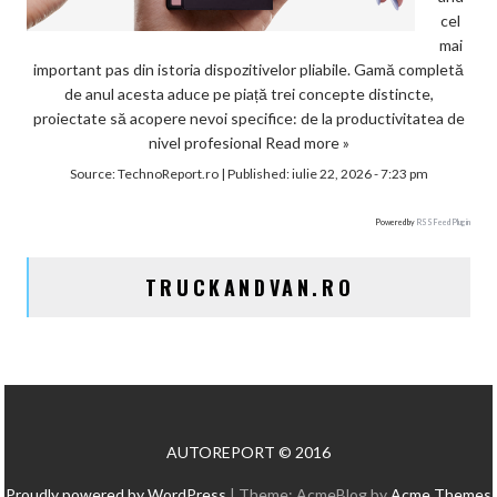
cel
mai
important pas din istoria dispozitivelor pliabile. Gamă completă
de anul acesta aduce pe piață trei concepte distincte,
proiectate să acopere nevoi specifice: de la productivitatea de
nivel profesional
Read more »
Source:
TechnoReport.ro
|
Published:
iulie 22, 2026 - 7:23 pm
Powered by
RSS Feed Plugin
TRUCKANDVAN.RO
AUTOREPORT © 2016
Proudly powered by WordPress
|
Theme: AcmeBlog by
Acme Themes