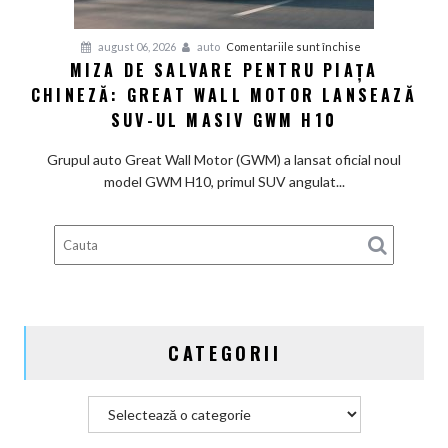
e
în
pentru
august 06, 2026
auto
Comentariile sunt închise
linie
MIZA DE SALVARE PENTRU PIAȚA
Miza
cu
CHINEZĂ: GREAT WALL MOTOR LANSEAZĂ
de
așteptările
salvare
SUV-UL MASIV GWM H10
pentru
piața
Grupul auto Great Wall Motor (GWM) a lansat oficial noul
chineză:
model GWM H10, primul SUV angulat...
Great
Wall
Motor
lansează
SUV-
ul
masiv
CATEGORII
GWM
H10
Categorii