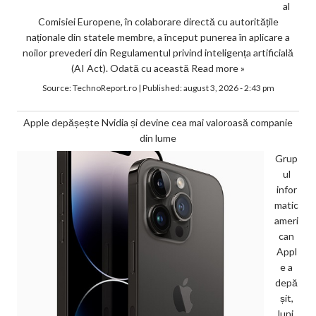
al
Comisiei Europene, în colaborare directă cu autoritățile
naționale din statele membre, a început punerea în aplicare a
noilor prevederi din Regulamentul privind inteligența artificială
(AI Act). Odată cu această
Read more »
Source:
TechnoReport.ro
|
Published:
august 3, 2026 - 2:43 pm
Apple depășește Nvidia și devine cea mai valoroasă companie
din lume
Grup
ul
infor
matic
ameri
can
Appl
e a
depă
șit,
luni,