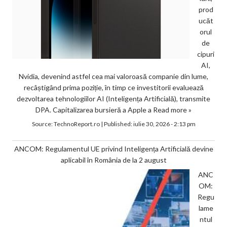
prod
ucăt
orul
de
cipuri
AI,
Nvidia, devenind astfel cea mai valoroasă companie din lume,
recâștigând prima poziție, în timp ce investitorii evaluează
dezvoltarea tehnologiilor AI (Inteligența Artificială), transmite
DPA. Capitalizarea bursieră a Apple a
Read more »
Source:
TechnoReport.ro
|
Published:
iulie 30, 2026 - 2:13 pm
ANCOM: Regulamentul UE privind Inteligența Artificială devine
aplicabil în România de la 2 august
ANC
OM:
Regu
lame
ntul