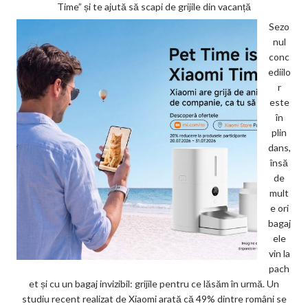
Time” și te ajută să scapi de grijile din vacanță
Sezo
nul
conc
ediilo
r
este
în
plin
dans,
însă
de
mult
e ori
bagaj
ele
vin la
pach
et și cu un bagaj invizibil: grijile pentru ce lăsăm în urmă. Un
studiu recent realizat de Xiaomi arată că 49% dintre români se