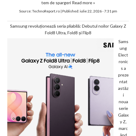
tem de spargeri
Read more »
Source:
TechnoReport.ro
|
Published:
iulie 22, 2026 - 7:31 pm
Samsung revoluționează seria pliabilă: Debutul noilor Galaxy Z
Fold8 Ultra, Fold8 și Flip8
Sams
ung
Elect
ronic
s a
preze
ntat
astăz
i
noua
serie
Galax
y Z,
marc
ând