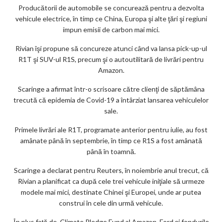
Producătorii de automobile se concurează pentru a dezvolta
vehicule electrice, în timp ce China, Europa şi alte ţări şi regiuni
impun emisii de carbon mai mici.
Rivian îşi propune să concureze atunci când va lansa pick-up-ul
R1T şi SUV-ul R1S, precum şi o autoutilitară de livrări pentru
Amazon.
Scaringe a afirmat într-o scrisoare către clienţi de săptămâna
trecută că epidemia de Covid-19 a întârziat lansarea vehiculelor
sale.
Primele livrări ale R1T, programate anterior pentru iulie, au fost
amânate până în septembrie, în timp ce R1S a fost amânată
până în toamnă.
Scaringe a declarat pentru Reuters, în noiembrie anul trecut, că
Rivian a planificat ca după cele trei vehicule iniţiale să urmeze
modele mai mici, destinate Chinei şi Europei, unde ar putea
construi în cele din urmă vehicule.
În plus faţă de Climate Pledge Fund al Amazon, Ford şi fondurile