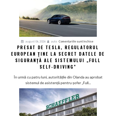
pentru
august 06, 2026
auto
Comentariile sunt închise
PRESAT DE TESLA, REGULATORUL
Presat
EUROPEAN ȚINE LA SECRET DATELE DE
de
Tesla,
SIGURANȚĂ ALE SISTEMULUI „FULL
regulatorul
SELF-DRIVING”
european
ține
În urmă cu patru luni, autoritățile din Olanda au aprobat
la
sistemul de asistență pentru șofer „Full...
secret
datele
de
siguranță
ale
sistemului