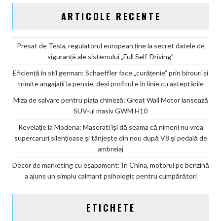
ARTICOLE RECENTE
Presat de Tesla, regulatorul european ține la secret datele de
siguranță ale sistemului „Full Self-Driving”
Eficiență în stil german: Schaeffler face „curățenie” prin birouri și
trimite angajații la pensie, deși profitul e în linie cu așteptările
Miza de salvare pentru piața chineză: Great Wall Motor lansează
SUV-ul masiv GWM H10
Revelație la Modena: Maserati își dă seama că nimeni nu vrea
supercaruri silențioase și tânjește din nou după V8 și pedală de
ambreiaj
Decor de marketing cu eșapament: În China, motorul pe benzină
a ajuns un simplu calmant psihologic pentru cumpărători
ETICHETE