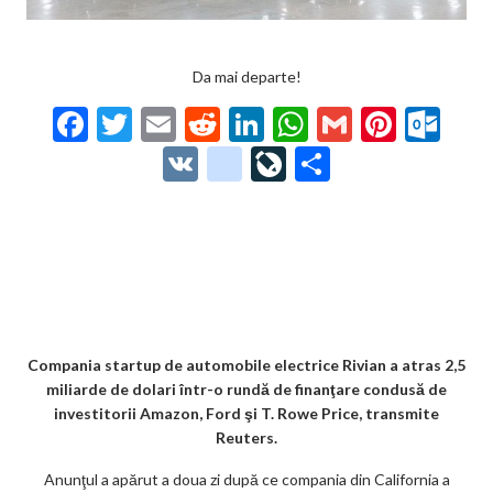
Da mai departe!
F
T
E
R
Li
W
G
Pi
O
ac
w
m
e
n
h
m
nt
ut
V
g
Li
P
e
itt
ai
d
ke
at
ai
er
lo
K
o
ve
ar
b
er
l
di
dI
s
l
es
o
o
Jo
ta
o
t
n
A
t
k.
gl
ur
je
o
p
co
e_
n
az
k
p
m
b
al
ă
o
Compania startup de automobile electrice Rivian a atras 2,5
miliarde de dolari într-o rundă de finanţare condusă de
o
investitorii Amazon, Ford şi T. Rowe Price, transmite
k
Reuters.
m
Anunţul a apărut a doua zi după ce compania din California a