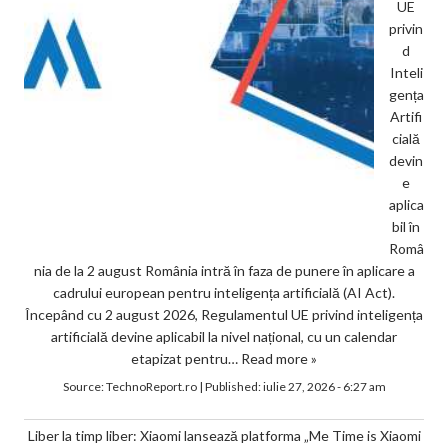
UE
privin
d
Inteli
gența
Artifi
cială
devin
e
aplica
bil în
Româ
nia de la 2 august România intră în faza de punere în aplicare a
cadrului european pentru inteligența artificială (AI Act).
Începând cu 2 august 2026, Regulamentul UE privind inteligența
artificială devine aplicabil la nivel național, cu un calendar
etapizat pentru…
Read more »
Source:
TechnoReport.ro
|
Published:
iulie 27, 2026 - 6:27 am
Liber la timp liber: Xiaomi lansează platforma „Me Time is Xiaomi