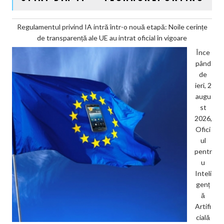
Regulamentul privind IA intră într-o nouă etapă: Noile cerințe
de transparență ale UE au intrat oficial în vigoare
Înce
pând
de
ieri, 2
augu
st
2026,
Ofici
ul
pentr
u
Inteli
genț
ă
Artifi
cială