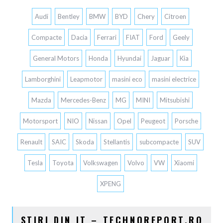
Audi
Bentley
BMW
BYD
Chery
Citroen
Compacte
Dacia
Ferrari
FIAT
Ford
Geely
General Motors
Honda
Hyundai
Jaguar
Kia
Lamborghini
Leapmotor
masini eco
masini electrice
Mazda
Mercedes-Benz
MG
MINI
Mitsubishi
Motorsport
NIO
Nissan
Opel
Peugeot
Porsche
Renault
SAIC
Skoda
Stellantis
subcompacte
SUV
Tesla
Toyota
Volkswagen
Volvo
VW
Xiaomi
XPENG
STIRI DIN IT – TECHNOREPORT.RO