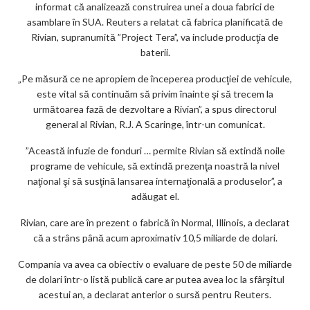
informat că analizează construirea unei a doua fabrici de
ar
asamblare în SUA. Reuters a relatat că fabrica planificată de
ks
Rivian, supranumită ”Project Tera”, va include producţia de
baterii.
„Pe măsură ce ne apropiem de începerea producţiei de vehicule,
este vital să continuăm să privim înainte şi să trecem la
următoarea fază de dezvoltare a Rivian”, a spus directorul
general al Rivian, R.J. A Scaringe, într-un comunicat.
”Această infuzie de fonduri … permite Rivian să extindă noile
programe de vehicule, să extindă prezenţa noastră la nivel
naţional şi să susţină lansarea internaţională a produselor”, a
adăugat el.
Rivian, care are în prezent o fabrică în Normal, Illinois, a declarat
că a strâns până acum aproximativ 10,5 miliarde de dolari.
Compania va avea ca obiectiv o evaluare de peste 50 de miliarde
de dolari într-o listă publică care ar putea avea loc la sfârşitul
acestui an, a declarat anterior o sursă pentru Reuters.