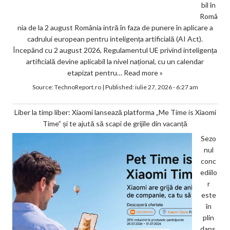
bil în
Româ
nia de la 2 august România intră în faza de punere în aplicare a
cadrului european pentru inteligența artificială (AI Act).
Începând cu 2 august 2026, Regulamentul UE privind inteligența
artificială devine aplicabil la nivel național, cu un calendar
etapizat pentru…
Read more »
Source:
TechnoReport.ro
|
Published:
iulie 27, 2026 - 6:27 am
Liber la timp liber: Xiaomi lansează platforma „Me Time is Xiaomi
Time” și te ajută să scapi de grijile din vacanță
Sezo
nul
conc
ediilo
r
este
în
plin
dans,