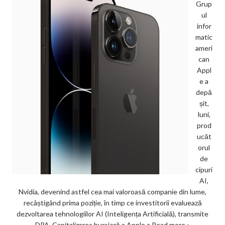
Grup
ul
infor
matic
ameri
can
Appl
e a
depă
șit,
luni,
prod
ucăt
orul
de
cipuri
AI,
Nvidia, devenind astfel cea mai valoroasă companie din lume,
recâștigând prima poziție, în timp ce investitorii evaluează
dezvoltarea tehnologiilor AI (Inteligența Artificială), transmite
DPA. Capitalizarea bursieră a Apple a
Read more »