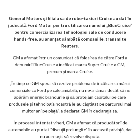
e_
n
az
k
p
m
b
al
ă
o
General Motors şi filiala sa de robo-taxiuri Cruise au dat în
judecată Ford Motor pentru utilizarea numelui „BlueCruise”
o
pentru comercializarea tehnologiei sale de conducere
k
hands-free, au anunţat sâmbătă companiile, transmite
Reuters.
m
GM a afirmat într-un comunicat că folosirea de către Ford a
ar
denumirii BlueCruise a încălcat marca Super Cruise a GM,
ks
precum şi marca Cruise.
„În timp ce GM spera să rezolve problema de încălcare a mărcii
comerciale cu Ford pe cale amiabilă, nu ne-a rămas decât să ne
apărăm energic brandurile şi să protejăm capitalul pe care
produsele şi tehnologia noastră le-au câştigat pe parcursul mai
multor ani pe piaţă”, a declarat GM în declaraţia sa.
În procesul intentat vineri, GM a afirmat că producătorii de
automobile au purtat ”discuţii prelungite” în această privinţă, dar
nu au reuşit să rezolve disputa.