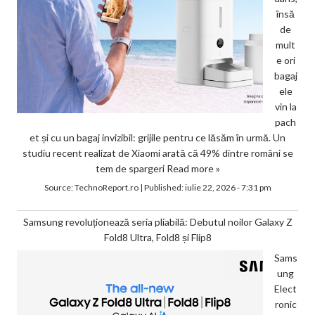
însă
de
mult
e ori
bagaj
ele
vin la
pach
et și cu un bagaj invizibil: grijile pentru ce lăsăm în urmă. Un
studiu recent realizat de Xiaomi arată că 49% dintre români se
tem de spargeri
Read more »
Source:
TechnoReport.ro
|
Published:
iulie 22, 2026 - 7:31 pm
Samsung revoluționează seria pliabilă: Debutul noilor Galaxy Z
Fold8 Ultra, Fold8 și Flip8
Sams
ung
Elect
ronic