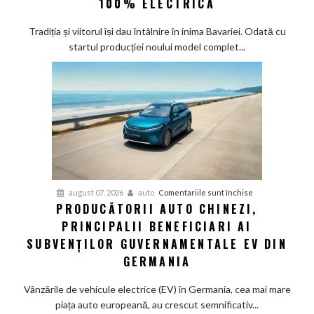
100% ELECTRICĂ
Munchen:
Cea
Tradiția și viitorul își dau întâlnire în inima Bavariei. Odată cu
mai
startul producției noului model complet...
veche
fabrică
BMW
renunță
definitiv
la
motoarele
termice
și
pentru
august 07, 2026
auto
Comentariile sunt închise
devine
PRODUCĂTORII AUTO CHINEZI,
Producătorii
100%
PRINCIPALII BENEFICIARI AI
auto
electrică
chinezi,
SUBVENȚILOR GUVERNAMENTALE EV DIN
principalii
GERMANIA
beneficiari
ai
Vânzările de vehicule electrice (EV) în Germania, cea mai mare
subvenților
piața auto europeană, au crescut semnificativ...