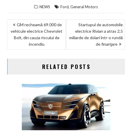
,
NEWS
Ford
General Motors
NAVIGARE
GM recheamă 69.000 de
Startupul de automobile
vehicule electrice Chevrolet
electrice Rivian a atras 2,5
ÎN
Bolt, din cauza riscului de
miliarde de dolari într-o rundă
ARTICOLE
incendiu
de finanţare
RELATED POSTS