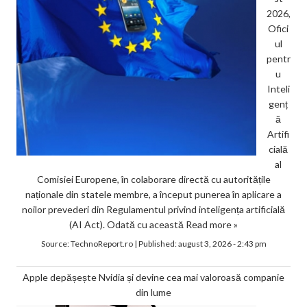
2026,
Ofici
ul
pentr
u
Inteli
genț
ă
Artifi
cială
al
Comisiei Europene, în colaborare directă cu autoritățile
naționale din statele membre, a început punerea în aplicare a
noilor prevederi din Regulamentul privind inteligența artificială
(AI Act). Odată cu această
Read more »
Source:
TechnoReport.ro
|
Published:
august 3, 2026 - 2:43 pm
Apple depășește Nvidia și devine cea mai valoroasă companie
din lume