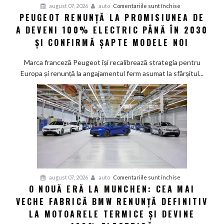
pentru
august 07, 2026
auto
Comentariile sunt închise
PEUGEOT RENUNȚĂ LA PROMISIUNEA DE
Peugeot
A DEVENI 100% ELECTRIC PÂNĂ ÎN 2030
renunță
la
ȘI CONFIRMĂ ȘAPTE MODELE NOI
promisiunea
de
Marca franceză Peugeot își recalibrează strategia pentru
a
Europa și renunță la angajamentul ferm asumat la sfârșitul...
deveni
100%
electric
până
în
2030
și
confirmă
șapte
pentru
august 07, 2026
auto
Comentariile sunt închise
modele
O NOUĂ ERĂ LA MUNCHEN: CEA MAI
O
noi
VECHE FABRICĂ BMW RENUNȚĂ DEFINITIV
nouă
eră
LA MOTOARELE TERMICE ȘI DEVINE
la