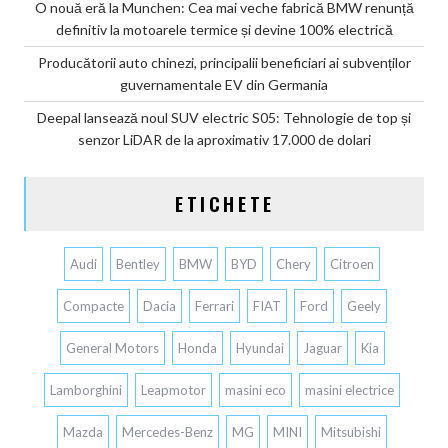
O nouă eră la Munchen: Cea mai veche fabrică BMW renunță
definitiv la motoarele termice și devine 100% electrică
Producătorii auto chinezi, principalii beneficiari ai subvenților
guvernamentale EV din Germania
Deepal lansează noul SUV electric S05: Tehnologie de top și
senzor LiDAR de la aproximativ 17.000 de dolari
ETICHETE
Audi
Bentley
BMW
BYD
Chery
Citroen
Compacte
Dacia
Ferrari
FIAT
Ford
Geely
General Motors
Honda
Hyundai
Jaguar
Kia
Lamborghini
Leapmotor
masini eco
masini electrice
Mazda
Mercedes-Benz
MG
MINI
Mitsubishi