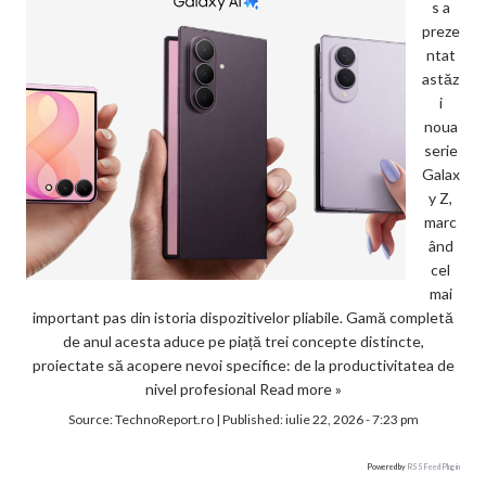
s a
preze
ntat
astăz
i
noua
serie
Galax
y Z,
marc
ând
cel
mai
important pas din istoria dispozitivelor pliabile. Gamă completă
de anul acesta aduce pe piață trei concepte distincte,
proiectate să acopere nevoi specifice: de la productivitatea de
nivel profesional
Read more »
Source:
TechnoReport.ro
|
Published:
iulie 22, 2026 - 7:23 pm
Powered by
RSS Feed Plugin