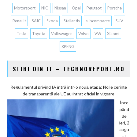
Motorsport
NIO
Nissan
Opel
Peugeot
Porsche
Renault
SAIC
Skoda
Stellantis
subcompacte
SUV
Tesla
Toyota
Volkswagen
Volvo
VW
Xiaomi
XPENG
STIRI DIN IT – TECHNOREPORT.RO
Regulamentul privind IA intră într-o nouă etapă: Noile cerințe
de transparență ale UE au intrat oficial în vigoare
Înce
pând
de
ieri, 2
augu
st