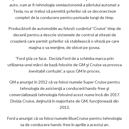
auto, cum ar fi tehnologia semiautonomă a pilotului automat a
Tesla, nu ar trebui să permită şoferilor să se deconecteze
complet de la conducere pentru perioade lungi de timp.
Producătorii de automobile au folosit cuvântul ”Cruise” timp de
decenii pentru a descrie sistemele de control al vitezei de
croazieră care permit şoferilor să stabilească o viteză pe care
maşina o va menţine, de obicei pe şosea.
”Ford ştia ce face. Decizia Ford de a schimba marca prin
utilizarea unei mărci de bază folosite de GM şi Cruise va provoca
inevitabil confuzie”, a spus GM în proces.
GM a anunţat în 2012 că va folosi numele Super Cruise pentru
tehnologia de asistenţă a conducerii hands-free şi
comercializează tehnologia folosind acest nume încă din 2017.
Divizia Cruise, deţinută în majoritate de GM, funcţionează din
2013.
Ford a anunţat că va folosi numele BlueCruise pentru tehnologia
sa de conducere hands-free în aprilie a acestui an.