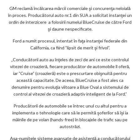
GM reclamă încălcarea mărcii comerciale şi concurenţa neloială
în proces. Producătorul auto nr.1 din SUA a solicitat instanţei un
ordin de interzicere a folosirii numelui BlueCruise de către Ford
şi daune nespecificate.
Ford a numit procesul, intentat în faţa instanţei federale din
California, ca fiind ”lipsit de merit şi frivol”.
„Conducătorii auto au înţeles de zeci de ani ce este controlul
vitezei de croazieră, fiecare producător de automobile îl oferă,
iar ”Cruise” (croazieră) este o prescurtare obişnuită pentru
această capacitate. De aceea, BlueCruise a fost ales ca
denumire pentru evoluţia viitoare a Blue Oval a sistemului de
control al vitezei de croazieră adaptiv inteligent de la Ford.”
Producătorii de automobile se întrec unul cu altul pentru a
implementa o tehnologie care să le permită şoferilor să îşi ia
mâinile de pe volan (hands-free) în blocajele de trafic sau pe
autostrăzi.
Aşa-numitele sisteme avansate de asistenţă a conducătorului