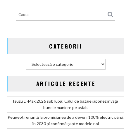
guvernamentale
EV
din
Germania
CATEGORII
Categorii
ARTICOLE RECENTE
Isuzu D-Max 2026 sub lupă: Calul de bătaie japonez învață
bunele maniere pe asfalt
Peugeot renunță la promisiunea de a deveni 100% electric până
în 2030 și confirmă șapte modele noi