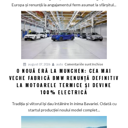
a
Europa și renunță la angajamentul ferm asumat la sfârșitul...
deveni
100%
electric
până
în
2030
și
confirmă
șapte
pentru
august 07, 2026
auto
Comentariile sunt închise
modele
O NOUĂ ERĂ LA MUNCHEN: CEA MAI
O
noi
VECHE FABRICĂ BMW RENUNȚĂ DEFINITIV
nouă
eră
LA MOTOARELE TERMICE ȘI DEVINE
la
100% ELECTRICĂ
Munchen:
Cea
Tradiția și viitorul își dau întâlnire în inima Bavariei. Odată cu
mai
startul producției noului model complet...
veche
fabrică
BMW