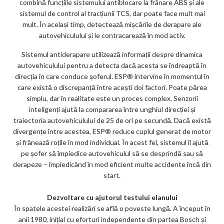
combină funcțiile sistemului antiblocare la frânare ABS și ale
sistemul de control al tracțiunii TCS, dar poate face mult mai
mult. În același timp, detectează mișcările de derapare ale
autovehiculului și le contracarează în mod activ.
Sistemul antiderapare utilizează informații despre dinamica
autovehiculului pentru a detecta dacă acesta se îndreaptă în
direcția în care conduce șoferul. ESP® intervine în momentul în
care există o discrepanță între acești doi factori. Poate părea
simplu, dar în realitate este un proces complex. Senzorii
inteligenți ajută la compararea între unghiul direcției și
traiectoria autovehiculului de 25 de ori pe secundă. Dacă există
divergențe între acestea, ESP® reduce cuplul generat de motor
și frânează roțile în mod individual. În acest fel, sistemul îl ajută
pe șofer să împiedice autovehiculul să se desprindă sau să
derapeze – împiedicând în mod eficient multe accidente încă din
start.
Dezvoltare cu ajutorul testului elanului
În spatele acestei realizări se află o poveste lungă. A început în
anii 1980, inițial cu eforturi independente din partea Bosch și