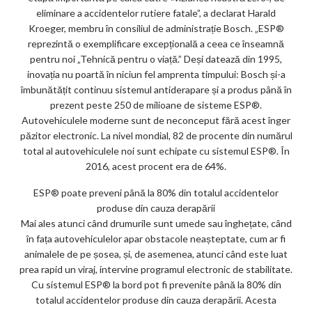
eliminare a accidentelor rutiere fatale”, a declarat Harald
Kroeger, membru în consiliul de administrație Bosch. „ESP®
reprezintă o exemplificare excepțională a ceea ce înseamnă
pentru noi „Tehnică pentru o viață.” Deși datează din 1995,
inovația nu poartă în niciun fel amprenta timpului: Bosch și-a
îmbunătățit continuu sistemul antiderapare și a produs până în
prezent peste 250 de milioane de sisteme ESP®.
Autovehiculele moderne sunt de neconceput fără acest înger
păzitor electronic. La nivel mondial, 82 de procente din numărul
total al autovehiculele noi sunt echipate cu sistemul ESP®. În
2016, acest procent era de 64%.
ESP® poate preveni până la 80% din totalul accidentelor
produse din cauza derapării
Mai ales atunci când drumurile sunt umede sau înghețate, când
în fața autovehiculelor apar obstacole neașteptate, cum ar fi
animalele de pe șosea, și, de asemenea, atunci când este luat
prea rapid un viraj, intervine programul electronic de stabilitate.
Cu sistemul ESP® la bord pot fi prevenite până la 80% din
totalul accidentelor produse din cauza derapării. Acesta