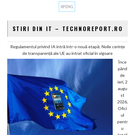
XPENG
STIRI DIN IT – TECHNOREPORT.RO
Regulamentul privind IA intră într-o nouă etapă: Noile cerințe
de transparență ale UE au intrat oficial în vigoare
Înce
pând
de
ieri, 2
augu
st
2026,
Ofici
ul
pentr
u
Inteli