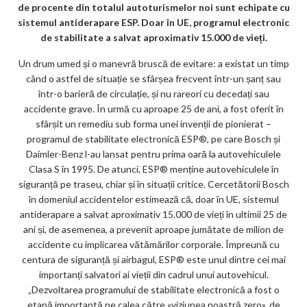
de procente din totalul autoturismelor noi sunt echipate cu
o
sistemul antiderapare ESP. Doar în UE, programul electronic
k
de stabilitate a salvat aproximativ 15.000 de vieți.
m
Un drum umed și o manevră bruscă de evitare: a existat un timp
când o astfel de situație se sfârșea frecvent într-un șanț sau
ar
într-o barieră de circulație, și nu rareori cu decedați sau
ks
accidente grave. În urmă cu aproape 25 de ani, a fost oferit în
sfârșit un remediu sub forma unei invenții de pionierat –
programul de stabilitate electronică ESP®, pe care Bosch și
Daimler-Benz l-au lansat pentru prima oară la autovehiculele
Clasa S în 1995. De atunci, ESP® menține autovehiculele în
siguranță pe traseu, chiar și în situații critice. Cercetătorii Bosch
în domeniul accidentelor estimează că, doar în UE, sistemul
antiderapare a salvat aproximativ 15.000 de vieți în ultimii 25 de
ani și, de asemenea, a prevenit aproape jumătate de milion de
accidente cu implicarea vătămărilor corporale. Împreună cu
centura de siguranță și airbagul, ESP® este unul dintre cei mai
importanți salvatori ai vieții din cadrul unui autovehicul.
„Dezvoltarea programului de stabilitate electronică a fost o
etapă importantă pe calea către «viziunea noastră zero», de