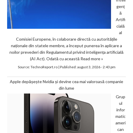
genț
ă
Artifi
cială
al
Comisiei Europene, în colaborare directă cu autoritățile
naționale din statele membre, a început punerea în aplicare a
noilor prevederi din Regulamentul privind inteligența artificială
(AI Act). Odată cu această
Read more »
Source:
TechnoReport.ro
|
Published:
august 3, 2026 - 2:43 pm
Apple depășește Nvidia și devine cea mai valoroasă companie
din lume
Grup
ul
infor
matic
ameri
can