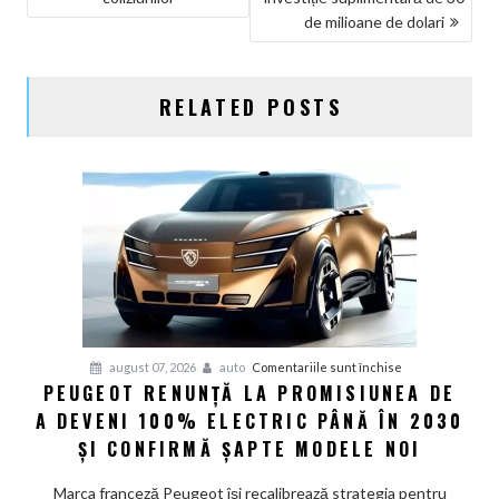
de milioane de dolari
RELATED POSTS
pentru
august 07, 2026
auto
Comentariile sunt închise
PEUGEOT RENUNȚĂ LA PROMISIUNEA DE
Peugeot
A DEVENI 100% ELECTRIC PÂNĂ ÎN 2030
renunță
la
ȘI CONFIRMĂ ȘAPTE MODELE NOI
promisiunea
de
Marca franceză Peugeot își recalibrează strategia pentru