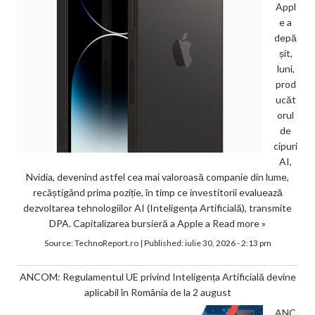
Appl
e a
depă
șit,
luni,
prod
ucăt
orul
de
cipuri
AI,
Nvidia, devenind astfel cea mai valoroasă companie din lume,
recâștigând prima poziție, în timp ce investitorii evaluează
dezvoltarea tehnologiilor AI (Inteligența Artificială), transmite
DPA. Capitalizarea bursieră a Apple a
Read more »
Source:
TechnoReport.ro
|
Published:
iulie 30, 2026 - 2:13 pm
ANCOM: Regulamentul UE privind Inteligența Artificială devine
aplicabil în România de la 2 august
ANC