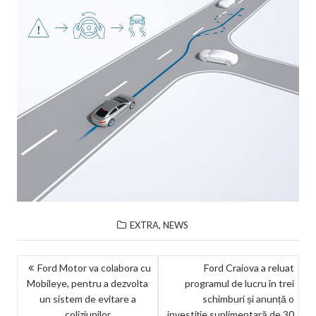
,
EXTRA
NEWS
NAVIGARE
Ford Motor va colabora cu
Ford Craiova a reluat
Mobileye, pentru a dezvolta
programul de lucru în trei
ÎN
un sistem de evitare a
schimburi și anunță o
ARTICOLE
coliziunilor
investiție suplimentară de 30