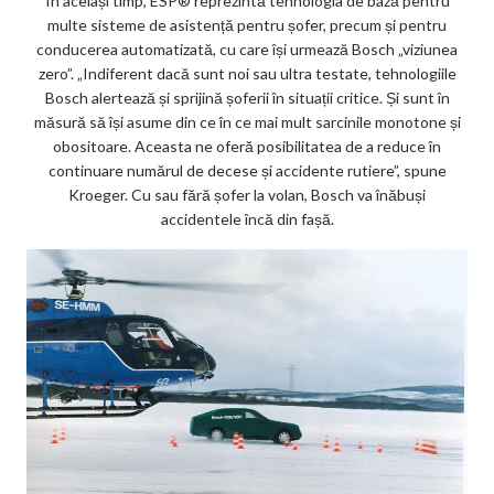
În același timp, ESP® reprezintă tehnologia de bază pentru
multe sisteme de asistență pentru șofer, precum și pentru
conducerea automatizată, cu care își urmează Bosch „viziunea
zero”. „Indiferent dacă sunt noi sau ultra testate, tehnologiile
Bosch alertează și sprijină șoferii în situații critice. Și sunt în
măsură să își asume din ce în ce mai mult sarcinile monotone și
obositoare. Aceasta ne oferă posibilitatea de a reduce în
continuare numărul de decese și accidente rutiere”, spune
Kroeger. Cu sau fără șofer la volan, Bosch va înăbuși
accidentele încă din fașă.