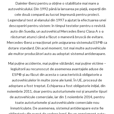
Daimler-Benz pentru a obține o stabilitate mai mare a
autovehiculului. Din 1992 până la lansarea pe piață, experții din
cele două companii au lucrat împreună pentru proiect.
Legendarul test al elanului din 1997 a ajutat la efectuarea unei
descoperiri pentru sistem: în timpul testelor pentru o revistă
auto din Suedia, un autovehicul Mercedes Benz Clasa A s-a
răsturnat atunci când a făcut o manevră bruscă de evitare.
Mercedes-Benz a reacționat prin asigurarea sistemului ESP® ca
dotare standard. Din acel moment, tot mai multe autovehicule
ale multor producători auto au adoptat sistemul antiderapare.
Mai puține accidente, mai puține vătămări, mai puține victime –
legiuitorii au recunoscut de asemenea avantajele aduse de
ESP® și au făcut din acesta o caracteristică obligatorie a
autovehiculelor în multe zone ale lumii. În UE, procesul de
adoptare a fost treptat. Echiparea a fost obligatorie inițial, din
noiembrie 2011, doar pentru autoturismele noi și anumite tipuri
de autovehicule comerciale, iar din 1 noiembrie 2014, pentru
toate autoturismele și autovehiculele comerciale nou
înmatriculate. De asemenea, sistemul antiderapare este fie
obligatoriu din punct de vedere legal, fie un angajament auto-