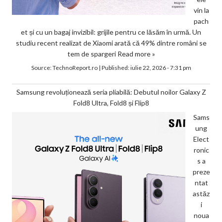
vin la
pach
et și cu un bagaj invizibil: grijile pentru ce lăsăm în urmă. Un
studiu recent realizat de Xiaomi arată că 49% dintre români se
tem de spargeri
Read more »
Source:
TechnoReport.ro
|
Published:
iulie 22, 2026 - 7:31 pm
Samsung revoluționează seria pliabilă: Debutul noilor Galaxy Z
Fold8 Ultra, Fold8 și Flip8
Sams
ung
Elect
ronic
s a
preze
ntat
astăz
i
noua