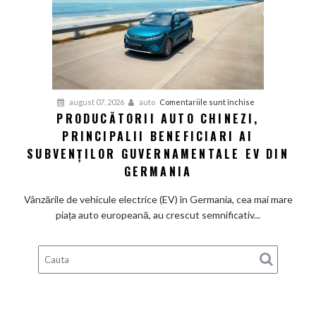
renunță
definitiv
la
motoarele
termice
și
pentru
august 07, 2026
auto
Comentariile sunt închise
devine
PRODUCĂTORII AUTO CHINEZI,
Producătorii
100%
PRINCIPALII BENEFICIARI AI
auto
electrică
chinezi,
SUBVENȚILOR GUVERNAMENTALE EV DIN
principalii
GERMANIA
beneficiari
ai
Vânzările de vehicule electrice (EV) în Germania, cea mai mare
subvenților
piața auto europeană, au crescut semnificativ...
guvernamentale
EV
din
Germania