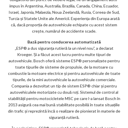
impus în Argentina, Australia, Brazilia, Canada, China, Ecuador,
Israel, Japonia, Malaezia, Noua Zeelandă, Rusia, Coreea de Sud,
Turcia și Statele Unite ale Americii. Experiența din Europa arată
că, dacă proporția de autovehicule echipate cu acest sistem
crește, numărul de accidente scade.
Bază pentru conducerea automatizată
„ESP® a dus siguranța rutieră la un nivel nou”, a declarat
Kroeger. Și a făcut acest lucru pentru multe tipuri de
autovehicule. Bosch oferă sisteme ESP® personalizate pentru
toate tipurile de sisteme de propulsie, de la motoare cu
combustie la motoare electrice și pentru autovehicule de toate
tipurile, de la mini autovehicule la autovehicule comerciale.
Compania a dezvoltat un tip de sistem ESP® chiar și pentru
autovehiculele motorizate cu două roți. Sistemul de control al
stabilității pentru motocicletele MSC pe care l-a lansat Bosch în
2013 asigură cea mai bună stabilitate posibilă în toate situațiile
din trafic și reprezintă încă o realizare de pionierat în materie de
siguranță rutieră.