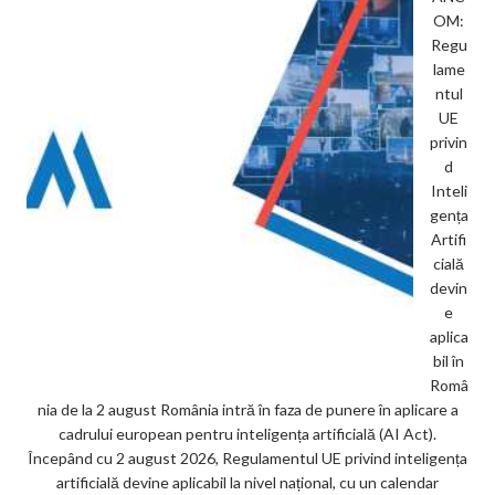
OM:
Regu
lame
ntul
UE
privin
d
Inteli
gența
Artifi
cială
devin
e
aplica
bil în
Româ
nia de la 2 august România intră în faza de punere în aplicare a
cadrului european pentru inteligența artificială (AI Act).
Începând cu 2 august 2026, Regulamentul UE privind inteligența
artificială devine aplicabil la nivel național, cu un calendar