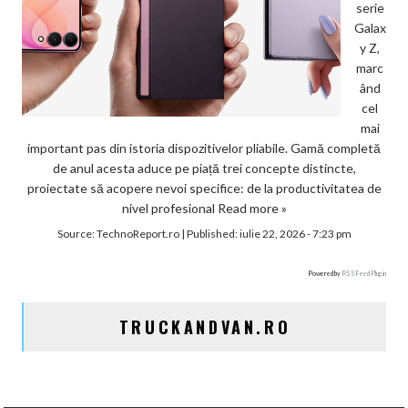
serie
Galax
y Z,
marc
ând
cel
mai
important pas din istoria dispozitivelor pliabile. Gamă completă
de anul acesta aduce pe piață trei concepte distincte,
proiectate să acopere nevoi specifice: de la productivitatea de
nivel profesional
Read more »
Source:
TechnoReport.ro
|
Published:
iulie 22, 2026 - 7:23 pm
Powered by
RSS Feed Plugin
TRUCKANDVAN.RO