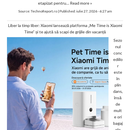
etapizat pentru…
Read more »
Source:
TechnoReport.ro
|
Published:
iulie 27, 2026 - 6:27 am
Liber la timp liber: Xiaomi lansează platforma „Me Time is Xiaomi
Time” și te ajută să scapi de grijile din vacanță
Sezo
nul
conc
ediilo
r
este
în
plin
dans,
însă
de
mult
e ori
bagaj
ele