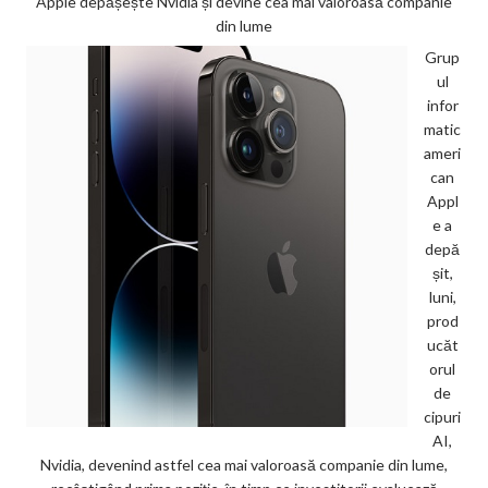
Apple depășește Nvidia și devine cea mai valoroasă companie
din lume
Grup
ul
infor
matic
ameri
can
Appl
e a
depă
șit,
luni,
prod
ucăt
orul
de
cipuri
AI,
Nvidia, devenind astfel cea mai valoroasă companie din lume,