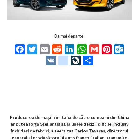
Da mai departe!
F
T
E
R
Li
W
G
Pi
O
ac
w
m
e
n
h
m
nt
ut
V
g
Li
P
e
itt
ai
d
ke
at
ai
er
lo
K
o
ve
ar
b
er
l
di
dI
s
l
es
o
o
Jo
ta
o
t
n
A
t
k.
gl
ur
je
o
p
co
e_
n
az
k
p
m
b
al
ă
o
Producerea de maşini în Italia de către companii din China
ar putea forţa Stellantis să ia unele decizii dificile, inclusiv
o
închideri de fabrici, a avertizat Carlos Tavares, directorul
general al producătorului auto franco-italian, transmite