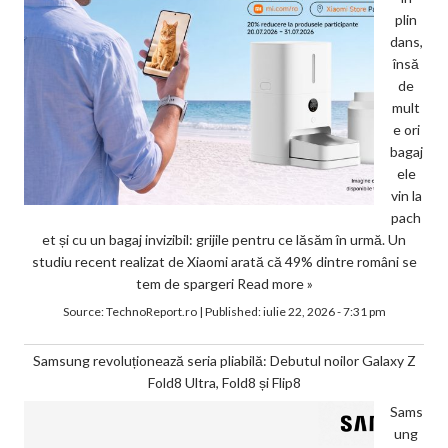
plin
dans,
însă
de
mult
e ori
bagaj
ele
vin la
pach
et și cu un bagaj invizibil: grijile pentru ce lăsăm în urmă. Un
studiu recent realizat de Xiaomi arată că 49% dintre români se
tem de spargeri
Read more »
Source:
TechnoReport.ro
|
Published:
iulie 22, 2026 - 7:31 pm
Samsung revoluționează seria pliabilă: Debutul noilor Galaxy Z
Fold8 Ultra, Fold8 și Flip8
Sams
ung