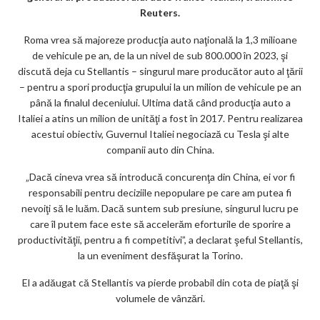
k
Reuters.
m
Roma vrea să majoreze producţia auto naţională la 1,3 milioane
ar
de vehicule pe an, de la un nivel de sub 800.000 în 2023, şi
ks
discută deja cu Stellantis – singurul mare producător auto al ţării
– pentru a spori producţia grupului la un milion de vehicule pe an
până la finalul deceniului. Ultima dată când producţia auto a
Italiei a atins un milion de unităţi a fost în 2017. Pentru realizarea
acestui obiectiv, Guvernul Italiei negociază cu Tesla şi alte
companii auto din China.
„Dacă cineva vrea să introducă concurenţa din China, ei vor fi
responsabili pentru deciziile nepopulare pe care am putea fi
nevoiţi să le luăm. Dacă suntem sub presiune, singurul lucru pe
care îl putem face este să accelerăm eforturile de sporire a
productivităţii, pentru a fi competitivi”, a declarat şeful Stellantis,
la un eveniment desfăşurat la Torino.
El a adăugat că Stellantis va pierde probabil din cota de piaţă şi
volumele de vânzări.