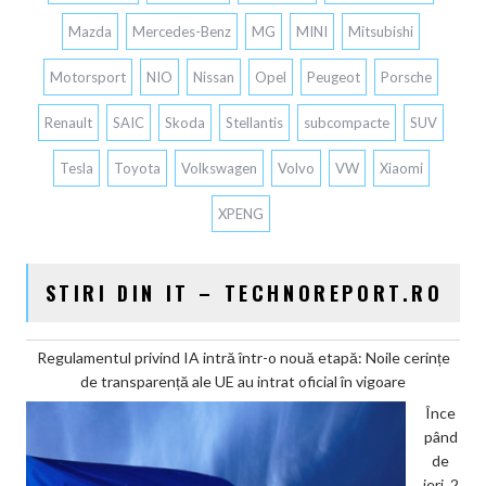
Mazda
Mercedes-Benz
MG
MINI
Mitsubishi
Motorsport
NIO
Nissan
Opel
Peugeot
Porsche
Renault
SAIC
Skoda
Stellantis
subcompacte
SUV
Tesla
Toyota
Volkswagen
Volvo
VW
Xiaomi
XPENG
STIRI DIN IT – TECHNOREPORT.RO
Regulamentul privind IA intră într-o nouă etapă: Noile cerințe
de transparență ale UE au intrat oficial în vigoare
Înce
pând
de
ieri, 2