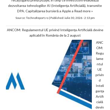
recâștigând prima poziție, în timp ce investitorii evaluează
dezvoltarea tehnologiilor AI (Inteligența Artificială), transmite
DPA. Capitalizarea bursieră a Apple a
Read more »
Source:
TechnoReport.ro
|
Published:
iulie 30, 2026 - 2:13 pm
ANCOM: Regulamentul UE privind Inteligența Artificială devine
aplicabil în România de la 2 august
ANC
OM:
Regu
lame
ntul
UE
privin
d
Inteli
gența
Artifi
cială
devin