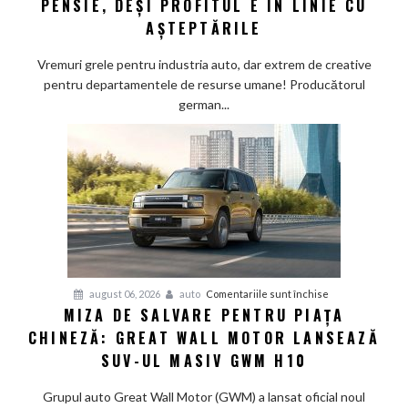
PENSIE, DEȘI PROFITUL E ÎN LINIE CU
Schaeffler
AȘTEPTĂRILE
face
„curățenie”
Vremuri grele pentru industria auto, dar extrem de creative
prin
pentru departamentele de resurse umane! Producătorul
birouri
german...
și
trimite
angajații
la
pensie,
deși
profitul
e
în
pentru
august 06, 2026
auto
Comentariile sunt închise
linie
MIZA DE SALVARE PENTRU PIAȚA
Miza
cu
CHINEZĂ: GREAT WALL MOTOR LANSEAZĂ
de
așteptările
salvare
SUV-UL MASIV GWM H10
pentru
piața
Grupul auto Great Wall Motor (GWM) a lansat oficial noul