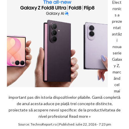
Elect
ronic
s a
preze
ntat
astăz
i
noua
serie
Galax
y Z,
marc
ând
cel
mai
important pas din istoria dispozitivelor pliabile. Gamă completă
de anul acesta aduce pe piață trei concepte distincte,
proiectate să acopere nevoi specifice: de la productivitatea de
nivel profesional
Read more »
Source:
TechnoReport.ro
|
Published:
iulie 22, 2026 - 7:23 pm