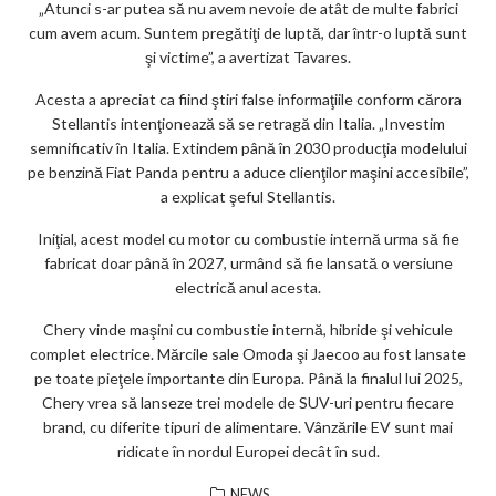
„Atunci s-ar putea să nu avem nevoie de atât de multe fabrici
cum avem acum. Suntem pregătiţi de luptă, dar într-o luptă sunt
şi victime”, a avertizat Tavares.
Acesta a apreciat ca fiind ştiri false informaţiile conform cărora
Stellantis intenţionează să se retragă din Italia. „Investim
semnificativ în Italia. Extindem până în 2030 producţia modelului
pe benzină Fiat Panda pentru a aduce clienţilor maşini accesibile”,
a explicat şeful Stellantis.
Iniţial, acest model cu motor cu combustie internă urma să fie
fabricat doar până în 2027, urmând să fie lansată o versiune
electrică anul acesta.
Chery vinde maşini cu combustie internă, hibride şi vehicule
complet electrice. Mărcile sale Omoda şi Jaecoo au fost lansate
pe toate pieţele importante din Europa. Până la finalul lui 2025,
Chery vrea să lanseze trei modele de SUV-uri pentru fiecare
brand, cu diferite tipuri de alimentare. Vânzările EV sunt mai
ridicate în nordul Europei decât în sud.
NEWS