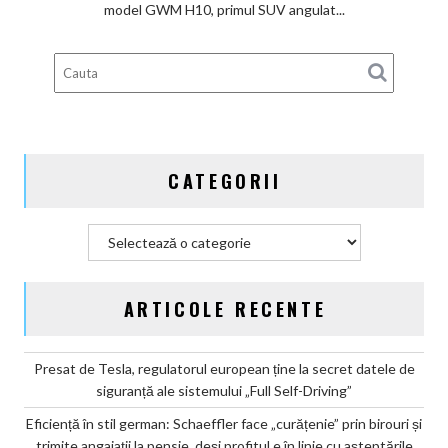
chineză:
model GWM H10, primul SUV angulat...
Great
Wall
Motor
lansează
SUV-
ul
masiv
CATEGORII
GWM
H10
Categorii
ARTICOLE RECENTE
Presat de Tesla, regulatorul european ține la secret datele de
siguranță ale sistemului „Full Self-Driving”
Eficiență în stil german: Schaeffler face „curățenie” prin birouri și
trimite angajații la pensie, deși profitul e în linie cu așteptările