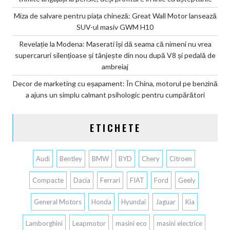
Miza de salvare pentru piața chineză: Great Wall Motor lansează
SUV-ul masiv GWM H10
Revelație la Modena: Maserati își dă seama că nimeni nu vrea
supercaruri silențioase și tânjește din nou după V8 și pedală de
ambreiaj
Decor de marketing cu eșapament: În China, motorul pe benzină
a ajuns un simplu calmant psihologic pentru cumpărători
ETICHETE
Audi
Bentley
BMW
BYD
Chery
Citroen
Compacte
Dacia
Ferrari
FIAT
Ford
Geely
General Motors
Honda
Hyundai
Jaguar
Kia
Lamborghini
Leapmotor
masini eco
masini electrice