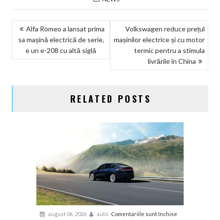
NAVIGARE
Alfa Romeo a lansat prima
Volkswagen reduce prețul
sa mașină electrică de serie,
mașinilor electrice și cu motor
ÎN
e un e-208 cu altă siglă
termic pentru a stimula
ARTICOLE
livrările în China
RELATED POSTS
pentru
august 06, 2026
auto
Comentariile sunt închise