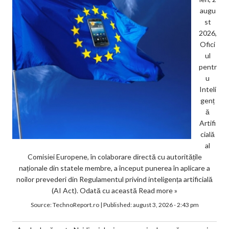
augu
st
2026,
Ofici
ul
pentr
u
Inteli
genț
ă
Artifi
cială
al
Comisiei Europene, în colaborare directă cu autoritățile
naționale din statele membre, a început punerea în aplicare a
noilor prevederi din Regulamentul privind inteligența artificială
(AI Act). Odată cu această
Read more »
Source:
TechnoReport.ro
|
Published:
august 3, 2026 - 2:43 pm