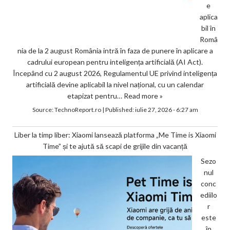
e
aplica
bil în
Româ
nia de la 2 august România intră în faza de punere în aplicare a
cadrului european pentru inteligența artificială (AI Act).
Începând cu 2 august 2026, Regulamentul UE privind inteligența
artificială devine aplicabil la nivel național, cu un calendar
etapizat pentru…
Read more »
Source:
TechnoReport.ro
|
Published:
iulie 27, 2026 - 6:27 am
Liber la timp liber: Xiaomi lansează platforma „Me Time is Xiaomi
Time” și te ajută să scapi de grijile din vacanță
Sezo
nul
conc
ediilo
r
este
în