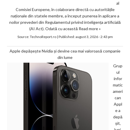
al
Comisiei Europene, în colaborare directă cu autoritățile
naționale din statele membre, a început punerea în aplicare a
noilor prevederi din Regulamentul privind inteligența artificială
(AI Act). Odată cu această
Read more »
Source:
TechnoReport.ro
|
Published:
august 3, 2026 - 2:43 pm
Apple depășește Nvidia și devine cea mai valoroasă companie
din lume
Grup
ul
infor
matic
ameri
can
Appl
e a
depă
șit,
luni,