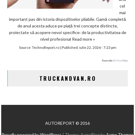
cel
mai
important pas din istoria dispozitivelor pliabile. Gamă completă
de anul acesta aduce pe piață trei concepte distincte,
proiectate să acopere nevoi specifice: de la productivitatea de
nivel profesional
Read more »
Source:
TechnoReport.ro
|
Published:
iulie 22, 2026 - 7:23 pm
Powered by
RSS Feed Plugin
TRUCKANDVAN.RO
AUTOREPORT © 2016
Proudly powered by WordPress
|
Theme: AcmeBlog by
Acme Themes