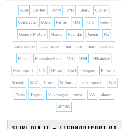
Audi
Bentley
BMW
BYD
Chery
Citroen
Compacte
Dacia
Ferrari
FIAT
Ford
Geely
General Motors
Honda
Hyundai
Jaguar
Kia
Lamborghini
Leapmotor
masini eco
masini electrice
Mazda
Mercedes-Benz
MG
MINI
Mitsubishi
Motorsport
NIO
Nissan
Opel
Peugeot
Porsche
Renault
SAIC
Skoda
Stellantis
subcompacte
SUV
Tesla
Toyota
Volkswagen
Volvo
VW
Xiaomi
XPENG
STIRI DIN IT – TECHNOREPORT.RO