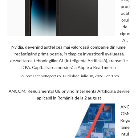
prod
ucăt
orul
de
cipuri
AI,
Nvidia, devenind astfel cea mai valoroasă companie din lume,
recâștigând prima poziție, în timp ce investitorii evaluează
dezvoltarea tehnologiilor AI (Inteligența Artificială), transmite
DPA. Capitalizarea bursieră a Apple a
Read more »
Source:
TechnoReport.ro
|
Published:
iulie 30, 2026 - 2:13 pm
ANCOM: Regulamentul UE privind Inteligența Artificială devine
aplicabil în România de la 2 august
ANC
OM:
Regu
lame
ntul