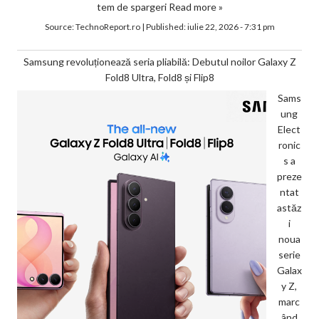
tem de spargeri
Read more »
Source:
TechnoReport.ro
|
Published:
iulie 22, 2026 - 7:31 pm
Samsung revoluționează seria pliabilă: Debutul noilor Galaxy Z
Fold8 Ultra, Fold8 și Flip8
Sams
ung
Elect
ronic
s a
preze
ntat
astăz
i
noua
serie
Galax
y Z,
marc
ând