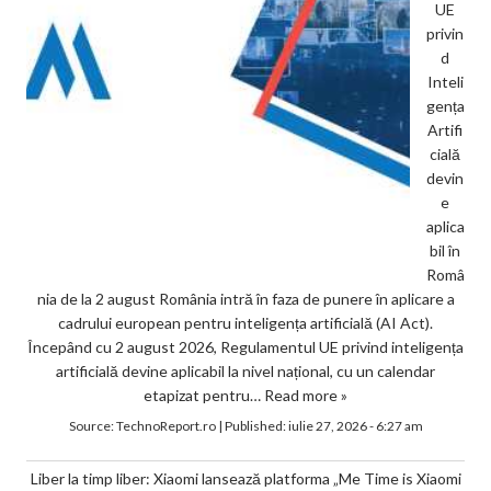
UE
privin
d
Inteli
gența
Artifi
cială
devin
e
aplica
bil în
Româ
nia de la 2 august România intră în faza de punere în aplicare a
cadrului european pentru inteligența artificială (AI Act).
Începând cu 2 august 2026, Regulamentul UE privind inteligența
artificială devine aplicabil la nivel național, cu un calendar
etapizat pentru…
Read more »
Source:
TechnoReport.ro
|
Published:
iulie 27, 2026 - 6:27 am
Liber la timp liber: Xiaomi lansează platforma „Me Time is Xiaomi