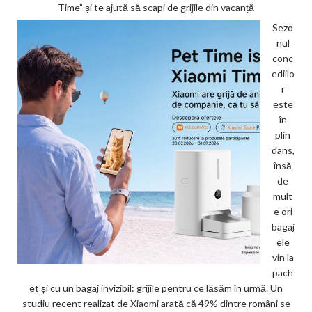
Time” și te ajută să scapi de grijile din vacanță
Sezo
nul
conc
ediilo
r
este
în
plin
dans,
însă
de
mult
e ori
bagaj
ele
vin la
pach
et și cu un bagaj invizibil: grijile pentru ce lăsăm în urmă. Un
studiu recent realizat de Xiaomi arată că 49% dintre români se