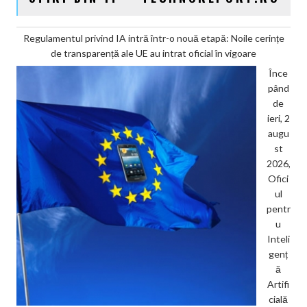
Regulamentul privind IA intră într-o nouă etapă: Noile cerințe
de transparență ale UE au intrat oficial în vigoare
Înce
pând
de
ieri, 2
augu
st
2026,
Ofici
ul
pentr
u
Inteli
genț
ă
Artifi
cială