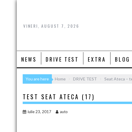
Skip
to
content
VINERI, AUGUST 7, 2026
NEWS
DRIVE TEST
EXTRA
BLOG
You are here
Home
DRIVE TEST
Seat Ateca – te
TEST SEAT ATECA (17)
iulie 23, 2017
auto