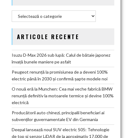
Categorii
ARTICOLE RECENTE
Isuzu D-Max 2026 sub lupă: Calul de bătaie japonez
învață bunele maniere pe asfalt
Peugeot renunță la promisiunea de a deveni 100%
electric până în 2030 și confirmă șapte modele noi
O nouă eră la Munchen: Cea mai veche fabrică BMW
renunță definitiv la motoarele termice și devine 100%
electrică
Producătorii auto chinezi, principalii beneficiari ai
subvenților guvernamentale EV din Germania
Deepal lansează noul SUV electric S05: Tehnologie
de top și senzor LiDAR de la aproximativ 17.000 de