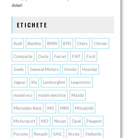
dolari
ETICHETE
Audi
Bentley
BMW
BYD
Chery
Citroen
Compacte
Dacia
Ferrari
FIAT
Ford
Geely
General Motors
Honda
Hyundai
Jaguar
Kia
Lamborghini
Leapmotor
masini eco
masini electrice
Mazda
Mercedes-Benz
MG
MINI
Mitsubishi
Motorsport
NIO
Nissan
Opel
Peugeot
Porsche
Renault
SAIC
Skoda
Stellantis