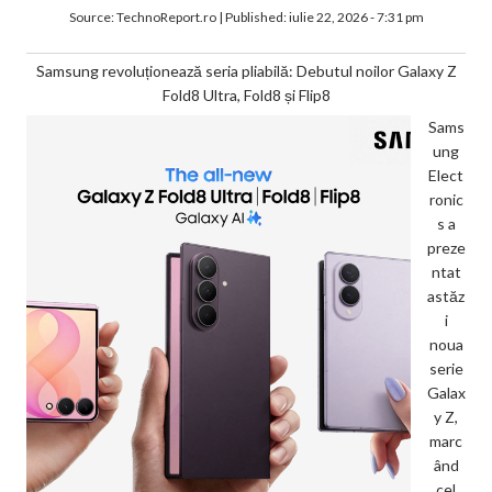
Source:
TechnoReport.ro
|
Published:
iulie 22, 2026 - 7:31 pm
Samsung revoluționează seria pliabilă: Debutul noilor Galaxy Z
Fold8 Ultra, Fold8 și Flip8
Sams
ung
Elect
ronic
s a
preze
ntat
astăz
i
noua
serie
Galax
y Z,
marc
ând
cel