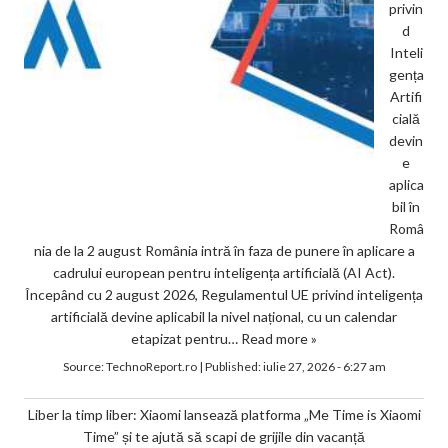
privin
d
Inteli
gența
Artifi
cială
devin
e
aplica
bil în
Româ
nia de la 2 august România intră în faza de punere în aplicare a
cadrului european pentru inteligența artificială (AI Act).
Începând cu 2 august 2026, Regulamentul UE privind inteligența
artificială devine aplicabil la nivel național, cu un calendar
etapizat pentru…
Read more »
Source:
TechnoReport.ro
|
Published:
iulie 27, 2026 - 6:27 am
Liber la timp liber: Xiaomi lansează platforma „Me Time is Xiaomi
Time” și te ajută să scapi de grijile din vacanță