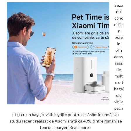
Sezo
nul
conc
ediilo
r
este
în
plin
dans,
însă
de
mult
e ori
bagaj
ele
vin la
pach
et și cu un bagaj invizibil: grijile pentru ce lăsăm în urmă. Un
studiu recent realizat de Xiaomi arată că 49% dintre români se
tem de spargeri
Read more »