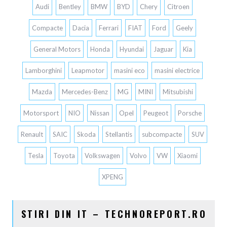
Audi
Bentley
BMW
BYD
Chery
Citroen
Compacte
Dacia
Ferrari
FIAT
Ford
Geely
General Motors
Honda
Hyundai
Jaguar
Kia
Lamborghini
Leapmotor
masini eco
masini electrice
Mazda
Mercedes-Benz
MG
MINI
Mitsubishi
Motorsport
NIO
Nissan
Opel
Peugeot
Porsche
Renault
SAIC
Skoda
Stellantis
subcompacte
SUV
Tesla
Toyota
Volkswagen
Volvo
VW
Xiaomi
XPENG
STIRI DIN IT – TECHNOREPORT.RO