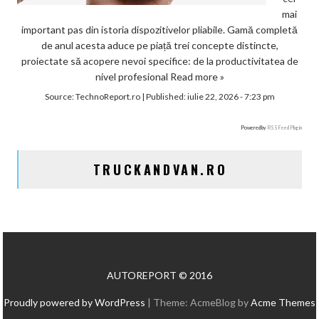
mai
important pas din istoria dispozitivelor pliabile. Gamă completă
de anul acesta aduce pe piață trei concepte distincte,
proiectate să acopere nevoi specifice: de la productivitatea de
nivel profesional
Read more »
Source:
TechnoReport.ro
|
Published:
iulie 22, 2026 - 7:23 pm
Powered by
RSS Feed Plugin
TRUCKANDVAN.RO
AUTOREPORT © 2016
Proudly powered by WordPress
|
Theme: AcmeBlog by
Acme Themes