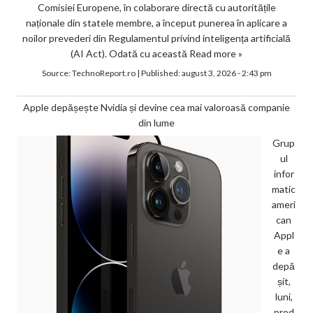
Comisiei Europene, în colaborare directă cu autoritățile
naționale din statele membre, a început punerea în aplicare a
noilor prevederi din Regulamentul privind inteligența artificială
(AI Act). Odată cu această
Read more »
Source:
TechnoReport.ro
|
Published:
august 3, 2026 - 2:43 pm
Apple depășește Nvidia și devine cea mai valoroasă companie
din lume
Grup
ul
infor
matic
ameri
can
Appl
e a
depă
șit,
luni,
prod