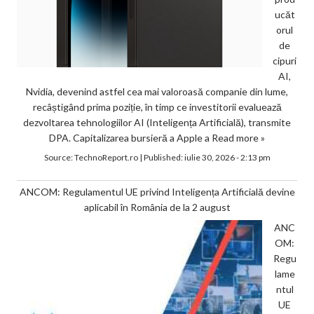
ucăt
orul
de
cipuri
AI,
Nvidia, devenind astfel cea mai valoroasă companie din lume,
recâștigând prima poziție, în timp ce investitorii evaluează
dezvoltarea tehnologiilor AI (Inteligența Artificială), transmite
DPA. Capitalizarea bursieră a Apple a
Read more »
Source:
TechnoReport.ro
|
Published:
iulie 30, 2026 - 2:13 pm
ANCOM: Regulamentul UE privind Inteligența Artificială devine
aplicabil în România de la 2 august
ANC
OM:
Regu
lame
ntul
UE