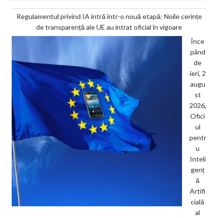
Regulamentul privind IA intră într-o nouă etapă: Noile cerințe
de transparență ale UE au intrat oficial în vigoare
Înce
pând
de
ieri, 2
augu
st
2026,
Ofici
ul
pentr
u
Inteli
genț
ă
Artifi
cială
al