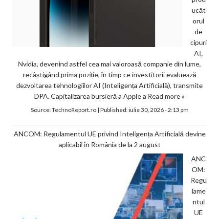
ucăt
orul
de
cipuri
AI,
Nvidia, devenind astfel cea mai valoroasă companie din lume,
recâștigând prima poziție, în timp ce investitorii evaluează
dezvoltarea tehnologiilor AI (Inteligența Artificială), transmite
DPA. Capitalizarea bursieră a Apple a
Read more »
Source:
TechnoReport.ro
|
Published:
iulie 30, 2026 - 2:13 pm
ANCOM: Regulamentul UE privind Inteligența Artificială devine
aplicabil în România de la 2 august
ANC
OM:
Regu
lame
ntul
UE