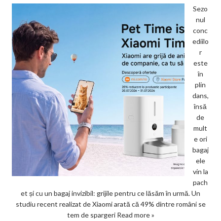
Sezo
nul
conc
ediilo
r
este
în
plin
dans,
însă
de
mult
e ori
bagaj
ele
vin la
pach
et și cu un bagaj invizibil: grijile pentru ce lăsăm în urmă. Un
studiu recent realizat de Xiaomi arată că 49% dintre români se
tem de spargeri
Read more »