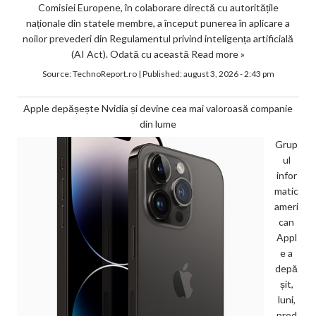
Comisiei Europene, în colaborare directă cu autoritățile
naționale din statele membre, a început punerea în aplicare a
noilor prevederi din Regulamentul privind inteligența artificială
(AI Act). Odată cu această
Read more »
Source:
TechnoReport.ro
|
Published:
august 3, 2026 - 2:43 pm
Apple depășește Nvidia și devine cea mai valoroasă companie
din lume
Grup
ul
infor
matic
ameri
can
Appl
e a
depă
șit,
luni,
prod