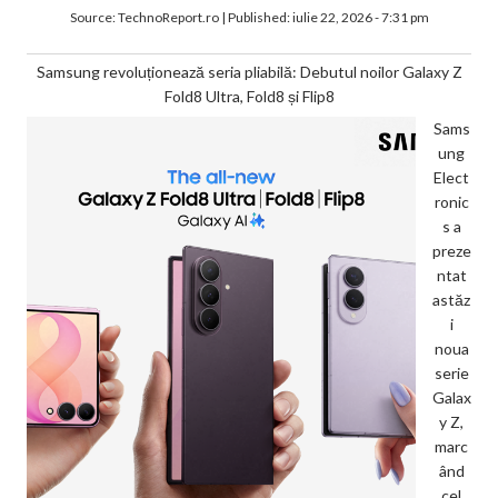
Source:
TechnoReport.ro
|
Published:
iulie 22, 2026 - 7:31 pm
Samsung revoluționează seria pliabilă: Debutul noilor Galaxy Z
Fold8 Ultra, Fold8 și Flip8
Sams
ung
Elect
ronic
s a
preze
ntat
astăz
i
noua
serie
Galax
y Z,
marc
ând
cel