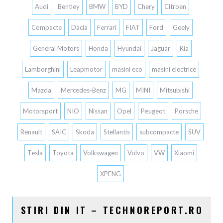
Audi
Bentley
BMW
BYD
Chery
Citroen
Compacte
Dacia
Ferrari
FIAT
Ford
Geely
General Motors
Honda
Hyundai
Jaguar
Kia
Lamborghini
Leapmotor
masini eco
masini electrice
Mazda
Mercedes-Benz
MG
MINI
Mitsubishi
Motorsport
NIO
Nissan
Opel
Peugeot
Porsche
Renault
SAIC
Skoda
Stellantis
subcompacte
SUV
Tesla
Toyota
Volkswagen
Volvo
VW
Xiaomi
XPENG
STIRI DIN IT – TECHNOREPORT.RO