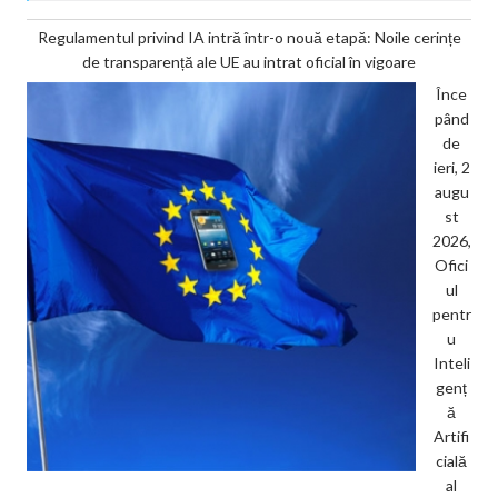
Regulamentul privind IA intră într-o nouă etapă: Noile cerințe
de transparență ale UE au intrat oficial în vigoare
Înce
pând
de
ieri, 2
augu
st
2026,
Ofici
ul
pentr
u
Inteli
genț
ă
Artifi
cială
al