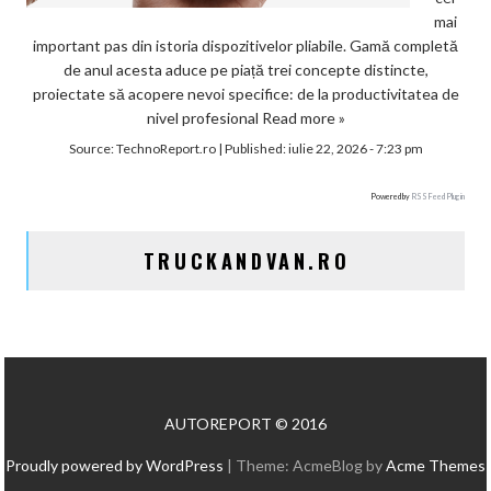
mai
important pas din istoria dispozitivelor pliabile. Gamă completă
de anul acesta aduce pe piață trei concepte distincte,
proiectate să acopere nevoi specifice: de la productivitatea de
nivel profesional
Read more »
Source:
TechnoReport.ro
|
Published:
iulie 22, 2026 - 7:23 pm
Powered by
RSS Feed Plugin
TRUCKANDVAN.RO
AUTOREPORT © 2016
Proudly powered by WordPress
|
Theme: AcmeBlog by
Acme Themes