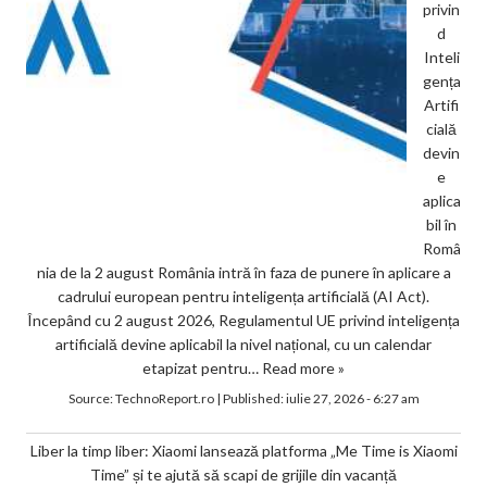
privin
d
Inteli
gența
Artifi
cială
devin
e
aplica
bil în
Româ
nia de la 2 august România intră în faza de punere în aplicare a
cadrului european pentru inteligența artificială (AI Act).
Începând cu 2 august 2026, Regulamentul UE privind inteligența
artificială devine aplicabil la nivel național, cu un calendar
etapizat pentru…
Read more »
Source:
TechnoReport.ro
|
Published:
iulie 27, 2026 - 6:27 am
Liber la timp liber: Xiaomi lansează platforma „Me Time is Xiaomi
Time” și te ajută să scapi de grijile din vacanță