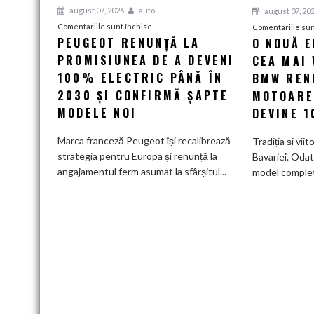
august 07, 2026
auto
august 07, 20
pentru
Comentariile sunt închise
Comentariile sun
PEUGEOT RENUNȚĂ LA
O NOUĂ 
Peugeot
PROMISIUNEA DE A DEVENI
renunță
CEA MAI 
la
100% ELECTRIC PÂNĂ ÎN
BMW RENU
promisiunea
2030 ȘI CONFIRMĂ ȘAPTE
MOTOARE
de
MODELE NOI
DEVINE 
a
deveni
Marca franceză Peugeot își recalibrează
Tradiția și viit
100%
strategia pentru Europa și renunță la
Bavariei. Odat
electric
angajamentul ferm asumat la sfârșitul...
model complet.
până
în
2030
și
confirmă
șapte
modele
noi