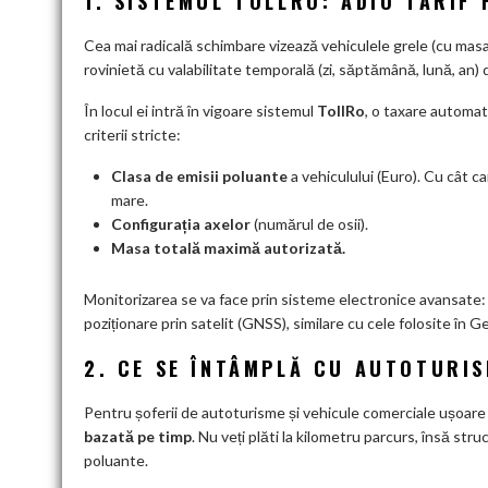
1. SISTEMUL TOLLRO: ADIO TARIF 
Cea mai radicală schimbare vizează vehiculele grele (cu mas
rovinietă cu valabilitate temporală (zi, săptămână, lună, an) d
În locul ei intră în vigoare sistemul
TollRo
, o taxare automa
criterii stricte:
Clasa de emisii poluante
a vehiculului (Euro). Cu cât ca
mare.
Configurația axelor
(numărul de osii).
Masa totală maximă autorizată.
Monitorizarea se va face prin sisteme electronice avansate:
poziționare prin satelit (GNSS), similare cu cele folosite în G
2. CE SE ÎNTÂMPLĂ CU AUTOTURIS
Pentru șoferii de autoturisme și vehicule comerciale ușoare
bazată pe timp
. Nu veți plăti la kilometru parcurs, însă str
poluante.