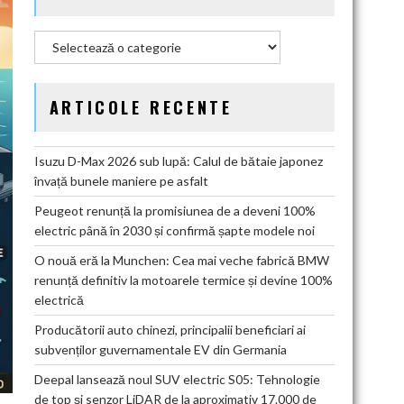
Categorii
ARTICOLE RECENTE
Isuzu D-Max 2026 sub lupă: Calul de bătaie japonez
învață bunele maniere pe asfalt
Peugeot renunță la promisiunea de a deveni 100%
electric până în 2030 și confirmă șapte modele noi
O nouă eră la Munchen: Cea mai veche fabrică BMW
renunță definitiv la motoarele termice și devine 100%
electrică
Producătorii auto chinezi, principalii beneficiari ai
subvenților guvernamentale EV din Germania
Deepal lansează noul SUV electric S05: Tehnologie
de top și senzor LiDAR de la aproximativ 17.000 de