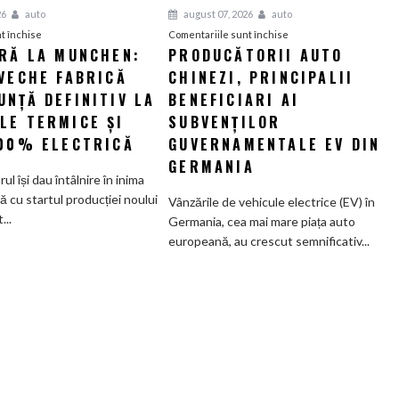
26
auto
august 07, 2026
auto
pentru
pentru
t închise
Comentariile sunt închise
ERĂ LA MUNCHEN:
PRODUCĂTORII AUTO
O
Producătorii
VECHE FABRICĂ
nouă
CHINEZI, PRINCIPALII
auto
eră
chinezi,
NȚĂ DEFINITIV LA
BENEFICIARI AI
la
principalii
LE TERMICE ȘI
SUBVENȚILOR
Munchen:
beneficiari
100% ELECTRICĂ
GUVERNAMENTALE EV DIN
Cea
ai
GERMANIA
mai
subvenților
orul își dau întâlnire în inima
veche
guvernamentale
ă cu startul producției noului
Vânzările de vehicule electrice (EV) în
fabrică
EV
..
Germania, cea mai mare piața auto
BMW
din
europeană, au crescut semnificativ...
renunță
Germania
definitiv
la
motoarele
termice
și
devine
100%