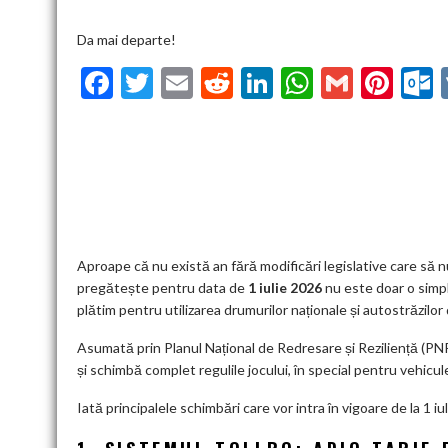
Da mai departe!
F
T
E
R
Li
W
G
Pi
ac
w
m
e
n
h
m
nt
u
e
itt
ai
d
ke
at
ai
er
l
b
er
l
di
dI
s
l
es
o
t
n
A
t
k
o
p
k
p
Aproape că nu există an fără modificări legislative care să nu
pregătește pentru data de
1 iulie 2026
nu este doar o simpl
plătim pentru utilizarea drumurilor naționale și autostrăzilor
Asumată prin Planul Național de Redresare și Reziliență (PN
și schimbă complet regulile jocului, în special pentru vehicu
Iată principalele schimbări care vor intra în vigoare de la 1 iu