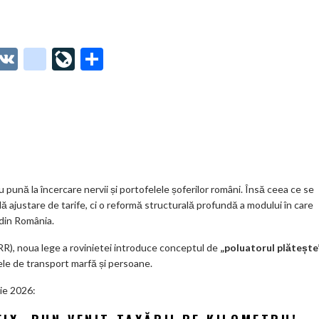
O
V
g
Li
P
t
K
o
ve
ar
o
o
Jo
ta
o
gl
ur
je
.
e_
n
az
co
b
al
ă
m
o
 pună la încercare nervii și portofelele șoferilor români. Însă ceea ce se
ă ajustare de tarife, ci o reformă structurală profundă a modului în care
o
 din România.
k
RR), noua lege a rovinietei introduce conceptul de
„poluatorul plătește
m
lele de transport marfă și persoane.
ar
lie 2026:
ks