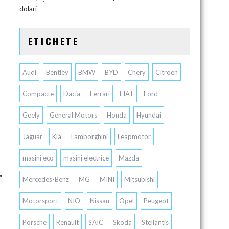
dolari
ETICHETE
Audi
Bentley
BMW
BYD
Chery
Citroen
Compacte
Dacia
Ferrari
FIAT
Ford
Geely
General Motors
Honda
Hyundai
Jaguar
Kia
Lamborghini
Leapmotor
masini eco
masini electrice
Mazda
”
Mercedes-Benz
MG
MINI
Mitsubishi
Motorsport
NIO
Nissan
Opel
Peugeot
Porsche
Renault
SAIC
Skoda
Stellantis