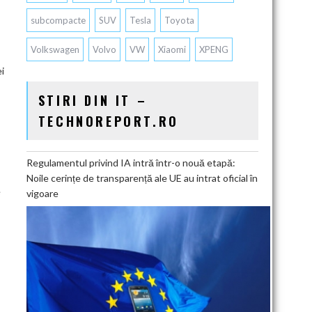
subcompacte
SUV
Tesla
Toyota
Volkswagen
Volvo
VW
Xiaomi
XPENG
ei
STIRI DIN IT –
TECHNOREPORT.RO
Regulamentul privind IA intră într-o nouă etapă:
Noile cerințe de transparență ale UE au intrat oficial în
e
vigoare