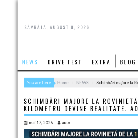
Skip
to
content
SÂMBĂTĂ, AUGUST 8, 2026
NEWS
DRIVE TEST
EXTRA
BLOG
You are here
Home
NEWS
Schimbări majore la Ro
SCHIMBĂRI MAJORE LA ROVINIETĂ 
KILOMETRU DEVINE REALITATE. A
mai 17, 2026
auto