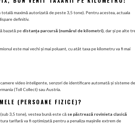
FIX, BUN VENIT TAXĂRII PE KILOMETRU!
a totală maximă autorizată de peste 3,5 tone). Pentru acestea, actuala
ispare definitiv.
tă bazată pe
distanța parcursă (numărul de kilometri)
, dar și pe alte tr
mionul este mai vechi și mai poluant, cu atât taxa pe kilometru va fi mai
 camere video inteligente, senzori de identificare automată și sisteme d
ermania (Toll Collect) sau Austria.
MELE (PERSOANE FIZICE)?
 (sub 3,5 tone), vestea bună este că
se păstrează rovinieta clasică
uctura tarifară va fi optimizată pentru a penaliza mașinile extrem de