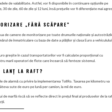
e de valabilitate. Astfel, vor fi disponibile în continuare opțiunile pe
, 30 de zile, 60 de zile și 12 luni, însă prețurile vor fi diferențiate mai agre
TORIZARE „FĂRĂ SCĂPARE”
 de camere de monitorizare pe toate drumurile naționale și autostrăzil
mărul de înmatriculare cu baza de date a plăților și clasa Euro a vehiculului
 greșite în cazul transportatorilor vor fi calculate proporțional cu
ntru marii operatori de flote care încearcă să fenteze sistemul.
 LANȚ LA RAFT?
le de alarmă cu privire la implementarea TollRo. Taxarea pe kilometru va
câteva sute de euro pe lună per camion, la mii de euro.
 de marfă riscă să se reflecte direct în prețul final al produselor de la ra
ții.