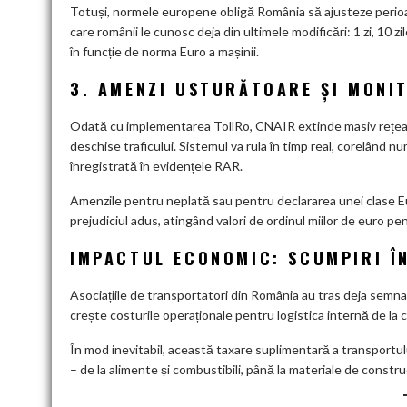
Totuși, normele europene obligă România să ajusteze perioadel
care românii le cunosc deja din ultimele modificări: 1 zi, 10 zile
în funcție de norma Euro a mașinii.
3. AMENZI USTURĂTOARE ȘI MONI
Odată cu implementarea TollRo, CNAIR extinde masiv rețeaua
deschise traficului. Sistemul va rula în timp real, corelând nu
înregistrată în evidențele RAR.
Amenzile pentru neplată sau pentru declararea unei clase Euro
prejudiciul adus, atingând valori de ordinul miilor de euro pe
IMPACTUL ECONOMIC: SCUMPIRI ÎN
Asociațiile de transportatori din România au tras deja semna
crește costurile operaționale pentru logistica internă de la 
În mod inevitabil, această taxare suplimentară a transportului
– de la alimente și combustibili, până la materiale de construc