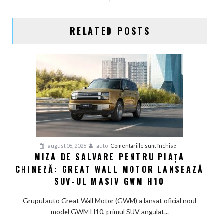
RELATED POSTS
pentru
august 06, 2026
auto
Comentariile sunt închise
MIZA DE SALVARE PENTRU PIAȚA
Miza
CHINEZĂ: GREAT WALL MOTOR LANSEAZĂ
de
salvare
SUV-UL MASIV GWM H10
pentru
piața
Grupul auto Great Wall Motor (GWM) a lansat oficial noul
chineză:
model GWM H10, primul SUV angulat...