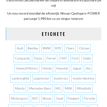
transformă calculatoarele din mașini în adevărate încălzitoare pe
roți
Un nou record mondial de eficiență: Nissan Qashqai e-POWER
parcurge 1.980 km cu un singur rezervor
ETICHETE
Audi
Bentley
BMW
BYD
Chery
Citroen
Compacte
Dacia
Ferrari
FIAT
Ford
Geely
General Motors
Honda
Hyundai
Jaguar
Kia
Lamborghini
Leapmotor
masini eco
masini electrice
Mazda
Mercedes-Benz
MG
MINI
Mitsubishi
Motorsport
NIO
Nissan
Opel
Peugeot
Porsche