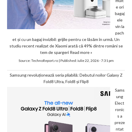
mult
e ori
bagaj
ele
vin la
pach
et și cu un bagaj invizibil: grijile pentru ce lăsăm în urmă. Un
studiu recent realizat de Xiaomi arată că 49% dintre români se
tem de spargeri
Read more »
Source:
TechnoReport.ro
|
Published:
iulie 22, 2026 - 7:31 pm
Samsung revoluționează seria pliabilă: Debutul noilor Galaxy Z
Fold8 Ultra, Fold8 și Flip8
Sams
ung
Elect
ronic
s a
preze
ntat