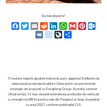
Da mai departe!
F
T
E
R
Li
W
G
Pi
O
ac
w
m
e
n
h
m
nt
ut
V
g
Li
P
e
itt
ai
d
ke
at
ai
er
lo
K
o
ve
ar
b
er
l
di
dI
s
l
es
o
o
Jo
ta
o
t
n
A
t
k.
gl
ur
je
o
p
co
e_
n
az
k
p
m
b
al
ă
o
O mutare majoră zguduie industria auto: gigantul Stellantis își
relansează producția locală în China printr-un parteneriat
o
strategic de proporții cu Dongfeng Group. Acordul, semnat
k
oficial astăzi, 15 mai, vizează extinderea producției de vehicule
cu energii noi (NEV) pentru mărcile Peugeot și Jeep, începând
m
cu anul 2027, conform publicației CLS.