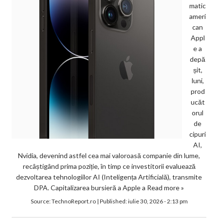
matic
ameri
can
Appl
e a
depă
șit,
luni,
prod
ucăt
orul
de
cipuri
AI,
Nvidia, devenind astfel cea mai valoroasă companie din lume,
recâștigând prima poziție, în timp ce investitorii evaluează
dezvoltarea tehnologiilor AI (Inteligența Artificială), transmite
DPA. Capitalizarea bursieră a Apple a
Read more »
Source:
TechnoReport.ro
|
Published:
iulie 30, 2026 - 2:13 pm