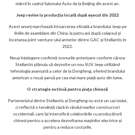
mărcii în cadrul Salonului Auto de la Beijing din acest an.
Jeep revine la producția locală după eșecul din 2022
Acest anunț marchează întoarcerea oficială a brandului Jeep pe
liniile de asamblare din China, la patru ani după colapsul și
încetarea joint-venture-ului anterior dintre GAC și Stellantis în
2022.
Noua înțelegere confirmă zvonurile anterioare conform cărora
Stellantis plănuia să dezvolte un nou SUV Jeep utilizând
tehnologia avansată a celor de la Dongfeng, oferind brandului
american o nouă șansă pe cea mai mare piață auto din lume.
O strategie extinsă pentru piața chineză
Parteneriatul dintre Stellantis și Dongfeng nu este un caz izolat,
ci reflectă o tendință clară în rândul marilor constructori
occidentali, care își intensifică colaborările cu producătorii
chinezi pentru a accelera dezvoltarea mașinilor electrice și
pentru a reduce costurile.