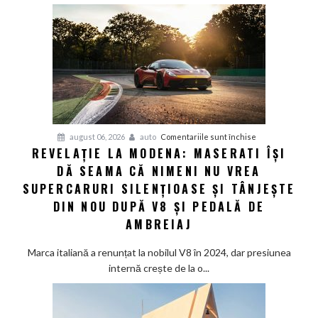
Great
Wall
Motor
lansează
SUV-
ul
masiv
GWM
H10
pentru
august 06, 2026
auto
Comentariile sunt închise
REVELAȚIE LA MODENA: MASERATI ÎȘI
Revelație
DĂ SEAMA CĂ NIMENI NU VREA
la
Modena:
SUPERCARURI SILENȚIOASE ȘI TÂNJEȘTE
Maserati
DIN NOU DUPĂ V8 ȘI PEDALĂ DE
își
AMBREIAJ
dă
seama
Marca italiană a renunțat la nobilul V8 în 2024, dar presiunea
că
internă crește de la o...
nimeni
nu
vrea