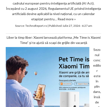
cadrului european pentru inteligența artificială (AI Act).
Începând cu 2 august 2026, Regulamentul UE privind inteligența
artificială devine aplicabil la nivel național, cu un calendar
etapizat pentru…
Read more »
Source:
TechnoReport.ro
|
Published:
iulie 27, 2026 - 6:27 am
Liber la timp liber: Xiaomi lansează platforma „Me Time is Xiaomi
Time” și te ajută să scapi de grijile din vacanță
Sezo
nul
conc
ediilo
r
este
în
plin
dans,
însă
de