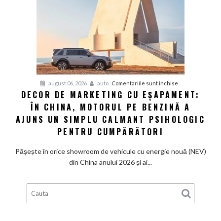
supercaruri
silențioase
și
tânjește
din
nou
după
V8
pentru
august 06, 2026
auto
Comentariile sunt închise
și
DECOR DE MARKETING CU EȘAPAMENT:
Decor
pedală
ÎN CHINA, MOTORUL PE BENZINĂ A
de
de
marketing
AJUNS UN SIMPLU CALMANT PSIHOLOGIC
ambreiaj
cu
PENTRU CUMPĂRĂTORI
eșapament:
În
Pășește în orice showroom de vehicule cu energie nouă (NEV)
China,
din China anului 2026 și ai...
motorul
pe
benzină
a
ajuns