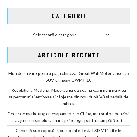
un
simplu
CATEGORII
calmant
psihologic
pentru
Categorii
cumpărători
ARTICOLE RECENTE
Miza de salvare pentru piața chineză: Great Wall Motor lansează
SUV-ul masiv GWM H10
Revelație la Modena: Maserati își dă seama că nimeni nu vrea
supercaruri silențioase și tânjește din nou după V8 și pedală de
ambreiaj
Decor de marketing cu eșapament: În China, motorul pe benzină
a ajuns un simplu calmant psihologic pentru cumpărători
Caniculă sub capotă: Noul update Tesla FSD V14 Lite le