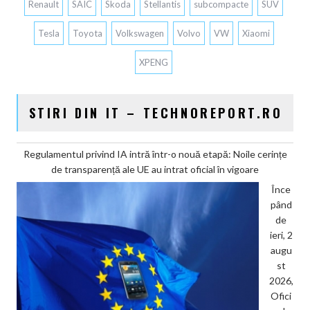
Renault
SAIC
Skoda
Stellantis
subcompacte
SUV
Tesla
Toyota
Volkswagen
Volvo
VW
Xiaomi
XPENG
STIRI DIN IT – TECHNOREPORT.RO
Regulamentul privind IA intră într-o nouă etapă: Noile cerințe
de transparență ale UE au intrat oficial în vigoare
Înce
pând
de
ieri, 2
augu
st
2026,
Ofici