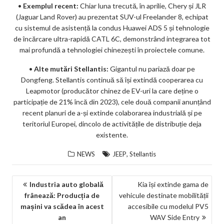
•
Exemplul recent:
Chiar luna trecută, în aprilie, Chery și JLR
(Jaguar Land Rover) au prezentat SUV-ul Freelander 8, echipat
cu sistemul de asistență la condus Huawei ADS 5 și tehnologie
de încărcare ultra-rapidă CATL 6C, demonstrând integrarea tot
mai profundă a tehnologiei chinezești în proiectele comune.
•
Alte mutări Stellantis:
Gigantul nu pariază doar pe
Dongfeng. Stellantis continuă să își extindă cooperarea cu
Leapmotor (producător chinez de EV-uri la care deține o
participație de 21% încă din 2023), cele două companii anunțând
recent planuri de a-și extinde colaborarea industrială și pe
teritoriul Europei, dincolo de activitățile de distribuție deja
existente.
,
NEWS
JEEP
Stellantis
NAVIGARE
Industria auto globală
Kia își extinde gama de
frânează: Producția de
vehicule destinate mobilității
ÎN
mașini va scădea în acest
accesibile cu modelul PV5
ARTICOLE
an
WAV Side Entry