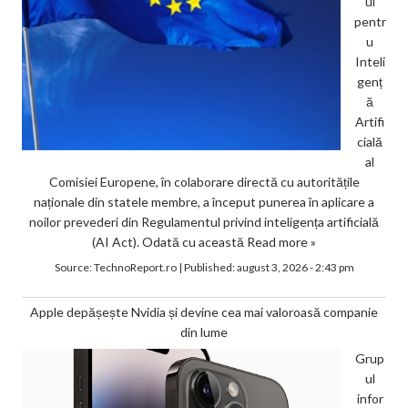
ul
pentr
u
Inteli
genț
ă
Artifi
cială
al
Comisiei Europene, în colaborare directă cu autoritățile
naționale din statele membre, a început punerea în aplicare a
noilor prevederi din Regulamentul privind inteligența artificială
(AI Act). Odată cu această
Read more »
Source:
TechnoReport.ro
|
Published:
august 3, 2026 - 2:43 pm
Apple depășește Nvidia și devine cea mai valoroasă companie
din lume
Grup
ul
infor