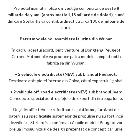
ar
Proiectul mamut implică o investiție combinată de peste
8
ks
miliarde de yuani (aproximativ 1,18 miliarde de dolari)
, sumă
din care Stellantis va contribui direct cu circa 130 de milioane de
euro.
Patru modele noi asamblate la uzina din Wuhan
În cadrul acestui acord, joint-venture-ul Dongfeng Peugeot
Citroën Automobile va produce patru modele complet noi la
fabrica sa din Wuhan:
•
2 vehicule electrificate (NEV) sub brandul Peugeot:
Destinate atât pieței interne din China, cât și exportului global.
•
2 vehicule off-road electrificate (NEV) sub brandul Jeep:
Concepute special pentru piețele de export din întreaga lume.
Deși detaliile tehnice referitoare la platforme, furnizorii de
baterii sau specificațiile sistemelor de propulsie nu au fost încă
dezvăluite, Stellantis a confirmat că noile modele Peugeot vor
prelua limbajul vizual de design prezentat de concept-car-urile