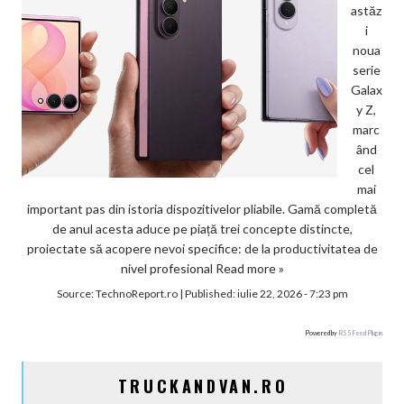
astăz
i
noua
serie
Galax
y Z,
marc
ând
cel
mai
important pas din istoria dispozitivelor pliabile. Gamă completă
de anul acesta aduce pe piață trei concepte distincte,
proiectate să acopere nevoi specifice: de la productivitatea de
nivel profesional
Read more »
Source:
TechnoReport.ro
|
Published:
iulie 22, 2026 - 7:23 pm
Powered by
RSS Feed Plugin
TRUCKANDVAN.RO