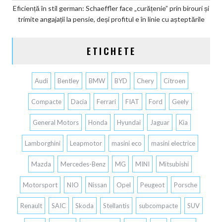
Eficiență în stil german: Schaeffler face „curățenie” prin birouri și
trimite angajații la pensie, deși profitul e în linie cu așteptările
ETICHETE
Audi
Bentley
BMW
BYD
Chery
Citroen
Compacte
Dacia
Ferrari
FIAT
Ford
Geely
General Motors
Honda
Hyundai
Jaguar
Kia
Lamborghini
Leapmotor
masini eco
masini electrice
Mazda
Mercedes-Benz
MG
MINI
Mitsubishi
Motorsport
NIO
Nissan
Opel
Peugeot
Porsche
Renault
SAIC
Skoda
Stellantis
subcompacte
SUV