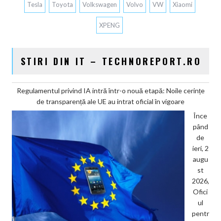
Tesla
Toyota
Volkswagen
Volvo
VW
Xiaomi
XPENG
STIRI DIN IT – TECHNOREPORT.RO
Regulamentul privind IA intră într-o nouă etapă: Noile cerințe
de transparență ale UE au intrat oficial în vigoare
Înce
pând
de
ieri, 2
augu
st
2026,
Ofici
ul
pentr