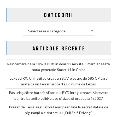
state
și
CATEGORII
vizează
producția
în
Categorii
2027
ARTICOLE RECENTE
Reîncărcare de la 10% la 80% în doar 12 minute: Smart lansează
noua generație Smart #1 în China
Luxeed RX: Chinezii au creat un SUV electric de 585 CP care
arată ca un Ferrari și poartă un nume de Lexus
Pas uriaș către bateria viitorului: BYD înregistrează 6 brevete
pentru bateriile solid-state și vizează producția în 2027
Presat de Tesla, regulatorul european ține la secret datele de
siguranță ale sistemului „Full Self-Driving”