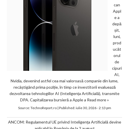
can
Appl
e a
depă
șit,
luni,
prod
ucăt
orul
de
cipuri
AI,
Nvidia, devenind astfel cea mai valoroasă companie din lume,
recâștigând prima poziție, în timp ce investitorii evaluează
dezvoltarea tehnologiilor AI (Inteligența Artificială), transmite
DPA. Capitalizarea bursieră a Apple a
Read more »
Source:
TechnoReport.ro
|
Published:
iulie 30, 2026 - 2:13 pm
ANCOM: Regulamentul UE privind Inteligența Artificială devine
aplicabil în România de la 2 august