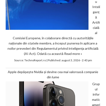
u
Inteli
genț
ă
Artifi
cială
al
Comisiei Europene, în colaborare directă cu autoritățile
naționale din statele membre, a început punerea în aplicare a
noilor prevederi din Regulamentul privind inteligența artificială
(AI Act). Odată cu această
Read more »
Source:
TechnoReport.ro
|
Published:
august 3, 2026 - 2:43 pm
Apple depășește Nvidia și devine cea mai valoroasă companie
din lume
Grup
ul
infor
matic
ameri