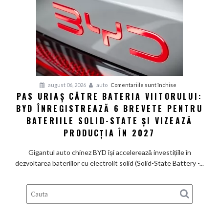
de
585
CP
care
arată
ca
un
Ferrari
pentru
august 06, 2026
auto
Comentariile sunt închise
PAS URIAȘ CĂTRE BATERIA VIITORULUI:
și
Pas
poartă
BYD ÎNREGISTREAZĂ 6 BREVETE PENTRU
uriaș
un
către
BATERIILE SOLID-STATE ȘI VIZEAZĂ
nume
bateria
PRODUCȚIA ÎN 2027
de
viitorului:
Lexus
BYD
Gigantul auto chinez BYD își accelerează investițiile în
înregistrează
dezvoltarea bateriilor cu electrolit solid (Solid-State Battery -...
6
brevete
pentru
bateriile
solid-