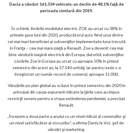
Dacia a vândut 161.334 vehicule, un declin de 48,1% faţă de
m
perioada similară din 2019.
ar
ks
În schimb, livrările modelului electric ZOE au urcat cu 38% în
primele şase luni din 2020, producătorul auto fiind unul dintre
cei mai mari beneficiari ai subvenţiilor implementate luna trecută
în Franţa – cea mai mare piaţă a Renault. Zoe a devenit cea mai
bine vândută maşină electrică din Europa, datorită subvenţiilor.
Livrările Zoe în Europa au urcat cu aproape 50% în primul
semestru din acest an, la 37.540 unităţi, iar pentru iunie s-a
înregistrat un număr record de comenzi, aproape 11.000.
Vânzările pe plan global au scăzut în primul semestru din 2020 în
principal din cauza expunerii ridicate la ţările care au impus
restricţii severe pentru a stopa extinderea pandemiei, a precizat
Renault.
„Începem a doua parte a anului cu un nivel ridicat al comenzilor şi
un nivel satisfăcător al stocurilor”, a afirma Denis le Vot, şef de
vânzări şi marketing.