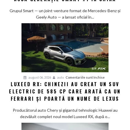
10%
la
Grupul Smart — un joint-venture format de Mercedes-Benz și
80%
Geely Auto — a lansat oficial în...
în
doar
12
minute:
Smart
lansează
noua
generație
Smart
pentru
august 06, 2026
auto
Comentariile sunt închise
#1
LUXEED RX: CHINEZII AU CREAT UN SUV
Luxeed
în
ELECTRIC DE 585 CP CARE ARATĂ CA UN
RX:
China
Chinezii
FERRARI ȘI POARTĂ UN NUME DE LEXUS
au
creat
Producătorul auto Chery și gigantul tehnologic Huawei au
un
dezvăluit complet noul model Luxeed RX, după o...
SUV
electric