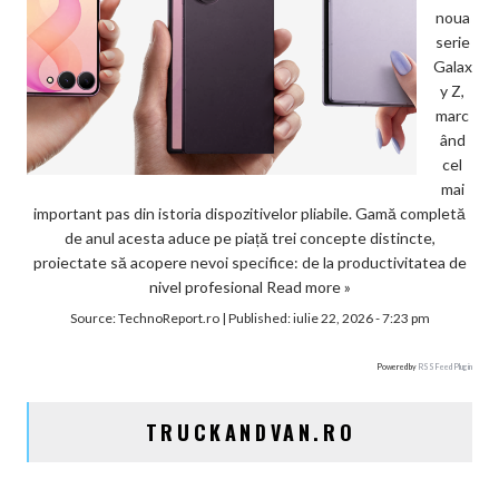
noua
serie
Galax
y Z,
marc
ând
cel
mai
important pas din istoria dispozitivelor pliabile. Gamă completă
de anul acesta aduce pe piață trei concepte distincte,
proiectate să acopere nevoi specifice: de la productivitatea de
nivel profesional
Read more »
Source:
TechnoReport.ro
|
Published:
iulie 22, 2026 - 7:23 pm
Powered by
RSS Feed Plugin
TRUCKANDVAN.RO