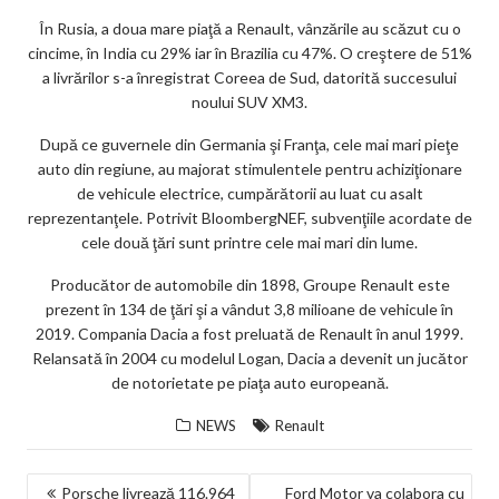
În Rusia, a doua mare piaţă a Renault, vânzările au scăzut cu o
cincime, în India cu 29% iar în Brazilia cu 47%. O creştere de 51%
a livrărilor s-a înregistrat Coreea de Sud, datorită succesului
noului SUV XM3.
După ce guvernele din Germania şi Franţa, cele mai mari pieţe
auto din regiune, au majorat stimulentele pentru achiziţionare
de vehicule electrice, cumpărătorii au luat cu asalt
reprezentanţele. Potrivit BloombergNEF, subvenţiile acordate de
cele două ţări sunt printre cele mai mari din lume.
Producător de automobile din 1898, Groupe Renault este
prezent în 134 de ţări şi a vândut 3,8 milioane de vehicule în
2019. Compania Dacia a fost preluată de Renault în anul 1999.
Relansată în 2004 cu modelul Logan, Dacia a devenit un jucător
de notorietate pe piaţa auto europeană.
NEWS
Renault
NAVIGARE
Porsche livrează 116.964
Ford Motor va colabora cu