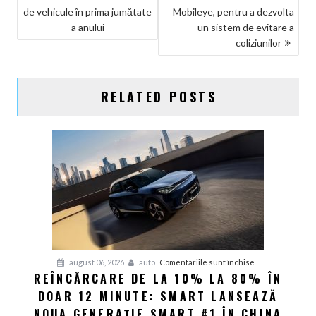
de vehicule în prima jumătate
Mobileye, pentru a dezvolta
ÎN
a anului
un sistem de evitare a
ARTICOLE
coliziunilor
RELATED POSTS
pentru
august 06, 2026
auto
Comentariile sunt închise
REÎNCĂRCARE DE LA 10% LA 80% ÎN
Reîncărcare
DOAR 12 MINUTE: SMART LANSEAZĂ
de
la
NOUA GENERAȚIE SMART #1 ÎN CHINA