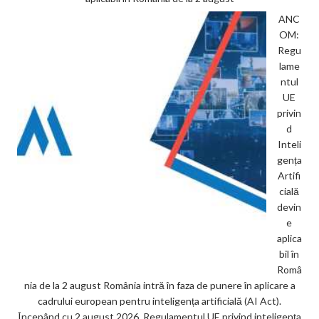
ANC
OM:
Regu
lame
ntul
UE
privin
d
Inteli
gența
Artifi
cială
devin
e
aplica
bil în
Româ
nia de la 2 august România intră în faza de punere în aplicare a
cadrului european pentru inteligența artificială (AI Act).
Începând cu 2 august 2026, Regulamentul UE privind inteligența