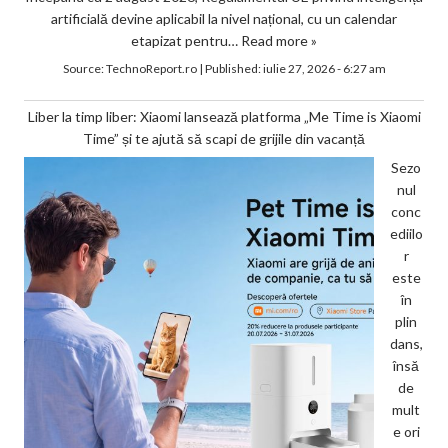
artificială devine aplicabil la nivel național, cu un calendar
etapizat pentru…
Read more »
Source:
TechnoReport.ro
|
Published:
iulie 27, 2026 - 6:27 am
Liber la timp liber: Xiaomi lansează platforma „Me Time is Xiaomi
Time” și te ajută să scapi de grijile din vacanță
Sezo
nul
conc
ediilo
r
este
în
plin
dans,
însă
de
mult
e ori