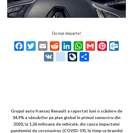
Da mai departe!
F
T
E
R
Li
W
G
Pi
O
ac
w
m
e
n
h
m
nt
ut
V
g
Li
P
e
itt
ai
d
ke
at
ai
er
lo
K
o
ve
ar
b
er
l
di
dI
s
l
es
o
o
Jo
ta
o
t
n
A
t
k.
gl
ur
je
o
p
co
e_
n
az
k
p
m
b
al
ă
o
Grupul auto francez Renault a raportat luni o scădere de
34,9% a vânzărilor pe plan global în primul semestru din
o
2020, la 1,26 milioane de vehicule, din cauza impactului
k
pandemiei de coronavirus (COVID-19), în timp ce brandul