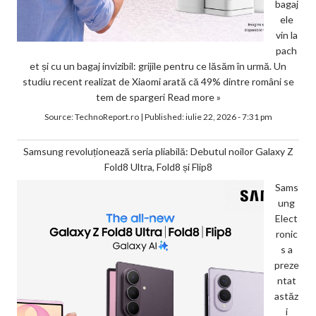
bagaj
ele
vin la
pach
et și cu un bagaj invizibil: grijile pentru ce lăsăm în urmă. Un
studiu recent realizat de Xiaomi arată că 49% dintre români se
tem de spargeri
Read more »
Source:
TechnoReport.ro
|
Published:
iulie 22, 2026 - 7:31 pm
Samsung revoluționează seria pliabilă: Debutul noilor Galaxy Z
Fold8 Ultra, Fold8 și Flip8
Sams
ung
Elect
ronic
s a
preze
ntat
astăz
i