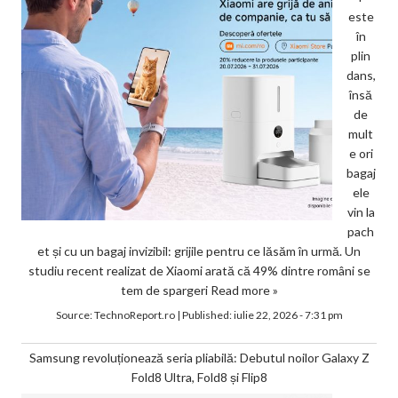
este
în
plin
dans,
însă
de
mult
e ori
bagaj
ele
vin la
pach
et și cu un bagaj invizibil: grijile pentru ce lăsăm în urmă. Un
studiu recent realizat de Xiaomi arată că 49% dintre români se
tem de spargeri
Read more »
Source:
TechnoReport.ro
|
Published:
iulie 22, 2026 - 7:31 pm
Samsung revoluționează seria pliabilă: Debutul noilor Galaxy Z
Fold8 Ultra, Fold8 și Flip8