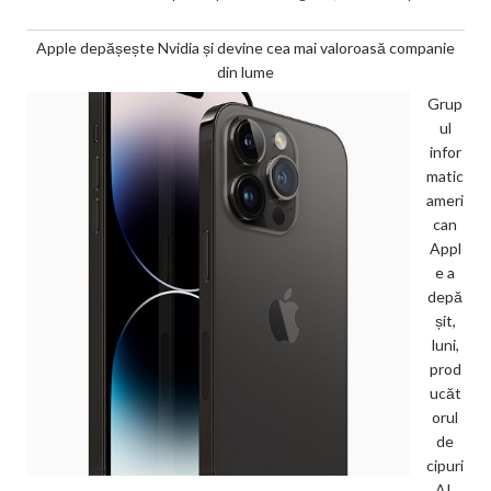
Apple depășește Nvidia și devine cea mai valoroasă companie
din lume
Grup
ul
infor
matic
ameri
can
Appl
e a
depă
șit,
luni,
prod
ucăt
orul
de
cipuri
AI,