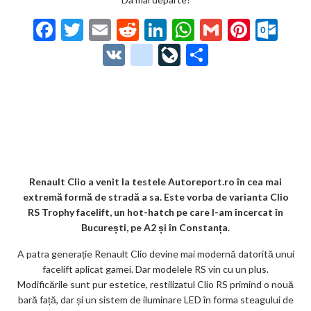
F
T
E
R
Li
W
G
Pi
O
ac
w
m
e
n
h
m
nt
ut
V
g
Li
P
e
itt
ai
d
ke
at
ai
er
lo
K
o
ve
ar
b
er
l
di
dI
s
l
es
o
o
Jo
ta
o
t
n
A
t
k.
gl
ur
je
o
p
co
e_
n
az
k
p
m
b
al
ă
o
Renault Clio a venit la testele Autoreport.ro în cea mai
extremă formă de stradă a sa. Este vorba de varianta Clio
o
RS Trophy facelift, un hot-hatch pe care l-am încercat în
k
București, pe A2 și în Constanța.
m
A patra generație Renault Clio devine mai modernă datorită unui
facelift aplicat gamei. Dar modelele RS vin cu un plus.
ar
Modificările sunt pur estetice, restilizatul Clio RS primind o nouă
ks
bară față, dar și un sistem de iluminare LED în forma steagului de