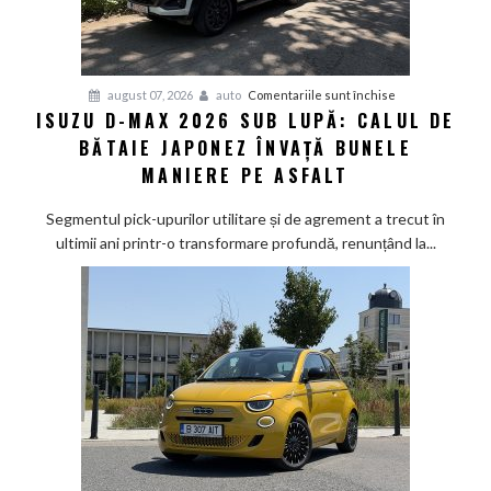
pentru
august 07, 2026
auto
Comentariile sunt închise
ISUZU D-MAX 2026 SUB LUPĂ: CALUL DE
Isuzu
BĂTAIE JAPONEZ ÎNVAȚĂ BUNELE
D-
Max
MANIERE PE ASFALT
2026
sub
Segmentul pick-upurilor utilitare și de agrement a trecut în
lupă:
ultimii ani printr-o transformare profundă, renunțând la...
Calul
de
bătaie
japonez
învață
bunele
maniere
pe
asfalt