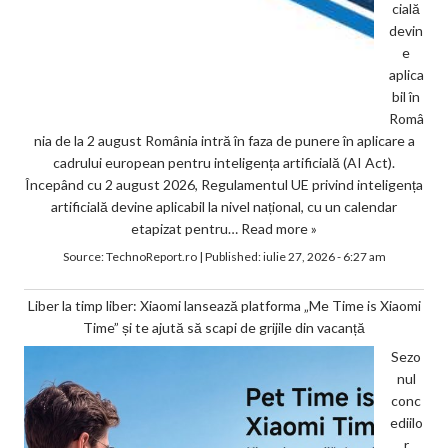
cială
devin
e
aplica
bil în
Româ
nia de la 2 august România intră în faza de punere în aplicare a
cadrului european pentru inteligența artificială (AI Act).
Începând cu 2 august 2026, Regulamentul UE privind inteligența
artificială devine aplicabil la nivel național, cu un calendar
etapizat pentru…
Read more »
Source:
TechnoReport.ro
|
Published:
iulie 27, 2026 - 6:27 am
Liber la timp liber: Xiaomi lansează platforma „Me Time is Xiaomi
Time” și te ajută să scapi de grijile din vacanță
Sezo
nul
conc
ediilo
r