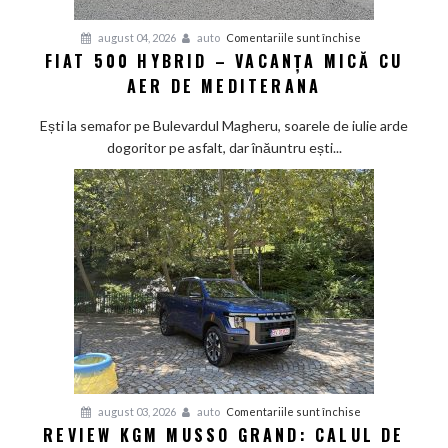
pentru
august 04, 2026
auto
Comentariile sunt închise
FIAT 500 HYBRID – VACANȚA MICĂ CU
Fiat
AER DE MEDITERANA
500
Hybrid
Ești la semafor pe Bulevardul Magheru, soarele de iulie arde
–
dogoritor pe asfalt, dar înăuntru ești...
vacanța
mică
cu
aer
de
Mediterana
pentru
august 03, 2026
auto
Comentariile sunt închise
REVIEW KGM MUSSO GRAND: CALUL DE
Review