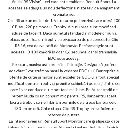
finish ‘RS Vision’ – cel care este emblema Renault Sport. La
acestea se adaugă un nou deflector și niște țevi de eșapament
cromate noi.
Clio RS are un motor de 1,6 litri turbo pe benzină care oferă 200
CP sau 220 pe modelul Trophy. Aici nu prea sunt modificări
aduse de facelift. Dacă sunetul standard al modelelor nu vă
place, puteți lua un Trophy cu evacuarea de pe conceptul Clio
RS 16, cea dezvoltată de Akrapovic. Performanțele sunt
aceleași: 0-100 km/oră în doar 6,6 secunde, dar și transmisia
EDC este aceeași.
Pe scurt, mașina asta promite distracție. Desigur că „șoferii
adevărați” vor strâmba nasul la vederea EDC-ului. Dar reprizele
oferite de cutie și motor sunt excelente. EDC-ul a fost special
modificat pentru Trophy și promite schimbări pe mulți dintre cei
care îl vor conduce nu le pot face mai bine. Pe Autostradă ne
putem lăuda cu un consum mic pentru RS, dar pentru acest
lucru a trebuit să ne înfânăm pornirile de a trece bariera celor
130 km pe oră. Chiar și așa, Clio RS Trophy are suficiente
rezerve de putere.
La interior avem un RenaultSport Monitor care îţi afişează date
telemetrice, scaunele cu profil sport şi volanul îmbrăcat în piele.