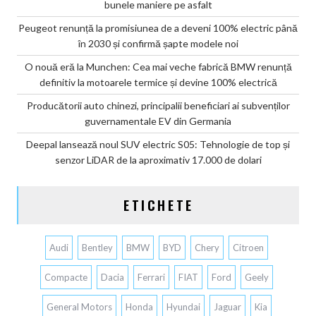
bunele maniere pe asfalt
Peugeot renunță la promisiunea de a deveni 100% electric până
în 2030 și confirmă șapte modele noi
O nouă eră la Munchen: Cea mai veche fabrică BMW renunță
definitiv la motoarele termice și devine 100% electrică
Producătorii auto chinezi, principalii beneficiari ai subvenților
guvernamentale EV din Germania
Deepal lansează noul SUV electric S05: Tehnologie de top și
senzor LiDAR de la aproximativ 17.000 de dolari
ETICHETE
Audi
Bentley
BMW
BYD
Chery
Citroen
Compacte
Dacia
Ferrari
FIAT
Ford
Geely
General Motors
Honda
Hyundai
Jaguar
Kia