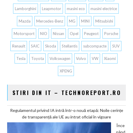
Lamborghini
Leapmotor
masini eco
masini electrice
Mazda
Mercedes-Benz
MG
MINI
Mitsubishi
Motorsport
NIO
Nissan
Opel
Peugeot
Porsche
Renault
SAIC
Skoda
Stellantis
subcompacte
SUV
Tesla
Toyota
Volkswagen
Volvo
VW
Xiaomi
XPENG
STIRI DIN IT – TECHNOREPORT.RO
Regulamentul privind IA intră într-o nouă etapă: Noile cerințe
de transparență ale UE au intrat oficial în vigoare
Înce
pând