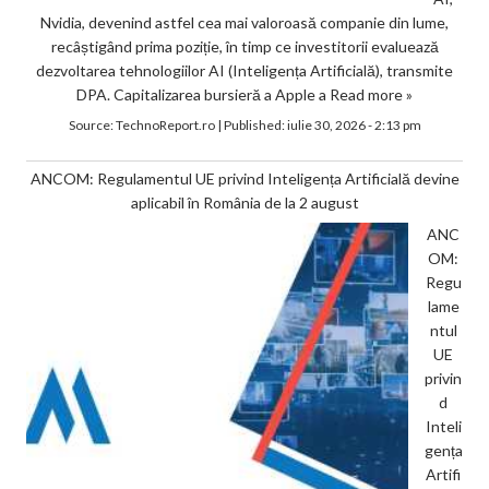
Nvidia, devenind astfel cea mai valoroasă companie din lume,
recâștigând prima poziție, în timp ce investitorii evaluează
dezvoltarea tehnologiilor AI (Inteligența Artificială), transmite
DPA. Capitalizarea bursieră a Apple a
Read more »
Source:
TechnoReport.ro
|
Published:
iulie 30, 2026 - 2:13 pm
ANCOM: Regulamentul UE privind Inteligența Artificială devine
aplicabil în România de la 2 august
ANC
OM:
Regu
lame
ntul
UE
privin
d
Inteli
gența
Artifi