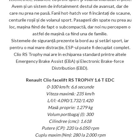
Avem și un sistem de infotainment destul de avansat, dar de
care nu prea ne pasă. Fanii hot-hatch vor fi încântați de scaune,
centurile roșii și de volanul sport. Pasagerii din spate nu prea au
loc, mașina fiind de fapt o subcompactă, dar noi nu percepem o
astfel de mașină ca fiind una de familie.
Sistemele de siguranță prezente la bord au și setări sport, iar
pentru o mai mare distracție, ESP-ul poate fi decuplat complet.
Clio RS Trophy mai are în echiparea standard printre altele
Emergency Brake Assist (EBA) și Electronic Brake-force
Distribution (EBD).
Renault Clio facelift RS TROPHY 1.6 T EDC
0-100 km/h: 6,6 secunde
Viteza maximă: 235 km/h
L/l/î: 4.090/1.732/1.420
Masă proprie: 1.279 kg
Volum portbagaj (l): 300
Cilindree (cmc): 1.618
Putere (CP): 220 la 6.050 rpm
Cuplu maxim (Nm): 280 la 2.000 rpm