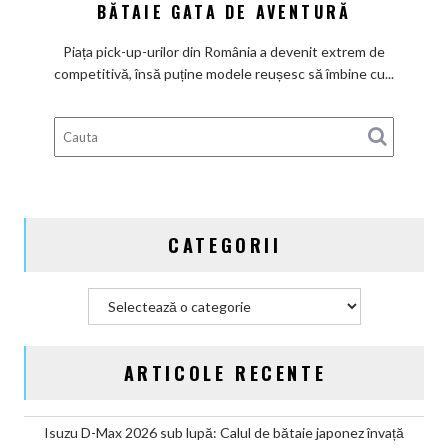
BĂTAIE GATA DE AVENTURĂ
KGM
Musso
Piața pick-up-urilor din România a devenit extrem de
Grand:
competitivă, însă puține modele reușesc să îmbine cu...
Calul
de
bătaie
gata
de
aventură
CATEGORII
Categorii
ARTICOLE RECENTE
Isuzu D-Max 2026 sub lupă: Calul de bătaie japonez învață