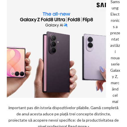
Sams
ung
Elect
ronic
s a
preze
ntat
astăz
i
noua
serie
Galax
y Z,
marc
ând
cel
mai
important pas din istoria dispozitivelor pliabile. Gamă completă
de anul acesta aduce pe piață trei concepte distincte,
proiectate să acopere nevoi specifice: de la productivitatea de
nivel profesional
Read more »