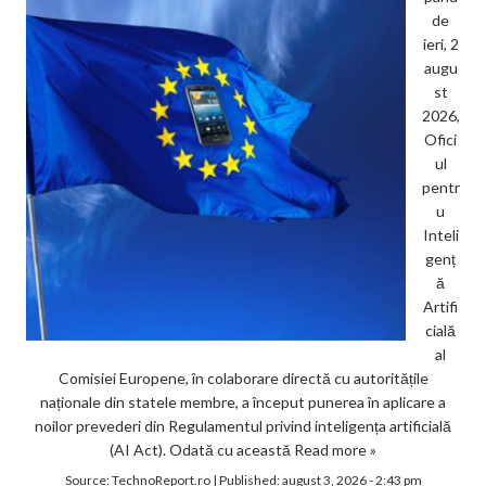
de
ieri, 2
augu
st
2026,
Ofici
ul
pentr
u
Inteli
genț
ă
Artifi
cială
al
Comisiei Europene, în colaborare directă cu autoritățile
naționale din statele membre, a început punerea în aplicare a
noilor prevederi din Regulamentul privind inteligența artificială
(AI Act). Odată cu această
Read more »
Source:
TechnoReport.ro
|
Published:
august 3, 2026 - 2:43 pm