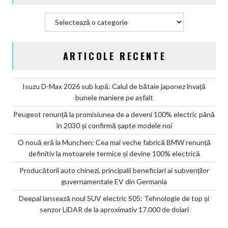
Categorii
ARTICOLE RECENTE
Isuzu D-Max 2026 sub lupă: Calul de bătaie japonez învață
bunele maniere pe asfalt
Peugeot renunță la promisiunea de a deveni 100% electric până
în 2030 și confirmă șapte modele noi
O nouă eră la Munchen: Cea mai veche fabrică BMW renunță
definitiv la motoarele termice și devine 100% electrică
Producătorii auto chinezi, principalii beneficiari ai subvenților
guvernamentale EV din Germania
Deepal lansează noul SUV electric S05: Tehnologie de top și
senzor LiDAR de la aproximativ 17.000 de dolari