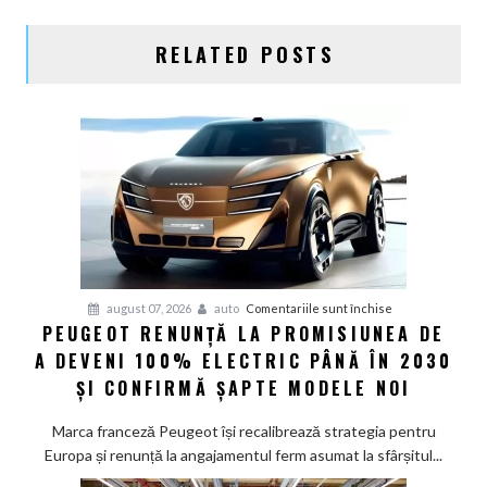
RELATED POSTS
pentru
august 07, 2026
auto
Comentariile sunt închise
PEUGEOT RENUNȚĂ LA PROMISIUNEA DE
Peugeot
A DEVENI 100% ELECTRIC PÂNĂ ÎN 2030
renunță
la
ȘI CONFIRMĂ ȘAPTE MODELE NOI
promisiunea
de
Marca franceză Peugeot își recalibrează strategia pentru
a
Europa și renunță la angajamentul ferm asumat la sfârșitul...
deveni