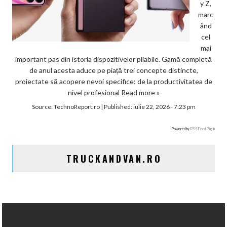
y Z,
marc
ând
cel
mai
important pas din istoria dispozitivelor pliabile. Gamă completă
de anul acesta aduce pe piață trei concepte distincte,
proiectate să acopere nevoi specifice: de la productivitatea de
nivel profesional
Read more »
Source:
TechnoReport.ro
|
Published:
iulie 22, 2026 - 7:23 pm
Powered by
RSS Feed Plugin
TRUCKANDVAN.RO