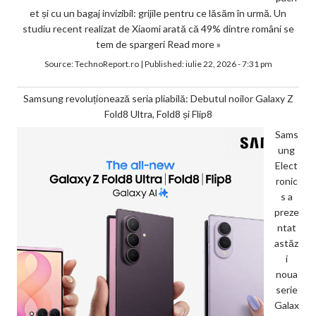
et și cu un bagaj invizibil: grijile pentru ce lăsăm în urmă. Un
studiu recent realizat de Xiaomi arată că 49% dintre români se
tem de spargeri
Read more »
Source:
TechnoReport.ro
|
Published:
iulie 22, 2026 - 7:31 pm
Samsung revoluționează seria pliabilă: Debutul noilor Galaxy Z
Fold8 Ultra, Fold8 și Flip8
Sams
ung
Elect
ronic
s a
preze
ntat
astăz
i
noua
serie
Galax