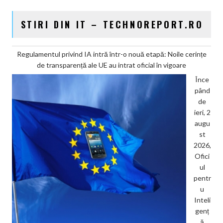
STIRI DIN IT – TECHNOREPORT.RO
Regulamentul privind IA intră într-o nouă etapă: Noile cerințe
de transparență ale UE au intrat oficial în vigoare
Înce
pând
de
ieri, 2
augu
st
2026,
Ofici
ul
pentr
u
Inteli
genț
ă