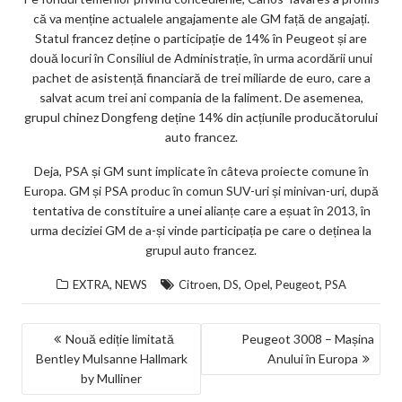
că va menține actualele angajamente ale GM față de angajați.
Statul francez deține o participație de 14% în Peugeot și are
două locuri în Consiliul de Administrație, în urma acordării unui
pachet de asistență financiară de trei miliarde de euro, care a
salvat acum trei ani compania de la faliment. De asemenea,
grupul chinez Dongfeng deține 14% din acțiunile producătorului
auto francez.
Deja, PSA și GM sunt implicate în câteva proiecte comune în
Europa. GM și PSA produc în comun SUV-uri și minivan-uri, după
tentativa de constituire a unei alianțe care a eșuat în 2013, în
urma deciziei GM de a-și vinde participația pe care o deținea la
grupul auto francez.
,
,
,
,
,
EXTRA
NEWS
Citroen
DS
Opel
Peugeot
PSA
NAVIGARE
Nouă ediție limitată
Peugeot 3008 – Mașina
Bentley Mulsanne Hallmark
Anului în Europa
ÎN
by Mulliner
ARTICOLE