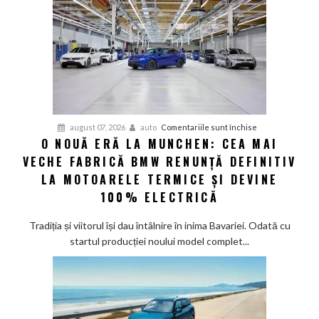
100%
electric
până
în
2030
și
confirmă
șapte
pentru
august 07, 2026
auto
Comentariile sunt închise
modele
O NOUĂ ERĂ LA MUNCHEN: CEA MAI
O
noi
VECHE FABRICĂ BMW RENUNȚĂ DEFINITIV
nouă
eră
LA MOTOARELE TERMICE ȘI DEVINE
la
100% ELECTRICĂ
Munchen:
Cea
Tradiția și viitorul își dau întâlnire în inima Bavariei. Odată cu
mai
startul producției noului model complet...
veche
fabrică
BMW
renunță
definitiv