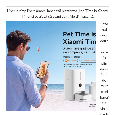
Liber la timp liber: Xiaomi lansează platforma „Me Time is Xiaomi
Time” și te ajută să scapi de grijile din vacanță
Sezo
nul
conc
ediilo
r
este
în
plin
dans,
însă
de
mult
e ori
bagaj
ele
vin la
pach