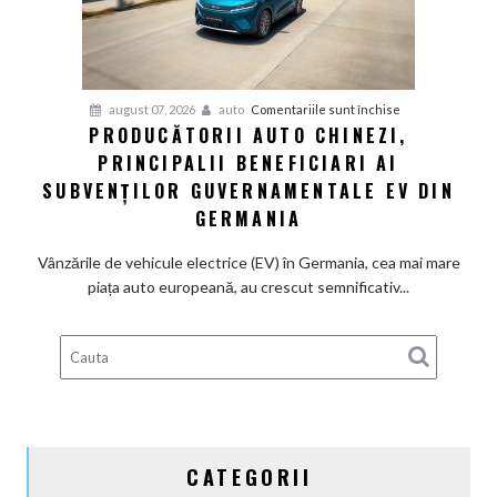
la
motoarele
termice
și
pentru
august 07, 2026
auto
Comentariile sunt închise
devine
PRODUCĂTORII AUTO CHINEZI,
Producătorii
100%
PRINCIPALII BENEFICIARI AI
auto
electrică
chinezi,
SUBVENȚILOR GUVERNAMENTALE EV DIN
principalii
GERMANIA
beneficiari
ai
Vânzările de vehicule electrice (EV) în Germania, cea mai mare
subvenților
piața auto europeană, au crescut semnificativ...
guvernamentale
EV
din
Germania
CATEGORII