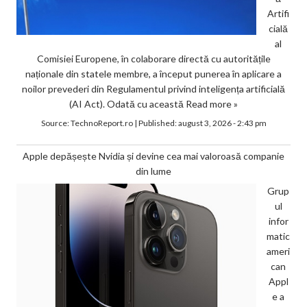
Artifi
cială
al
Comisiei Europene, în colaborare directă cu autoritățile
naționale din statele membre, a început punerea în aplicare a
noilor prevederi din Regulamentul privind inteligența artificială
(AI Act). Odată cu această
Read more »
Source:
TechnoReport.ro
|
Published:
august 3, 2026 - 2:43 pm
Apple depășește Nvidia și devine cea mai valoroasă companie
din lume
Grup
ul
infor
matic
ameri
can
Appl
e a