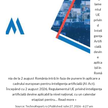
lame
ntul
UE
privin
d
Inteli
gența
Artifi
cială
devin
e
aplica
bil în
Româ
nia de la 2 august România intră în faza de punere în aplicare a
cadrului european pentru inteligența artificială (AI Act).
Începând cu 2 august 2026, Regulamentul UE privind inteligența
artificială devine aplicabil la nivel național, cu un calendar
etapizat pentru…
Read more »
Source:
TechnoReport.ro
|
Published:
iulie 27, 2026 - 6:27 am