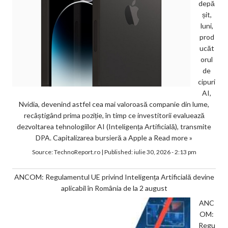
depă
șit,
luni,
prod
ucăt
orul
de
cipuri
AI,
Nvidia, devenind astfel cea mai valoroasă companie din lume,
recâștigând prima poziție, în timp ce investitorii evaluează
dezvoltarea tehnologiilor AI (Inteligența Artificială), transmite
DPA. Capitalizarea bursieră a Apple a
Read more »
Source:
TechnoReport.ro
|
Published:
iulie 30, 2026 - 2:13 pm
ANCOM: Regulamentul UE privind Inteligența Artificială devine
aplicabil în România de la 2 august
ANC
OM:
Regu