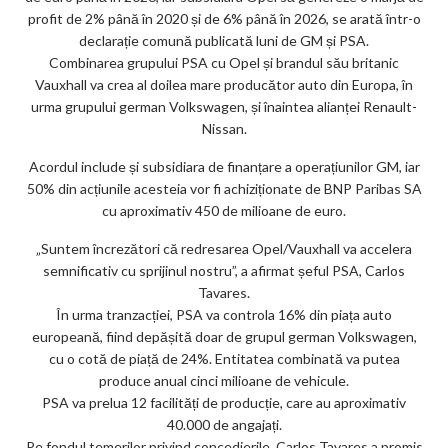
ks
profit de 2% până în 2020 și de 6% până în 2026, se arată într-o
declarație comună publicată luni de GM și PSA.
Combinarea grupului PSA cu Opel și brandul său britanic
Vauxhall va crea al doilea mare producător auto din Europa, în
urma grupului german Volkswagen, și înaintea alianței Renault-
Nissan.
Acordul include și subsidiara de finanțare a operațiunilor GM, iar
50% din acțiunile acesteia vor fi achiziționate de BNP Paribas SA
cu aproximativ 450 de milioane de euro.
„Suntem încrezători că redresarea Opel/Vauxhall va accelera
semnificativ cu sprijinul nostru”, a afirmat șeful PSA, Carlos
Tavares.
În urma tranzacției, PSA va controla 16% din piața auto
europeană, fiind depășită doar de grupul german Volkswagen,
cu o cotă de piață de 24%. Entitatea combinată va putea
produce anual cinci milioane de vehicule.
PSA va prelua 12 facilități de producție, care au aproximativ
40.000 de angajați.
Pe fondul temerilor privind concedierile, Carlos Tavares a promis