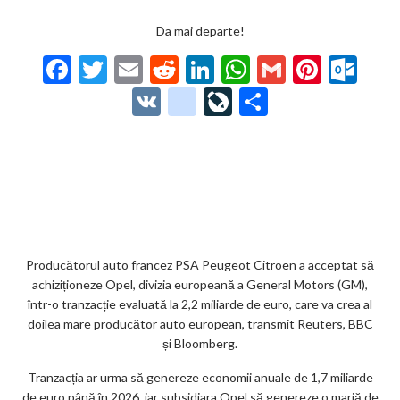
Da mai departe!
F
T
E
R
Li
W
G
Pi
O
ac
w
m
e
n
h
m
nt
ut
V
g
Li
P
e
itt
ai
d
ke
at
ai
er
lo
K
o
ve
ar
b
er
l
di
dI
s
l
es
o
o
Jo
ta
o
t
n
A
t
k.
gl
ur
je
o
p
co
e_
n
az
k
p
m
b
al
ă
o
Producătorul auto francez PSA Peugeot Citroen a acceptat să
achiziționeze Opel, divizia europeană a General Motors (GM),
o
într-o tranzacție evaluată la 2,2 miliarde de euro, care va crea al
k
doilea mare producător auto european, transmit Reuters, BBC
și Bloomberg.
m
Tranzacția ar urma să genereze economii anuale de 1,7 miliarde
ar
de euro până în 2026, iar subsidiara Opel să genereze o marjă de