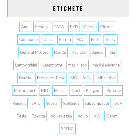
ETICHETE
Audi
Bentley
BMW
BYD
Chery
Citroen
Compacte
Dacia
Ferrari
FIAT
Ford
Geely
General Motors
Honda
Hyundai
Jaguar
Kia
Lamborghini
Leapmotor
masini eco
masini electrice
Mazda
Mercedes-Benz
MG
MINI
Mitsubishi
Motorsport
NIO
Nissan
Opel
Peugeot
Porsche
Renault
SAIC
Skoda
Stellantis
subcompacte
SUV
Tesla
Toyota
Volkswagen
Volvo
VW
Xiaomi
XPENG