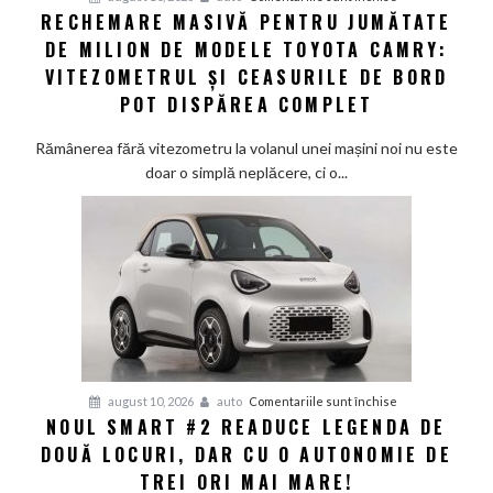
la
RECHEMARE MASIVĂ PENTRU JUMĂTATE
Rechemare
o
DE MILION DE MODELE TOYOTA CAMRY:
masivă
criză
pentru
VITEZOMETRUL ȘI CEASURILE DE BORD
energetică
jumătate
POT DISPĂREA COMPLET
de
milion
Rămânerea fără vitezometru la volanul unei mașini noi nu este
de
doar o simplă neplăcere, ci o...
modele
Toyota
Camry:
Vitezometrul
și
ceasurile
de
bord
pot
pentru
august 10, 2026
auto
Comentariile sunt închise
dispărea
NOUL SMART #2 READUCE LEGENDA DE
Noul
complet
DOUĂ LOCURI, DAR CU O AUTONOMIE DE
Smart
#2
TREI ORI MAI MARE!