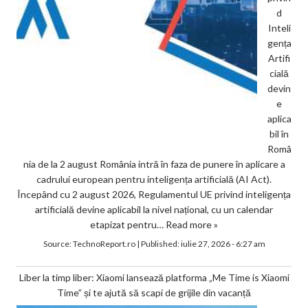
d
Inteli
gența
Artifi
cială
devin
e
aplica
bil în
Româ
nia de la 2 august România intră în faza de punere în aplicare a
cadrului european pentru inteligența artificială (AI Act).
Începând cu 2 august 2026, Regulamentul UE privind inteligența
artificială devine aplicabil la nivel național, cu un calendar
etapizat pentru…
Read more »
Source:
TechnoReport.ro
|
Published:
iulie 27, 2026 - 6:27 am
Liber la timp liber: Xiaomi lansează platforma „Me Time is Xiaomi
Time” și te ajută să scapi de grijile din vacanță