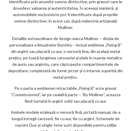
identificate prin anumite semne distinctive, prin gravuri care le
dovedesc valoarea și autenticitatea. În aceeași manieră, și
automobilele exclusiviste pot fi identificate după propriile
semne distinctive; în acest caz, după măiestria artizanală
Mulliner.
Detaliile extraordinare de design marca Mulliner – divizia de
personalizare a limuzinelor Bentley – includ emblema „Flying B”
din argint sau placată cu aur, o nervură fina, din același metal
prețios, pe toată lungimea caroseriei și piele în nuanțe metalice
de auriu sau argintiu, care căptușește compartimentele de
depozitare, completată de furnir pictat și o intarsie superbă din
metal prețios.
Pe o parte a emblemei retractabile „Flying B” este gravat
”Commissioned”, iar pe cealaltă parte – ”By Mulliner”, aceasta
fiind turnată în argint solid sau placată cu aur.
Ambele modele etalează o nervură fină, pictată manual, de-a
lungul întregii caroserii, fie cu aur, fie cu argint. Schemele de
vopsire Duo și single-tone sunt disponibile pentru ediția