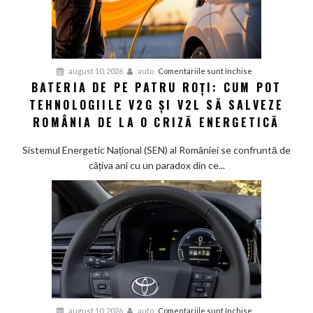
pentru
august 10, 2026
auto
Comentariile sunt închise
BATERIA DE PE PATRU ROȚI: CUM POT
Bateria
TEHNOLOGIILE V2G ȘI V2L SĂ SALVEZE
de
pe
ROMÂNIA DE LA O CRIZĂ ENERGETICĂ
patru
roți:
Sistemul Energetic Național (SEN) al României se confruntă de
Cum
câțiva ani cu un paradox din ce...
pot
tehnologiile
V2G
și
V2L
să
salveze
România
de
pentru
august 10, 2026
auto
Comentariile sunt închise