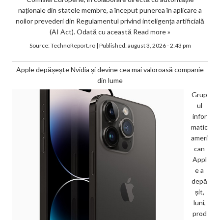
naționale din statele membre, a început punerea în aplicare a
noilor prevederi din Regulamentul privind inteligența artificială
(AI Act). Odată cu această
Read more »
Source:
TechnoReport.ro
|
Published:
august 3, 2026 - 2:43 pm
Apple depășește Nvidia și devine cea mai valoroasă companie
din lume
Grup
ul
infor
matic
ameri
can
Appl
e a
depă
șit,
luni,
prod