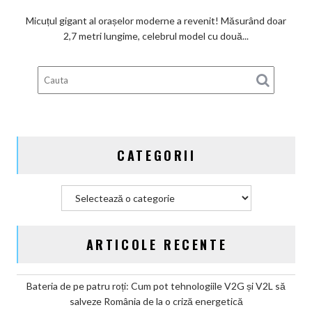
readuce
legenda
Micuțul gigant al orașelor moderne a revenit! Măsurând doar
de
2,7 metri lungime, celebrul model cu două...
două
locuri,
dar
cu
o
autonomie
de
CATEGORII
trei
ori
mai
Categorii
mare!
ARTICOLE RECENTE
Bateria de pe patru roți: Cum pot tehnologiile V2G și V2L să
salveze România de la o criză energetică