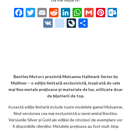
F
T
E
R
Li
W
G
Pi
O
ac
w
m
e
n
h
m
nt
ut
V
g
Li
P
e
itt
ai
d
ke
at
ai
er
lo
K
o
ve
ar
b
er
l
di
dI
s
l
es
o
o
Jo
ta
o
t
n
A
t
k.
gl
ur
je
o
p
co
e_
n
az
k
p
m
b
al
ă
o
Bentley Motors prezintă Mulsanne Hallmark Series by
Mulliner – o ediție limitată exclusivistă, inspirată de cele
o
mai fine metale prețioase și materiale de lux, utilizate doar
k
de bijutierii de top.
m
Această ediție limitată include toate modelele gamei Mulsanne,
fiind versiunea cea mai exclusivistă a navei amiral Bentley.
ar
Versiunile Silver și Gold ale ediției de cincizeci de exemplare vor
ks
fi disponibile clienților. Metalele prețioase au fost mult timp