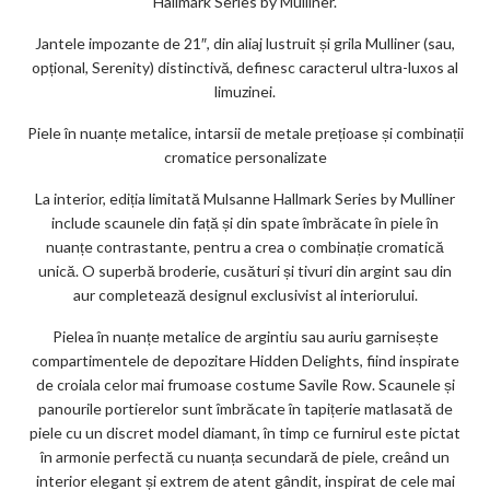
Hallmark Series by Mulliner.
Jantele impozante de 21″, din aliaj lustruit și grila Mulliner (sau,
opțional, Serenity) distinctivă, definesc caracterul ultra-luxos al
limuzinei.
Piele în nuanțe metalice, intarsii de metale prețioase și combinații
cromatice personalizate
La interior, ediția limitată Mulsanne Hallmark Series by Mulliner
include scaunele din față și din spate îmbrăcate în piele în
nuanțe contrastante, pentru a crea o combinație cromatică
unică. O superbă broderie, cusături și tivuri din argint sau din
aur completează designul exclusivist al interiorului.
Pielea în nuanțe metalice de argintiu sau auriu garnisește
compartimentele de depozitare Hidden Delights, fiind inspirate
de croiala celor mai frumoase costume Savile Row. Scaunele și
panourile portierelor sunt îmbrăcate în tapițerie matlasată de
piele cu un discret model diamant, în timp ce furnirul este pictat
în armonie perfectă cu nuanța secundară de piele, creând un
interior elegant și extrem de atent gândit, inspirat de cele mai