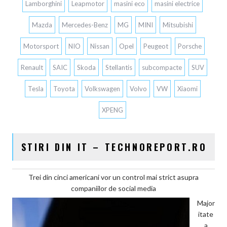
Lamborghini
Leapmotor
masini eco
masini electrice
Mazda
Mercedes-Benz
MG
MINI
Mitsubishi
Motorsport
NIO
Nissan
Opel
Peugeot
Porsche
Renault
SAIC
Skoda
Stellantis
subcompacte
SUV
Tesla
Toyota
Volkswagen
Volvo
VW
Xiaomi
XPENG
STIRI DIN IT – TECHNOREPORT.RO
Trei din cinci americani vor un control mai strict asupra
companiilor de social media
Major
itate
a