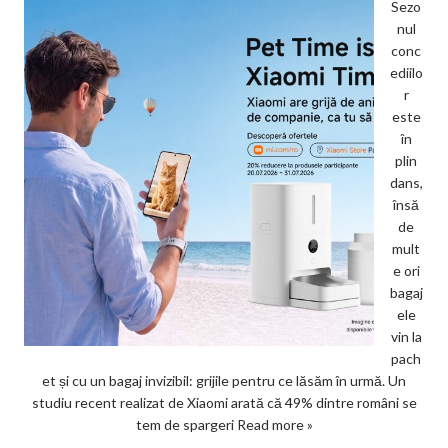
Sezo
nul
conc
ediilo
r
este
în
plin
dans,
însă
de
mult
e ori
bagaj
ele
vin la
pach
et și cu un bagaj invizibil: grijile pentru ce lăsăm în urmă. Un
studiu recent realizat de Xiaomi arată că 49% dintre români se
tem de spargeri
Read more »