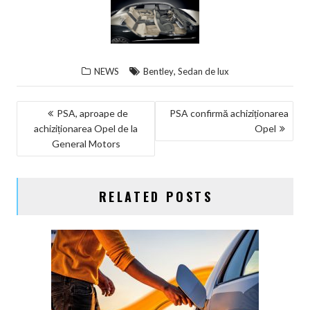
,
NEWS
Bentley
Sedan de lux
NAVIGARE
PSA, aproape de
PSA confirmă achiziționarea
achiziționarea Opel de la
Opel
ÎN
General Motors
ARTICOLE
RELATED POSTS