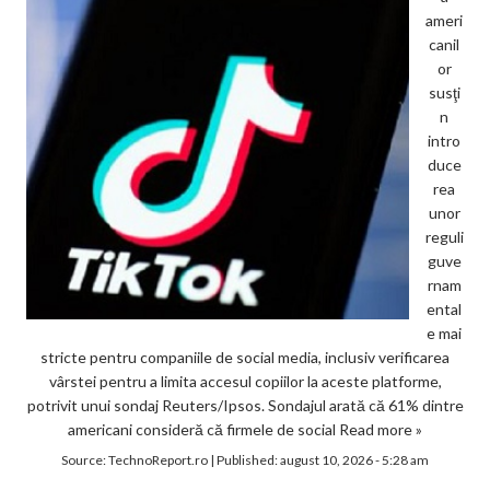
ameri
canil
or
susţi
n
intro
duce
rea
unor
reguli
guve
rnam
ental
e mai
stricte pentru companiile de social media, inclusiv verificarea
vârstei pentru a limita accesul copiilor la aceste platforme,
potrivit unui sondaj Reuters/Ipsos. Sondajul arată că 61% dintre
americani consideră că firmele de social
Read more »
Source:
TechnoReport.ro
|
Published:
august 10, 2026 - 5:28 am