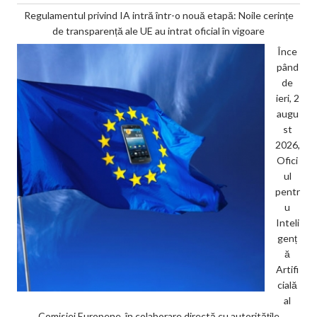
Regulamentul privind IA intră într-o nouă etapă: Noile cerințe
de transparență ale UE au intrat oficial în vigoare
Înce
pând
de
ieri, 2
augu
st
2026,
Ofici
ul
pentr
u
Inteli
genț
ă
Artifi
cială
al
Comisiei Europene, în colaborare directă cu autoritățile