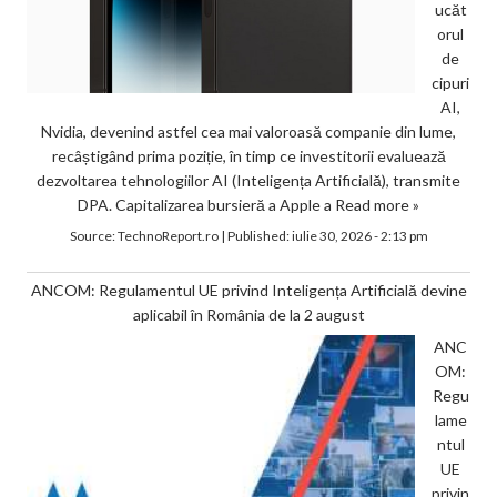
ucăt
orul
de
cipuri
AI,
Nvidia, devenind astfel cea mai valoroasă companie din lume,
recâștigând prima poziție, în timp ce investitorii evaluează
dezvoltarea tehnologiilor AI (Inteligența Artificială), transmite
DPA. Capitalizarea bursieră a Apple a
Read more »
Source:
TechnoReport.ro
|
Published:
iulie 30, 2026 - 2:13 pm
ANCOM: Regulamentul UE privind Inteligența Artificială devine
aplicabil în România de la 2 august
ANC
OM:
Regu
lame
ntul
UE
privin