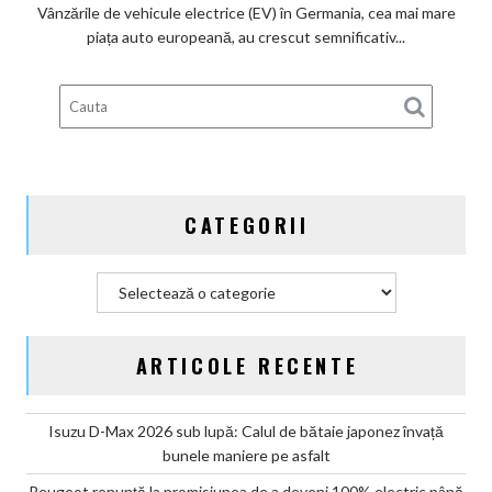
ai
Vânzările de vehicule electrice (EV) în Germania, cea mai mare
subvenților
piața auto europeană, au crescut semnificativ...
guvernamentale
EV
din
Germania
CATEGORII
Categorii
ARTICOLE RECENTE
Isuzu D-Max 2026 sub lupă: Calul de bătaie japonez învață
bunele maniere pe asfalt
Peugeot renunță la promisiunea de a deveni 100% electric până