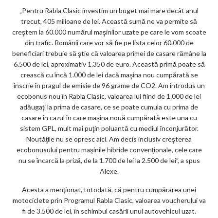
„Pentru Rabla Clasic investim un buget mai mare decât anul
trecut, 405 milioane de lei. Această sumă ne va permite să
creştem la 60.000 numărul maşinilor uzate pe care le vom scoate
din trafic. Românii care vor să fie pe lista celor 60.000 de
beneficiari trebuie să ştie că valoarea primei de casare rămâne la
6.500 de lei, aproximativ 1.350 de euro. Această primă poate să
crească cu încă 1.000 de lei dacă maşina nou cumpărată se
înscrie în pragul de emisie de 96 grame de CO2. Am introdus un
ecobonus nou în Rabla Clasic, valoarea lui fiind de 1.000 de lei
adăugaţi la prima de casare, ce se poate cumula cu prima de
casare în cazul în care maşina nouă cumpărată este una cu
sistem GPL, mult mai puţin poluantă cu mediul înconjurător.
Noutăţile nu se opresc aici. Am decis inclusiv creşterea
ecobonusului pentru maşinile hibride convenţionale, cele care
nu se încarcă la priză, de la 1.700 de lei la 2.500 de lei”, a spus
Alexe.
Acesta a menţionat, totodată, că pentru cumpărarea unei
motociclete prin Programul Rabla Clasic, valoarea voucherului va
fi de 3.500 de lei, în schimbul casării unui autovehicul uzat.