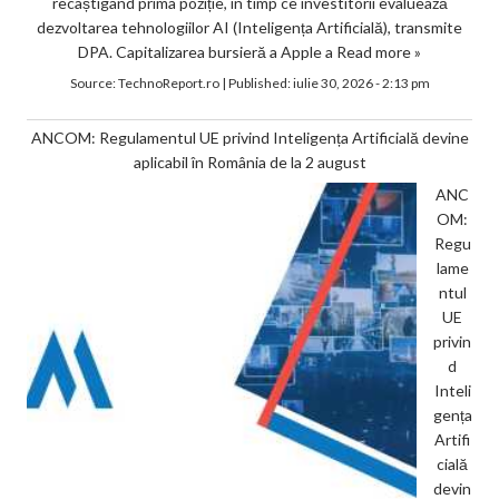
recâștigând prima poziție, în timp ce investitorii evaluează
dezvoltarea tehnologiilor AI (Inteligența Artificială), transmite
DPA. Capitalizarea bursieră a Apple a
Read more »
Source:
TechnoReport.ro
|
Published:
iulie 30, 2026 - 2:13 pm
ANCOM: Regulamentul UE privind Inteligența Artificială devine
aplicabil în România de la 2 august
ANC
OM:
Regu
lame
ntul
UE
privin
d
Inteli
gența
Artifi
cială
devin