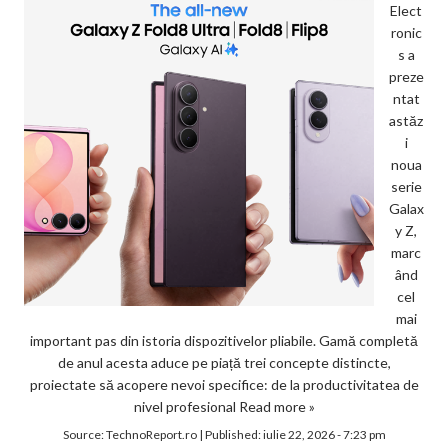
Elect
ronic
s a
preze
ntat
astăz
i
noua
serie
Galax
y Z,
marc
ând
cel
mai
important pas din istoria dispozitivelor pliabile. Gamă completă
de anul acesta aduce pe piață trei concepte distincte,
proiectate să acopere nevoi specifice: de la productivitatea de
nivel profesional
Read more »
Source:
TechnoReport.ro
|
Published:
iulie 22, 2026 - 7:23 pm