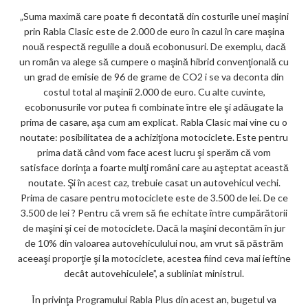
„Suma maximă care poate fi decontată din costurile unei maşini
prin Rabla Clasic este de 2.000 de euro în cazul în care maşina
nouă respectă regulile a două ecobonusuri. De exemplu, dacă
un român va alege să cumpere o maşină hibrid convenţională cu
un grad de emisie de 96 de grame de CO2 i se va deconta din
costul total al maşinii 2.000 de euro. Cu alte cuvinte,
ecobonusurile vor putea fi combinate între ele şi adăugate la
prima de casare, aşa cum am explicat. Rabla Clasic mai vine cu o
noutate: posibilitatea de a achiziţiona motociclete. Este pentru
prima dată când vom face acest lucru şi sperăm că vom
satisface dorinţa a foarte mulţi români care au aşteptat această
noutate. Şi în acest caz, trebuie casat un autovehicul vechi.
Prima de casare pentru motociclete este de 3.500 de lei. De ce
3.500 de lei ? Pentru că vrem să fie echitate între cumpărătorii
de maşini şi cei de motociclete. Dacă la maşini decontăm în jur
de 10% din valoarea autovehiculului nou, am vrut să păstrăm
aceeaşi proporţie şi la motociclete, acestea fiind ceva mai ieftine
decât autovehiculele”, a subliniat ministrul.
În privinţa Programului Rabla Plus din acest an, bugetul va