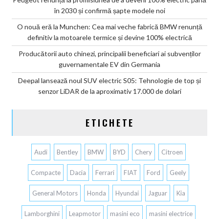
în 2030 și confirmă șapte modele noi
O nouă eră la Munchen: Cea mai veche fabrică BMW renunță
definitiv la motoarele termice și devine 100% electrică
Producătorii auto chinezi, principalii beneficiari ai subvenților
guvernamentale EV din Germania
Deepal lansează noul SUV electric S05: Tehnologie de top și
senzor LiDAR de la aproximativ 17.000 de dolari
ETICHETE
Audi
Bentley
BMW
BYD
Chery
Citroen
Compacte
Dacia
Ferrari
FIAT
Ford
Geely
General Motors
Honda
Hyundai
Jaguar
Kia
Lamborghini
Leapmotor
masini eco
masini electrice