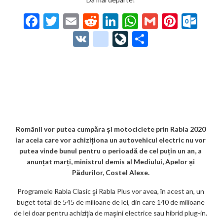
F
T
E
R
Li
W
G
Pi
O
ac
w
m
e
n
h
m
nt
ut
V
g
Li
P
e
itt
ai
d
ke
at
ai
er
lo
K
o
ve
ar
b
er
l
di
dI
s
l
es
o
o
Jo
ta
o
t
n
A
t
k.
gl
ur
je
o
p
co
e_
n
az
k
p
m
b
al
ă
o
Românii vor putea cumpăra și motociclete prin Rabla 2020
iar aceia care vor achiziționa un autovehicul electric nu vor
o
putea vinde bunul pentru o perioadă de cel puțin un an, a
k
anunțat marți, ministrul demis al Mediului, Apelor și
Pădurilor, Costel Alexe.
m
Programele Rabla Clasic şi Rabla Plus vor avea, în acest an, un
ar
buget total de 545 de milioane de lei, din care 140 de milioane
ks
de lei doar pentru achiziţia de maşini electrice sau hibrid plug-in.