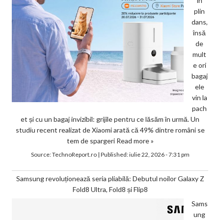
în
plin
dans,
însă
de
mult
e ori
bagaj
ele
vin la
pach
et și cu un bagaj invizibil: grijile pentru ce lăsăm în urmă. Un
studiu recent realizat de Xiaomi arată că 49% dintre români se
tem de spargeri
Read more »
Source:
TechnoReport.ro
|
Published:
iulie 22, 2026 - 7:31 pm
Samsung revoluționează seria pliabilă: Debutul noilor Galaxy Z
Fold8 Ultra, Fold8 și Flip8
Sams
ung