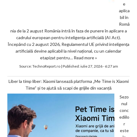
e
aplica
bil în
Româ
nia de la 2 august România intră în faza de punere în aplicare a
cadrului european pentru inteligența artificială (AI Act).
Începând cu 2 august 2026, Regulamentul UE privind inteligența
artificială devine aplicabil la nivel național, cu un calendar
etapizat pentru…
Read more »
Source:
TechnoReport.ro
|
Published:
iulie 27, 2026 - 6:27 am
Liber la timp liber: Xiaomi lansează platforma „Me Time is Xiaomi
Time” și te ajută să scapi de grijile din vacanță
Sezo
nul
conc
ediilo
r
este