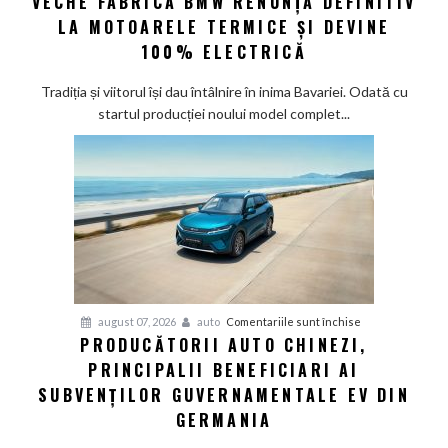
VECHE FABRICĂ BMW RENUNȚĂ DEFINITIV
eră
LA MOTOARELE TERMICE ȘI DEVINE
la
100% ELECTRICĂ
Munchen:
Cea
Tradiția și viitorul își dau întâlnire în inima Bavariei. Odată cu
mai
startul producției noului model complet...
veche
fabrică
BMW
renunță
definitiv
la
motoarele
termice
și
pentru
august 07, 2026
auto
Comentariile sunt închise
devine
PRODUCĂTORII AUTO CHINEZI,
Producătorii
100%
PRINCIPALII BENEFICIARI AI
auto
electrică
chinezi,
SUBVENȚILOR GUVERNAMENTALE EV DIN
principalii
GERMANIA
beneficiari