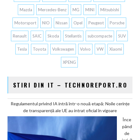
Mazda
Mercedes-Benz
MG
MINI
Mitsubishi
Motorsport
NIO
Nissan
Opel
Peugeot
Porsche
Renault
SAIC
Skoda
Stellantis
subcompacte
SUV
Tesla
Toyota
Volkswagen
Volvo
VW
Xiaomi
XPENG
STIRI DIN IT – TECHNOREPORT.RO
Regulamentul privind IA intră într-o nouă etapă: Noile cerințe
de transparență ale UE au intrat oficial în vigoare
Înce
pând
de