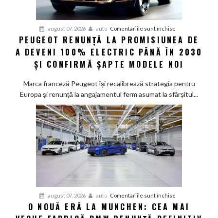
pentru
august 07, 2026
auto
Comentariile sunt închise
PEUGEOT RENUNȚĂ LA PROMISIUNEA DE
Peugeot
A DEVENI 100% ELECTRIC PÂNĂ ÎN 2030
renunță
la
ȘI CONFIRMĂ ȘAPTE MODELE NOI
promisiunea
de
Marca franceză Peugeot își recalibrează strategia pentru
a
Europa și renunță la angajamentul ferm asumat la sfârșitul...
deveni
100%
electric
până
în
2030
și
confirmă
șapte
pentru
august 07, 2026
auto
Comentariile sunt închise
modele
O NOUĂ ERĂ LA MUNCHEN: CEA MAI
O
noi
nouă