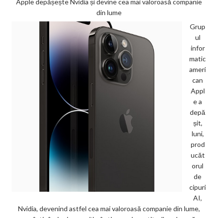
Apple depășește Nvidia și devine cea mai valoroasă companie
din lume
Grup
ul
infor
matic
ameri
can
Appl
e a
depă
șit,
luni,
prod
ucăt
orul
de
cipuri
AI,
Nvidia, devenind astfel cea mai valoroasă companie din lume,