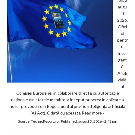
ieri, 2
augu
st
2026,
Ofici
ul
pentr
u
Inteli
genț
ă
Artifi
cială
al
Comisiei Europene, în colaborare directă cu autoritățile
naționale din statele membre, a început punerea în aplicare a
noilor prevederi din Regulamentul privind inteligența artificială
(AI Act). Odată cu această
Read more »
Source:
TechnoReport.ro
|
Published:
august 3, 2026 - 2:43 pm