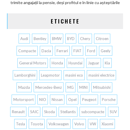
trimite angajații la pensie, deși profitul e în linie cu așteptările
ETICHETE
Audi
Bentley
BMW
BYD
Chery
Citroen
Compacte
Dacia
Ferrari
FIAT
Ford
Geely
General Motors
Honda
Hyundai
Jaguar
Kia
Lamborghini
Leapmotor
masini eco
masini electrice
Mazda
Mercedes-Benz
MG
MINI
Mitsubishi
Motorsport
NIO
Nissan
Opel
Peugeot
Porsche
Renault
SAIC
Skoda
Stellantis
subcompacte
SUV
Tesla
Toyota
Volkswagen
Volvo
VW
Xiaomi