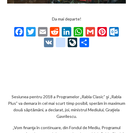
Da mai departe!
F
T
E
R
Li
W
G
Pi
O
ac
w
m
e
n
h
m
nt
ut
V
g
Li
P
e
itt
ai
d
ke
at
ai
er
lo
K
o
ve
ar
b
er
l
di
dI
s
l
es
o
o
Jo
ta
o
t
n
A
t
k.
gl
ur
je
o
p
co
e_
n
az
k
p
m
b
al
ă
o
Sesiunea pentru 2018 a Programelor „Rabla Clasic” şi „Rabla
Plus” va demara în cel mai scurt timp posibil, sperăm în maximum
o
două săptămâni, a declarat, joi, ministrul Mediului, Graţiela
k
Gavrilescu.
m
„Vom finanţa în continuare, din Fondul de Mediu, Programul