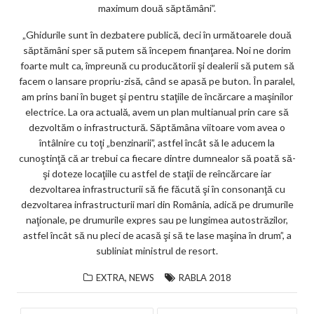
maximum două săptămâni”.
„Ghidurile sunt în dezbatere publică, deci în următoarele două
săptămâni sper să putem să începem finanţarea. Noi ne dorim
foarte mult ca, împreună cu producătorii şi dealerii să putem să
facem o lansare propriu-zisă, când se apasă pe buton. În paralel,
am prins bani în buget şi pentru staţiile de încărcare a maşinilor
electrice. La ora actuală, avem un plan multianual prin care să
dezvoltăm o infrastructură. Săptămâna viitoare vom avea o
întâlnire cu toţi „benzinarii”, astfel încât să le aducem la
cunoştinţă că ar trebui ca fiecare dintre dumnealor să poată să-
şi doteze locaţiile cu astfel de staţii de reîncărcare iar
dezvoltarea infrastructurii să fie făcută şi în consonanţă cu
dezvoltarea infrastructurii mari din România, adică pe drumurile
naţionale, pe drumurile expres sau pe lungimea autostrăzilor,
astfel încât să nu pleci de acasă şi să te lase maşina în drum”, a
subliniat ministrul de resort.
,
EXTRA
NEWS
RABLA 2018