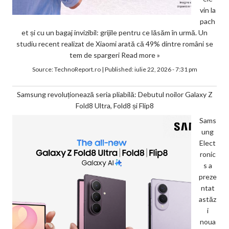
vin la
pach
et și cu un bagaj invizibil: grijile pentru ce lăsăm în urmă. Un
studiu recent realizat de Xiaomi arată că 49% dintre români se
tem de spargeri
Read more »
Source:
TechnoReport.ro
|
Published:
iulie 22, 2026 - 7:31 pm
Samsung revoluționează seria pliabilă: Debutul noilor Galaxy Z
Fold8 Ultra, Fold8 și Flip8
Sams
ung
Elect
ronic
s a
preze
ntat
astăz
i
noua