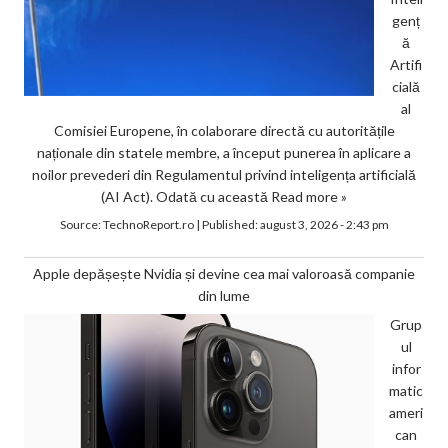
genț
ă
Artifi
cială
al
Comisiei Europene, în colaborare directă cu autoritățile
naționale din statele membre, a început punerea în aplicare a
noilor prevederi din Regulamentul privind inteligența artificială
(AI Act). Odată cu această
Read more »
Source:
TechnoReport.ro
|
Published:
august 3, 2026 - 2:43 pm
Apple depășește Nvidia și devine cea mai valoroasă companie
din lume
Grup
ul
infor
matic
ameri
can