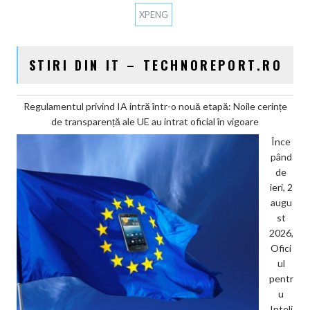
XPENG
STIRI DIN IT – TECHNOREPORT.RO
Regulamentul privind IA intră într-o nouă etapă: Noile cerințe
de transparență ale UE au intrat oficial în vigoare
Înce
pând
de
ieri, 2
augu
st
2026,
Ofici
ul
pentr
u
Inteli