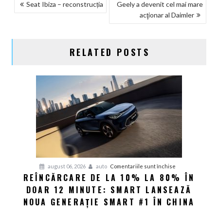
NAVIGARE
Seat Ibiza – reconstrucția
Geely a devenit cel mai mare
acţionar al Daimler
ÎN
ARTICOLE
RELATED POSTS
pentru
august 06, 2026
auto
Comentariile sunt închise
REÎNCĂRCARE DE LA 10% LA 80% ÎN
Reîncărcare
DOAR 12 MINUTE: SMART LANSEAZĂ
de
la
NOUA GENERAȚIE SMART #1 ÎN CHINA
10%