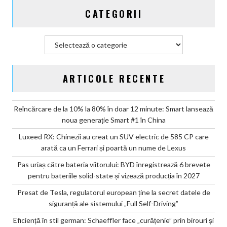
și
CATEGORII
vizează
producția
în
Categorii
2027
ARTICOLE RECENTE
Reîncărcare de la 10% la 80% în doar 12 minute: Smart lansează
noua generație Smart #1 în China
Luxeed RX: Chinezii au creat un SUV electric de 585 CP care
arată ca un Ferrari și poartă un nume de Lexus
Pas uriaș către bateria viitorului: BYD înregistrează 6 brevete
pentru bateriile solid-state și vizează producția în 2027
Presat de Tesla, regulatorul european ține la secret datele de
siguranță ale sistemului „Full Self-Driving”
Eficiență în stil german: Schaeffler face „curățenie” prin birouri și