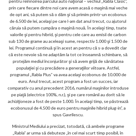
pentru reînnoirea parcului auto naţional – vechiul „Rabla Clasic”,
ar
prin care fiecare dintre noi care avem acasă o maşină mai veche
ks
de opt ani, să putem să o dăm şi să primim printr-un ecobonus
de 6.500 de lei, acelaşi pe care l-am dat anul trecut, cu ajutorul
căruia să putem cumpăra o maşină nouă. În acelaşi timp, toate
valorile şi pentru hibrid, şi pentru cele care au emisii de carbon
sub 130 de grame au aceleaşi sume, respectiv 1.000 şi 1.500 de
lei. Programul continuă şi în acest an pentru că s-a dovedit clar
că este nevoie să ne adaptăm la tot ce înseamnă schimbare, să
protejăm mediul înconjurător şi să avem grijă de sănătatea
populaţiei şi cu precădere a generaţiilor viitoare. Astfel,
programul „Rabla Plus” va avea acelaşi ecobonus de 10.000 de
euro. Anul trecut, acest program a fost un succes, iar
comparativ cu anul precedent 2016, numărul maşinilor introduse
pe piaţă (electrice 100%, n.r.), şi pe care românii au dorit să le
achiziţioneze a fost de peste 1.000. În acelaşi timp, se păstrează
ecobonusul de 4.500 de euro pentru maşinile hibrid plug-in”, a
spus Gavrilescu.
Ministrul Mediului a precizat, totodată, că ambele programe
„Rabla” ar urma să debuteze „în cel mai scurt timp posibil, în