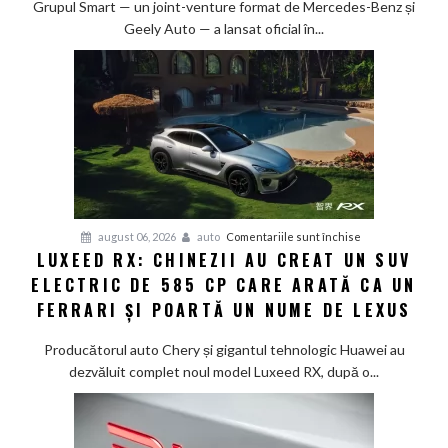
la
Grupul Smart — un joint-venture format de Mercedes-Benz și
80%
Geely Auto — a lansat oficial în...
în
doar
12
minute:
Smart
lansează
noua
generație
Smart
pentru
august 06, 2026
auto
Comentariile sunt închise
#1
LUXEED RX: CHINEZII AU CREAT UN SUV
Luxeed
în
ELECTRIC DE 585 CP CARE ARATĂ CA UN
RX:
China
Chinezii
FERRARI ȘI POARTĂ UN NUME DE LEXUS
au
creat
Producătorul auto Chery și gigantul tehnologic Huawei au
un
dezvăluit complet noul model Luxeed RX, după o...
SUV
electric
de