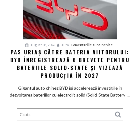
585
CP
care
arată
ca
un
Ferrari
pentru
august 06, 2026
auto
Comentariile sunt închise
PAS URIAȘ CĂTRE BATERIA VIITORULUI:
și
Pas
poartă
BYD ÎNREGISTREAZĂ 6 BREVETE PENTRU
uriaș
un
către
BATERIILE SOLID-STATE ȘI VIZEAZĂ
nume
bateria
PRODUCȚIA ÎN 2027
de
viitorului:
Lexus
BYD
Gigantul auto chinez BYD își accelerează investițiile în
înregistrează
dezvoltarea bateriilor cu electrolit solid (Solid-State Battery -...
6
brevete
pentru
bateriile
solid-
state