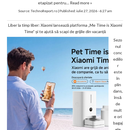
etapizat pentru…
Read more »
Source:
TechnoReport.ro
|
Published:
iulie 27, 2026 - 6:27 am
Liber la timp liber: Xiaomi lansează platforma „Me Time is Xiaomi
Time” și te ajută să scapi de grijile din vacanță
Sezo
nul
conc
ediilo
r
este
în
plin
dans,
însă
de
mult
e ori
bagaj
ele