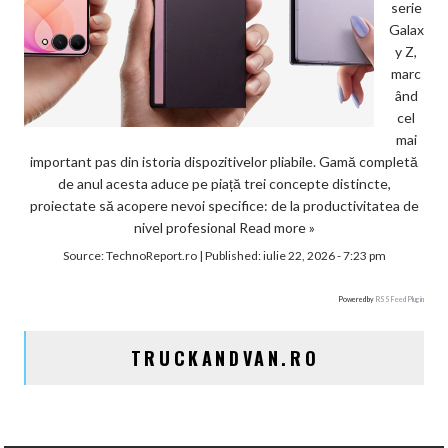
serie
Galax
y Z,
marc
ând
cel
mai
important pas din istoria dispozitivelor pliabile. Gamă completă
de anul acesta aduce pe piață trei concepte distincte,
proiectate să acopere nevoi specifice: de la productivitatea de
nivel profesional
Read more »
Source:
TechnoReport.ro
|
Published:
iulie 22, 2026 - 7:23 pm
Powered by
RSS Feed Plugin
TRUCKANDVAN.RO