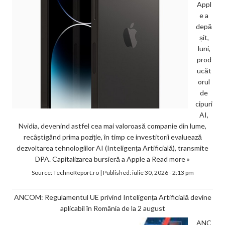
Appl
e a
depă
șit,
luni,
prod
ucăt
orul
de
cipuri
AI,
Nvidia, devenind astfel cea mai valoroasă companie din lume,
recâștigând prima poziție, în timp ce investitorii evaluează
dezvoltarea tehnologiilor AI (Inteligența Artificială), transmite
DPA. Capitalizarea bursieră a Apple a
Read more »
Source:
TechnoReport.ro
|
Published:
iulie 30, 2026 - 2:13 pm
ANCOM: Regulamentul UE privind Inteligența Artificială devine
aplicabil în România de la 2 august
ANC