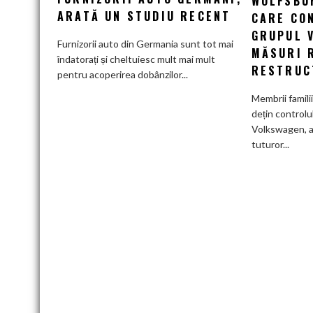
WOLFSBUR
tot
ARATĂ UN STUDIU RECENT
CARE CO
mai
GRUPUL 
greu
Furnizorii auto din Germania sunt tot mai
MĂSURI 
pe
îndatorați și cheltuiesc mult mai mult
RESTRUC
furnizorii
pentru acoperirea dobânzilor...
auto
Membrii famili
germani,
dețin controlu
arată
Volkswagen, a
un
tuturor...
studiu
recent