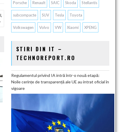
Porsche
Renault
SAIC
Skoda
Stellantis
l,
subcompacte
SUV
Tesla
Toyota
Volkswagen
Volvo
VW
Xiaomi
XPENG
STIRI DIN IT –
TECHNOREPORT.RO
Regulamentul privind IA intră într-o nouă etapă:
Noile cerințe de transparență ale UE au intrat oficial în
vigoare