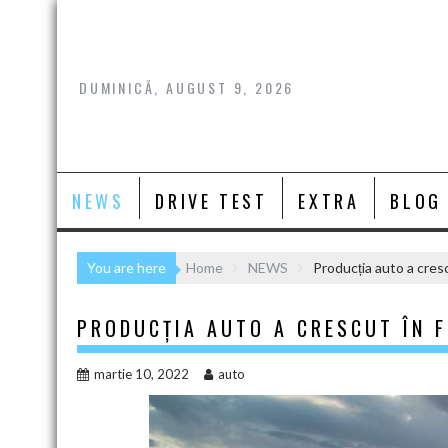
Skip
to
content
DUMINICĂ, AUGUST 9, 2026
NEWS
DRIVE TEST
EXTRA
BLOG
You are here
Home
NEWS
Producția auto a cres
PRODUCȚIA AUTO A CRESCUT ÎN F
martie 10, 2022
auto