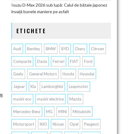
Isuzu D-Max 2026 sub lupă: Calul de bătaie japonez
învață bunele maniere pe asfalt
ETICHETE
Audi
Bentley
BMW
BYD
Chery
Citroen
Compacte
Dacia
Ferrari
FIAT
Ford
Geely
General Motors
Honda
Hyundai
Jaguar
Kia
Lamborghini
Leapmotor
D)
,
masini eco
masini electrice
Mazda
Mercedes-Benz
MG
MINI
Mitsubishi
Motorsport
NIO
Nissan
Opel
Peugeot