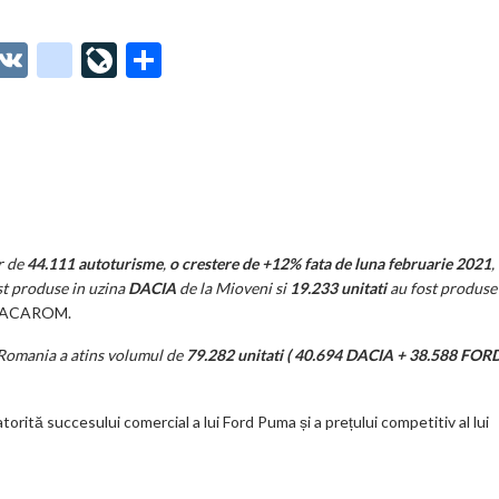
O
V
g
Li
P
t
K
o
ve
ar
o
o
Jo
ta
o
gl
ur
je
.
e_
n
az
co
b
al
ă
m
o
r de
44.111 autoturisme
,
o crestere de +12% fata de luna februarie 2021
,
st produse in uzina
DACIA
de la Mioveni si
19.233 unitati
au fost produse
o
de ACAROM.
k
 Romania a atins volumul de
79.282 unitati ( 40.694 DACIA + 38.588 FOR
m
ar
rită succesului comercial a lui Ford Puma și a prețului competitiv al lui
ks