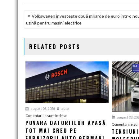
NAVIGARE
Volkswagen investește două miliarde de euro într-o no
uzină pentru mașini electrice
ÎN
ARTICOLE
RELATED POSTS
august 08, 2026
auto
pentru
Comentariile sunt închise
august 08, 20
POVARA DATORIILOR APASĂ
Povara
Comentariile sun
TOT MAI GREU PE
datoriilor
TENSIUN
apasă
FURNIZORII AUTO GERMANI,