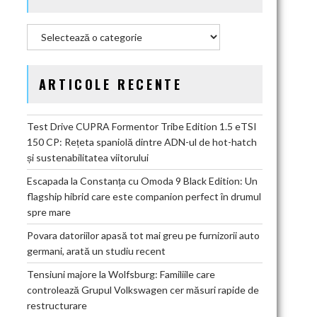
Categorii
ARTICOLE RECENTE
Test Drive CUPRA Formentor Tribe Edition 1.5 eTSI
150 CP: Rețeta spaniolă dintre ADN-ul de hot-hatch
și sustenabilitatea viitorului
Escapada la Constanța cu Omoda 9 Black Edition: Un
flagship hibrid care este companion perfect în drumul
spre mare
Povara datoriilor apasă tot mai greu pe furnizorii auto
germani, arată un studiu recent
Tensiuni majore la Wolfsburg: Familiile care
controlează Grupul Volkswagen cer măsuri rapide de
restructurare