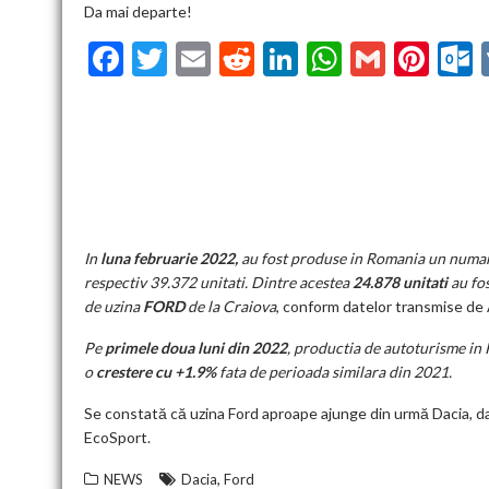
Da mai departe!
F
T
E
R
Li
W
G
Pi
ac
w
m
e
n
h
m
nt
u
e
itt
ai
d
ke
at
ai
er
l
b
er
l
di
dI
s
l
es
o
t
n
A
t
k
o
p
k
p
In
luna februarie 2022,
au fost produse in Romania un numa
respectiv 39.372 unitati. Dintre acestea
24.878 unitati
au fo
de uzina
FORD
de la Craiova
, conform datelor transmise 
Pe
primele doua luni din 2022
, productia de autoturisme in
o
crestere cu +1.9%
fata de perioada similara din 2021.
Se constată că uzina Ford aproape ajunge din urmă Dacia, dato
EcoSport.
,
NEWS
Dacia
Ford