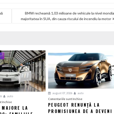
uă
BMW recheamă 1,03 milioane de vehicule la nivel mondia
majoritatea în SUA, din cauza riscului de incendiu la motor
august 07, 2026
auto
26
auto
pentru
Comentariile sunt închise
pentru
t închise
PEUGEOT RENUNȚĂ LA
Peugeot
I MAJORE LA
Tensiuni
PROMISIUNEA DE A DEVENI
renunță
majore