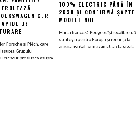
G: FAMILIILE
la
100% ELECTRIC PÂNĂ ÎN
la
NTROLEAZĂ
promisiunea
2030 ȘI CONFIRMĂ ȘAPTE
Wolfsburg:
VOLKSWAGEN CER
de
MODELE NOI
Familiile
RAPIDE DE
a
care
deveni
TURARE
Marca franceză Peugeot își recalibrează
controlează
100%
strategia pentru Europa și renunță la
Grupul
electric
ilor Porsche și Piëch, care
angajamentul ferm asumat la sfârșitul...
Volkswagen
până
l asupra Grupului
cer
în
u crescut presiunea asupra
măsuri
2030
rapide
și
de
confirmă
restructurare
șapte
modele
noi