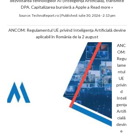
dezvoltarea tehnologiilor AI (Inteligența Artificială), transmite
DPA. Capitalizarea bursieră a Apple a
Read more »
Source:
TechnoReport.ro
|
Published:
iulie 30, 2026 - 2:13 pm
ANCOM: Regulamentul UE privind Inteligența Artificială devine
aplicabil în România de la 2 august
ANC
OM:
Regu
lame
ntul
UE
privin
d
Inteli
gența
Artifi
cială
devin
e