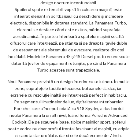
design nocturn inconfundabil.
Spoilerul spate extensibil, vopsit în culoarea mașinii, este
integrat elegant în portbagajul cu deschidere și închidere
electrică, disponibile în dotarea standard. La Panamera Turbo,
eleronul se desface când este extins, mărind suprafața
aerodinamică. În partea inferioară a spatelui mașinii se află
difuzorul care integrează, pe stânga și pe dreapta, țevile duble
de eșapament ale sistemului de evacuare, realizate din oțel
inoxidabil. Modelele Panamera 4S și 4S Diesel pot fi recunoscute
datorită țevilor de eșapament rotunjite, pe când la Panamera
Turbo acestea sunt trapezoidale.
Noul Panamera prezintă un design interior cu totul nou. În multe
zone, suprafețele tactile înlocuiesc butoanele clasice, iar
ecranele cu rezoluție înaltă se integrează perfect în habitaclu.
Pe segmentul limuzinelor de lux, digitalizarea interioarelor
Porsche, care a început odată cu 918 Spyder, a dus bordul
noului Panamera la un alt nivel, luând forma Porsche Advanced
Cockpit. De pe scaunele joase, tipice mașinilor sport, șoferul
poate vedea nu doar profilul frontal fascinant al mașinii, cu aripile
și capota clar profilate, dar și cele două ecrane de 7 inch,