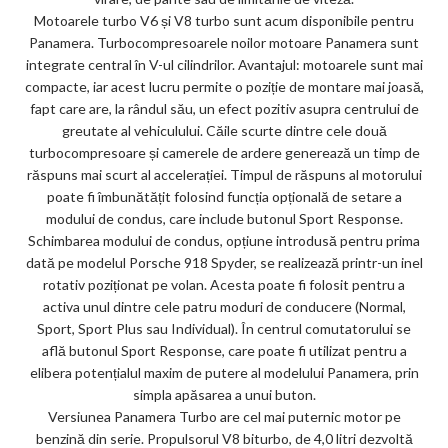
Motoarele turbo V6 și V8 turbo sunt acum disponibile pentru
Panamera. Turbocompresoarele noilor motoare Panamera sunt
integrate central în V-ul cilindrilor. Avantajul: motoarele sunt mai
compacte, iar acest lucru permite o poziție de montare mai joasă,
fapt care are, la rândul său, un efect pozitiv asupra centrului de
greutate al vehiculului. Căile scurte dintre cele două
turbocompresoare și camerele de ardere generează un timp de
răspuns mai scurt al accelerației. Timpul de răspuns al motorului
poate fi îmbunătățit folosind funcția opțională de setare a
modului de condus, care include butonul Sport Response.
Schimbarea modului de condus, opțiune introdusă pentru prima
dată pe modelul Porsche 918 Spyder, se realizează printr-un inel
rotativ poziționat pe volan. Acesta poate fi folosit pentru a
activa unul dintre cele patru moduri de conducere (Normal,
Sport, Sport Plus sau Individual). În centrul comutatorului se
află butonul Sport Response, care poate fi utilizat pentru a
elibera potențialul maxim de putere al modelului Panamera, prin
simpla apăsarea a unui buton.
Versiunea Panamera Turbo are cel mai puternic motor pe
benzină din serie. Propulsorul V8 biturbo, de 4,0 litri dezvoltă