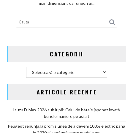
nava
mari dimensiuni, dar uneori ai...
amiral
care
rescrie
standardele
premium
de
pe
CATEGORII
piață
în
stil
Categorii
chinezesc
ARTICOLE RECENTE
Isuzu D-Max 2026 sub lupă: Calul de bătaie japonez învață
bunele maniere pe asfalt
Peugeot renunță la promisiunea de a deveni 100% electric până
în 2030 și confirmă șapte modele noi