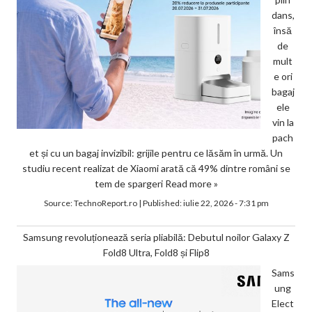
dans,
însă
de
mult
e ori
bagaj
ele
vin la
pach
et și cu un bagaj invizibil: grijile pentru ce lăsăm în urmă. Un
studiu recent realizat de Xiaomi arată că 49% dintre români se
tem de spargeri
Read more »
Source:
TechnoReport.ro
|
Published:
iulie 22, 2026 - 7:31 pm
Samsung revoluționează seria pliabilă: Debutul noilor Galaxy Z
Fold8 Ultra, Fold8 și Flip8
Sams
ung
Elect