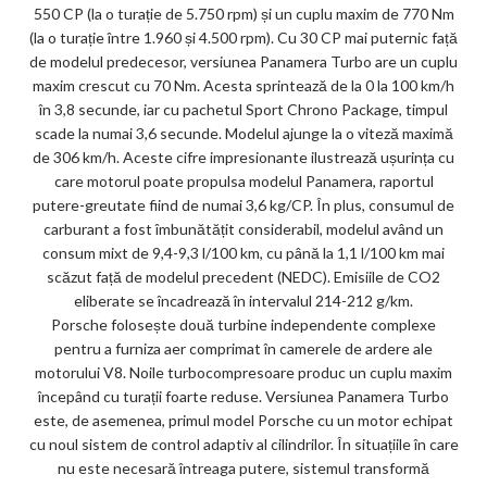
550 CP (la o turație de 5.750 rpm) și un cuplu maxim de 770 Nm
(la o turație între 1.960 și 4.500 rpm). Cu 30 CP mai puternic față
de modelul predecesor, versiunea Panamera Turbo are un cuplu
maxim crescut cu 70 Nm. Acesta sprintează de la 0 la 100 km/h
în 3,8 secunde, iar cu pachetul Sport Chrono Package, timpul
scade la numai 3,6 secunde. Modelul ajunge la o viteză maximă
de 306 km/h. Aceste cifre impresionante ilustrează ușurința cu
care motorul poate propulsa modelul Panamera, raportul
putere-greutate fiind de numai 3,6 kg/CP. În plus, consumul de
carburant a fost îmbunătățit considerabil, modelul având un
consum mixt de 9,4-9,3 l/100 km, cu până la 1,1 l/100 km mai
scăzut față de modelul precedent (NEDC). Emisiile de CO2
eliberate se încadrează în intervalul 214-212 g/km.
Porsche folosește două turbine independente complexe
pentru a furniza aer comprimat în camerele de ardere ale
motorului V8. Noile turbocompresoare produc un cuplu maxim
începând cu turații foarte reduse. Versiunea Panamera Turbo
este, de asemenea, primul model Porsche cu un motor echipat
cu noul sistem de control adaptiv al cilindrilor. În situațiile în care
nu este necesară întreaga putere, sistemul transformă