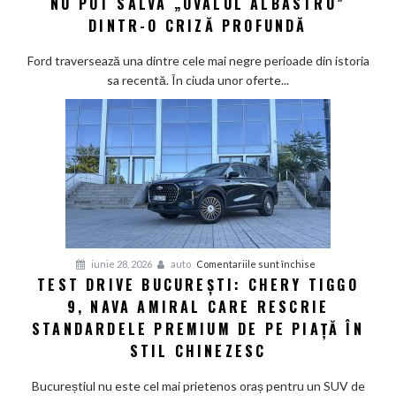
NU POT SALVA „OVALUL ALBASTRU”
liberă:
DINTR-O CRIZĂ PROFUNDĂ
Nici
reducerile
Ford traversează una dintre cele mai negre perioade din istoria
masive
sa recentă. În ciuda unor oferte...
și
nici
hibrizii
nu
pot
salva
„Ovalul
Albastru”
dintr-
pentru
iunie 28, 2026
auto
Comentariile sunt închise
o
TEST DRIVE BUCUREȘTI: CHERY TIGGO
Test
criză
9, NAVA AMIRAL CARE RESCRIE
Drive
profundă
București:
STANDARDELE PREMIUM DE PE PIAȚĂ ÎN
Chery
STIL CHINEZESC
Tiggo
9,
Bucureștiul nu este cel mai prietenos oraș pentru un SUV de