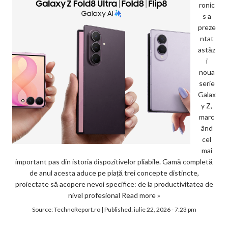
ronic
s a
preze
ntat
astăz
i
noua
serie
Galax
y Z,
marc
ând
cel
mai
important pas din istoria dispozitivelor pliabile. Gamă completă
de anul acesta aduce pe piață trei concepte distincte,
proiectate să acopere nevoi specifice: de la productivitatea de
nivel profesional
Read more »
Source:
TechnoReport.ro
|
Published:
iulie 22, 2026 - 7:23 pm