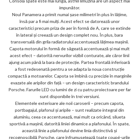
Consola spate este mai lungă, astfel limuzina are un aspect mai
impunător.
Noul Panamera a primit numai șase milimetri în plus în lățime,
însă par a fi mai mulți. Acest efect se datorează unor
caracteristici precum priza de aer în formă de A, care se extinde
în lateral și creează un design complet nou. În plus, bara
transversală din grila radiatorului accentuează lățimea mașinii.
Capota motorului în formă de săgeată accentuează și mai mult
acest efect – datorită nervurilor vizibil conturate, ale căror linii
ajung acum până la bara de protecție. Partea frontală inferioară
a fost redesenată pentru a se adapta la noua construcție
compactă a motoarelor. Capota se îmbină cu precizie în marginile
evazate ale aripilor din față – un design caracteristic brandului
Porsche. Farurile LED cu lumini de zi cu patru proiectoare per far
sunt disponibile în trei versiuni.
Elementele exterioare ale noii caroserii – precum capota,
portbagajul, plafonul și aripile – sunt realizate integral din
aluminiu, ceea ce accentuează, mai mult ca oricând, silueta
sportivă a mașinii, datorită liniei dinamice a plafonului. În spate,
această linie a plafonului devine linia distinctivă și
recognoscibilă Porsche, care înfrumusețează toate coupé-urile