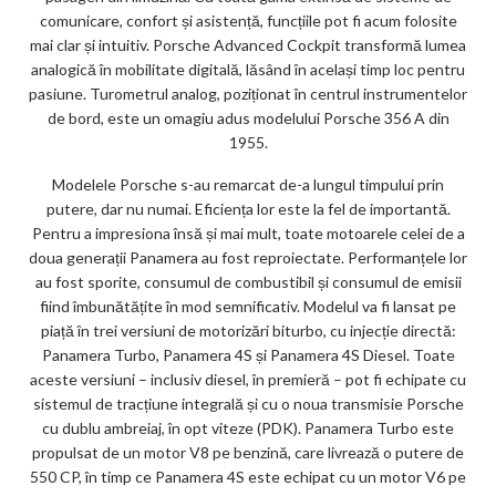
comunicare, confort și asistență, funcțiile pot fi acum folosite
mai clar și intuitiv. Porsche Advanced Cockpit transformă lumea
analogică în mobilitate digitală, lăsând în același timp loc pentru
pasiune. Turometrul analog, poziționat în centrul instrumentelor
de bord, este un omagiu adus modelului Porsche 356 A din
1955.
Modelele Porsche s-au remarcat de-a lungul timpului prin
putere, dar nu numai. Eficiența lor este la fel de importantă.
Pentru a impresiona însă și mai mult, toate motoarele celei de a
doua generații Panamera au fost reproiectate. Performanțele lor
au fost sporite, consumul de combustibil și consumul de emisii
fiind îmbunătățite în mod semnificativ. Modelul va fi lansat pe
piață în trei versiuni de motorizări biturbo, cu injecție directă:
Panamera Turbo, Panamera 4S și Panamera 4S Diesel. Toate
aceste versiuni – inclusiv diesel, în premieră – pot fi echipate cu
sistemul de tracțiune integrală și cu o noua transmisie Porsche
cu dublu ambreiaj, în opt viteze (PDK). Panamera Turbo este
propulsat de un motor V8 pe benzină, care livrează o putere de
550 CP, în timp ce Panamera 4S este echipat cu un motor V6 pe