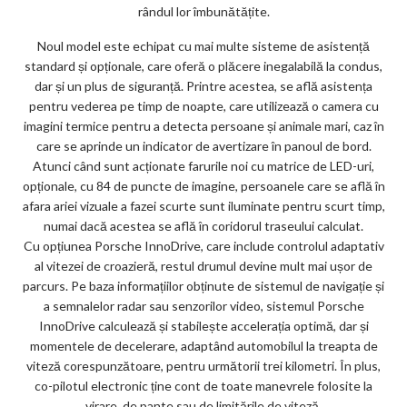
rândul lor îmbunătățite.
Noul model este echipat cu mai multe sisteme de asistență
standard și opționale, care oferă o plăcere inegalabilă la condus,
dar și un plus de siguranță. Printre acestea, se află asistența
pentru vederea pe timp de noapte, care utilizează o camera cu
imagini termice pentru a detecta persoane și animale mari, caz în
care se aprinde un indicator de avertizare în panoul de bord.
Atunci când sunt acționate farurile noi cu matrice de LED-uri,
opționale, cu 84 de puncte de imagine, persoanele care se află în
afara ariei vizuale a fazei scurte sunt iluminate pentru scurt timp,
numai dacă acestea se află în coridorul traseului calculat.
Cu opțiunea Porsche InnoDrive, care include controlul adaptativ
al vitezei de croazieră, restul drumul devine mult mai ușor de
parcurs. Pe baza informațiilor obținute de sistemul de navigație și
a semnalelor radar sau senzorilor video, sistemul Porsche
InnoDrive calculează și stabilește accelerația optimă, dar și
momentele de decelerare, adaptând automobilul la treapta de
viteză corespunzătoare, pentru următorii trei kilometri. În plus,
co-pilotul electronic ține cont de toate manevrele folosite la
virare, de pante sau de limitările de viteză.