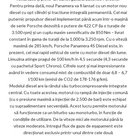
Pentru prima dată, noul Panamera va fi lansat cu un motor nou
diesel cu opt cilindri și tractiune integrală permanentă. Cel mai
puternic propulsor diesel implementat până acum într-o mașină
de serie Porsche dezvoltă o putere de 422 CP (la o turație de
3.500 rpm) și un cuplu maxim semnificativ de 850 Nm – livrat
constant în gama de turații de la 1.000 la 3.250 rpm. Cu o viteză
maximă de 285 km/h, Porsche Panamera 4S Diesel este, în
prezent, cel mai rapid vehicul de serie cu motor diesel din lume.
Limuzina atinge pragul de 100 km/h în 4,5 secunde (4,3 secunde
cu pachetul Sport Chrono). Cifrele sunt și mai impresionante
având în vedere consumul mixt de combustibil de doar 6,8 – 6,7
l/100 km (emisii de CO2 de 178-176 g/km).
Modelul diesel are la rândul său turbocompresoarele integrate
central. Cu toate acestea, motorul cu rampă de injecție comună
(cu o presiune maximă a injecției de 2.500 de bari) este echipat
cu supraalimentare secvențială. Acest lucru permite motorului
să funcționeze ca un biturbo sau monoturbo, în funcție de
condițiile de utilizare. De la viteze mici ale motorului până la
viteze moderate, întregul flux de gaze de eșapament este
direcționat exclusiv printr-unul dintre cele două