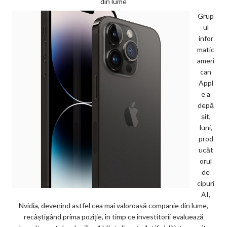
din lume
Grup
ul
infor
matic
ameri
can
Appl
e a
depă
șit,
luni,
prod
ucăt
orul
de
cipuri
AI,
Nvidia, devenind astfel cea mai valoroasă companie din lume,
recâștigând prima poziție, în timp ce investitorii evaluează