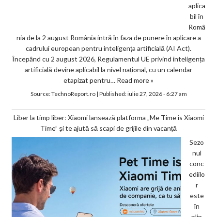
aplica
bil în
Româ
nia de la 2 august România intră în faza de punere în aplicare a
cadrului european pentru inteligența artificială (AI Act).
Începând cu 2 august 2026, Regulamentul UE privind inteligența
artificială devine aplicabil la nivel național, cu un calendar
etapizat pentru…
Read more »
Source:
TechnoReport.ro
|
Published:
iulie 27, 2026 - 6:27 am
Liber la timp liber: Xiaomi lansează platforma „Me Time is Xiaomi
Time” și te ajută să scapi de grijile din vacanță
Sezo
nul
conc
ediilo
r
este
în
plin