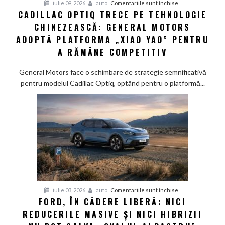
pentru
iulie 09, 2026
auto
Comentariile sunt închise
CADILLAC OPTIQ TRECE PE TEHNOLOGIE
Cadillac
CHINEZEASCĂ: GENERAL MOTORS
Optiq
trece
ADOPTĂ PLATFORMA „XIAO YAO” PENTRU
pe
A RĂMÂNE COMPETITIV
tehnologie
chinezească:
General Motors face o schimbare de strategie semnificativă
General
pentru modelul Cadillac Optiq, optând pentru o platformă...
Motors
adoptă
platforma
„Xiao
Yao”
pentru
a
rămâne
competitiv
pentru
iulie 03, 2026
auto
Comentariile sunt închise
FORD, ÎN CĂDERE LIBERĂ: NICI
Ford,
REDUCERILE MASIVE ȘI NICI HIBRIZII
în
cădere