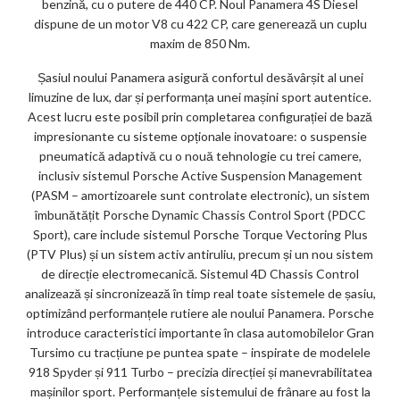
benzină, cu o putere de 440 CP. Noul Panamera 4S Diesel
dispune de un motor V8 cu 422 CP, care generează un cuplu
maxim de 850 Nm.
Șasiul noului Panamera asigură confortul desăvârșit al unei
limuzine de lux, dar și performanța unei mașini sport autentice.
Acest lucru este posibil prin completarea configurației de bază
impresionante cu sisteme opționale inovatoare: o suspensie
pneumatică adaptivă cu o nouă tehnologie cu trei camere,
inclusiv sistemul Porsche Active Suspension Management
(PASM – amortizoarele sunt controlate electronic), un sistem
îmbunătățit Porsche Dynamic Chassis Control Sport (PDCC
Sport), care include sistemul Porsche Torque Vectoring Plus
(PTV Plus) și un sistem activ antiruliu, precum și un nou sistem
de direcție electromecanică. Sistemul 4D Chassis Control
analizează și sincronizează în timp real toate sistemele de șasiu,
optimizând performanțele rutiere ale noului Panamera. Porsche
introduce caracteristici importante în clasa automobilelor Gran
Tursimo cu tracțiune pe puntea spate – inspirate de modelele
918 Spyder și 911 Turbo – precizia direcției și manevrabilitatea
mașinilor sport. Performanțele sistemului de frânare au fost la