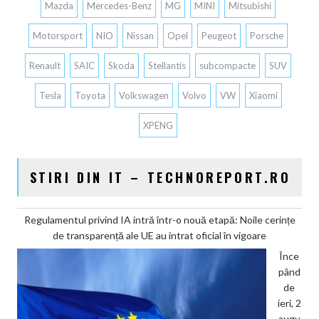
Mazda
Mercedes-Benz
MG
MINI
Mitsubishi
Motorsport
NIO
Nissan
Opel
Peugeot
Porsche
Renault
SAIC
Skoda
Stellantis
subcompacte
SUV
Tesla
Toyota
Volkswagen
Volvo
VW
Xiaomi
XPENG
STIRI DIN IT – TECHNOREPORT.RO
Regulamentul privind IA intră într-o nouă etapă: Noile cerințe
de transparență ale UE au intrat oficial în vigoare
Înce
pând
de
ieri, 2
augu