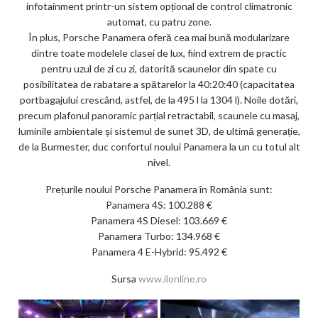
infotainment printr-un sistem opțional de control climatronic
automat, cu patru zone.
În plus, Porsche Panamera oferă cea mai bună modularizare
dintre toate modelele clasei de lux, fiind extrem de practic
pentru uzul de zi cu zi, datorită scaunelor din spate cu
posibilitatea de rabatare a spătarelor la 40:20:40 (capacitatea
portbagajului crescând, astfel, de la 495 l la 1304 l). Noile dotări,
precum plafonul panoramic parțial retractabil, scaunele cu masaj,
luminile ambientale și sistemul de sunet 3D, de ultimă generație,
de la Burmester, duc confortul noului Panamera la un cu totul alt
nivel.
Prețurile noului Porsche Panamera în România sunt:
Panamera 4S: 100.288 €
Panamera 4S Diesel: 103.669 €
Panamera Turbo: 134.968 €
Panamera 4 E-Hybrid: 95.492 €
Sursa
www.ilonline.ro