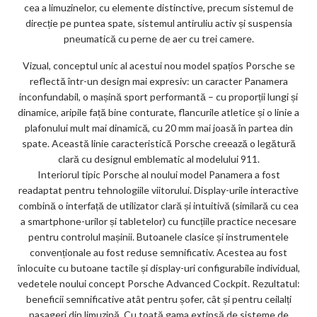
cea a limuzinelor, cu elemente distinctive, precum sistemul de
direcție pe puntea spate, sistemul antiruliu activ și suspensia
pneumatică cu perne de aer cu trei camere.
Vizual, conceptul unic al acestui nou model spațios Porsche se
reflectă într-un design mai expresiv: un caracter Panamera
inconfundabil, o mașină sport performantă – cu proporții lungi și
dinamice, aripile față bine conturate, flancurile atletice și o linie a
plafonului mult mai dinamică, cu 20 mm mai joasă în partea din
spate. Această linie caracteristică Porsche creează o legătură
clară cu designul emblematic al modelului 911.
Interiorul tipic Porsche al noului model Panamera a fost
readaptat pentru tehnologiile viitorului. Display-urile interactive
combină o interfață de utilizator clară și intuitivă (similară cu cea
a smartphone-urilor și tabletelor) cu funcțiile practice necesare
pentru controlul mașinii. Butoanele clasice și instrumentele
convenționale au fost reduse semnificativ. Acestea au fost
înlocuite cu butoane tactile și display-uri configurabile individual,
vedetele noului concept Porsche Advanced Cockpit. Rezultatul:
beneficii semnificative atât pentru șofer, cât și pentru ceilalți
pasageri din limuzină. Cu toată gama extinsă de sisteme de