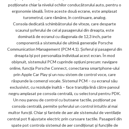
poziționate chiar la nivelul ochilor conducătorului auto, pentru o
ergonomie ideală. Între aceste două ecrane, este amplasat
turometrul, care rămâne, în continuare, analog.
Consola dedicată schimbătorului de viteze, care desparte
scaunul șoferului de cel al pasagerului din dreapta, este
dominată de ecranul cu diagonala de 12,3 inch, parte
componentă a sistemului de ultimă generație Porsche
Communication Management (PCM 4.1). Șoferul și pasagerul din
dreapta își pot personaliza individual acest ecran. În mod
obișnuit, sistemulul PCM cuprinde opțiuni precum: navigare
online, funcția Porsche Connect, conectarea smartphone-ului
prin Apple Car Play și un nou sistem de control voce, care
răspunde la comenzi vocale. Sistemul PCM – cu ecranul său
exclusivist, cu rezoluție înaltă – face tranziția lină către panoul
negru amplasat pe consola centrală, cu selectorul pentru PDK.
Un nou panou de control cu butoane tactile, poziționat pe
consola centrală, permite șoferului un control intuitiv al mai
multor funcții. Chiar și fantele de aer ale sistemului de ventilație
central pot fi ajustate electric prin cursoare tactile. Pasagerii din
spate pot controla sistemul de aer condiționat și funcțiile de