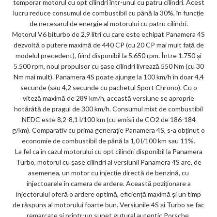
temporar motorul cu opt cilindri într-unul cu patru cilindri. Acest
lucru reduce consumul de combustibil cu până la 30%, în funcție
de necesarul de energie al motorului cu patru cilindri.
Motorul V6 biturbo de 2,9 litri cu care este echipat Panamera 4S
dezvoltă o putere maximă de 440 CP (cu 20 CP mai mult față de
modelul precedent), fiind disponibil la 5.650 rpm. Între 1.750 și
5.500 rpm, noul propulsor cu șase cilindri livrează 550 Nm (cu 30
Nm mai mult). Panamera 4S poate ajunge la 100 km/h în doar 4,4
secunde (sau 4,2 secunde cu pachetul Sport Chrono). Cu o
viteză maximă de 289 km/h, această versiune se aproprie
hotărâtă de pragul de 300 km/h. Consumul mixt de combustibil
NEDC este 8,2-8,1 l/100 km (cu emisii de CO2 de 186-184
g/km). Comparativ cu prima generație Panamera 4S, s-a obținut o
economie de combustibil de până la 1,0 l/100 km sau 11%.
La fel ca în cazul motorului cu opt cilindri disponibil la Panamera
Turbo, motorul cu șase cilindri al versiunii Panamera 4S are, de
asemenea, un motor cu injecție directă de benzină, cu
injectoarele în camera de ardere. Această poziționare a
injectorului oferă o ardere optimă, eficiență maximă și un timp
de răspuns al motorului foarte bun. Versiunile 4S și Turbo se fac
remarcate și printr-un sunet gutural autentic Porsche.