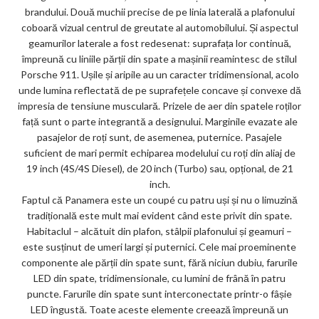
brandului. Două muchii precise de pe linia laterală a plafonului
coboară vizual centrul de greutate al automobilului. Și aspectul
geamurilor laterale a fost redesenat: suprafața lor continuă,
împreună cu liniile părții din spate a mașinii reamintesc de stilul
Porsche 911. Ușile și aripile au un caracter tridimensional, acolo
unde lumina reflectată de pe suprafețele concave și convexe dă
impresia de tensiune musculară. Prizele de aer din spatele roților
față sunt o parte integrantă a designului. Marginile evazate ale
pasajelor de roți sunt, de asemenea, puternice. Pasajele
suficient de mari permit echiparea modelului cu roți din aliaj de
19 inch (4S/4S Diesel), de 20 inch (Turbo) sau, opțional, de 21
inch.
Faptul că Panamera este un coupé cu patru uși și nu o limuzină
tradițională este mult mai evident când este privit din spate.
Habitaclul – alcătuit din plafon, stâlpii plafonului și geamuri –
este susținut de umeri largi și puternici. Cele mai proeminente
componente ale părții din spate sunt, fără niciun dubiu, farurile
LED din spate, tridimensionale, cu lumini de frână în patru
puncte. Farurile din spate sunt interconectate printr-o fâșie
LED îngustă. Toate aceste elemente creează împreună un