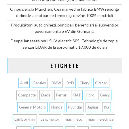
O nouă eră la Munchen: Cea mai veche fabrică BMW renunță
definitiv la motoarele termice și devine 100% electrică
Producătorii auto chinezi, principalii beneficiari ai subvenților
guvernamentale EV din Germania
Deepal lansează noul SUV electric S05: Tehnologie de top și
senzor LiDAR de la aproximativ 17.000 de dolari
ETICHETE
Audi
Bentley
BMW
BYD
Chery
Citroen
Compacte
Dacia
Ferrari
FIAT
Ford
Geely
General Motors
Honda
Hyundai
Jaguar
Kia
Lamborghini
Leapmotor
masini eco
masini electrice