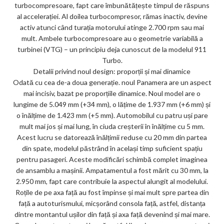
turbocompresoare, fapt care îmbunătățește timpul de răspuns
al accelerației. Al doilea turbocompresor, rămas inactiv, devine
activ atunci când turația motorului atinge 2.700 rpm sau mai
mult. Ambele turbocompresoare au o geometrie variabilă a
turbinei (VTG) – un principiu deja cunoscut de la modelul 911
Turbo.
Detalii privind noul design: proporții și mai dinamice
Odată cu cea de-a doua generație. noul Panamera are un aspect
mai incisiv, bazat pe proporțiile dinamice. Noul model are o
lungime de 5.049 mm (+34 mm), o lățime de 1.937 mm (+6 mm) și
o înălțime de 1.423 mm (+5 mm). Automobilul cu patru uși pare
mult mai jos și mai lung, în ciuda creșterii în înălțime cu 5 mm.
Acest lucru se datorează înălțimii reduse cu 20 mm din partea
din spate, modelul păstrând în același timp suficient spațiu
pentru pasageri. Aceste modificări schimbă complet imaginea
de ansamblu a mașinii. Ampatamentul a fost mărit cu 30 mm, la
2.950 mm, fapt care contribuie la aspectul alungit al modelului.
Roțile de pe axa față au fost împinse și mai mult spre partea din
față a autoturismului, micșorând consola față, astfel, distanța
dintre montantul ușilor din față și axa față devenind și mai mare.