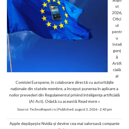
st
2026,
Ofici
ul
pentr
u
Inteli
genț
ă
Artifi
cială
al
Comisiei Europene, în colaborare directă cu autoritățile
naționale din statele membre, a început punerea în aplicare a
noilor prevederi din Regulamentul privind inteligența artificială
(AI Act). Odată cu această
Read more »
Source:
TechnoReport.ro
|
Published:
august 3, 2026 - 2:43 pm
Apple depășește Nvidia și devine cea mai valoroasă companie