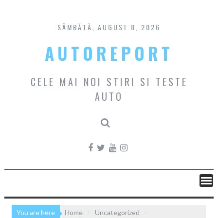
Skip
to
content
SÂMBĂTĂ, AUGUST 8, 2026
AUTOREPORT
CELE MAI NOI STIRI SI TESTE
AUTO
You are here
Home
Uncategorized