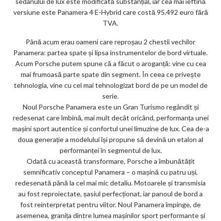
sedanului de lux este modificată substanțial, iar cea mai ieftină
o
versiune este Panamera 4 E-Hybrid care costă 95.492 euro fără
k
TVA.
m
Până acum erau oameni care reproșau 2 chestii vechilor
Panamera: partea spate și lipsa instrumentelor de bord virtuale.
ar
Acum Porsche putem spune că a făcut o aroganță: vine cu cea
ks
mai frumoasă parte spate din segment. În ceea ce privește
tehnologia, vine cu cel mai tehnologizat bord de pe un model de
serie.
Noul Porsche Panamera este un Gran Turismo regândit și
redesenat care îmbină, mai mult decât oricând, performanța unei
mașini sport autentice și confortul unei limuzine de lux. Cea de-a
doua generație a modelului își propune să devină un etalon al
performanței în segmentul de lux.
Odată cu această transformare, Porsche a îmbunătățit
semnificativ conceptul Panamera – o mașină cu patru uși,
redesenată până la cel mai mic detaliu. Motoarele și transmisia
au fost reproiectate, șasiul perfecționat, iar panoul de bord a
fost reinterpretat pentru viitor. Noul Panamera împinge, de
asemenea, granița dintre lumea mașinilor sport performante și