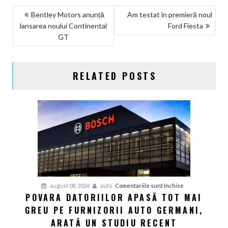
NAVIGARE
Bentley Motors anunță
Am testat în premieră noul
lansarea noului Continental
Ford Fiesta
ÎN
GT
ARTICOLE
RELATED POSTS
pentru
august 08, 2026
auto
Comentariile sunt închise
POVARA DATORIILOR APASĂ TOT MAI
Povara
GREU PE FURNIZORII AUTO GERMANI,
datoriilor
apasă
ARATĂ UN STUDIU RECENT