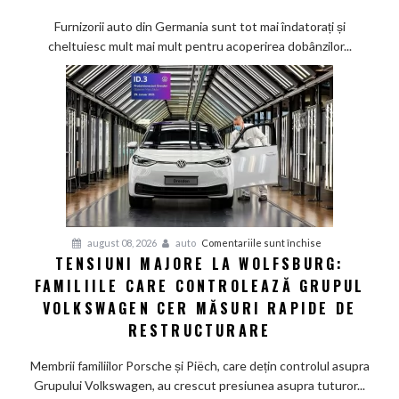
tot
mai
Furnizorii auto din Germania sunt tot mai îndatorați și
greu
cheltuiesc mult mai mult pentru acoperirea dobânzilor...
pe
furnizorii
auto
germani,
arată
un
studiu
recent
pentru
august 08, 2026
auto
Comentariile sunt închise
TENSIUNI MAJORE LA WOLFSBURG:
Tensiuni
FAMILIILE CARE CONTROLEAZĂ GRUPUL
majore
la
VOLKSWAGEN CER MĂSURI RAPIDE DE
Wolfsburg:
RESTRUCTURARE
Familiile
care
Membrii familiilor Porsche și Piëch, care dețin controlul asupra
controlează
Grupului Volkswagen, au crescut presiunea asupra tuturor...
Grupul