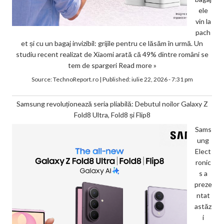
ele
vin la
pach
et și cu un bagaj invizibil: grijile pentru ce lăsăm în urmă. Un
studiu recent realizat de Xiaomi arată că 49% dintre români se
tem de spargeri
Read more »
Source:
TechnoReport.ro
|
Published:
iulie 22, 2026 - 7:31 pm
Samsung revoluționează seria pliabilă: Debutul noilor Galaxy Z
Fold8 Ultra, Fold8 și Flip8
Sams
ung
Elect
ronic
s a
preze
ntat
astăz
i