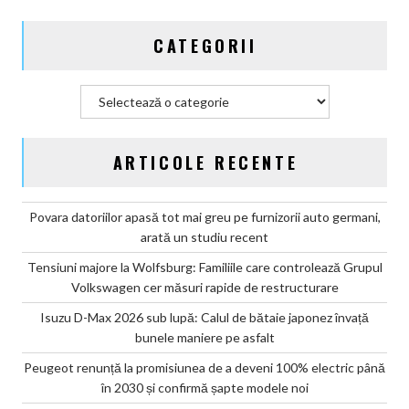
2030
și
CATEGORII
confirmă
șapte
modele
Categorii
noi
ARTICOLE RECENTE
Povara datoriilor apasă tot mai greu pe furnizorii auto germani,
arată un studiu recent
Tensiuni majore la Wolfsburg: Familiile care controlează Grupul
Volkswagen cer măsuri rapide de restructurare
Isuzu D-Max 2026 sub lupă: Calul de bătaie japonez învață
bunele maniere pe asfalt
Peugeot renunță la promisiunea de a deveni 100% electric până
în 2030 și confirmă șapte modele noi