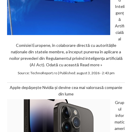
Inteli
genț
ă
Artifi
cială
al
Comisiei Europene, în colaborare directă cu autoritățile
naționale din statele membre, a început punerea în aplicare a
noilor prevederi din Regulamentul privind inteligența artificială
(AI Act). Odată cu această
Read more »
Source:
TechnoReport.ro
|
Published:
august 3, 2026 - 2:43 pm
Apple depășește Nvidia și devine cea mai valoroasă companie
din lume
Grup
ul
infor
matic
ameri