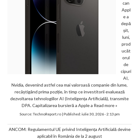
can
Appl
e a
depă
șit,
luni,
prod
ucăt
orul
de
cipuri
AI,
Nvidia, devenind astfel cea mai valoroasă companie din lume,
recâștigând prima poziție, în timp ce investitorii evaluează
dezvoltarea tehnologiilor AI (Inteligența Artificială), transmite
DPA. Capitalizarea bursieră a Apple a
Read more »
Source:
TechnoReport.ro
|
Published:
iulie 30, 2026 - 2:13 pm
ANCOM: Regulamentul UE privind Inteligența Artificială devine
aplicabil în România de la 2 august