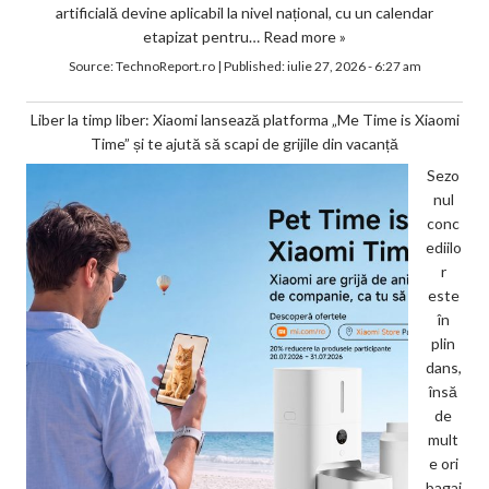
artificială devine aplicabil la nivel național, cu un calendar
etapizat pentru…
Read more »
Source:
TechnoReport.ro
|
Published:
iulie 27, 2026 - 6:27 am
Liber la timp liber: Xiaomi lansează platforma „Me Time is Xiaomi
Time” și te ajută să scapi de grijile din vacanță
Sezo
nul
conc
ediilo
r
este
în
plin
dans,
însă
de
mult
e ori
bagaj