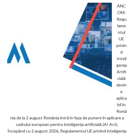
ANC
OM:
Regu
lame
ntul
UE
privin
d
Inteli
gența
Artifi
cială
devin
e
aplica
bil în
Româ
nia de la 2 august România intră în faza de punere în aplicare a
cadrului european pentru inteligența artificială (AI Act).
Începând cu 2 august 2026, Regulamentul UE privind inteligența