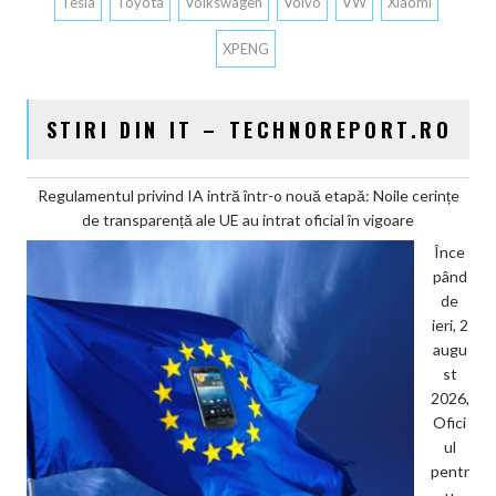
Tesla
Toyota
Volkswagen
Volvo
VW
Xiaomi
XPENG
STIRI DIN IT – TECHNOREPORT.RO
Regulamentul privind IA intră într-o nouă etapă: Noile cerințe
de transparență ale UE au intrat oficial în vigoare
Înce
pând
de
ieri, 2
augu
st
2026,
Ofici
ul
pentr
u