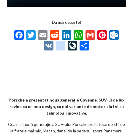
Da mai departe!
F
T
E
R
Li
W
G
Pi
O
ac
w
m
e
n
h
m
nt
ut
V
g
Li
P
e
itt
ai
d
ke
at
ai
er
lo
K
o
ve
ar
b
er
l
di
dI
s
l
es
o
o
Jo
ta
o
t
n
A
t
k.
gl
ur
je
o
p
co
e_
n
az
k
p
m
b
al
ă
o
Porsche a prezentat noua generație Cayenne. SUV-ul de lux
revine cu un nou design, cu noi variante de motorizări și cu
o
tehnologii inovative.
k
Cea mai nouă generație a SUV-ului Porsche preia tușe de stil de
m
la fratele mai mic, Macan, dar și de la sedanul sport Panamera.