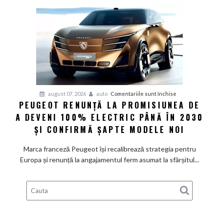
Volkswagen
cer
măsuri
rapide
de
restructurare
pentru
august 07, 2026
auto
Comentariile sunt închise
PEUGEOT RENUNȚĂ LA PROMISIUNEA DE
Peugeot
A DEVENI 100% ELECTRIC PÂNĂ ÎN 2030
renunță
la
ȘI CONFIRMĂ ȘAPTE MODELE NOI
promisiunea
de
Marca franceză Peugeot își recalibrează strategia pentru
a
Europa și renunță la angajamentul ferm asumat la sfârșitul...
deveni
100%
electric
până
în