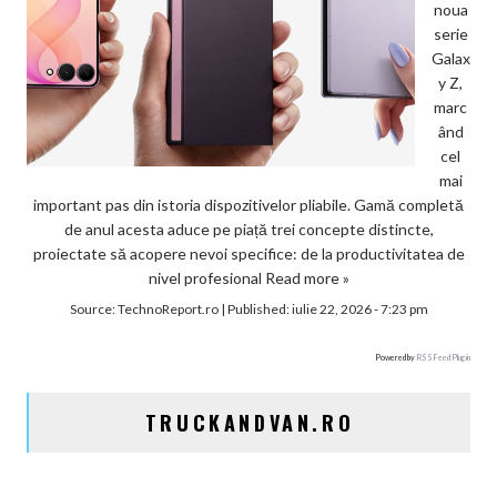
noua
serie
Galax
y Z,
marc
ând
cel
mai
important pas din istoria dispozitivelor pliabile. Gamă completă
de anul acesta aduce pe piață trei concepte distincte,
proiectate să acopere nevoi specifice: de la productivitatea de
nivel profesional
Read more »
Source:
TechnoReport.ro
|
Published:
iulie 22, 2026 - 7:23 pm
Powered by
RSS Feed Plugin
TRUCKANDVAN.RO