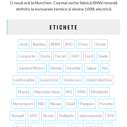
O nouă eră la Munchen: Cea mai veche fabrică BMW renunță
definitiv la motoarele termice și devine 100% electrică
ETICHETE
Audi
Bentley
BMW
BYD
Chery
Citroen
Compacte
Dacia
Ferrari
FIAT
Ford
Geely
General Motors
Honda
Hyundai
Jaguar
Kia
Lamborghini
Leapmotor
masini eco
masini electrice
Mazda
Mercedes-Benz
MG
MINI
Mitsubishi
Motorsport
NIO
Nissan
Opel
Peugeot
Porsche
Renault
SAIC
Skoda
Stellantis
subcompacte
SUV