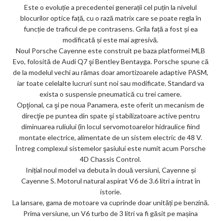
Este o evoluție a precedentei generații cel puțin la nivelul
ar
blocurilor optice față, cu o rază matrix care se poate regla în
ks
funcție de traficul de pe contrasens. Grila față a fost și ea
modificată și este mai agresivă.
Noul Porsche Cayenne este construit pe baza platformei MLB
Evo, folosită de Audi Q7 şi Bentley Bentayga. Porsche spune că
de la modelul vechi au rămas doar amortizoarele adaptive PASM,
iar toate celelalte lucruri sunt noi sau modificate. Standard va
exista o suspensie pneumatică cu trei camere.
Opţional, ca şi pe noua Panamera, este oferit un mecanism de
direcţie pe puntea din spate şi stabilizatoare active pentru
diminuarea ruliului (în locul servomotoarelor hidraulice fiind
montate electrice, alimentate de un sistem electric de 48 V.
Întreg complexul sistemelor şasiului este numit acum Porsche
4D Chassis Control.
Inițial noul model va debuta în două versiuni, Cayenne și
Cayenne S. Motorul natural aspirat V6 de 3.6 litri a intrat în
istorie.
La lansare, gama de motoare va cuprinde doar unități pe benzină.
Prima versiune, un V6 turbo de 3 litri va fi găsit pe mașina