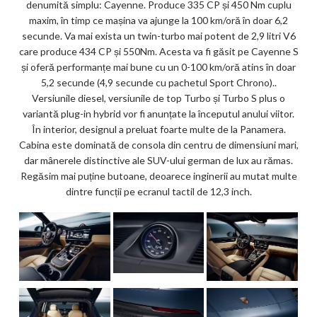
denumită simplu: Cayenne. Produce 335 CP și 450 Nm cuplu
maxim, în timp ce mașina va ajunge la 100 km/oră în doar 6,2
secunde. Va mai exista un twin-turbo mai potent de 2,9 litri V6
care produce 434 CP și 550Nm. Acesta va fi găsit pe Cayenne S
și oferă performanțe mai bune cu un 0-100 km/oră atins în doar
5,2 secunde (4,9 secunde cu pachetul Sport Chrono)..
Versiunile diesel, versiunile de top Turbo și Turbo S plus o
variantă plug-in hybrid vor fi anunțate la începutul anului viitor.
În interior, designul a preluat foarte multe de la Panamera.
Cabina este dominată de consola din centru de dimensiuni mari,
dar mânerele distinctive ale SUV-ului german de lux au rămas.
Regăsim mai puține butoane, deoarece inginerii au mutat multe
dintre funcții pe ecranul tactil de 12,3 inch.