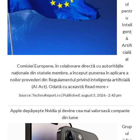
ul
pentr
u
Inteli
genț
ă
Artifi
cială
al
Comisiei Europene, în colaborare directă cu autoritățile
naționale din statele membre, a început punerea în aplicare a
noilor prevederi din Regulamentul privind inteligența artificială
(AI Act). Odată cu această
Read more »
Source:
TechnoReport.ro
|
Published:
august 3, 2026 - 2:43 pm
Apple depășește Nvidia și devine cea mai valoroasă companie
din lume
Grup
ul