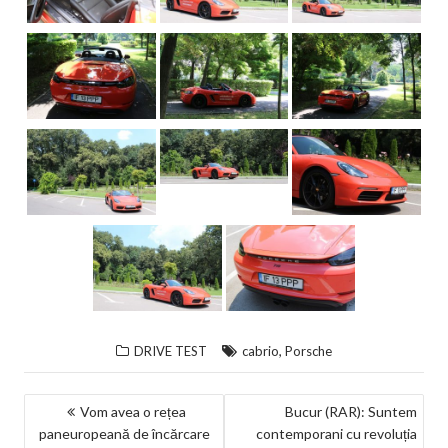
,
DRIVE TEST
cabrio
Porsche
NAVIGARE
Vom avea o rețea
Bucur (RAR): Suntem
paneuropeană de încărcare
contemporani cu revoluția
ÎN