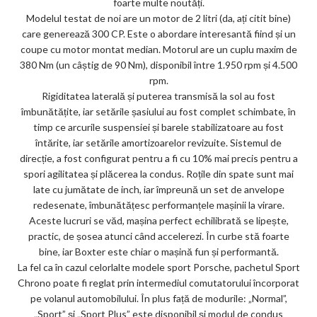
foarte multe noutăți.
ks
Modelul testat de noi are un motor de 2 litri (da, ați citit bine)
care generează 300 CP. Este o abordare interesantă fiind și un
coupe cu motor montat median. Motorul are un cuplu maxim de
380 Nm (un câștig de 90 Nm), disponibil între 1.950 rpm și 4.500
rpm.
Rigiditatea laterală și puterea transmisă la sol au fost
îmbunătățite, iar setările șasiului au fost complet schimbate, în
timp ce arcurile suspensiei și barele stabilizatoare au fost
întărite, iar setările amortizoarelor revizuite. Sistemul de
direcție, a fost configurat pentru a fi cu 10% mai precis pentru a
spori agilitatea și plăcerea la condus. Roțile din spate sunt mai
late cu jumătate de inch, iar împreună un set de anvelope
redesenate, îmbunătățesc performanțele mașinii la virare.
Aceste lucruri se văd, mașina perfect echilibrată se lipește,
practic, de șosea atunci când accelerezi. În curbe stă foarte
bine, iar Boxter este chiar o mașină fun și performantă.
La fel ca în cazul celorlalte modele sport Porsche, pachetul Sport
Chrono poate fi reglat prin intermediul comutatorului încorporat
pe volanul automobilului. În plus față de modurile: „Normal”,
„Sport” și „Sport Plus” este disponibil și modul de condus