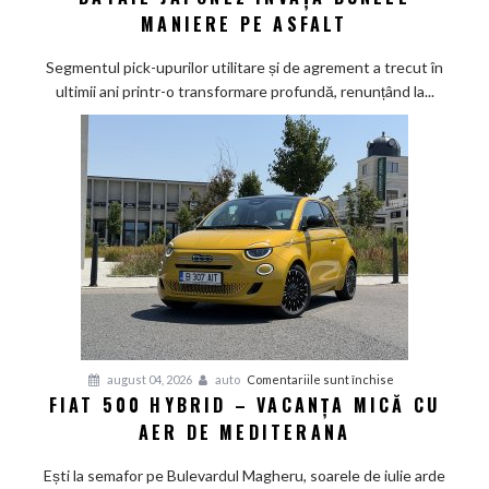
Max
MANIERE PE ASFALT
2026
sub
Segmentul pick-upurilor utilitare și de agrement a trecut în
lupă:
ultimii ani printr-o transformare profundă, renunțând la...
Calul
de
bătaie
japonez
învață
bunele
maniere
pe
asfalt
pentru
august 04, 2026
auto
Comentariile sunt închise
FIAT 500 HYBRID – VACANȚA MICĂ CU
Fiat
AER DE MEDITERANA
500
Hybrid
Ești la semafor pe Bulevardul Magheru, soarele de iulie arde
–