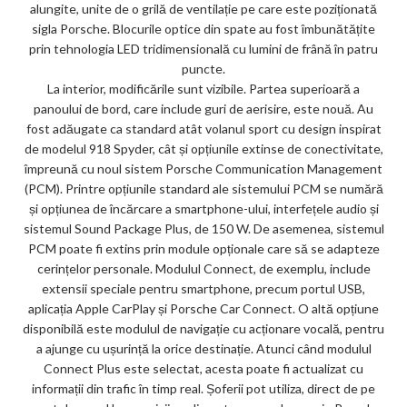
alungite, unite de o grilă de ventilație pe care este poziționată
sigla Porsche. Blocurile optice din spate au fost îmbunătățite
prin tehnologia LED tridimensională cu lumini de frână în patru
puncte.
La interior, modificările sunt vizibile. Partea superioară a
panoului de bord, care include guri de aerisire, este nouă. Au
fost adăugate ca standard atât volanul sport cu design inspirat
de modelul 918 Spyder, cât și opțiunile extinse de conectivitate,
împreună cu noul sistem Porsche Communication Management
(PCM). Printre opțiunile standard ale sistemului PCM se numără
și opțiunea de încărcare a smartphone-ului, interfețele audio și
sistemul Sound Package Plus, de 150 W. De asemenea, sistemul
PCM poate fi extins prin module opționale care să se adapteze
cerințelor personale. Modulul Connect, de exemplu, include
extensii speciale pentru smartphone, precum portul USB,
aplicația Apple CarPlay și Porsche Car Connect. O altă opțiune
disponibilă este modulul de navigație cu acționare vocală, pentru
a ajunge cu ușurință la orice destinație. Atunci când modulul
Connect Plus este selectat, acesta poate fi actualizat cu
informații din trafic în timp real. Șoferii pot utiliza, direct de pe