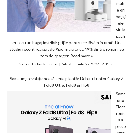
mult
e ori
bagaj
ele
vin la
pach
et și cu un bagaj invizibil: grijile pentru ce lăsăm în urmă. Un
studiu recent realizat de Xiaomi arată că 49% dintre români se
tem de spargeri
Read more »
Source:
TechnoReport.ro
|
Published:
iulie 22, 2026 - 7:31 pm
Samsung revoluționează seria pliabilă: Debutul noilor Galaxy Z
Fold8 Ultra, Fold8 și Flip8
Sams
ung
Elect
ronic
s a
preze
ntat