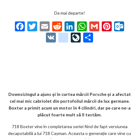
Da mai departe!
F
T
E
R
Li
W
G
Pi
O
ac
w
m
e
n
h
m
nt
ut
V
g
Li
P
e
itt
ai
d
ke
at
ai
er
lo
K
o
ve
ar
b
er
l
di
dI
s
l
es
o
o
Jo
ta
o
t
n
A
t
k.
gl
ur
je
o
p
co
e_
n
az
k
p
m
b
al
ă
o
Downsizingul a ajuns și în curtea mărcii Porsche și a afectat
cel mai mic cabriolet din portofoliul mărcii de lux germane.
o
Boxter a primit acum un motor în 4 cilindri, dar pe care ne-a
k
plăcut foarte mult să îl testăm.
m
718 Boxter vine în completarea seriei fiind de fapt versiunea
decapotabilă a lui 718 Cayman. Aceasta o generație care vine cu
ar