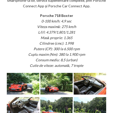
smartphone-ul lor, servicii suplimentare complexe, prin Porsche
Connect App și Porsche Car Connect App.
Porsche 718 Boxter
0-100 km/h: 4,9 sec
Viteza maximă: 275 km/h
L/l/î: 4.379/1.801/1.281
Masă proprie: 1.365
Cilindree (cmc): 1.998
Putere (CP): 300 la 6.500 rpm
Cuplu maxim (Nm): 380 la 1.900 rpm
Consum mediu: 8,5 (urban)
Cutie de viteze: automată, 7 trepte