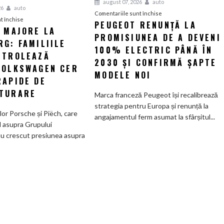
august 07, 2026
auto
26
auto
pentru
Comentariile sunt închise
pentru
t închise
PEUGEOT RENUNȚĂ LA
Peugeot
I MAJORE LA
Tensiuni
PROMISIUNEA DE A DEVENI
renunță
G: FAMILIILE
majore
la
100% ELECTRIC PÂNĂ ÎN
la
NTROLEAZĂ
promisiunea
2030 ȘI CONFIRMĂ ȘAPTE
Wolfsburg:
VOLKSWAGEN CER
de
MODELE NOI
Familiile
RAPIDE DE
a
care
deveni
TURARE
Marca franceză Peugeot își recalibrează
controlează
100%
strategia pentru Europa și renunță la
Grupul
electric
ilor Porsche și Piëch, care
angajamentul ferm asumat la sfârșitul...
Volkswagen
până
l asupra Grupului
cer
în
u crescut presiunea asupra
măsuri
2030
rapide
și
de
confirmă
restructurare
șapte
modele
noi