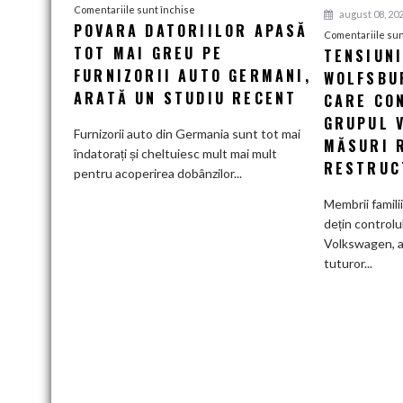
pentru
Comentariile sunt închise
august 08, 20
POVARA DATORIILOR APASĂ
Povara
Comentariile sun
TOT MAI GREU PE
datoriilor
TENSIUN
apasă
FURNIZORII AUTO GERMANI,
WOLFSBUR
tot
ARATĂ UN STUDIU RECENT
CARE CO
mai
GRUPUL 
greu
Furnizorii auto din Germania sunt tot mai
MĂSURI 
pe
îndatorați și cheltuiesc mult mai mult
RESTRUC
furnizorii
pentru acoperirea dobânzilor...
auto
Membrii famili
germani,
dețin controlu
arată
Volkswagen, a
un
tuturor...
studiu
recent