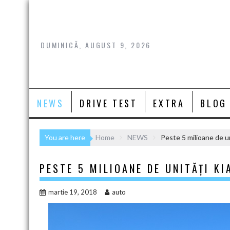
Skip
to
content
DUMINICĂ, AUGUST 9, 2026
NEWS
DRIVE TEST
EXTRA
BLOG
You are here
Home
NEWS
Peste 5 milioane de u
PESTE 5 MILIOANE DE UNITĂȚI K
martie 19, 2018
auto