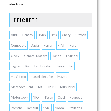
electrică
ETICHETE
Audi
Bentley
BMW
BYD
Chery
Citroen
Compacte
Dacia
Ferrari
FIAT
Ford
Geely
General Motors
Honda
Hyundai
Jaguar
Kia
Lamborghini
Leapmotor
masini eco
masini electrice
Mazda
Mercedes-Benz
MG
MINI
Mitsubishi
Motorsport
NIO
Nissan
Opel
Peugeot
Porsche
Renault
SAIC
Skoda
Stellantis