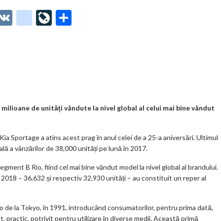
O
V
g
Li
P
t
K
o
ve
ar
o
o
Jo
ta
o
gl
ur
je
.
e_
n
az
co
b
al
ă
m
o
milioane de unități vândute la nivel global al celui mai bine vândut
o
ia Sportage a atins acest prag în anul celei de a 25-a aniversări. Ultimul
k
lă a vânzărilor de 38,000 unități pe lună în 2017.
m
gment B Rio, fiind cel mai bine vândut model la nivel global al brandului.
ar
 2018 – 36,632 și respectiv 32,930 unități – au constituit un reper al
ks
to de la Tokyo, în 1991, introducând consumatorilor, pentru prima dată,
practic, potrivit pentru utilizare în diverse medii. Această primă