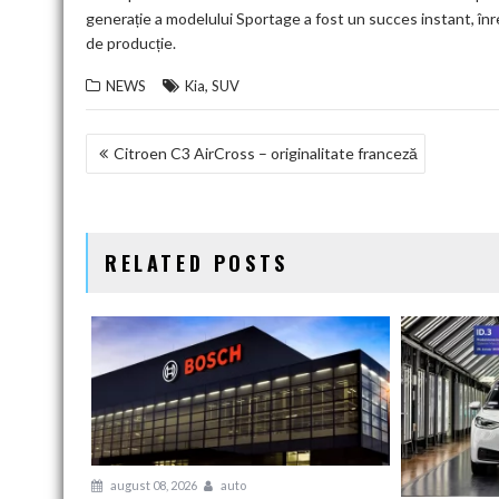
generație a modelului Sportage a fost un succes instant, înr
de producție.
,
NEWS
Kia
SUV
NAVIGARE
Citroen C3 AirCross – originalitate franceză
ÎN
ARTICOLE
RELATED POSTS
august 08, 2026
auto