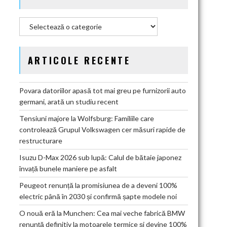
Categorii
ARTICOLE RECENTE
Povara datoriilor apasă tot mai greu pe furnizorii auto
germani, arată un studiu recent
Tensiuni majore la Wolfsburg: Familiile care
controlează Grupul Volkswagen cer măsuri rapide de
restructurare
Isuzu D-Max 2026 sub lupă: Calul de bătaie japonez
învață bunele maniere pe asfalt
Peugeot renunță la promisiunea de a deveni 100%
electric până în 2030 și confirmă șapte modele noi
O nouă eră la Munchen: Cea mai veche fabrică BMW
renunță definitiv la motoarele termice și devine 100%