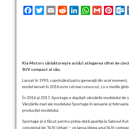
F
T
E
R
Li
W
G
Pi
ac
w
m
e
n
h
m
nt
u
e
itt
ai
d
ke
at
ai
er
l
b
er
l
di
dI
s
l
es
o
t
n
A
t
k
o
p
k
p
Kia Motors sărbătorește astăzi atingerea cifrei de cinci 
SUV compact al său.
Lansat în 1993, cuprinzând patru generații din acel moment, K
model lansat în 2016 este cel mai cunoscut, cu o medie globa
În 2016 și 2017, Sportage a depășit vânzările modelului de se
Vânzările mari ale modelului Sportage în ianuarie și februarie
producției modelului.
Sportage și-a făcut pentru prima dată apariția la Salonul Au
conceptul de ‘SUV Urban’ – ce lansa ideea unui SUV compact, 