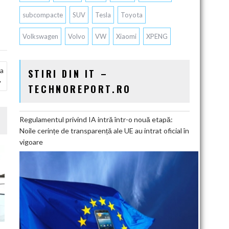
subcompacte
SUV
Tesla
Toyota
Volkswagen
Volvo
VW
Xiaomi
XPENG
la
STIRI DIN IT –
TECHNOREPORT.RO
Regulamentul privind IA intră într-o nouă etapă:
Noile cerințe de transparență ale UE au intrat oficial în
vigoare