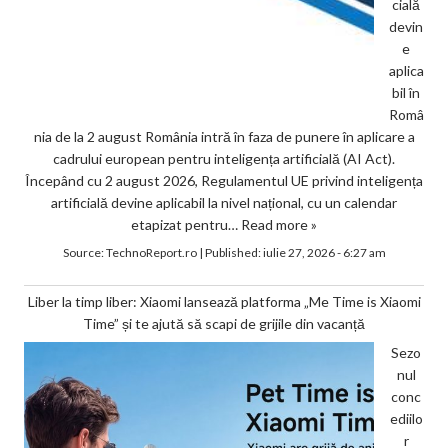
cială
devin
e
aplica
bil în
Româ
nia de la 2 august România intră în faza de punere în aplicare a
cadrului european pentru inteligența artificială (AI Act).
Începând cu 2 august 2026, Regulamentul UE privind inteligența
artificială devine aplicabil la nivel național, cu un calendar
etapizat pentru…
Read more »
Source:
TechnoReport.ro
|
Published:
iulie 27, 2026 - 6:27 am
Liber la timp liber: Xiaomi lansează platforma „Me Time is Xiaomi
Time” și te ajută să scapi de grijile din vacanță
Sezo
nul
conc
ediilo
r