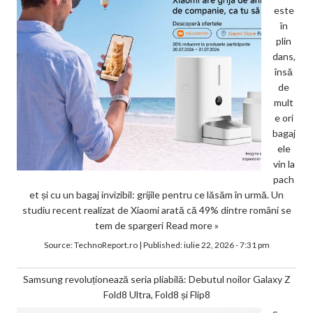
este
în
plin
dans,
însă
de
mult
e ori
bagaj
ele
vin la
pach
et și cu un bagaj invizibil: grijile pentru ce lăsăm în urmă. Un
studiu recent realizat de Xiaomi arată că 49% dintre români se
tem de spargeri
Read more »
Source:
TechnoReport.ro
|
Published:
iulie 22, 2026 - 7:31 pm
Samsung revoluționează seria pliabilă: Debutul noilor Galaxy Z
Fold8 Ultra, Fold8 și Flip8