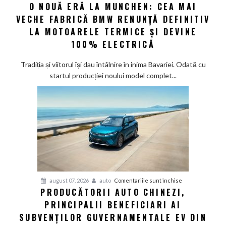
O NOUĂ ERĂ LA MUNCHEN: CEA MAI
O
noi
VECHE FABRICĂ BMW RENUNȚĂ DEFINITIV
nouă
eră
LA MOTOARELE TERMICE ȘI DEVINE
la
100% ELECTRICĂ
Munchen:
Cea
Tradiția și viitorul își dau întâlnire în inima Bavariei. Odată cu
mai
startul producției noului model complet...
veche
fabrică
BMW
renunță
definitiv
la
motoarele
termice
și
pentru
august 07, 2026
auto
Comentariile sunt închise
devine
PRODUCĂTORII AUTO CHINEZI,
Producătorii
100%
PRINCIPALII BENEFICIARI AI
auto
electrică
chinezi,
SUBVENȚILOR GUVERNAMENTALE EV DIN
principalii