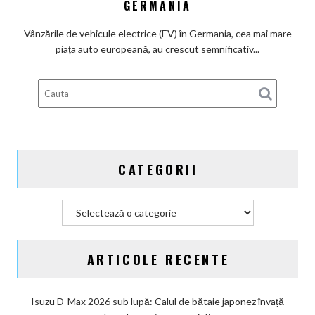
GERMANIA
beneficiari
ai
Vânzările de vehicule electrice (EV) în Germania, cea mai mare
subvenților
piața auto europeană, au crescut semnificativ...
guvernamentale
EV
din
Germania
CATEGORII
Categorii
ARTICOLE RECENTE
Isuzu D-Max 2026 sub lupă: Calul de bătaie japonez învață