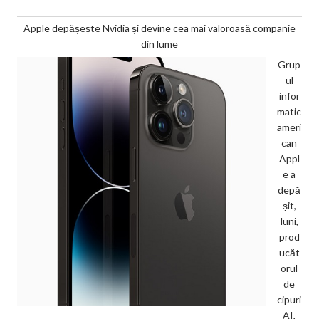
Apple depășește Nvidia și devine cea mai valoroasă companie
din lume
Grup
ul
infor
matic
ameri
can
Appl
e a
depă
șit,
luni,
prod
ucăt
orul
de
cipuri
AI,