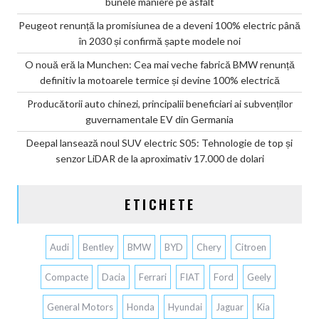
bunele maniere pe asfalt
Peugeot renunță la promisiunea de a deveni 100% electric până
în 2030 și confirmă șapte modele noi
O nouă eră la Munchen: Cea mai veche fabrică BMW renunță
definitiv la motoarele termice și devine 100% electrică
Producătorii auto chinezi, principalii beneficiari ai subvenților
guvernamentale EV din Germania
Deepal lansează noul SUV electric S05: Tehnologie de top și
senzor LiDAR de la aproximativ 17.000 de dolari
ETICHETE
Audi
Bentley
BMW
BYD
Chery
Citroen
Compacte
Dacia
Ferrari
FIAT
Ford
Geely
General Motors
Honda
Hyundai
Jaguar
Kia