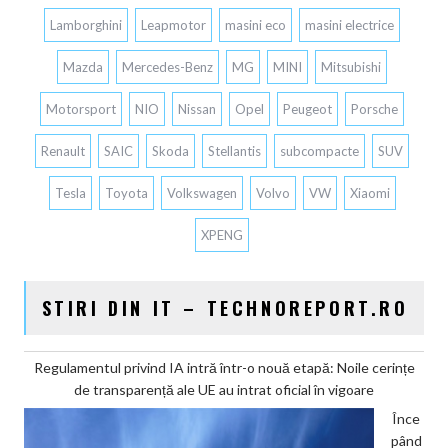
Lamborghini
Leapmotor
masini eco
masini electrice
Mazda
Mercedes-Benz
MG
MINI
Mitsubishi
Motorsport
NIO
Nissan
Opel
Peugeot
Porsche
Renault
SAIC
Skoda
Stellantis
subcompacte
SUV
Tesla
Toyota
Volkswagen
Volvo
VW
Xiaomi
XPENG
STIRI DIN IT – TECHNOREPORT.RO
Regulamentul privind IA intră într-o nouă etapă: Noile cerințe
de transparență ale UE au intrat oficial în vigoare
Înce
pând