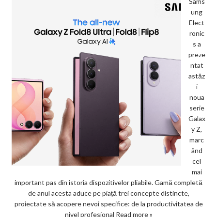
Sams
ung
Elect
ronic
s a
preze
ntat
astăz
i
noua
serie
Galax
y Z,
marc
ând
cel
mai
important pas din istoria dispozitivelor pliabile. Gamă completă
de anul acesta aduce pe piață trei concepte distincte,
proiectate să acopere nevoi specifice: de la productivitatea de
nivel profesional
Read more »