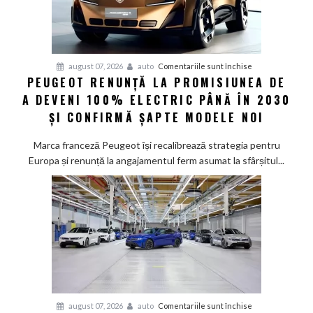
pentru
august 07, 2026
auto
Comentariile sunt închise
PEUGEOT RENUNȚĂ LA PROMISIUNEA DE
Peugeot
A DEVENI 100% ELECTRIC PÂNĂ ÎN 2030
renunță
la
ȘI CONFIRMĂ ȘAPTE MODELE NOI
promisiunea
de
Marca franceză Peugeot își recalibrează strategia pentru
a
Europa și renunță la angajamentul ferm asumat la sfârșitul...
deveni
100%
electric
până
în
2030
și
confirmă
șapte
pentru
august 07, 2026
auto
Comentariile sunt închise
modele