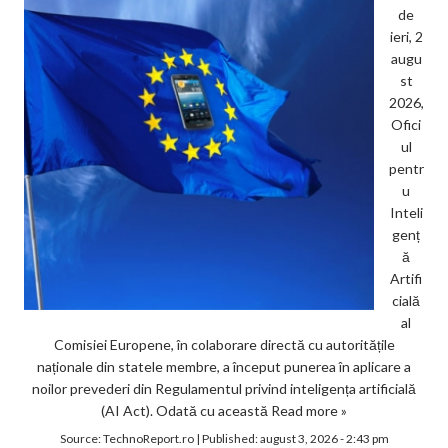
de
ieri, 2
augu
st
2026,
Ofici
ul
pentr
u
Inteli
genț
ă
Artifi
cială
al
Comisiei Europene, în colaborare directă cu autoritățile
naționale din statele membre, a început punerea în aplicare a
noilor prevederi din Regulamentul privind inteligența artificială
(AI Act). Odată cu această
Read more »
Source:
TechnoReport.ro
|
Published:
august 3, 2026 - 2:43 pm