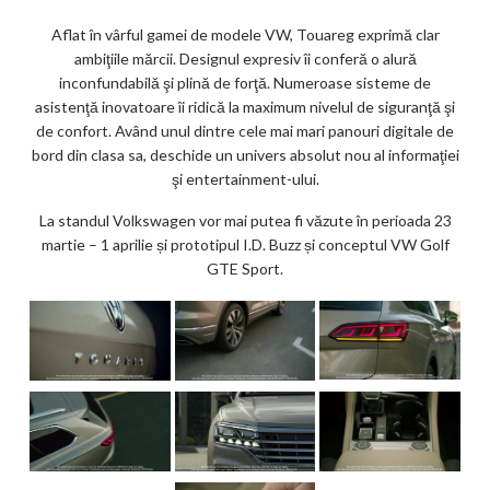
ks
Aflat în vârful gamei de modele VW, Touareg exprimă clar
ambiţiile mărcii. Designul expresiv îi conferă o alură
inconfundabilă şi plină de forţă. Numeroase sisteme de
asistenţă inovatoare îi ridică la maximum nivelul de siguranţă şi
de confort. Având unul dintre cele mai mari panouri digitale de
bord din clasa sa, deschide un univers absolut nou al informaţiei
şi entertainment-ului.
La standul Volkswagen vor mai putea fi văzute în perioada 23
martie – 1 aprilie și prototipul I.D. Buzz și conceptul VW Golf
GTE Sport.