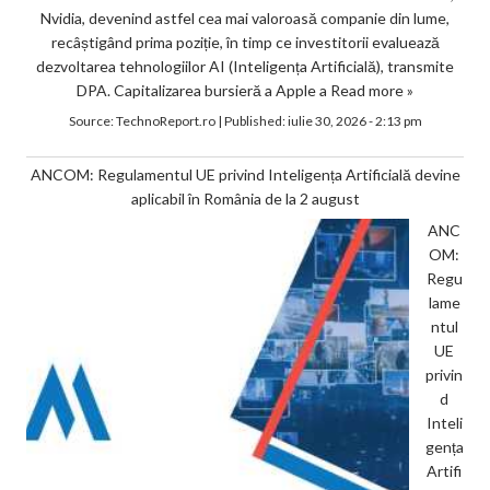
Nvidia, devenind astfel cea mai valoroasă companie din lume,
recâștigând prima poziție, în timp ce investitorii evaluează
dezvoltarea tehnologiilor AI (Inteligența Artificială), transmite
DPA. Capitalizarea bursieră a Apple a
Read more »
Source:
TechnoReport.ro
|
Published:
iulie 30, 2026 - 2:13 pm
ANCOM: Regulamentul UE privind Inteligența Artificială devine
aplicabil în România de la 2 august
ANC
OM:
Regu
lame
ntul
UE
privin
d
Inteli
gența
Artifi