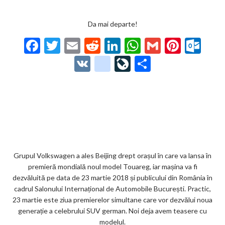
Da mai departe!
F
T
E
R
Li
W
G
Pi
O
ac
w
m
e
n
h
m
nt
ut
V
g
Li
P
e
itt
ai
d
ke
at
ai
er
lo
K
o
ve
ar
b
er
l
di
dI
s
l
es
o
o
Jo
ta
o
t
n
A
t
k.
gl
ur
je
o
p
co
e_
n
az
k
p
m
b
al
ă
o
Grupul Volkswagen a ales Beijing drept orașul în care va lansa în
premieră mondială noul model Touareg, iar mașina va fi
o
dezvăluită pe data de 23 martie 2018 și publicului din România în
k
cadrul Salonului Internațional de Automobile București. Practic,
23 martie este ziua premierelor simultane care vor dezvălui noua
m
generație a celebrului SUV german. Noi deja avem teasere cu
ar
modelul.