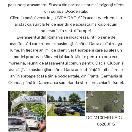
pasiune și atașament. Și asta din partea celor mai exigenți clienți
din Europa Occidentală.
Clienții români veniți în „LUMEA DACIA” în acest week-end au
arătat că sunt la fel de mândri de această marcă precum
posesorii din restul Europei.
Evenimentul din România se încadrează într-o serie de
manifestări care reunesc pasionați ai mărcii Dacia din întreaga
lume. În fiecare an, mii de clienți vest europeni care au ales un
model produs la Mioveni își dau întâlnire pentru a petrece
împreună, reuniți de atașamentul comun pentru Dacia. Cluburi și
asociații ale pasionaților mărcii Dacia au luat ființă în ultimii zece
ani în aproape toate țările occidentale, din Franța, Germania și
Olanda, până în Danemarca sau Irlanda și, recent, chiar în Israel.
DCIM100MEDIADJI
_0620.JPG