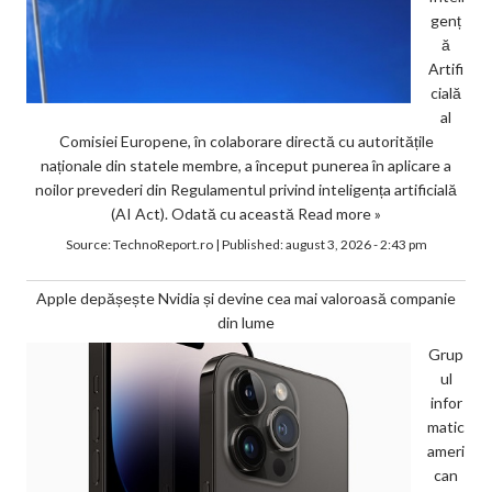
genț
ă
Artifi
cială
al
Comisiei Europene, în colaborare directă cu autoritățile
naționale din statele membre, a început punerea în aplicare a
noilor prevederi din Regulamentul privind inteligența artificială
(AI Act). Odată cu această
Read more »
Source:
TechnoReport.ro
|
Published:
august 3, 2026 - 2:43 pm
Apple depășește Nvidia și devine cea mai valoroasă companie
din lume
Grup
ul
infor
matic
ameri
can