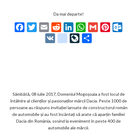
Da mai departe!
F
T
E
R
Li
W
G
Pi
O
ac
w
m
e
n
h
m
nt
ut
V
g
Li
P
e
itt
ai
d
ke
at
ai
er
lo
K
o
ve
ar
b
er
l
di
dI
s
l
es
o
o
Jo
ta
o
t
n
A
t
k.
gl
ur
je
o
p
co
e_
n
az
k
p
m
b
al
ă
o
Sâmbătă, 08 iulie 2017, Domeniul Mogoșoaia a fost locul de
întâlnire al clienților și pasionaților mărcii Dacia. Peste 1000 de
o
persoane au răspuns invitației lansate de constructorul român
k
de automobile și au fost încântați să arate că aparțin familiei
Dacia din România, sosind la eveniment în peste 400 de
m
automobile ale mărcii.
ar