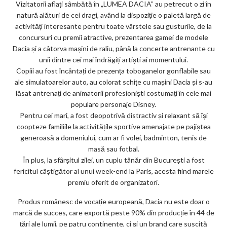
Vizitatorii aflați sâmbătă în „LUMEA DACIA” au petrecut o zi în
ks
natură alături de cei dragi, având la dispoziție o paletă largă de
activități interesante pentru toate vârstele sau gusturile, de la
concursuri cu premii atractive, prezentarea gamei de modele
Dacia și a câtorva mașini de raliu, până la concerte antrenante cu
unii dintre cei mai îndrăgiți artiști ai momentului.
Copiii au fost încântați de prezența toboganelor gonflabile sau
ale simulatoarelor auto, au colorat schițe cu mașini Dacia și s-au
lăsat antrenați de animatorii profesioniști costumați în cele mai
populare personaje Disney.
Pentru cei mari, a fost deopotrivă distractiv și relaxant să își
coopteze familiile la activitățile sportive amenajate pe pajiștea
generoasă a domeniului, cum ar fi volei, badminton, tenis de
masă sau fotbal.
În plus, la sfârșitul zilei, un cuplu tânăr din București a fost
fericitul câștigător al unui week-end la Paris, acesta fiind marele
premiu oferit de organizatori.
Produs românesc de vocație europeană, Dacia nu este doar o
marcă de succes, care exportă peste 90% din producție în 44 de
țări ale lumii, pe patru continente, ci și un brand care suscită