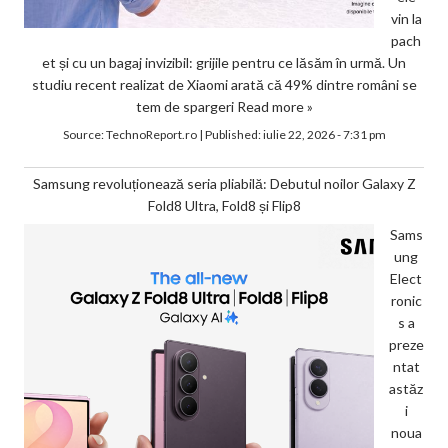
vin la
pach
et și cu un bagaj invizibil: grijile pentru ce lăsăm în urmă. Un
studiu recent realizat de Xiaomi arată că 49% dintre români se
tem de spargeri
Read more »
Source:
TechnoReport.ro
|
Published:
iulie 22, 2026 - 7:31 pm
Samsung revoluționează seria pliabilă: Debutul noilor Galaxy Z
Fold8 Ultra, Fold8 și Flip8
Sams
ung
Elect
ronic
s a
preze
ntat
astăz
i
noua