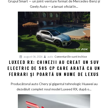
la
Grupul Smart — un joint-venture format de Mercedes-Benz și
80%
Geely Auto — a lansat oficial în...
în
doar
12
minute:
Smart
lansează
noua
generație
Smart
pentru
august 06, 2026
auto
Comentariile sunt închise
#1
LUXEED RX: CHINEZII AU CREAT UN SUV
Luxeed
în
ELECTRIC DE 585 CP CARE ARATĂ CA UN
RX:
China
Chinezii
FERRARI ȘI POARTĂ UN NUME DE LEXUS
au
creat
Producătorul auto Chery și gigantul tehnologic Huawei au
un
dezvăluit complet noul model Luxeed RX, după o...
SUV
electric
de