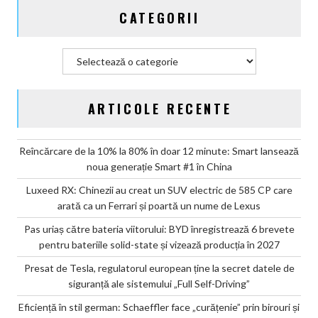
și
CATEGORII
vizează
producția
în
Categorii
2027
ARTICOLE RECENTE
Reîncărcare de la 10% la 80% în doar 12 minute: Smart lansează
noua generație Smart #1 în China
Luxeed RX: Chinezii au creat un SUV electric de 585 CP care
arată ca un Ferrari și poartă un nume de Lexus
Pas uriaș către bateria viitorului: BYD înregistrează 6 brevete
pentru bateriile solid-state și vizează producția în 2027
Presat de Tesla, regulatorul european ține la secret datele de
siguranță ale sistemului „Full Self-Driving”
Eficiență în stil german: Schaeffler face „curățenie” prin birouri și