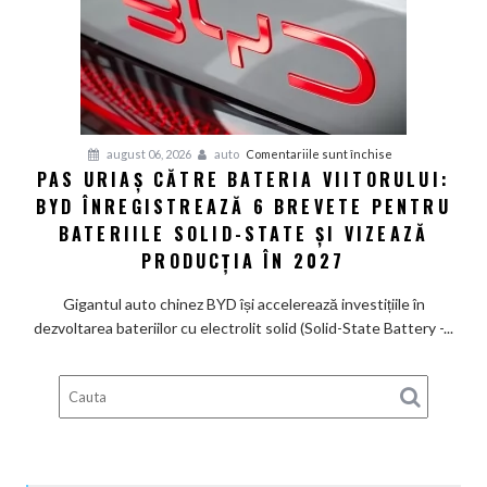
585
CP
care
arată
ca
un
Ferrari
pentru
august 06, 2026
auto
Comentariile sunt închise
PAS URIAȘ CĂTRE BATERIA VIITORULUI:
și
Pas
poartă
BYD ÎNREGISTREAZĂ 6 BREVETE PENTRU
uriaș
un
către
BATERIILE SOLID-STATE ȘI VIZEAZĂ
nume
bateria
PRODUCȚIA ÎN 2027
de
viitorului:
Lexus
BYD
Gigantul auto chinez BYD își accelerează investițiile în
înregistrează
dezvoltarea bateriilor cu electrolit solid (Solid-State Battery -...
6
brevete
pentru
bateriile
solid-
state