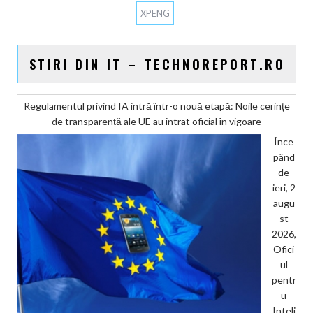
XPENG
STIRI DIN IT – TECHNOREPORT.RO
Regulamentul privind IA intră într-o nouă etapă: Noile cerințe
de transparență ale UE au intrat oficial în vigoare
Înce
pând
de
ieri, 2
augu
st
2026,
Ofici
ul
pentr
u
Inteli