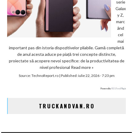
serie
Galax
y Z,
marc
ând
cel
mai
important pas din istoria dispozitivelor pliabile. Gamă completă
de anul acesta aduce pe piață trei concepte distincte,
proiectate să acopere nevoi specifice: de la productivitatea de
nivel profesional
Read more »
Source:
TechnoReport.ro
|
Published:
iulie 22, 2026 - 7:23 pm
Powered by
RSS Feed Plugin
TRUCKANDVAN.RO