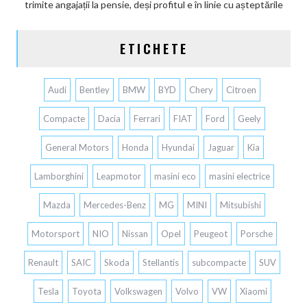
trimite angajații la pensie, deși profitul e în linie cu așteptările
ETICHETE
Audi
Bentley
BMW
BYD
Chery
Citroen
Compacte
Dacia
Ferrari
FIAT
Ford
Geely
General Motors
Honda
Hyundai
Jaguar
Kia
Lamborghini
Leapmotor
masini eco
masini electrice
Mazda
Mercedes-Benz
MG
MINI
Mitsubishi
Motorsport
NIO
Nissan
Opel
Peugeot
Porsche
Renault
SAIC
Skoda
Stellantis
subcompacte
SUV
Tesla
Toyota
Volkswagen
Volvo
VW
Xiaomi