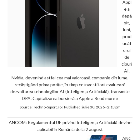
Appl
e a
depă
șit,
luni,
prod
ucăt
orul
de
cipuri
AI,
Nvidia, devenind astfel cea mai valoroasă companie din lume,
recâștigând prima poziție, în timp ce investitorii evaluează
dezvoltarea tehnologiilor AI (Inteligența Artificială), transmite
DPA. Capitalizarea bursieră a Apple a
Read more »
Source:
TechnoReport.ro
|
Published:
iulie 30, 2026 - 2:13 pm
ANCOM: Regulamentul UE privind Inteligența Artificială devine
aplicabil în România de la 2 august
ANC