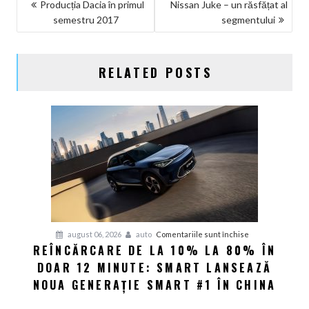
NAVIGARE
Producția Dacia în primul
Nissan Juke – un răsfățat al
semestru 2017
segmentului
ÎN
ARTICOLE
RELATED POSTS
pentru
august 06, 2026
auto
Comentariile sunt închise
REÎNCĂRCARE DE LA 10% LA 80% ÎN
Reîncărcare
DOAR 12 MINUTE: SMART LANSEAZĂ
de
la
NOUA GENERAȚIE SMART #1 ÎN CHINA
10%