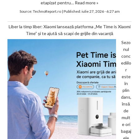
etapizat pentru…
Read more »
Source:
TechnoReport.ro
|
Published:
iulie 27, 2026 - 6:27 am
Liber la timp liber: Xiaomi lansează platforma „Me Time is Xiaomi
Time” și te ajută să scapi de grijile din vacanță
Sezo
nul
conc
ediilo
r
este
în
plin
dans,
însă
de
mult
e ori
bagaj
ele