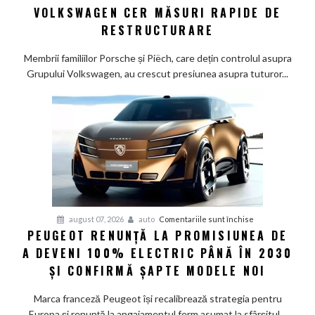
la
VOLKSWAGEN CER MĂSURI RAPIDE DE
Wolfsburg:
RESTRUCTURARE
Familiile
care
Membrii familiilor Porsche și Piëch, care dețin controlul asupra
controlează
Grupului Volkswagen, au crescut presiunea asupra tuturor...
Grupul
Volkswagen
cer
măsuri
rapide
de
restructurare
pentru
august 07, 2026
auto
Comentariile sunt închise
PEUGEOT RENUNȚĂ LA PROMISIUNEA DE
Peugeot
A DEVENI 100% ELECTRIC PÂNĂ ÎN 2030
renunță
la
ȘI CONFIRMĂ ȘAPTE MODELE NOI
promisiunea
de
Marca franceză Peugeot își recalibrează strategia pentru
a
Europa și renunță la angajamentul ferm asumat la sfârșitul...