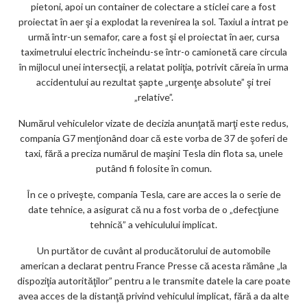
pietoni, apoi un container de colectare a sticlei care a fost
ar
proiectat în aer şi a explodat la revenirea la sol. Taxiul a intrat pe
ks
urmă într-un semafor, care a fost şi el proiectat în aer, cursa
taximetrului electric încheindu-se într-o camionetă care circula
în mijlocul unei intersecţii, a relatat poliţia, potrivit căreia în urma
accidentului au rezultat şapte „urgenţe absolute” şi trei
„relative”.
Numărul vehiculelor vizate de decizia anunţată marţi este redus,
compania G7 menţionând doar că este vorba de 37 de şoferi de
taxi, fără a preciza numărul de maşini Tesla din flota sa, unele
putând fi folosite în comun.
În ce o priveşte, compania Tesla, care are acces la o serie de
date tehnice, a asigurat că nu a fost vorba de o „defecţiune
tehnică” a vehiculului implicat.
Un purtător de cuvânt al producătorului de automobile
american a declarat pentru France Presse că acesta rămâne „la
dispoziţia autorităţilor” pentru a le transmite datele la care poate
avea acces de la distanţă privind vehiculul implicat, fără a da alte