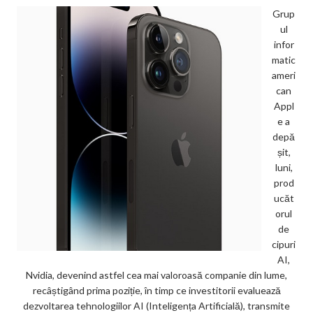
Grup
ul
infor
matic
ameri
can
Appl
e a
depă
șit,
luni,
prod
ucăt
orul
de
cipuri
AI,
Nvidia, devenind astfel cea mai valoroasă companie din lume,
recâștigând prima poziție, în timp ce investitorii evaluează
dezvoltarea tehnologiilor AI (Inteligența Artificială), transmite