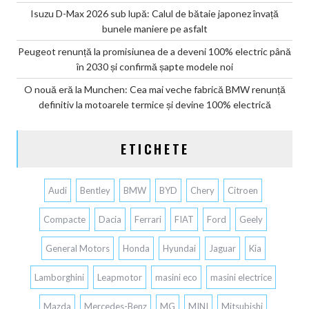
Isuzu D-Max 2026 sub lupă: Calul de bătaie japonez învață
bunele maniere pe asfalt
Peugeot renunță la promisiunea de a deveni 100% electric până
în 2030 și confirmă șapte modele noi
O nouă eră la Munchen: Cea mai veche fabrică BMW renunță
definitiv la motoarele termice și devine 100% electrică
ETICHETE
Audi
Bentley
BMW
BYD
Chery
Citroen
Compacte
Dacia
Ferrari
FIAT
Ford
Geely
General Motors
Honda
Hyundai
Jaguar
Kia
Lamborghini
Leapmotor
masini eco
masini electrice
Mazda
Mercedes-Benz
MG
MINI
Mitsubishi