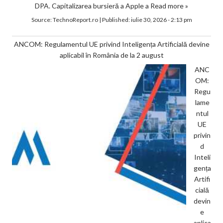
DPA. Capitalizarea bursieră a Apple a
Read more »
Source:
TechnoReport.ro
|
Published:
iulie 30, 2026 - 2:13 pm
ANCOM: Regulamentul UE privind Inteligența Artificială devine
aplicabil în România de la 2 august
ANC
OM:
Regu
lame
ntul
UE
privin
d
Inteli
gența
Artifi
cială
devin
e
aplica