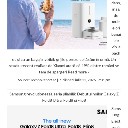
dans,
însă
de
mult
e ori
bagaj
ele
vin la
pach
et și cu un bagaj invizibil: grijile pentru ce lăsăm în urmă. Un
studiu recent realizat de Xiaomi arată că 49% dintre români se
tem de spargeri
Read more »
Source:
TechnoReport.ro
|
Published:
iulie 22, 2026 - 7:31 pm
Samsung revoluționează seria pliabilă: Debutul noilor Galaxy Z
Fold8 Ultra, Fold8 și Flip8
Sams
ung
Elect
ronic