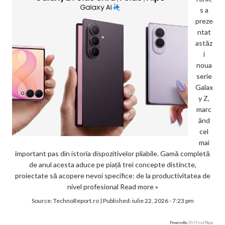
s a
preze
ntat
astăz
i
noua
serie
Galax
y Z,
marc
ând
cel
mai
important pas din istoria dispozitivelor pliabile. Gamă completă
de anul acesta aduce pe piață trei concepte distincte,
proiectate să acopere nevoi specifice: de la productivitatea de
nivel profesional
Read more »
Source:
TechnoReport.ro
|
Published:
iulie 22, 2026 - 7:23 pm
Powered by
RSS Feed Plugin