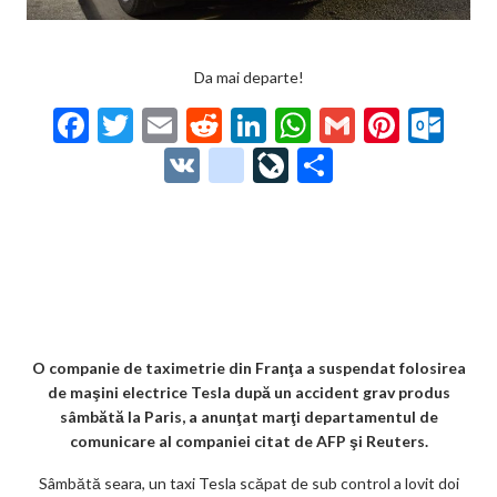
Da mai departe!
F
T
E
R
Li
W
G
Pi
O
ac
w
m
e
n
h
m
nt
ut
V
g
Li
P
e
itt
ai
d
ke
at
ai
er
lo
K
o
ve
ar
b
er
l
di
dI
s
l
es
o
o
Jo
ta
o
t
n
A
t
k.
gl
ur
je
o
p
co
e_
n
az
k
p
m
b
al
ă
o
O companie de taximetrie din Franţa a suspendat folosirea
de maşini electrice Tesla după un accident grav produs
o
sâmbătă la Paris, a anunţat marţi departamentul de
k
comunicare al companiei citat de AFP şi Reuters.
m
Sâmbătă seara, un taxi Tesla scăpat de sub control a lovit doi