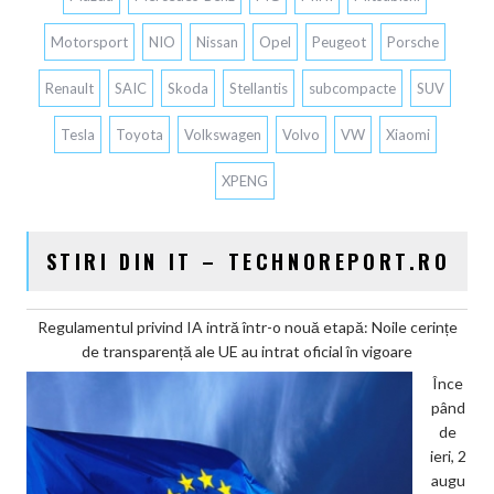
Motorsport
NIO
Nissan
Opel
Peugeot
Porsche
Renault
SAIC
Skoda
Stellantis
subcompacte
SUV
Tesla
Toyota
Volkswagen
Volvo
VW
Xiaomi
XPENG
STIRI DIN IT – TECHNOREPORT.RO
Regulamentul privind IA intră într-o nouă etapă: Noile cerințe
de transparență ale UE au intrat oficial în vigoare
Înce
pând
de
ieri, 2
augu