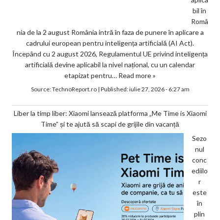
bil în
Româ
nia de la 2 august România intră în faza de punere în aplicare a
cadrului european pentru inteligența artificială (AI Act).
Începând cu 2 august 2026, Regulamentul UE privind inteligența
artificială devine aplicabil la nivel național, cu un calendar
etapizat pentru…
Read more »
Source:
TechnoReport.ro
|
Published:
iulie 27, 2026 - 6:27 am
Liber la timp liber: Xiaomi lansează platforma „Me Time is Xiaomi
Time” și te ajută să scapi de grijile din vacanță
Sezo
nul
conc
ediilo
r
este
în
plin