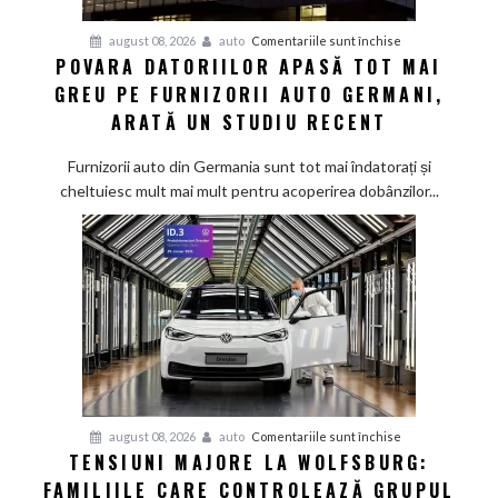
pentru
august 08, 2026
auto
Comentariile sunt închise
POVARA DATORIILOR APASĂ TOT MAI
Povara
GREU PE FURNIZORII AUTO GERMANI,
datoriilor
apasă
ARATĂ UN STUDIU RECENT
tot
mai
Furnizorii auto din Germania sunt tot mai îndatorați și
greu
cheltuiesc mult mai mult pentru acoperirea dobânzilor...
pe
furnizorii
auto
germani,
arată
un
studiu
recent
pentru
august 08, 2026
auto
Comentariile sunt închise
TENSIUNI MAJORE LA WOLFSBURG:
Tensiuni
FAMILIILE CARE CONTROLEAZĂ GRUPUL
majore