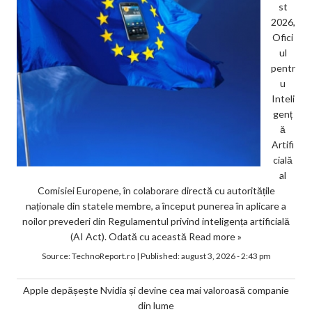
st
2026,
Ofici
ul
pentr
u
Inteli
genț
ă
Artifi
cială
al
Comisiei Europene, în colaborare directă cu autoritățile
naționale din statele membre, a început punerea în aplicare a
noilor prevederi din Regulamentul privind inteligența artificială
(AI Act). Odată cu această
Read more »
Source:
TechnoReport.ro
|
Published:
august 3, 2026 - 2:43 pm
Apple depășește Nvidia și devine cea mai valoroasă companie
din lume