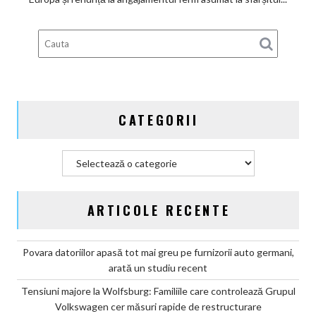
deveni
100%
electric
până
în
2030
și
CATEGORII
confirmă
șapte
modele
Categorii
noi
ARTICOLE RECENTE
Povara datoriilor apasă tot mai greu pe furnizorii auto germani,
arată un studiu recent
Tensiuni majore la Wolfsburg: Familiile care controlează Grupul
Volkswagen cer măsuri rapide de restructurare