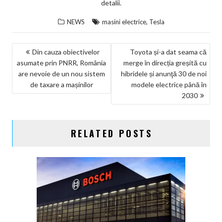
detalii.
,
NEWS
masini electrice
Tesla
NAVIGARE
Din cauza obiectivelor
Toyota și-a dat seama că
asumate prin PNRR, România
merge în direcția greșită cu
ÎN
are nevoie de un nou sistem
hibridele și anunţă 30 de noi
ARTICOLE
de taxare a mașinilor
modele electrice până în
2030
RELATED POSTS