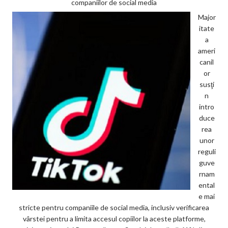
companiilor de social media
Major
itate
a
ameri
canil
or
susţi
n
intro
duce
rea
unor
reguli
guve
rnam
ental
e mai
stricte pentru companiile de social media, inclusiv verificarea
vârstei pentru a limita accesul copiilor la aceste platforme,