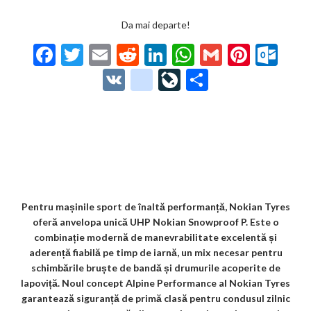
Da mai departe!
F
T
E
R
Li
W
G
Pi
O
ac
w
m
e
n
h
m
nt
ut
V
g
Li
P
e
itt
ai
d
ke
at
ai
er
lo
K
o
ve
ar
b
er
l
di
dI
s
l
es
o
o
Jo
ta
o
t
n
A
t
k.
gl
ur
je
o
p
co
e_
n
az
k
p
m
b
al
ă
o
Pentru mașinile sport de înaltă performanță, Nokian Tyres
oferă anvelopa unică UHP Nokian Snowproof P. Este o
o
combinație modernă de manevrabilitate excelentă și
k
aderență fiabilă pe timp de iarnă, un mix necesar pentru
schimbările bruște de bandă și drumurile acoperite de
m
lapoviță. Noul concept Alpine Performance al Nokian Tyres
ar
garantează siguranță de primă clasă pentru condusul zilnic