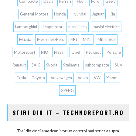
Compacte
Dacia
Ferrari
FIAT
Ford
Geely
General Motors
Honda
Hyundai
Jaguar
Kia
Lamborghini
Leapmotor
masini eco
masini electrice
Mazda
Mercedes-Benz
MG
MINI
Mitsubishi
Motorsport
NIO
Nissan
Opel
Peugeot
Porsche
Renault
SAIC
Skoda
Stellantis
subcompacte
SUV
Tesla
Toyota
Volkswagen
Volvo
VW
Xiaomi
XPENG
STIRI DIN IT – TECHNOREPORT.RO
Trei din cinci americani vor un control mai strict asupra