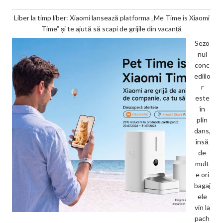
Liber la timp liber: Xiaomi lansează platforma „Me Time is Xiaomi
Time” și te ajută să scapi de grijile din vacanță
Sezo
nul
conc
ediilo
r
este
în
plin
dans,
însă
de
mult
e ori
bagaj
ele
vin la
pach