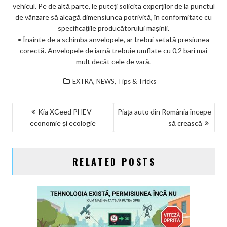
vehicul. Pe de altă parte, le puteți solicita experților de la punctul
de vânzare să aleagă dimensiunea potrivită, în conformitate cu
specificațiile producătorului mașinii.
• Înainte de a schimba anvelopele, ar trebui setată presiunea
corectă. Anvelopele de iarnă trebuie umflate cu 0,2 bari mai
mult decât cele de vară.
,
,
EXTRA
NEWS
Tips & Tricks
NAVIGARE
Kia XCeed PHEV –
Piața auto din România începe
economie și ecologie
să crească
ÎN
ARTICOLE
RELATED POSTS