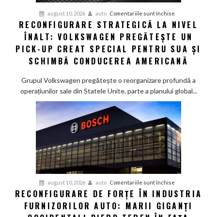
pentru
august 10, 2026
auto
Comentariile sunt închise
RECONFIGURARE STRATEGICĂ LA NIVEL
Reconfigurare
ÎNALT: VOLKSWAGEN PREGĂTEȘTE UN
strategică
la
PICK-UP CREAT SPECIAL PENTRU SUA ȘI
nivel
SCHIMBĂ CONDUCEREA AMERICANĂ
înalt:
Volkswagen
Grupul Volkswagen pregătește o reorganizare profundă a
pregătește
operațiunilor sale din Statele Unite, parte a planului global...
un
pick-
up
creat
special
pentru
SUA
și
pentru
august 10, 2026
auto
Comentariile sunt închise
schimbă
RECONFIGURARE DE FORȚE ÎN INDUSTRIA
Reconfigurare
conducerea
FURNIZORILOR AUTO: MARII GIGANȚI
de
americană
forțe