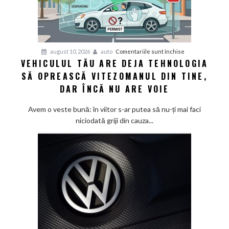
pentru
august 10, 2026
auto
Comentariile sunt închise
VEHICULUL TĂU ARE DEJA TEHNOLOGIA
Vehiculul
SĂ OPREASCĂ VITEZOMANUL DIN TINE,
tău
are
DAR ÎNCĂ NU ARE VOIE
deja
tehnologia
Avem o veste bună: în viitor s-ar putea să nu-ți mai faci
să
niciodată griji din cauza...
oprească
vitezomanul
din
tine,
dar
încă
nu
are
voie