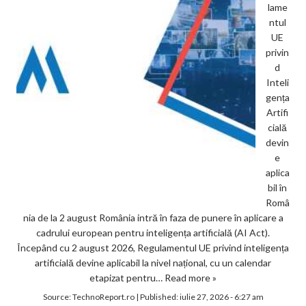
lame
ntul
UE
privin
d
Inteli
gența
Artifi
cială
devin
e
aplica
bil în
Româ
nia de la 2 august România intră în faza de punere în aplicare a
cadrului european pentru inteligența artificială (AI Act).
Începând cu 2 august 2026, Regulamentul UE privind inteligența
artificială devine aplicabil la nivel național, cu un calendar
etapizat pentru…
Read more »
Source:
TechnoReport.ro
|
Published:
iulie 27, 2026 - 6:27 am