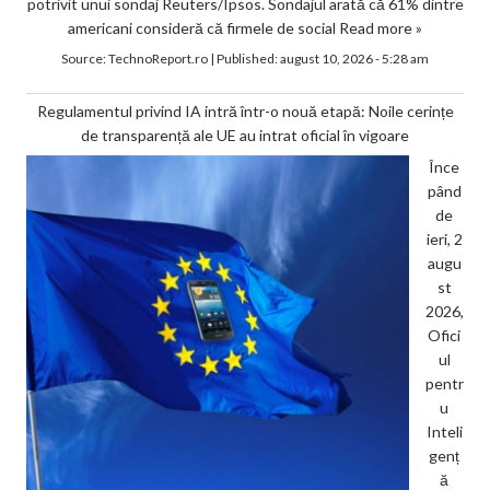
potrivit unui sondaj Reuters/Ipsos. Sondajul arată că 61% dintre
americani consideră că firmele de social
Read more »
Source:
TechnoReport.ro
|
Published:
august 10, 2026 - 5:28 am
Regulamentul privind IA intră într-o nouă etapă: Noile cerințe
de transparență ale UE au intrat oficial în vigoare
Înce
pând
de
ieri, 2
augu
st
2026,
Ofici
ul
pentr
u
Inteli
genț
ă