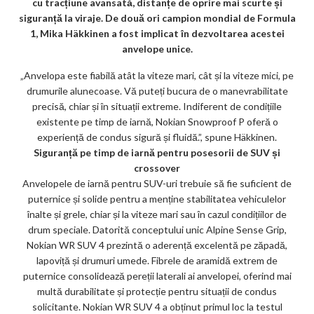
cu tracțiune avansată, distanțe de oprire mai scurte și
ks
siguranță la viraje. De două ori campion mondial de Formula
1, Mika Häkkinen a fost implicat în dezvoltarea acestei
anvelope unice.
„Anvelopa este fiabilă atât la viteze mari, cât și la viteze mici, pe
drumurile alunecoase. Vă puteți bucura de o manevrabilitate
precisă, chiar și în situații extreme. Indiferent de condițiile
existente pe timp de iarnă, Nokian Snowproof P oferă o
experiență de condus sigură și fluidă.”, spune Häkkinen.
Siguranță pe timp de iarnă pentru posesorii de SUV și
crossover
Anvelopele de iarnă pentru SUV-uri trebuie să fie suficient de
puternice și solide pentru a menține stabilitatea vehiculelor
înalte și grele, chiar și la viteze mari sau în cazul condițiilor de
drum speciale. Datorită conceptului unic Alpine Sense Grip,
Nokian WR SUV 4 prezintă o aderență excelentă pe zăpadă,
lapoviță și drumuri umede. Fibrele de aramidă extrem de
puternice consolidează pereții laterali ai anvelopei, oferind mai
multă durabilitate și protecție pentru situații de condus
solicitante. Nokian WR SUV 4 a obținut primul loc la testul