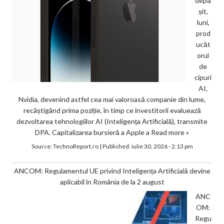
depă
șit,
luni,
prod
ucăt
orul
de
cipuri
AI,
Nvidia, devenind astfel cea mai valoroasă companie din lume,
recâștigând prima poziție, în timp ce investitorii evaluează
dezvoltarea tehnologiilor AI (Inteligența Artificială), transmite
DPA. Capitalizarea bursieră a Apple a
Read more »
Source:
TechnoReport.ro
|
Published:
iulie 30, 2026 - 2:13 pm
ANCOM: Regulamentul UE privind Inteligența Artificială devine
aplicabil în România de la 2 august
ANC
OM:
Regu