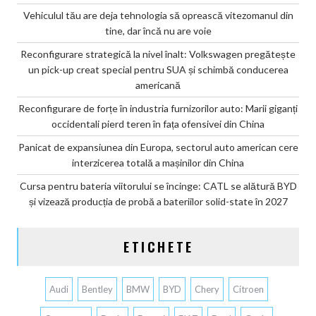
Vehiculul tău are deja tehnologia să oprească vitezomanul din
tine, dar încă nu are voie
Reconfigurare strategică la nivel înalt: Volkswagen pregătește
un pick-up creat special pentru SUA și schimbă conducerea
americană
Reconfigurare de forțe în industria furnizorilor auto: Marii giganți
occidentali pierd teren în fața ofensivei din China
Panicat de expansiunea din Europa, sectorul auto american cere
interzicerea totală a mașinilor din China
Cursa pentru bateria viitorului se încinge: CATL se alătură BYD
și vizează producția de probă a bateriilor solid-state în 2027
ETICHETE
Audi
Bentley
BMW
BYD
Chery
Citroen