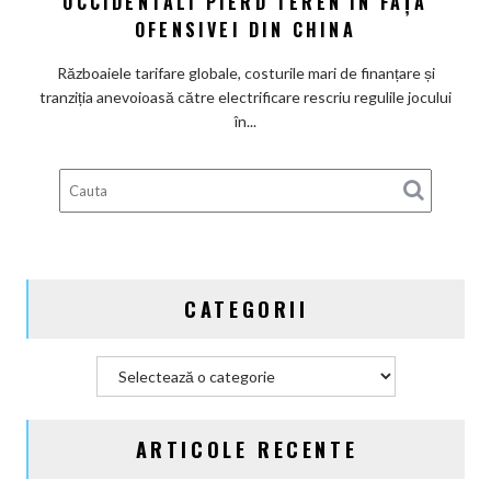
OCCIDENTALI PIERD TEREN ÎN FAȚA
în
OFENSIVEI DIN CHINA
industria
furnizorilor
Războaiele tarifare globale, costurile mari de finanțare și
auto:
tranziția anevoioasă către electrificare rescriu regulile jocului
Marii
în...
giganți
occidentali
pierd
teren
în
fața
ofensivei
CATEGORII
din
China
Categorii
ARTICOLE RECENTE