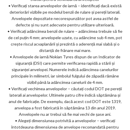
• Verificați starea anvelopelor de iarnă – identificați dacă există
deteriorări vizibile pe modelul benzii de rulare și pereții laterali.
Anvelopele depozitate necorespunzător pot avea astfel de
defecte și nu sunt adecvate pentru utilizare ulterioară.
• Verificați adâncimea benzii de rulare – adâncimea trebuie să fie
de cel puțin 4 mm; anvelopele uzate, cu adâncime sub 4 mm, pot
crește riscul acvaplanării și prezintă o aderență mai slabă și o
distanță de frânare mai mare.
• Anvelopele de iarnă Nokian Tyres dispun de un Indicator de
siguranță (DSI) care permite verificarea rapidă a stării și
siguranței anvelopei. Numerele indică adâncimea canelurilor
principale în milimetri, iar simbolul fulgului de zăpadă rămâne
vizibil până la adâncimea canelurii de 4 mm.
• Verificați vechimea anvelopelor – căutați codul DOT pe pereții
laterali ai anvelopelor. Ultimele patru cifre indică săptămâna și
anul de fabricație. De exemplu, dacă acest cod DOT este 1319,
anvelopa a fost fabricată în săptămâna 13 din anul 2019.
Anvelopele nu ar trebui să fie mai vechi de șase ani.
• Alegeți dimensiunea potrivită a anvelopelor – verificați
întotdeauna dimensiunea de anvelope recomandată pentru