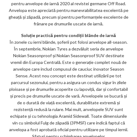
pentru anvelope de iarnă 2020 al revistei germane Off Road.
Anvelopa este apreciată pentru manevrabilitatea excelentă pe
gheață și zăpadă, precum și pentru performanțele excelente de
frânare pe drumurile uscate de iarnă.
Soluție practică pentru condiții blânde de iarnă
În zonele cu ierni blânde, șoferii pot folosi anvelope all-season.
În septembrie, Nokian Tyres a dezvăluit seria de anvelope
Nokian Seasonproof și Nokian Seasonproof SUV destinate
vremii din Europa Centrală. Este o generație complet nouă de
anvelope care includ compusul de cauciuc inovator Season
Sense. Acest nou concept este destinat utilizării pe tot
parcursul sezonului, pentru a asigura un condus sigur în zilele
ploioase și pe drumurile acoperite cu lapoviță, dar și confortabil
și precis pe drumurile uscate de vară. Anvelopele se bucură și
de o durată de viață excelentă, durabilitate extremă și
rezistență redusă la rulare. Mai mult, anvelopele SUV sunt
echipate și cu tehnologia Aramid Sidewall. Toate dimensiunile
vin cu simbolul Fulg de zăpadă (3PMSF) care indică faptul că
anvelopa a fost aprobată oficial pentru utilizare pe timpul iernii.
Sfaturi pentru schimbarea anvelopelor