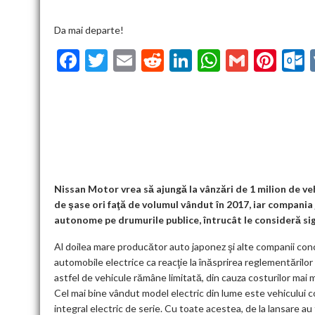
Da mai departe!
F
T
E
R
Li
W
G
Pi
ac
w
m
e
n
h
m
nt
u
e
itt
ai
d
ke
at
ai
er
l
b
er
l
di
dI
s
l
es
o
t
n
A
t
k
o
p
k
p
Nissan Motor vrea să ajungă la vânzări de 1 milion de ve
de şase ori faţă de volumul vândut în 2017, iar compani
autonome pe drumurile publice, întrucât le consideră si
Al doilea mare producător auto japonez şi alte companii con
automobile electrice ca reacţie la înăsprirea reglementărilor 
astfel de vehicule rămâne limitată, din cauza costurilor mai ma
Cel mai bine vândut model electric din lume este vehicului 
integral electric de serie. Cu toate acestea, de la lansare au