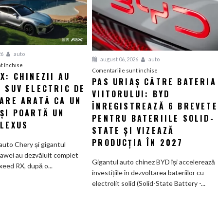
26
auto
august 06, 2026
auto
pentru
t închise
pentru
Comentariile sunt închise
X: CHINEZII AU
Luxeed
PAS URIAȘ CĂTRE BATERIA
Pas
 SUV ELECTRIC DE
RX:
VIITORULUI: BYD
uriaș
Chinezii
CARE ARATĂ CA UN
către
ÎNREGISTREAZĂ 6 BREVETE
au
 ȘI POARTĂ UN
bateria
PENTRU BATERIILE SOLID-
creat
 LEXUS
viitorului:
STATE ȘI VIZEAZĂ
un
BYD
SUV
PRODUCȚIA ÎN 2027
auto Chery și gigantul
înregistrează
electric
awei au dezvăluit complet
6
Gigantul auto chinez BYD își accelerează
de
xeed RX, după o...
brevete
investițiile în dezvoltarea bateriilor cu
585
pentru
electrolit solid (Solid-State Battery -...
CP
bateriile
care
solid-
arată
state
ca