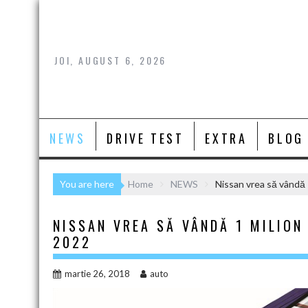
Skip
to
content
JOI, AUGUST 6, 2026
NEWS
DRIVE TEST
EXTRA
BLOG
You are here
Home
NEWS
Nissan vrea să vândă 
NISSAN VREA SĂ VÂNDĂ 1 MILION 
2022
martie 26, 2018
auto