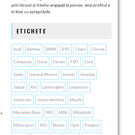
prin birouri și trimite angajații la pensie, deși profitul e
în linie cu așteptările
ETICHETE
Audi
Bentley
BMW
BYD
Chery
Citroen
Compacte
Dacia
Ferrari
FIAT
Ford
Geely
General Motors
Honda
Hyundai
Jaguar
Kia
Lamborghini
Leapmotor
masini eco
masini electrice
Mazda
ru
Mercedes-Benz
MG
MINI
Mitsubishi
Motorsport
NIO
Nissan
Opel
Peugeot