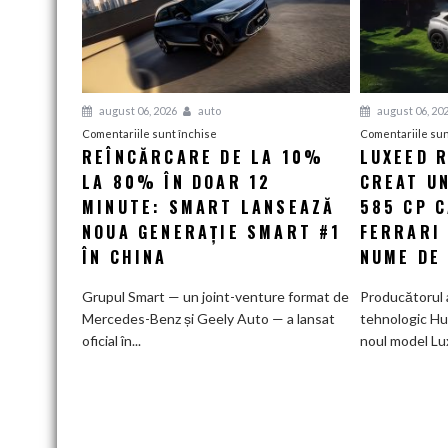
august 06, 2026
auto
august 06, 20
pentru
Comentariile sunt închise
Comentariile sun
REÎNCĂRCARE DE LA 10%
LUXEED R
Reîncărcare
LA 80% ÎN DOAR 12
de
CREAT UN
la
MINUTE: SMART LANSEAZĂ
585 CP 
10%
NOUA GENERAȚIE SMART #1
FERRARI
la
ÎN CHINA
NUME DE
80%
în
Grupul Smart — un joint-venture format de
Producătorul 
doar
Mercedes-Benz și Geely Auto — a lansat
tehnologic Hu
12
oficial în...
noul model Lu
minute:
Smart
lansează
noua
generație