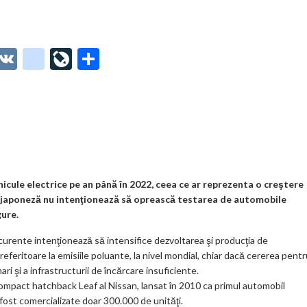
O
V
g
Li
P
t
K
o
ve
ar
o
o
Jo
ta
o
gl
ur
je
.
e_
n
az
co
b
al
ă
m
o
hicule electrice pe an până în 2022, ceea ce ar reprezenta o creştere
a japoneză nu intenţionează să oprească testarea de automobile
o
gure.
k
curente intenţionează să intensifice dezvoltarea şi producţia de
m
referitoare la emisiile poluante, la nivel mondial, chiar dacă cererea pent
ri şi a infrastructurii de încărcare insuficiente.
ar
compact hatchback Leaf al Nissan, lansat în 2010 ca primul automobil
ks
 fost comercializate doar 300.000 de unităţi.