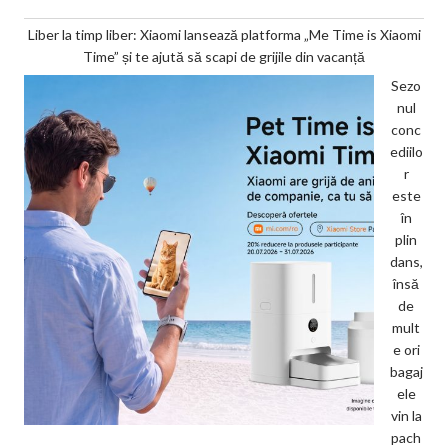
Liber la timp liber: Xiaomi lansează platforma „Me Time is Xiaomi
Time” și te ajută să scapi de grijile din vacanță
Sezo
nul
conc
ediilo
r
este
în
plin
dans,
însă
de
mult
e ori
bagaj
ele
vin la
pach