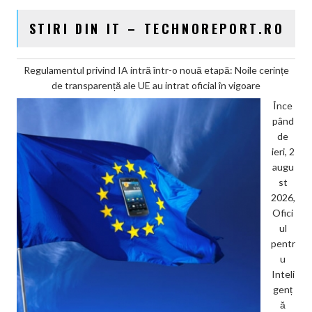
STIRI DIN IT – TECHNOREPORT.RO
Regulamentul privind IA intră într-o nouă etapă: Noile cerințe
de transparență ale UE au intrat oficial în vigoare
Înce
pând
de
ieri, 2
augu
st
2026,
Ofici
ul
pentr
u
Inteli
genț
ă