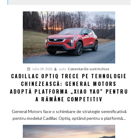
pentru
iulie 09, 2026
auto
Comentariile sunt închise
CADILLAC OPTIQ TRECE PE TEHNOLOGIE
Cadillac
CHINEZEASCĂ: GENERAL MOTORS
Optiq
trece
ADOPTĂ PLATFORMA „XIAO YAO” PENTRU
pe
A RĂMÂNE COMPETITIV
tehnologie
chinezească:
General Motors face o schimbare de strategie semnificativă
General
pentru modelul Cadillac Optiq, optând pentru o platformă...
Motors
adoptă
platforma