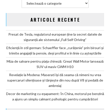
Categorii
chinezesc
ARTICOLE RECENTE
Presat de Tesla, regulatorul european ține la secret datele de
siguranță ale sistemului „Full Self-Driving”
Eficiență în stil german: Schaeffler face „curățenie” prin birouri și
trimite angajații la pensie, deși profitul e în linie cu așteptările
Miza de salvare pentru piața chineză: Great Wall Motor lansează
SUV-ul masiv GWM H10
Revelație la Modena: Maserati își dă seama că nimeni nu vrea
supercaruri silențioase și tânjește din nou după V8 și pedală de
ambreiaj
Decor de marketing cu eșapament: În China, motorul pe benzină
a ajuns un simplu calmant psihologic pentru cumpărători