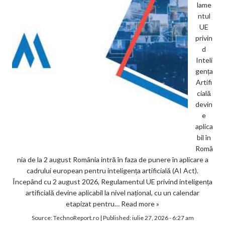
lame
ntul
UE
privin
d
Inteli
gența
Artifi
cială
devin
e
aplica
bil în
Româ
nia de la 2 august România intră în faza de punere în aplicare a
cadrului european pentru inteligența artificială (AI Act).
Începând cu 2 august 2026, Regulamentul UE privind inteligența
artificială devine aplicabil la nivel național, cu un calendar
etapizat pentru…
Read more »
Source:
TechnoReport.ro
|
Published:
iulie 27, 2026 - 6:27 am