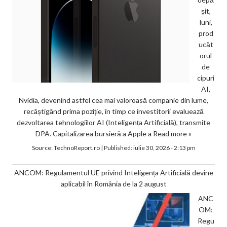
șit,
luni,
prod
ucăt
orul
de
cipuri
AI,
Nvidia, devenind astfel cea mai valoroasă companie din lume,
recâștigând prima poziție, în timp ce investitorii evaluează
dezvoltarea tehnologiilor AI (Inteligența Artificială), transmite
DPA. Capitalizarea bursieră a Apple a
Read more »
Source:
TechnoReport.ro
|
Published:
iulie 30, 2026 - 2:13 pm
ANCOM: Regulamentul UE privind Inteligența Artificială devine
aplicabil în România de la 2 august
ANC
OM:
Regu