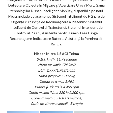
Detectare Obiecte în Mişcare şi Avertizare Unghi Mort. Gama
tehnologiilor Nissan Intelligent Mobility, disponibile pe noul
Micra, include de asemenea Sistemul Inteligent de Frânare de
Urgenţă cu funcţie de Recunoaştere a Pietonilor, Sistemul
Inteligent de Control al Traiectoriei, Sistemul Inteligent de
Control al Rulării, Asistenţa pentru Lumini Fază Lungă,
Recunoaştere Indicatoare Rutiere, Asistenţă la Pornirea din
Rampă.
Nissan Micra 1.5 dCi Tekna
0-100 km/h: 11,9 secunde
Viteza maximă: 179 km/h
L/l/î: 3,999/1.743/1.455
Masă proprie: 1.082 kg
Cilindree (cmc): 1.461
Putere (CP): 90 la 4.400 rpm
Cuplu maxim (Nm): 220 la 2.200 rpm
Consum mediu: 5 l/100 km (mixt)
Cutie de viteze: manuală, 5 trepte