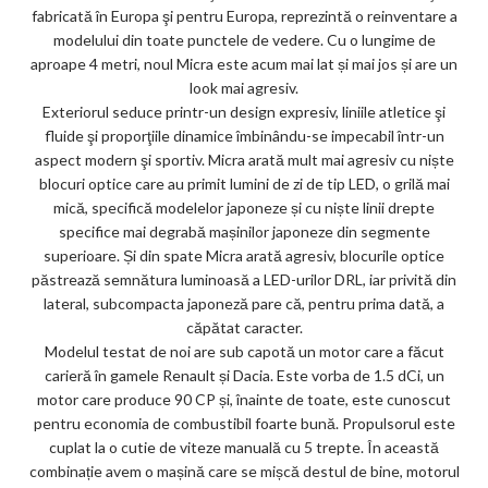
fabricată în Europa şi pentru Europa, reprezintă o reinventare a
ar
modelului din toate punctele de vedere. Cu o lungime de
ks
aproape 4 metri, noul Micra este acum mai lat și mai jos și are un
look mai agresiv.
Exteriorul seduce printr-un design expresiv, liniile atletice şi
fluide şi proporţiile dinamice îmbinându-se impecabil într-un
aspect modern şi sportiv. Micra arată mult mai agresiv cu niște
blocuri optice care au primit lumini de zi de tip LED, o grilă mai
mică, specifică modelelor japoneze și cu niște linii drepte
specifice mai degrabă mașinilor japoneze din segmente
superioare. Și din spate Micra arată agresiv, blocurile optice
păstrează semnătura luminoasă a LED-urilor DRL, iar privită din
lateral, subcompacta japoneză pare că, pentru prima dată, a
căpătat caracter.
Modelul testat de noi are sub capotă un motor care a făcut
carieră în gamele Renault și Dacia. Este vorba de 1.5 dCi, un
motor care produce 90 CP și, înainte de toate, este cunoscut
pentru economia de combustibil foarte bună. Propulsorul este
cuplat la o cutie de viteze manuală cu 5 trepte. În această
combinație avem o mașină care se mișcă destul de bine, motorul