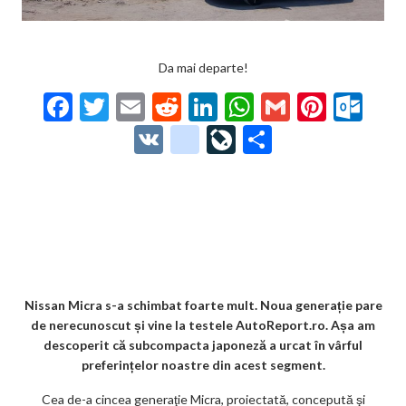
Da mai departe!
F
T
E
R
Li
W
G
Pi
O
ac
w
m
e
n
h
m
nt
ut
V
g
Li
P
e
itt
ai
d
ke
at
ai
er
lo
K
o
ve
ar
b
er
l
di
dI
s
l
es
o
o
Jo
ta
o
t
n
A
t
k.
gl
ur
je
o
p
co
e_
n
az
k
p
m
b
al
ă
o
Nissan Micra s-a schimbat foarte mult. Noua generație pare
de nerecunoscut și vine la testele AutoReport.ro. Așa am
o
descoperit că subcompacta japoneză a urcat în vârful
k
preferințelor noastre din acest segment.
m
Cea de-a cincea generaţie Micra, proiectată, concepută şi