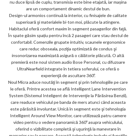
nu duce lipsă de cuplu, transmisia este bine etajată, iar mașina
are un comportament dinamic destul de bun.
Design-ul armonios continuă la interior, cu finisajele de calitate
superioară şi materialele bi-ton moi, plăcute la atingere.
Habitaclul oferă confort maxim în segment pasagerilor din faţă.
În spate găsim spațiu pentru încă 2 pasageri care stau destul de
confortabil. Comenzile grupate intuitiv, scaunele ergonomice
care reduc oboseala, poziţia optimizată de condus şi
insonorizarea maximizată asigură o călătorie plăcută. O altă
premieră este noul sistem audio Bose Personal, cu difuzoare
UltraNearfield integrate în tetiera soferului, ce oferă o
experienţă de ascultare 360º.
Noul Micra aduce noutăţi în segment şi prin tehnologiile pe care
le oferă. Printre acestea se află Intelligent Lane Intervention
System (Sistemul Inteligent de Intervenţie la Părăsirea Benzii),
care readuce vehiculul pe banda de mers atunci când aceasta
este părăsită involuntar. Unică în segment este şi tehnologia
Intelligent Around View Monitor, care utilizează patru camere
video pentru o vedere panoramică 360º asupra vehiculului,
oferind o vizibilitate completă şi uşurinţă la manevrare în
marşarier sau la parcare. Această tehnologie include şi funcţiile