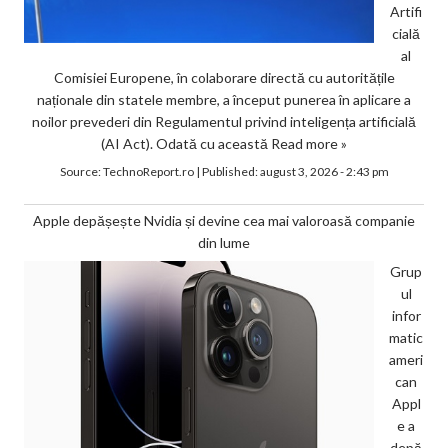
Artifi
cială
al
Comisiei Europene, în colaborare directă cu autoritățile
naționale din statele membre, a început punerea în aplicare a
noilor prevederi din Regulamentul privind inteligența artificială
(AI Act). Odată cu această
Read more »
Source:
TechnoReport.ro
|
Published:
august 3, 2026 - 2:43 pm
Apple depășește Nvidia și devine cea mai valoroasă companie
din lume
Grup
ul
infor
matic
ameri
can
Appl
e a
depă