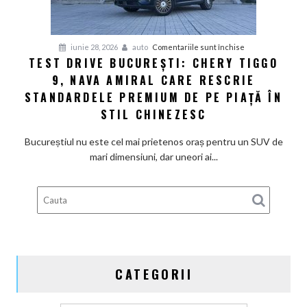
„Ovalul
Albastru”
dintr-
pentru
iunie 28, 2026
auto
Comentariile sunt închise
o
TEST DRIVE BUCUREȘTI: CHERY TIGGO
Test
criză
9, NAVA AMIRAL CARE RESCRIE
Drive
profundă
București:
STANDARDELE PREMIUM DE PE PIAȚĂ ÎN
Chery
STIL CHINEZESC
Tiggo
9,
Bucureștiul nu este cel mai prietenos oraș pentru un SUV de
nava
mari dimensiuni, dar uneori ai...
amiral
care
rescrie
standardele
premium
de
pe
CATEGORII
piață
în
stil