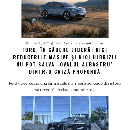
„Xiao
Yao”
pentru
a
rămâne
competitiv
pentru
iulie 03, 2026
auto
Comentariile sunt închise
FORD, ÎN CĂDERE LIBERĂ: NICI
Ford,
REDUCERILE MASIVE ȘI NICI HIBRIZII
în
cădere
NU POT SALVA „OVALUL ALBASTRU”
liberă:
DINTR-O CRIZĂ PROFUNDĂ
Nici
reducerile
Ford traversează una dintre cele mai negre perioade din istoria
masive
sa recentă. În ciuda unor oferte...
și
nici
hibrizii
nu
pot
salva