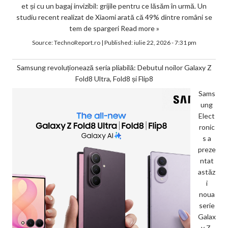
et și cu un bagaj invizibil: grijile pentru ce lăsăm în urmă. Un
studiu recent realizat de Xiaomi arată că 49% dintre români se
tem de spargeri
Read more »
Source:
TechnoReport.ro
|
Published:
iulie 22, 2026 - 7:31 pm
Samsung revoluționează seria pliabilă: Debutul noilor Galaxy Z
Fold8 Ultra, Fold8 și Flip8
Sams
ung
Elect
ronic
s a
preze
ntat
astăz
i
noua
serie
Galax
y Z,