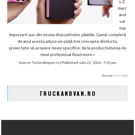
y Z,
marc
ând
cel
mai
important pas din istoria dispozitivelor pliabile. Gamă completă
de anul acesta aduce pe piață trei concepte distincte,
proiectate să acopere nevoi specifice: de la productivitatea de
nivel profesional
Read more »
Source:
TechnoReport.ro
|
Published:
iulie 22, 2026 - 7:23 pm
Powered by
RSS Feed Plugin
TRUCKANDVAN.RO