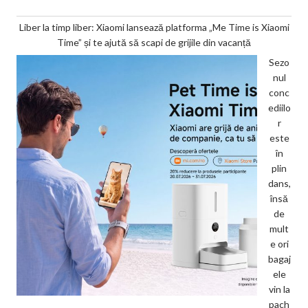
Liber la timp liber: Xiaomi lansează platforma „Me Time is Xiaomi
Time” și te ajută să scapi de grijile din vacanță
Sezo
nul
conc
ediilo
r
este
în
plin
dans,
însă
de
mult
e ori
bagaj
ele
vin la
pach