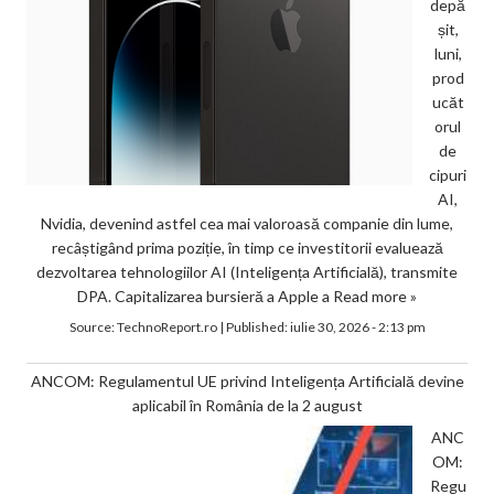
depă
șit,
luni,
prod
ucăt
orul
de
cipuri
AI,
Nvidia, devenind astfel cea mai valoroasă companie din lume,
recâștigând prima poziție, în timp ce investitorii evaluează
dezvoltarea tehnologiilor AI (Inteligența Artificială), transmite
DPA. Capitalizarea bursieră a Apple a
Read more »
Source:
TechnoReport.ro
|
Published:
iulie 30, 2026 - 2:13 pm
ANCOM: Regulamentul UE privind Inteligența Artificială devine
aplicabil în România de la 2 august
ANC
OM:
Regu