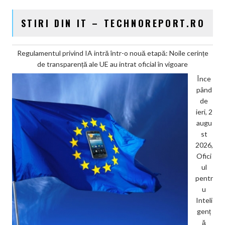
STIRI DIN IT – TECHNOREPORT.RO
Regulamentul privind IA intră într-o nouă etapă: Noile cerințe
de transparență ale UE au intrat oficial în vigoare
Înce
pând
de
ieri, 2
augu
st
2026,
Ofici
ul
pentr
u
Inteli
genț
ă