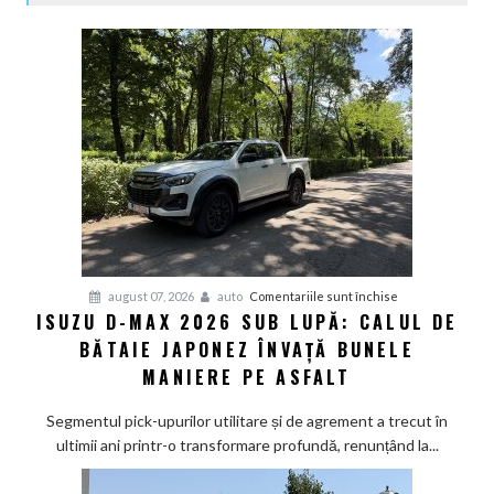
pentru
august 07, 2026
auto
Comentariile sunt închise
ISUZU D-MAX 2026 SUB LUPĂ: CALUL DE
Isuzu
BĂTAIE JAPONEZ ÎNVAȚĂ BUNELE
D-
Max
MANIERE PE ASFALT
2026
sub
Segmentul pick-upurilor utilitare și de agrement a trecut în
lupă:
ultimii ani printr-o transformare profundă, renunțând la...
Calul
de