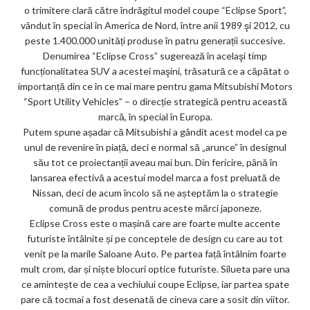
o trimitere clară către îndrăgitul model coupe “Eclipse Sport”,
ar
vândut în special în America de Nord, între anii 1989 şi 2012, cu
ks
peste 1.400.000 unități produse în patru generații succesive.
Denumirea “Eclipse Cross” sugerează în acelaşi timp
funcționalitatea SUV a acestei maşini, trăsatură ce a căpătat o
importanță din ce în ce mai mare pentru gama Mitsubishi Motors
“Sport Utility Vehicles” – o direcție strategică pentru această
marcă, în special în Europa.
Putem spune așadar că Mitsubishi a gândit acest model ca pe
unul de revenire în piață, deci e normal să „arunce” în designul
său tot ce proiectanții aveau mai bun. Din fericire, până în
lansarea efectivă a acestui model marca a fost preluată de
Nissan, deci de acum încolo să ne așteptăm la o strategie
comună de produs pentru aceste mărci japoneze.
Eclipse Cross este o mașină care are foarte multe accente
futuriste întâlnite și pe conceptele de design cu care au tot
venit pe la marile Saloane Auto. Pe partea față întâlnim foarte
mult crom, dar și niște blocuri optice futuriste. Silueta pare una
ce amintește de cea a vechiului coupe Eclipse, iar partea spate
pare că tocmai a fost desenată de cineva care a sosit din viitor.