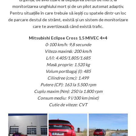
monitorizarea unghiului mort și de un pilot automat adaptiv.
Pentru situațiile în care trebuie să ieșiți cu spatele dintr-un loc
de parcare destul de strâmt, există și un sistem de monitorizare
care te avertizează când există trafic.
Mitsubishi Eclipse Cross 1.5 MIVEC 4×4
0-100 km/h: 9,8 secunde
Viteza maximă: 200 km/h
L/l/î: 4.405/1.805/1.685
Masă proprie: 1.520 kg
Volum portbagaj (l): 485
Cilindree (cmc): 1.499
Putere (CP): 163 la 5.500 rpm
Cuplu maxim (Nm): 250 la 1.800 rpm
Consum mediu: 9 l/100 km (mixt)
Cutie de viteze: CVT