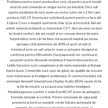
Problema pentru acest producător este că pentru acest model
atractiv poți comanda un singur motor pe benzină. Deci sub
capota modelului de test avem un motor turbo de 1,5 litri care
produce 163 CP. Acesta are suficientă putere pentru a face din
Eclipse Cross o mașină sprintenă chiar și pe autostrată. Noi am
primit varianta echipată cu transmisie CVT, deci am avut un plus
la nivelul confort, dar am reușit și un consum destul de mare.
Surprinzător este cât de bine stă această mașină pe șosea,
aproape că îți amintește de ADN-ul sport al mărcii.
Interiorul este un salt uriaș în ceea ce privește designul și
confortul pentru Mitsubishi. Dacă japonezii vor continua în
această notă la viitoarele modeleva fi foarte bine pentru ei.
Liniile futuriste sunt completate și de niște materiale și finisaje
foarte bune. Comenzile sunt ușor de găsit, iar spațiile de stocare
sunt numeroase și inteligent poziționate. În centrul bordului stă
sistemjul denumit Smartphone Display Audio (SDA) caută să fie
la fel de intuitiv ca ecranul unui telefon inteligent.
Modelul japonez a primit 5 stele EuroNCAP și are de airbaguri,
frontale, laterale și cortină. Printre sistemele de siguranță
prezente la bord se numără: cel de frânare automată de
urgență, de avertizare la depășirea benzii de mers, la