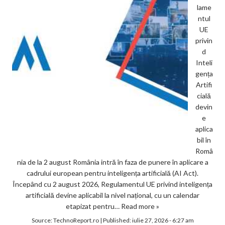
lame
ntul
UE
privin
d
Inteli
gența
Artifi
cială
devin
e
aplica
bil în
Româ
nia de la 2 august România intră în faza de punere în aplicare a
cadrului european pentru inteligența artificială (AI Act).
Începând cu 2 august 2026, Regulamentul UE privind inteligența
artificială devine aplicabil la nivel național, cu un calendar
etapizat pentru…
Read more »
Source:
TechnoReport.ro
|
Published:
iulie 27, 2026 - 6:27 am