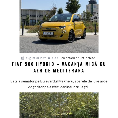
bătaie
japonez
învață
bunele
maniere
pe
asfalt
pentru
august 04, 2026
auto
Comentariile sunt închise
FIAT 500 HYBRID – VACANȚA MICĂ CU
Fiat
AER DE MEDITERANA
500
Hybrid
Ești la semafor pe Bulevardul Magheru, soarele de iulie arde
–
dogoritor pe asfalt, dar înăuntru ești...
vacanța
mică
cu
aer
de
Mediterana