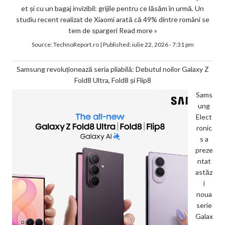
et și cu un bagaj invizibil: grijile pentru ce lăsăm în urmă. Un
studiu recent realizat de Xiaomi arată că 49% dintre români se
tem de spargeri
Read more »
Source:
TechnoReport.ro
|
Published:
iulie 22, 2026 - 7:31 pm
Samsung revoluționează seria pliabilă: Debutul noilor Galaxy Z
Fold8 Ultra, Fold8 și Flip8
Sams
ung
Elect
ronic
s a
preze
ntat
astăz
i
noua
serie
Galax