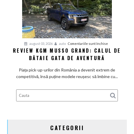
pentru
august 03, 2026
auto
Comentariile sunt închise
REVIEW KGM MUSSO GRAND: CALUL DE
Review
BĂTAIE GATA DE AVENTURĂ
KGM
Musso
Piața pick-up-urilor din România a devenit extrem de
Grand:
competitivă, însă puține modele reușesc să îmbine cu...
Calul
de
bătaie
gata
de
aventură
CATEGORII