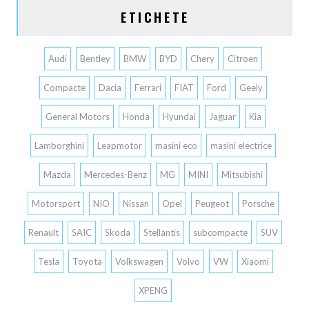
ETICHETE
Audi
Bentley
BMW
BYD
Chery
Citroen
Compacte
Dacia
Ferrari
FIAT
Ford
Geely
General Motors
Honda
Hyundai
Jaguar
Kia
Lamborghini
Leapmotor
masini eco
masini electrice
Mazda
Mercedes-Benz
MG
MINI
Mitsubishi
Motorsport
NIO
Nissan
Opel
Peugeot
Porsche
Renault
SAIC
Skoda
Stellantis
subcompacte
SUV
Tesla
Toyota
Volkswagen
Volvo
VW
Xiaomi
XPENG