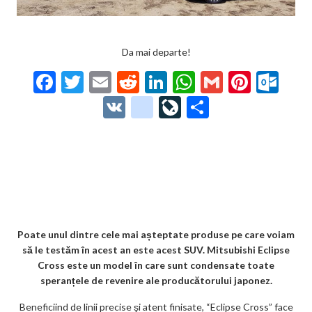
Da mai departe!
F
T
E
R
Li
W
G
Pi
O
ac
w
m
e
n
h
m
nt
ut
V
g
Li
P
e
itt
ai
d
ke
at
ai
er
lo
K
o
ve
ar
b
er
l
di
dI
s
l
es
o
o
Jo
ta
o
t
n
A
t
k.
gl
ur
je
o
p
co
e_
n
az
k
p
m
b
al
ă
o
Poate unul dintre cele mai așteptate produse pe care voiam
să le testăm în acest an este acest SUV. Mitsubishi Eclipse
o
Cross este un model în care sunt condensate toate
k
speranțele de revenire ale producătorului japonez.
m
Beneficiind de linii precise şi atent finisate, “Eclipse Cross” face