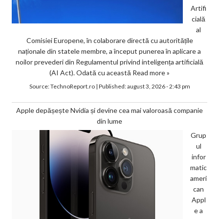
Artifi
cială
al
Comisiei Europene, în colaborare directă cu autoritățile
naționale din statele membre, a început punerea în aplicare a
noilor prevederi din Regulamentul privind inteligența artificială
(AI Act). Odată cu această
Read more »
Source:
TechnoReport.ro
|
Published:
august 3, 2026 - 2:43 pm
Apple depășește Nvidia și devine cea mai valoroasă companie
din lume
Grup
ul
infor
matic
ameri
can
Appl
e a