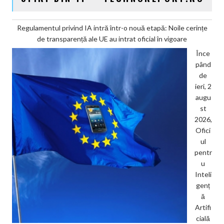
Regulamentul privind IA intră într-o nouă etapă: Noile cerințe
de transparență ale UE au intrat oficial în vigoare
Înce
pând
de
ieri, 2
augu
st
2026,
Ofici
ul
pentr
u
Inteli
genț
ă
Artifi
cială