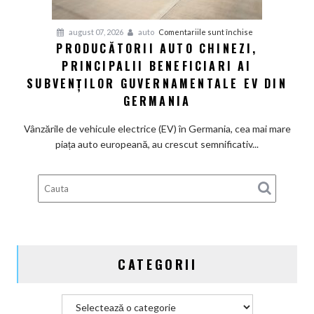
termice
și
pentru
august 07, 2026
auto
Comentariile sunt închise
devine
PRODUCĂTORII AUTO CHINEZI,
Producătorii
100%
PRINCIPALII BENEFICIARI AI
auto
electrică
chinezi,
SUBVENȚILOR GUVERNAMENTALE EV DIN
principalii
GERMANIA
beneficiari
ai
Vânzările de vehicule electrice (EV) în Germania, cea mai mare
subvenților
piața auto europeană, au crescut semnificativ...
guvernamentale
EV
din
Germania
CATEGORII
Categorii