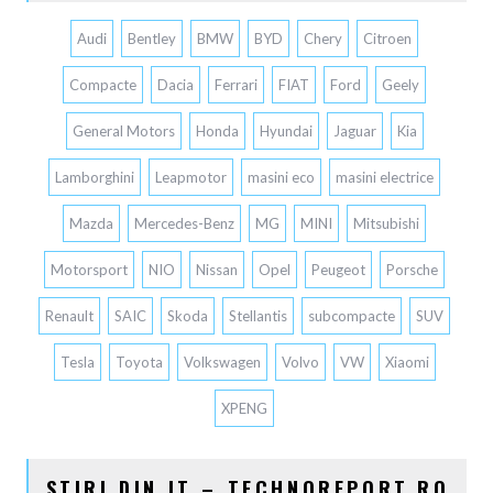
Audi
Bentley
BMW
BYD
Chery
Citroen
Compacte
Dacia
Ferrari
FIAT
Ford
Geely
General Motors
Honda
Hyundai
Jaguar
Kia
Lamborghini
Leapmotor
masini eco
masini electrice
Mazda
Mercedes-Benz
MG
MINI
Mitsubishi
Motorsport
NIO
Nissan
Opel
Peugeot
Porsche
Renault
SAIC
Skoda
Stellantis
subcompacte
SUV
Tesla
Toyota
Volkswagen
Volvo
VW
Xiaomi
XPENG
STIRI DIN IT – TECHNOREPORT.RO