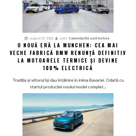
până
în
2030
și
confirmă
șapte
pentru
august 07, 2026
auto
Comentariile sunt închise
modele
O NOUĂ ERĂ LA MUNCHEN: CEA MAI
O
noi
VECHE FABRICĂ BMW RENUNȚĂ DEFINITIV
nouă
eră
LA MOTOARELE TERMICE ȘI DEVINE
la
100% ELECTRICĂ
Munchen:
Cea
Tradiția și viitorul își dau întâlnire în inima Bavariei. Odată cu
mai
startul producției noului model complet...
veche
fabrică
BMW
renunță
definitiv
la
motoarele