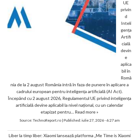
UE
privin
d
Inteli
gența
Artifi
cială
devin
e
aplica
bil în
Româ
nia de la 2 august România intră în faza de punere în aplicare a
cadrului european pentru inteligența artificială (AI Act).
Începând cu 2 august 2026, Regulamentul UE privind inteligența
artificială devine aplicabil la nivel național, cu un calendar
etapizat pentru…
Read more »
Source:
TechnoReport.ro
|
Published:
iulie 27, 2026 - 6:27 am
Liber la timp liber: Xiaomi lansează platforma „Me Time is Xiaomi