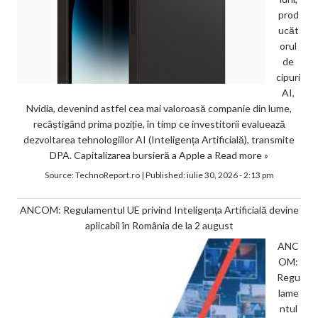
prod
ucăt
orul
de
cipuri
AI,
Nvidia, devenind astfel cea mai valoroasă companie din lume,
recâștigând prima poziție, în timp ce investitorii evaluează
dezvoltarea tehnologiilor AI (Inteligența Artificială), transmite
DPA. Capitalizarea bursieră a Apple a
Read more »
Source:
TechnoReport.ro
|
Published:
iulie 30, 2026 - 2:13 pm
ANCOM: Regulamentul UE privind Inteligența Artificială devine
aplicabil în România de la 2 august
ANC
OM:
Regu
lame
ntul