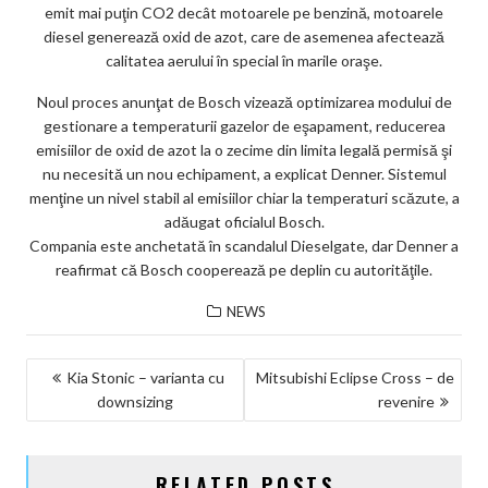
emit mai puţin CO2 decât motoarele pe benzină, motoarele
diesel generează oxid de azot, care de asemenea afectează
calitatea aerului în special în marile oraşe.
Noul proces anunţat de Bosch vizează optimizarea modului de
gestionare a temperaturii gazelor de eşapament, reducerea
emisiilor de oxid de azot la o zecime din limita legală permisă şi
nu necesită un nou echipament, a explicat Denner. Sistemul
menţine un nivel stabil al emisiilor chiar la temperaturi scăzute, a
adăugat oficialul Bosch.
Compania este anchetată în scandalul Dieselgate, dar Denner a
reafirmat că Bosch cooperează pe deplin cu autorităţile.
NEWS
NAVIGARE
Kia Stonic – varianta cu
Mitsubishi Eclipse Cross – de
downsizing
revenire
ÎN
ARTICOLE
RELATED POSTS