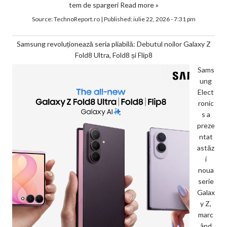
tem de spargeri
Read more »
Source:
TechnoReport.ro
|
Published:
iulie 22, 2026 - 7:31 pm
Samsung revoluționează seria pliabilă: Debutul noilor Galaxy Z
Fold8 Ultra, Fold8 și Flip8
Sams
ung
Elect
ronic
s a
preze
ntat
astăz
i
noua
serie
Galax
y Z,
marc
ând