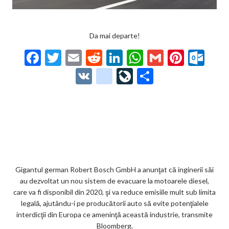
Da mai departe!
F
T
E
R
Li
W
G
Pi
O
ac
w
m
e
n
h
m
nt
ut
V
g
Li
P
e
itt
ai
d
ke
at
ai
er
lo
K
o
ve
ar
b
er
l
di
dI
s
l
es
o
o
Jo
ta
o
t
n
A
t
k.
gl
ur
je
o
p
co
e_
n
az
k
p
m
b
al
ă
o
Gigantul german Robert Bosch GmbH a anunţat că inginerii săi
au dezvoltat un nou sistem de evacuare la motoarele diesel,
o
care va fi disponibil din 2020, şi va reduce emisiile mult sub limita
k
legală, ajutându-i pe producătorii auto să evite potenţialele
interdicţii din Europa ce ameninţă această industrie, transmite
m
Bloomberg.