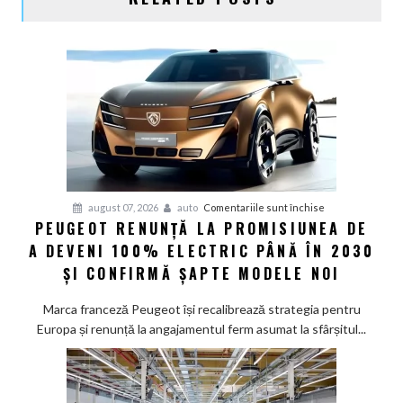
pentru
august 07, 2026
auto
Comentariile sunt închise
PEUGEOT RENUNȚĂ LA PROMISIUNEA DE
Peugeot
A DEVENI 100% ELECTRIC PÂNĂ ÎN 2030
renunță
la
ȘI CONFIRMĂ ȘAPTE MODELE NOI
promisiunea
de
Marca franceză Peugeot își recalibrează strategia pentru
a
Europa și renunță la angajamentul ferm asumat la sfârșitul...
deveni
100%
electric