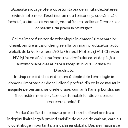
ar
„Această inovaţie oferă oportunitatea de a muta dezbaterea
ks
privind motoarele diesel într-un nou teritoriu şi, sperăm, să o
încheie”, a afirmat directorul general Bosch, Volkmar Denner, la o
conferinţă de presă la Stuttgart.
Cel mai mare furnizor de tehnologie în domeniul motoarelor
diesel, printre ai cărui clienţi se află toţi marii producători auto
globali, de la Volkswagen AG la General Motors şi Fiat Chrysler
NV, îşi intensifică lupa împotriva declinului cotei de piaţă a
automobilelor diesel, care a început în 2015, odată cu
Dieselgate.
În timp ce mii de locuri de muncă depind de tehnologie în
domeniul motoarelor diesel, clienţii preferă din ce în ce mai mult
maşinile pe benzină, iar unele oraşe, cum ar fi Paris şi Londra, iau
în considerare interzicerea automobilelor diesel pentru
reducerea poluării.
Producătorii auto se bazau pe motoarele diesel pentru a
îndeplini limita legală privind emisiile de dioxid de carbon, care au
o contribuţie importantă la încălzirea globală. Dar, pe măsură ce