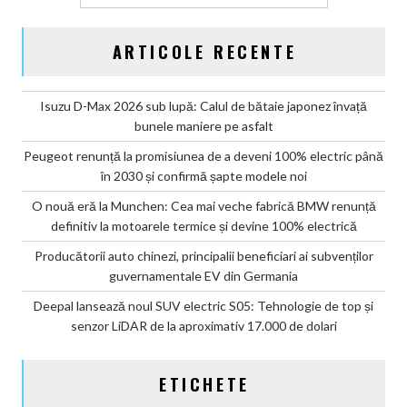
ARTICOLE RECENTE
Isuzu D-Max 2026 sub lupă: Calul de bătaie japonez învață
bunele maniere pe asfalt
Peugeot renunță la promisiunea de a deveni 100% electric până
în 2030 și confirmă șapte modele noi
O nouă eră la Munchen: Cea mai veche fabrică BMW renunță
definitiv la motoarele termice și devine 100% electrică
Producătorii auto chinezi, principalii beneficiari ai subvenților
guvernamentale EV din Germania
Deepal lansează noul SUV electric S05: Tehnologie de top și
senzor LiDAR de la aproximativ 17.000 de dolari
ETICHETE