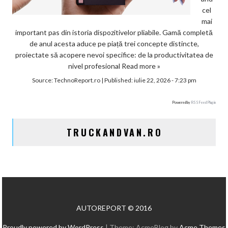
cel
mai
important pas din istoria dispozitivelor pliabile. Gamă completă
de anul acesta aduce pe piață trei concepte distincte,
proiectate să acopere nevoi specifice: de la productivitatea de
nivel profesional
Read more »
Source:
TechnoReport.ro
|
Published:
iulie 22, 2026 - 7:23 pm
Powered by
RSS Feed Plugin
TRUCKANDVAN.RO
AUTOREPORT © 2016
Proudly powered by WordPress
|
Theme: AcmeBlog by
Acme Themes