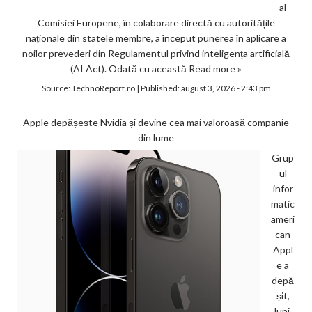
al
Comisiei Europene, în colaborare directă cu autoritățile
naționale din statele membre, a început punerea în aplicare a
noilor prevederi din Regulamentul privind inteligența artificială
(AI Act). Odată cu această
Read more »
Source:
TechnoReport.ro
|
Published:
august 3, 2026 - 2:43 pm
Apple depășește Nvidia și devine cea mai valoroasă companie
din lume
Grup
ul
infor
matic
ameri
can
Appl
e a
depă
șit,
luni,