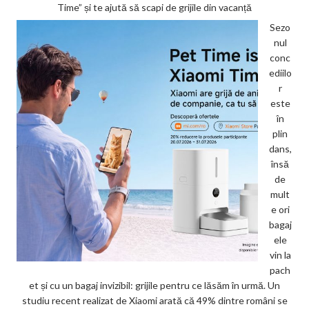
Time” și te ajută să scapi de grijile din vacanță
Sezo
nul
conc
ediilo
r
este
în
plin
dans,
însă
de
mult
e ori
bagaj
ele
vin la
pach
et și cu un bagaj invizibil: grijile pentru ce lăsăm în urmă. Un
studiu recent realizat de Xiaomi arată că 49% dintre români se