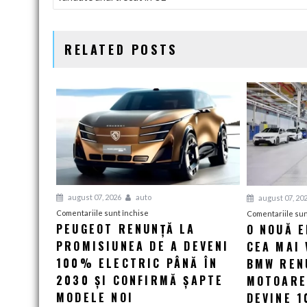
ÎN
ARTICOLE
RELATED POSTS
august 07, 2026
auto
august 07, 20
pentru
Comentariile sunt închise
Comentariile sun
PEUGEOT RENUNȚĂ LA
O NOUĂ 
Peugeot
PROMISIUNEA DE A DEVENI
renunță
CEA MAI 
la
100% ELECTRIC PÂNĂ ÎN
BMW RENU
promisiunea
2030 ȘI CONFIRMĂ ȘAPTE
MOTOARE
de
MODELE NOI
DEVINE 
a