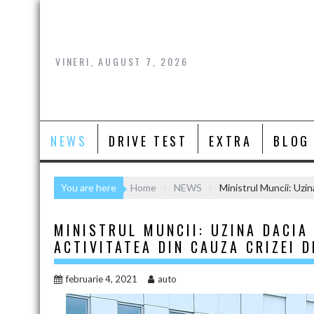
Skip
to
content
VINERI, AUGUST 7, 2026
NEWS
DRIVE TEST
EXTRA
BLOG
You are here
Home
NEWS
Ministrul Muncii: Uzin
MINISTRUL MUNCII: UZINA DACIA
ACTIVITATEA DIN CAUZA CRIZEI 
februarie 4, 2021
auto