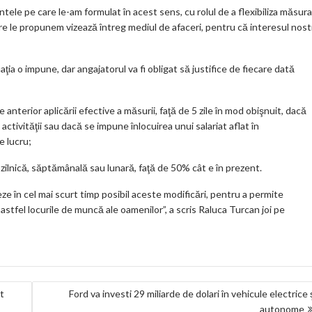
tele pe care le-am formulat în acest sens, cu rolul de a flexibiliza măsura
are le propunem vizează întreg mediul de afaceri, pentru că interesul nost
aţia o impune, dar angajatorul va fi obligat să justifice de fiecare dată
anterior aplicării efective a măsurii, faţă de 5 zile în mod obişnuit, dacă
ctivităţii sau dacă se impune înlocuirea unui salariat aflat în
e lucru;
ilnică, săptămânală sau lunară, faţă de 50% cât e în prezent.
ze în cel mai scurt timp posibil aceste modificări, pentru a permite
stfel locurile de muncă ale oamenilor”, a scris Raluca Turcan joi pe
t
Ford va investi 29 miliarde de dolari în vehicule electrice 
autonome