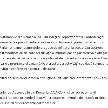
t
K
o
ve
ar
o
o
Jo
ta
o
gl
ur
je
.
e_
n
az
co
b
al
ă
m
o
de Automobile din România (ACAROM) şi cu reprezentanţii Confederaţiei
revederilor privind reducerea timpului de muncă, proiect aflat acum în
o
 în Parlament amendamentele propuse de minister la această propunere
k
 fi modificat ori de câte ori situaţia o impune, dar angajatorul va fi obligat
tre salariat se va face cu cel puţin 24 de ore anterior aplicării efective 
m
ificare a programului cauzată de o creştere a activităţii sau dacă se impun
ar
ctivitate conform programului de lucru”.
ks
 crizei de semiconductori la nivel global, situaţie care afectează 50%-60%
.
torilor de Automobile din România (ACAROM) şi cu reprezentanţii
rii rapide a prevederilor privind reducerea timpului de muncă, proiect
mpreună cu reprezentanţii patronatelor.