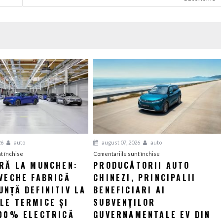
26
auto
august 07, 2026
auto
pentru
pentru
t închise
Comentariile sunt închise
ERĂ LA MUNCHEN:
PRODUCĂTORII AUTO
O
Producătorii
VECHE FABRICĂ
nouă
CHINEZI, PRINCIPALII
auto
eră
chinezi,
NȚĂ DEFINITIV LA
BENEFICIARI AI
la
principalii
LE TERMICE ȘI
SUBVENȚILOR
Munchen:
beneficiari
100% ELECTRICĂ
GUVERNAMENTALE EV DIN
Cea
ai