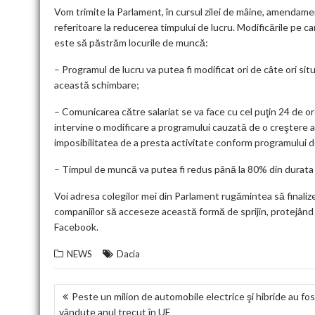
Vom trimite la Parlament, în cursul zilei de mâine, amendamen
referitoare la reducerea timpului de lucru. Modificările pe c
este să păstrăm locurile de muncă:
– Programul de lucru va putea fi modificat ori de câte ori situ
această schimbare;
– Comunicarea către salariat se va face cu cel puţin 24 de ore 
intervine o modificare a programului cauzată de o creştere a a
imposibilitatea de a presta activitate conform programului d
– Timpul de muncă va putea fi redus până la 80% din durata z
Voi adresa colegilor mei din Parlament rugămintea să finalize
companiilor să acceseze această formă de sprijin, protejând a
Facebook.
NEWS
Dacia
NAVIGARE
Peste un milion de automobile electrice şi hibride au fos
vândute anul trecut în UE