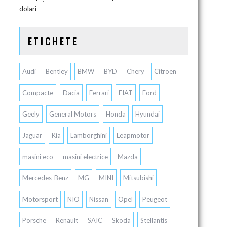
dolari
ETICHETE
Audi
Bentley
BMW
BYD
Chery
Citroen
Compacte
Dacia
Ferrari
FIAT
Ford
Geely
General Motors
Honda
Hyundai
Jaguar
Kia
Lamborghini
Leapmotor
masini eco
masini electrice
Mazda
Mercedes-Benz
MG
MINI
Mitsubishi
Motorsport
NIO
Nissan
Opel
Peugeot
Porsche
Renault
SAIC
Skoda
Stellantis