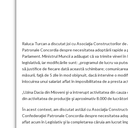
ac
w
m
e
n
h
m
nt
u
e
itt
ai
d
ke
at
ai
er
l
b
er
l
di
dI
s
l
es
o
t
n
A
t
k
o
p
k
p
Raluca Turcan a discutat joi cu Asociaţia Constructorilor 
Patronale Concordia despre necesitatea adoptării rapide a p
Parlament. Ministrul Muncii a adăugat că va trimite vineri
legislativă, iar modificările sunt: „programul de lucru va putea
să justifice de fiecare dată această schimbare; comunicarea că
măsurii, faţă de 5 zile în mod obişnuit, dacă intervine o mod
înlocuirea unui salariat aflat în imposibilitatea de a presta a
„Uzina Dacia din Mioveni şi-a întrerupt activitatea din cauza
din activitatea de producţie şi aproximativ 8.000 de lucrători
În acest context, am discutat astăzi cu Asociaţia Construc
Confederaţiei Patronale Concordia despre necesitatea adoptă
aflat acum în Legislativ şi la completarea căruia am lucrat î