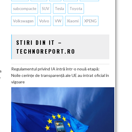
subcompacte
SUV
Tesla
Toyota
Volkswagen
Volvo
VW
Xiaomi
XPENG
STIRI DIN IT –
TECHNOREPORT.RO
Regulamentul privind IA intră într-o nouă etapă:
a
Noile cerințe de transparență ale UE au intrat oficial în
e
vigoare