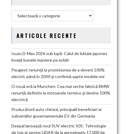
Categorii
ARTICOLE RECENTE
Isuzu D-Max 2026 sub lupă: Calul de bătaie japonez
învață bunele maniere pe asfalt
Peugeot renunță la promisiunea de a deveni 100%
electric până în 2030 și confirmă șapte modele noi
O nouă eră la Munchen: Cea mai veche fabrică BMW
renunță definitiv la motoarele termice și devine 100%
electrică
Producătorii auto chinezi, principalii beneficiari ai
subvenților guvernamentale EV din Germania
Deepal lansează noul SUV electric S05: Tehnologie
de top și senzor LiDAR de la aproximativ 17.000 de