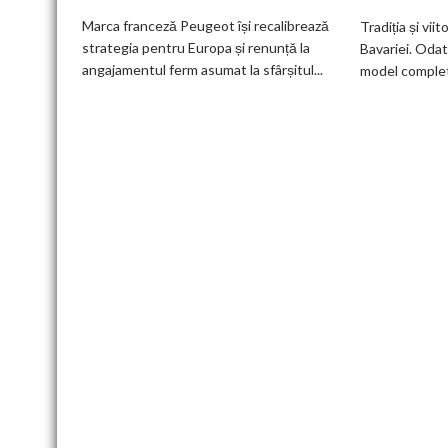
deveni
Marca franceză Peugeot își recalibrează
Tradiția și viit
100%
strategia pentru Europa și renunță la
Bavariei. Odat
electric
angajamentul ferm asumat la sfârșitul...
model complet.
până
în
2030
și
confirmă
șapte
modele
noi