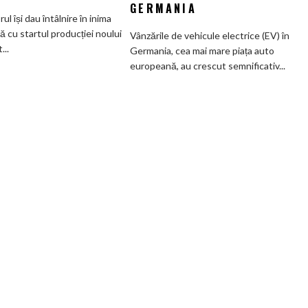
GERMANIA
mai
subvenților
orul își dau întâlnire în inima
veche
guvernamentale
ă cu startul producției noului
Vânzările de vehicule electrice (EV) în
fabrică
EV
..
Germania, cea mai mare piața auto
BMW
din
europeană, au crescut semnificativ...
renunță
Germania
definitiv
la
motoarele
termice
și
devine
100%
electrică