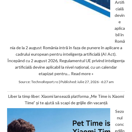
Artifi
cială
devin
e
aplica
bil în
Româ
nia de la 2 august România intră în faza de punere în aplicare a
cadrului european pentru inteligența artificială (AI Act).
Începând cu 2 august 2026, Regulamentul UE privind inteligența
artificială devine aplicabil la nivel național, cu un calendar
etapizat pentru…
Read more »
Source:
TechnoReport.ro
|
Published:
iulie 27, 2026 - 6:27 am
Liber la timp liber: Xiaomi lansează platforma „Me Time is Xiaomi
Time” și te ajută să scapi de grijile din vacanță
Sezo
nul
conc
ediilo