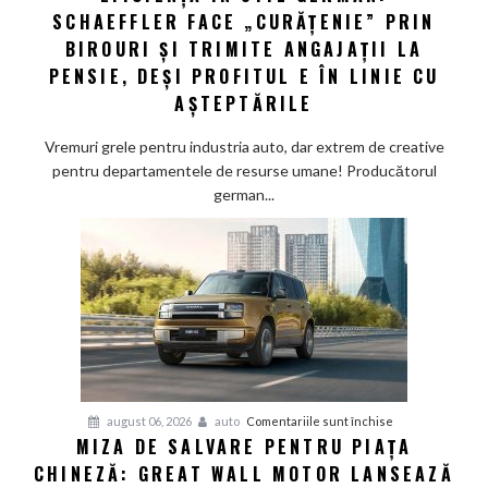
SCHAEFFLER FACE „CURĂȚENIE” PRIN
în
stil
BIROURI ȘI TRIMITE ANGAJAȚII LA
german:
PENSIE, DEȘI PROFITUL E ÎN LINIE CU
Schaeffler
AȘTEPTĂRILE
face
„curățenie”
Vremuri grele pentru industria auto, dar extrem de creative
prin
pentru departamentele de resurse umane! Producătorul
birouri
german...
și
trimite
angajații
la
pensie,
deși
profitul
e
în
pentru
august 06, 2026
auto
Comentariile sunt închise
linie
MIZA DE SALVARE PENTRU PIAȚA
Miza
cu
CHINEZĂ: GREAT WALL MOTOR LANSEAZĂ
de
așteptările