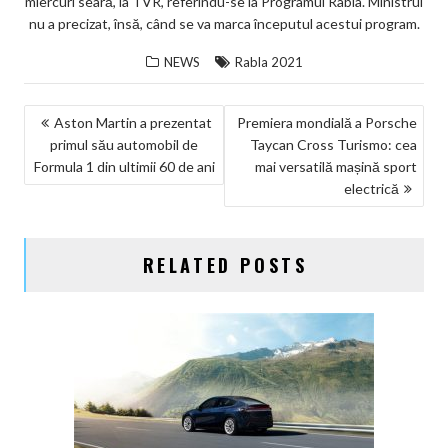
ks
miercuri seară, la TVR, referindu-se la Programul Rabla. Ministrul
nu a precizat, însă, când se va marca începutul acestui program.
NEWS
Rabla 2021
NAVIGARE
Aston Martin a prezentat
Premiera mondială a Porsche
primul său automobil de
Taycan Cross Turismo: cea
ÎN
Formula 1 din ultimii 60 de ani
mai versatilă mașină sport
ARTICOLE
electrică
RELATED POSTS