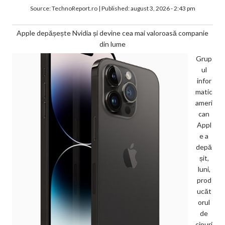
Source:
TechnoReport.ro
|
Published:
august 3, 2026 - 2:43 pm
Apple depășește Nvidia și devine cea mai valoroasă companie
din lume
Grup
ul
infor
matic
ameri
can
Appl
e a
depă
șit,
luni,
prod
ucăt
orul
de
cipuri