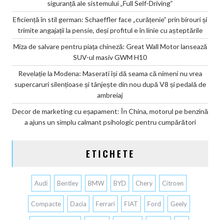
siguranță ale sistemului „Full Self-Driving”
Eficiență în stil german: Schaeffler face „curățenie” prin birouri și
trimite angajații la pensie, deși profitul e în linie cu așteptările
Miza de salvare pentru piața chineză: Great Wall Motor lansează
SUV-ul masiv GWM H10
Revelație la Modena: Maserati își dă seama că nimeni nu vrea
supercaruri silențioase și tânjește din nou după V8 și pedală de
ambreiaj
Decor de marketing cu eșapament: În China, motorul pe benzină
a ajuns un simplu calmant psihologic pentru cumpărători
ETICHETE
Audi
Bentley
BMW
BYD
Chery
Citroen
Compacte
Dacia
Ferrari
FIAT
Ford
Geely