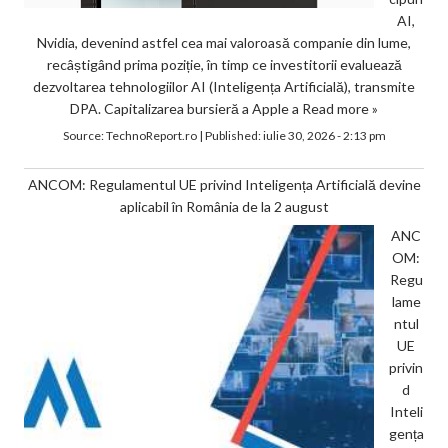
AI,
Nvidia, devenind astfel cea mai valoroasă companie din lume,
recâștigând prima poziție, în timp ce investitorii evaluează
dezvoltarea tehnologiilor AI (Inteligența Artificială), transmite
DPA. Capitalizarea bursieră a Apple a
Read more »
Source:
TechnoReport.ro
|
Published:
iulie 30, 2026 - 2:13 pm
ANCOM: Regulamentul UE privind Inteligența Artificială devine
aplicabil în România de la 2 august
ANC
OM:
Regu
lame
ntul
UE
privin
d
Inteli
gența