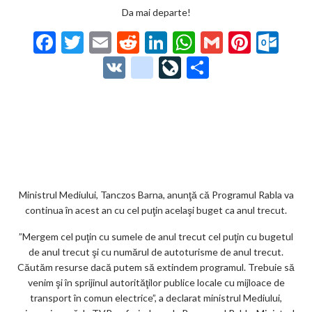
Da mai departe!
F
T
E
R
Li
W
G
Pi
O
ac
w
m
e
n
h
m
nt
ut
V
g
Li
P
e
itt
ai
d
ke
at
ai
er
lo
K
o
ve
ar
b
er
l
di
dI
s
l
es
o
o
Jo
ta
o
t
n
A
t
k.
gl
ur
je
o
p
co
e_
n
az
k
p
m
b
al
ă
o
Ministrul Mediului, Tanczos Barna, anunţă că Programul Rabla va
continua în acest an cu cel puţin acelaşi buget ca anul trecut.
o
”Mergem cel puţin cu sumele de anul trecut cel puţin cu bugetul
k
de anul trecut şi cu numărul de autoturisme de anul trecut.
m
Căutăm resurse dacă putem să extindem programul. Trebuie să
venim şi în sprijinul autorităţilor publice locale cu mijloace de
ar
transport în comun electrice”, a declarat ministrul Mediului,