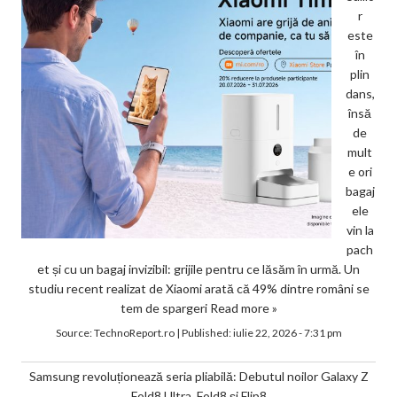
r
este
în
plin
dans,
însă
de
mult
e ori
bagaj
ele
vin la
pach
et și cu un bagaj invizibil: grijile pentru ce lăsăm în urmă. Un
studiu recent realizat de Xiaomi arată că 49% dintre români se
tem de spargeri
Read more »
Source:
TechnoReport.ro
|
Published:
iulie 22, 2026 - 7:31 pm
Samsung revoluționează seria pliabilă: Debutul noilor Galaxy Z
Fold8 Ultra, Fold8 și Flip8