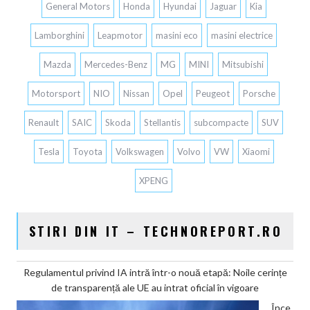
General Motors
Honda
Hyundai
Jaguar
Kia
Lamborghini
Leapmotor
masini eco
masini electrice
Mazda
Mercedes-Benz
MG
MINI
Mitsubishi
Motorsport
NIO
Nissan
Opel
Peugeot
Porsche
Renault
SAIC
Skoda
Stellantis
subcompacte
SUV
Tesla
Toyota
Volkswagen
Volvo
VW
Xiaomi
XPENG
STIRI DIN IT – TECHNOREPORT.RO
Regulamentul privind IA intră într-o nouă etapă: Noile cerințe
de transparență ale UE au intrat oficial în vigoare
Înce