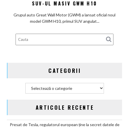
salvare
SUV-UL MASIV GWM H10
pentru
piața
Grupul auto Great Wall Motor (GWM) a lansat oficial noul
chineză:
model GWM H10, primul SUV angulat...
Great
Wall
Motor
lansează
SUV-
ul
masiv
CATEGORII
GWM
H10
Categorii
ARTICOLE RECENTE
Presat de Tesla, regulatorul european ține la secret datele de