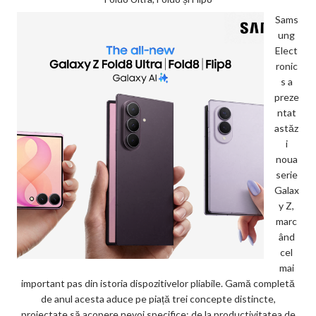
Sams
ung
Elect
ronic
s a
preze
ntat
astăz
i
noua
serie
Galax
y Z,
marc
ând
cel
mai
important pas din istoria dispozitivelor pliabile. Gamă completă
de anul acesta aduce pe piață trei concepte distincte,
proiectate să acopere nevoi specifice: de la productivitatea de