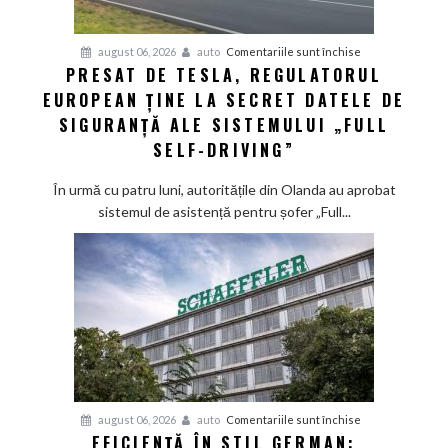
pentru
august 06, 2026
auto
Comentariile sunt închise
PRESAT DE TESLA, REGULATORUL
Presat
EUROPEAN ȚINE LA SECRET DATELE DE
de
Tesla,
SIGURANȚĂ ALE SISTEMULUI „FULL
regulatorul
SELF-DRIVING”
european
ține
În urmă cu patru luni, autoritățile din Olanda au aprobat
la
sistemul de asistență pentru șofer „Full...
secret
datele
de
siguranță
ale
sistemului
„Full
Self-
Driving”
pentru
august 06, 2026
auto
Comentariile sunt închise
EFICIENȚĂ ÎN STIL GERMAN:
Eficiență