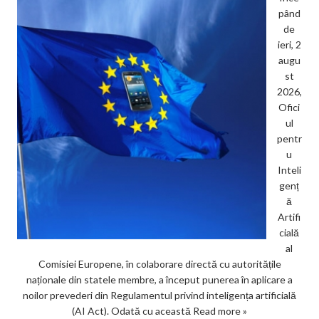
pând
de
ieri, 2
augu
st
2026,
Ofici
ul
pentr
u
Inteli
genț
ă
Artifi
cială
al
Comisiei Europene, în colaborare directă cu autoritățile
naționale din statele membre, a început punerea în aplicare a
noilor prevederi din Regulamentul privind inteligența artificială
(AI Act). Odată cu această
Read more »