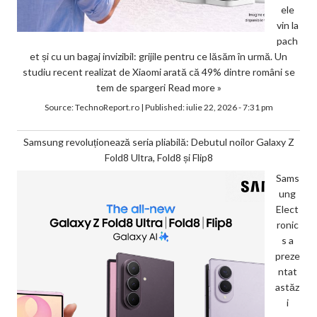
ele
vin la
pach
et și cu un bagaj invizibil: grijile pentru ce lăsăm în urmă. Un
studiu recent realizat de Xiaomi arată că 49% dintre români se
tem de spargeri
Read more »
Source:
TechnoReport.ro
|
Published:
iulie 22, 2026 - 7:31 pm
Samsung revoluționează seria pliabilă: Debutul noilor Galaxy Z
Fold8 Ultra, Fold8 și Flip8
Sams
ung
Elect
ronic
s a
preze
ntat
astăz
i