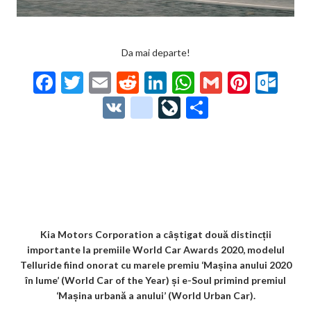
Da mai departe!
F
T
E
R
Li
W
G
Pi
O
ac
w
m
e
n
h
m
nt
ut
V
g
Li
P
e
itt
ai
d
ke
at
ai
er
lo
K
o
ve
ar
b
er
l
di
dI
s
l
es
o
o
Jo
ta
o
t
n
A
t
k.
gl
ur
je
o
p
co
e_
n
az
k
p
m
b
al
ă
o
Kia Motors Corporation a câștigat două distincții
importante la premiile World Car Awards 2020, modelul
o
Telluride fiind onorat cu marele premiu ‘Mașina anului 2020
k
în lume’ (World Car of the Year) și e-Soul primind premiul
‘Mașina urbană a anului’ (World Urban Car).
m