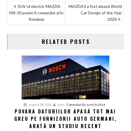
NAVIGARE
SUV-ul electric MAZDA
MAZDA3 a fost aleasă World
MX-30 poate fi comandat și în
Car Design of the Year
ÎN
România
2020
ARTICOLE
RELATED POSTS
pentru
august 08, 2026
auto
Comentariile sunt închise
POVARA DATORIILOR APASĂ TOT MAI
Povara
GREU PE FURNIZORII AUTO GERMANI,
datoriilor
apasă
ARATĂ UN STUDIU RECENT
tot