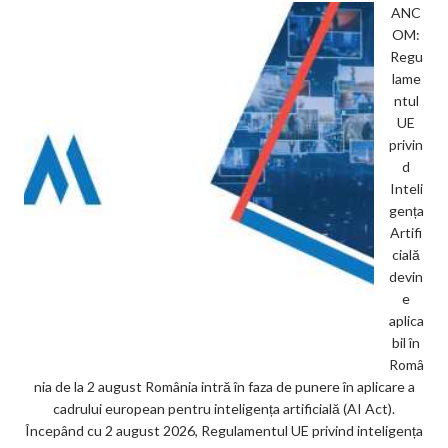
ANC
OM:
Regu
lame
ntul
UE
privin
d
Inteli
gența
Artifi
cială
devin
e
aplica
bil în
Româ
nia de la 2 august România intră în faza de punere în aplicare a
cadrului european pentru inteligența artificială (AI Act).
Începând cu 2 august 2026, Regulamentul UE privind inteligența