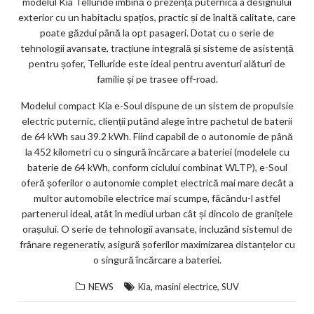
modelul Kia Telluride îmbină o prezență puternică a designului
exterior cu un habitaclu spațios, practic și de înaltă calitate, care
poate găzdui până la opt pasageri. Dotat cu o serie de
tehnologii avansate, tracțiune integrală și sisteme de asistență
pentru șofer, Telluride este ideal pentru aventuri alături de
familie și pe trasee off-road.
Modelul compact Kia e-Soul dispune de un sistem de propulsie
electric puternic, clienții putând alege între pachetul de baterii
de 64 kWh sau 39.2 kWh. Fiind capabil de o autonomie de până
la 452 kilometri cu o singură încărcare a bateriei (modelele cu
baterie de 64 kWh, conform ciclului combinat WLTP), e-Soul
oferă șoferilor o autonomie complet electrică mai mare decât a
multor automobile electrice mai scumpe, făcându-l astfel
partenerul ideal, atât în mediul urban cât și dincolo de granițele
orașului. O serie de tehnologii avansate, incluzând sistemul de
frânare regenerativ, asigură șoferilor maximizarea distanțelor cu
o singură încărcare a bateriei.
,
,
NEWS
Kia
masini electrice
SUV