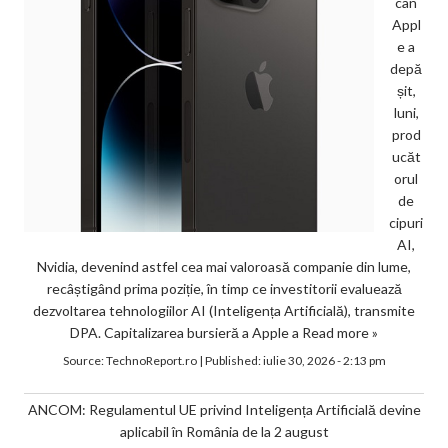
can
Appl
e a
depă
șit,
luni,
prod
ucăt
orul
de
cipuri
AI,
Nvidia, devenind astfel cea mai valoroasă companie din lume,
recâștigând prima poziție, în timp ce investitorii evaluează
dezvoltarea tehnologiilor AI (Inteligența Artificială), transmite
DPA. Capitalizarea bursieră a Apple a
Read more »
Source:
TechnoReport.ro
|
Published:
iulie 30, 2026 - 2:13 pm
ANCOM: Regulamentul UE privind Inteligența Artificială devine
aplicabil în România de la 2 august