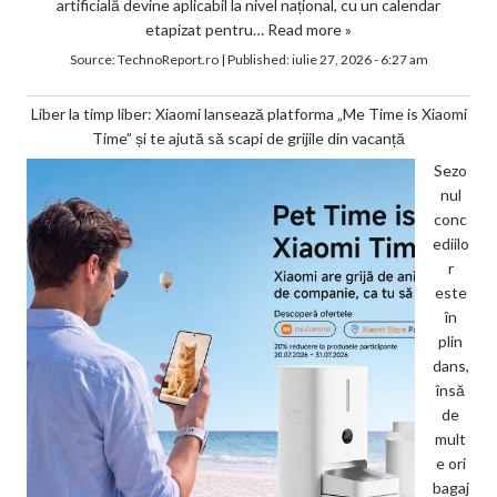
artificială devine aplicabil la nivel național, cu un calendar
etapizat pentru…
Read more »
Source:
TechnoReport.ro
|
Published:
iulie 27, 2026 - 6:27 am
Liber la timp liber: Xiaomi lansează platforma „Me Time is Xiaomi
Time” și te ajută să scapi de grijile din vacanță
Sezo
nul
conc
ediilo
r
este
în
plin
dans,
însă
de
mult
e ori
bagaj