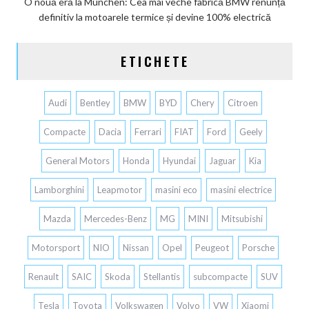
O nouă eră la Munchen: Cea mai veche fabrică BMW renunță
definitiv la motoarele termice și devine 100% electrică
ETICHETE
Audi
Bentley
BMW
BYD
Chery
Citroen
Compacte
Dacia
Ferrari
FIAT
Ford
Geely
General Motors
Honda
Hyundai
Jaguar
Kia
Lamborghini
Leapmotor
masini eco
masini electrice
Mazda
Mercedes-Benz
MG
MINI
Mitsubishi
Motorsport
NIO
Nissan
Opel
Peugeot
Porsche
Renault
SAIC
Skoda
Stellantis
subcompacte
SUV
Tesla
Toyota
Volkswagen
Volvo
VW
Xiaomi