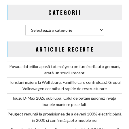
și
CATEGORII
confirmă
șapte
modele
Categorii
noi
ARTICOLE RECENTE
Povara datoriilor apasă tot mai greu pe furnizorii auto germani,
arată un studiu recent
Tensiuni majore la Wolfsburg: Familiile care controlează Grupul
Volkswagen cer măsuri rapide de restructurare
Isuzu D-Max 2026 sub lupă: Calul de bătaie japonez învață
bunele maniere pe asfalt
Peugeot renunță la promisiunea de a deveni 100% electric până
în 2030 și confirmă șapte modele noi