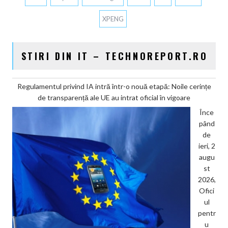
XPENG
STIRI DIN IT – TECHNOREPORT.RO
Regulamentul privind IA intră într-o nouă etapă: Noile cerințe
de transparență ale UE au intrat oficial în vigoare
Înce
pând
de
ieri, 2
augu
st
2026,
Ofici
ul
pentr
u