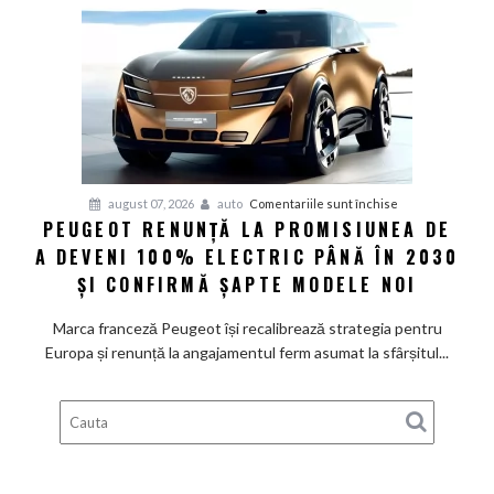
Volkswagen
cer
măsuri
rapide
de
restructurare
pentru
august 07, 2026
auto
Comentariile sunt închise
PEUGEOT RENUNȚĂ LA PROMISIUNEA DE
Peugeot
A DEVENI 100% ELECTRIC PÂNĂ ÎN 2030
renunță
la
ȘI CONFIRMĂ ȘAPTE MODELE NOI
promisiunea
de
Marca franceză Peugeot își recalibrează strategia pentru
a
Europa și renunță la angajamentul ferm asumat la sfârșitul...
deveni
100%
electric
până
în
2030