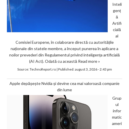
Inteli
genț
ă
Artifi
cială
al
Comisiei Europene, în colaborare directă cu autoritățile
naționale din statele membre, a început punerea în aplicare a
noilor prevederi din Regulamentul privind inteligența artificială
(AI Act). Odată cu această
Read more »
Source:
TechnoReport.ro
|
Published:
august 3, 2026 - 2:43 pm
Apple depășește Nvidia și devine cea mai valoroasă companie
din lume
Grup
ul
infor
matic
ameri