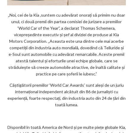
„Noi, cei de la Kia ,suntem cu adevărat onorați să primim nu doar
unul, ci două premii din partea comisiei de jurizare a premiilor
‘World Car of the Year”, a declarat Thomas Schemera,
vicepreședinte executiv și șef al diviziei de produse al Kia
Motors Corporation. „Aceasta este una dintre cele mai acerbe
competiții din industria auto mondială, dovedind că Telluride și
e-Soul sunt automobile cu adevărat remarcabile. Aceste premii
atestă talentul și eforturile unei echipe globale, care se
străduiește să creeze automobile atractive, de înaltă calitate și
practice pe care șoferii le iubesc.”
Câștigătorii premiilor ‘World Car Awards’ sunt aleși de un juriu
internațional independent alcătuit din 86 de jurnaliști cu
experiență, foarte respectați, din industria auto din 24 de țări din
toată lumea.
Disponibil în toată America de Nord și pe multe piețe globale Kia,