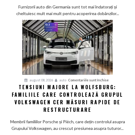
mai
Furnizorii auto din Germania sunt tot mai îndatorați și
greu
cheltuiesc mult mai mult pentru acoperirea dobânzilor...
pe
furnizorii
auto
germani,
arată
un
studiu
recent
pentru
august 08, 2026
auto
Comentariile sunt închise
TENSIUNI MAJORE LA WOLFSBURG:
Tensiuni
FAMILIILE CARE CONTROLEAZĂ GRUPUL
majore
la
VOLKSWAGEN CER MĂSURI RAPIDE DE
Wolfsburg:
RESTRUCTURARE
Familiile
care
Membrii familiilor Porsche și Piëch, care dețin controlul asupra
controlează
Grupului Volkswagen, au crescut presiunea asupra tuturor...
Grupul