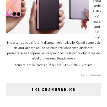
noua
serie
Galax
y Z,
marc
ând
cel
mai
important pas din istoria dispozitivelor pliabile. Gamă completă
de anul acesta aduce pe piață trei concepte distincte,
proiectate să acopere nevoi specifice: de la productivitatea de
nivel profesional
Read more »
Source:
TechnoReport.ro
|
Published:
iulie 22, 2026 - 7:23 pm
Powered by
RSS Feed Plugin
TRUCKANDVAN.RO