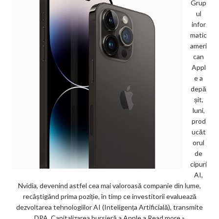
Grup
ul
infor
matic
ameri
can
Appl
e a
depă
șit,
luni,
prod
ucăt
orul
de
cipuri
AI,
Nvidia, devenind astfel cea mai valoroasă companie din lume,
recâștigând prima poziție, în timp ce investitorii evaluează
dezvoltarea tehnologiilor AI (Inteligența Artificială), transmite
DPA. Capitalizarea bursieră a Apple a
Read more »