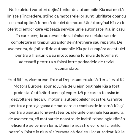
ar
Noile uleiuri vor oferi deținătorilor de automobile Kia mai multă
ks
liniște și încredere, știind că motoarele lor sunt lubrifiate doar cu
cea mai optimă formulă de ulei de motor. Uleiul original Kia va fi
oferit clienților care vizitează service-urile autorizate Kia, în cazul
în care aceștia au nevoie de schimbarea uleiului sau de
completare în timpul lucrărilor de întreținere sau reparații. De
asemenea, deținătorii de automobile Kia pot cumpăra acest ulei
pentru a fi siguri că au întotdeauna formula de lubrifiant
adecvată pentru a o folosi între perioadele de revizii
recomandate.
Fred Sihler, vice-președinte al Departamentului Aftersales al Kia
Motors Europe, spune: „Linia de uleiuri originale Kia a fost
proiectată utilizând aceeași expertiză pe care o folosim în
dezvoltarea fiecărui motor al automobilelor noastre. Gândite
pentru a proteja gama de motoare cu combustie internă Kia și
pentru a asigura longevitatea lor, uleiurile originale Kia asigură
de asemenea, că motoarele noastre de înaltă tehnologie rămân
eficiente pe termen lung. Uleiurile noastre vor oferi clienților
noștri o liniște în plus și siguranța că dealerul lor autorizat Kia le