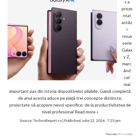
s a
preze
ntat
astăz
i
noua
serie
Galax
y Z,
marc
ând
cel
mai
important pas din istoria dispozitivelor pliabile. Gamă completă
de anul acesta aduce pe piață trei concepte distincte,
proiectate să acopere nevoi specifice: de la productivitatea de
nivel profesional
Read more »
Source:
TechnoReport.ro
|
Published:
iulie 22, 2026 - 7:23 pm
Powered by
RSS Feed Plugin