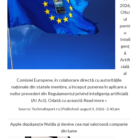
2026,
Ofici
ul
pentr
u
Inteli
genț
ă
Artifi
cială
al
Comisiei Europene, în colaborare directă cu autoritățile
naționale din statele membre, a început punerea în aplicare a
noilor prevederi din Regulamentul privind inteligența artificială
(AI Act). Odată cu această
Read more »
Source:
TechnoReport.ro
|
Published:
august 3, 2026 - 2:43 pm
Apple depășește Nvidia și devine cea mai valoroasă companie
din lume