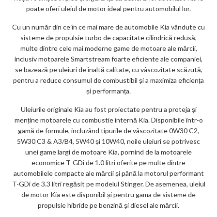
poate oferi uleiul de motor ideal pentru automobilul lor.
Cu un număr din ce în ce mai mare de automobile Kia vândute cu
sisteme de propulsie turbo de capacitate cilindrică redusă,
multe dintre cele mai moderne game de motoare ale mărcii,
inclusiv motoarele Smartstream foarte eficiente ale companiei,
se bazează pe uleiuri de înaltă calitate, cu vâscozitate scăzută,
pentru a reduce consumul de combustibil și a maximiza eficiența
și performanța.
Uleiurile originale Kia au fost proiectate pentru a proteja și
menține motoarele cu combustie internă Kia. Disponibile într-o
gamă de formule, incluzând tipurile de vâscozitate 0W30 C2,
5W30 C3 & A3/B4, 5W40 și 10W40, noile uleiuri se potrivesc
unei game largi de motoare Kia, pornind de la motoarele
economice T-GDi de 1.0 litri oferite pe multe dintre
automobilele compacte ale mărcii și până la motorul performant
T-GDi de 3.3 litri regăsit pe modelul Stinger. De asemenea, uleiul
de motor Kia este disponibil și pentru gama de sisteme de
propulsie hibride pe benzină și diesel ale mărcii.