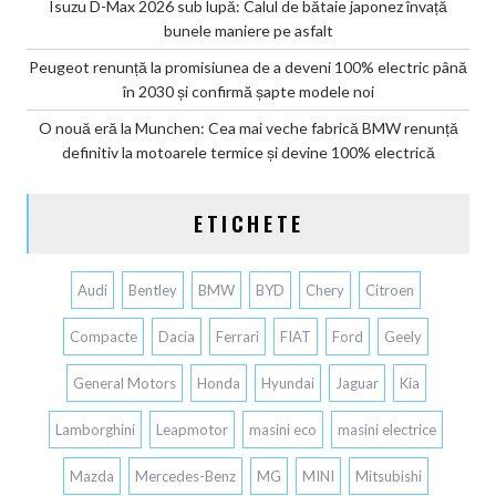
Isuzu D-Max 2026 sub lupă: Calul de bătaie japonez învață
bunele maniere pe asfalt
Peugeot renunță la promisiunea de a deveni 100% electric până
în 2030 și confirmă șapte modele noi
O nouă eră la Munchen: Cea mai veche fabrică BMW renunță
definitiv la motoarele termice și devine 100% electrică
ETICHETE
Audi
Bentley
BMW
BYD
Chery
Citroen
Compacte
Dacia
Ferrari
FIAT
Ford
Geely
General Motors
Honda
Hyundai
Jaguar
Kia
Lamborghini
Leapmotor
masini eco
masini electrice
Mazda
Mercedes-Benz
MG
MINI
Mitsubishi