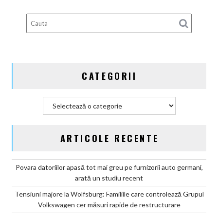
deveni
100%
electric
până
în
2030
și
CATEGORII
confirmă
șapte
modele
Categorii
noi
ARTICOLE RECENTE
Povara datoriilor apasă tot mai greu pe furnizorii auto germani,
arată un studiu recent
Tensiuni majore la Wolfsburg: Familiile care controlează Grupul
Volkswagen cer măsuri rapide de restructurare