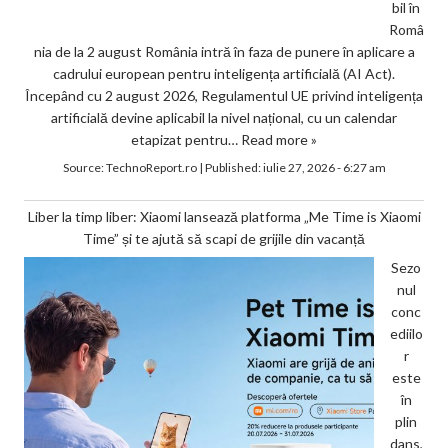
bil în
Româ
nia de la 2 august România intră în faza de punere în aplicare a
cadrului european pentru inteligența artificială (AI Act).
Începând cu 2 august 2026, Regulamentul UE privind inteligența
artificială devine aplicabil la nivel național, cu un calendar
etapizat pentru…
Read more »
Source:
TechnoReport.ro
|
Published:
iulie 27, 2026 - 6:27 am
Liber la timp liber: Xiaomi lansează platforma „Me Time is Xiaomi
Time” și te ajută să scapi de grijile din vacanță
Sezo
nul
conc
ediilo
r
este
în
plin
dans,