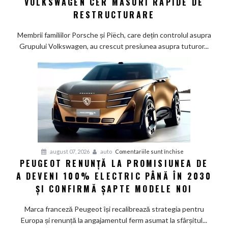
VOLKSWAGEN CER MĂSURI RAPIDE DE
Wolfsburg:
RESTRUCTURARE
Familiile
care
Membrii familiilor Porsche și Piëch, care dețin controlul asupra
controlează
Grupului Volkswagen, au crescut presiunea asupra tuturor...
Grupul
Volkswagen
cer
măsuri
rapide
de
restructurare
pentru
august 07, 2026
auto
Comentariile sunt închise
PEUGEOT RENUNȚĂ LA PROMISIUNEA DE
Peugeot
A DEVENI 100% ELECTRIC PÂNĂ ÎN 2030
renunță
la
ȘI CONFIRMĂ ȘAPTE MODELE NOI
promisiunea
de
Marca franceză Peugeot își recalibrează strategia pentru
a
Europa și renunță la angajamentul ferm asumat la sfârșitul...