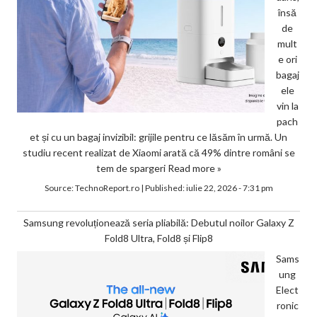
însă
de
mult
e ori
bagaj
ele
vin la
pach
et și cu un bagaj invizibil: grijile pentru ce lăsăm în urmă. Un
studiu recent realizat de Xiaomi arată că 49% dintre români se
tem de spargeri
Read more »
Source:
TechnoReport.ro
|
Published:
iulie 22, 2026 - 7:31 pm
Samsung revoluționează seria pliabilă: Debutul noilor Galaxy Z
Fold8 Ultra, Fold8 și Flip8
Sams
ung
Elect
ronic