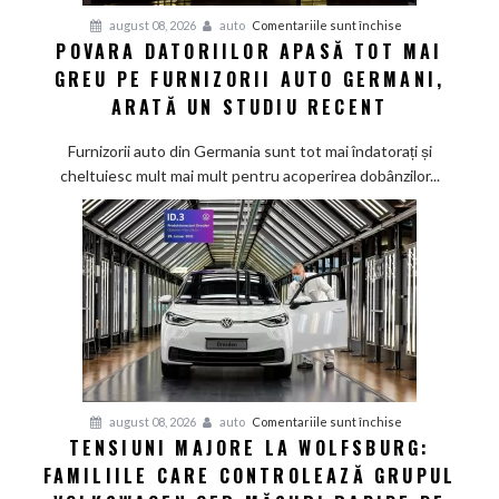
pentru
august 08, 2026
auto
Comentariile sunt închise
POVARA DATORIILOR APASĂ TOT MAI
Povara
GREU PE FURNIZORII AUTO GERMANI,
datoriilor
apasă
ARATĂ UN STUDIU RECENT
tot
mai
Furnizorii auto din Germania sunt tot mai îndatorați și
greu
cheltuiesc mult mai mult pentru acoperirea dobânzilor...
pe
furnizorii
auto
germani,
arată
un
studiu
recent
pentru
august 08, 2026
auto
Comentariile sunt închise
TENSIUNI MAJORE LA WOLFSBURG:
Tensiuni
FAMILIILE CARE CONTROLEAZĂ GRUPUL
majore
la