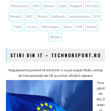
Motorsport
NIO
Nissan
Opel
Peugeot
Porsche
Renault
SAIC
Skoda
Stellantis
subcompacte
SUV
Tesla
Toyota
Volkswagen
Volvo
VW
Xiaomi
XPENG
STIRI DIN IT – TECHNOREPORT.RO
Regulamentul privind IA intră într-o nouă etapă: Noile cerințe
de transparență ale UE au intrat oficial în vigoare
Înce
pând
de
ieri, 2
augu
st