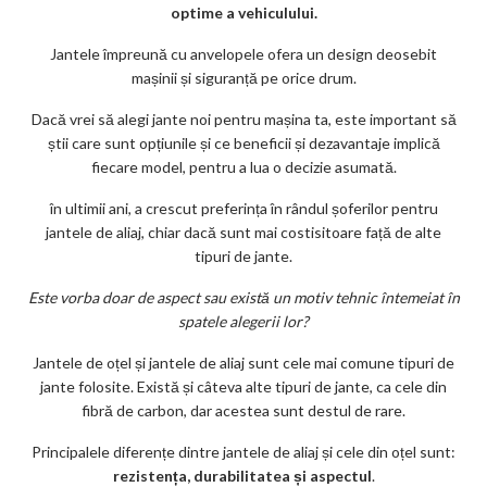
m
optime a vehiculului.
ar
Jantele împreună cu anvelopele ofera un design deosebit
ks
mașinii și siguranță pe orice drum.
Dacă vrei să alegi jante noi pentru mașina ta, este important să
știi care sunt opțiunile și ce beneficii și dezavantaje implică
fiecare model, pentru a lua o decizie asumată.
în ultimii ani, a crescut preferința în rândul șoferilor pentru
jantele de aliaj, chiar dacă sunt mai costisitoare față de alte
tipuri de jante.
Este vorba doar de aspect sau există un motiv tehnic întemeiat în
spatele alegerii lor?
Jantele de oțel și jantele de aliaj sunt cele mai comune tipuri de
jante folosite. Există și câteva alte tipuri de jante, ca cele din
fibră de carbon, dar acestea sunt destul de rare.
Principalele diferențe dintre jantele de aliaj și cele din oțel sunt:
rezistența, durabilitatea și aspectul
.