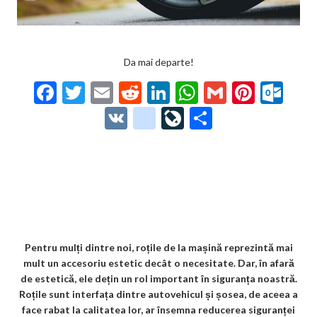
Da mai departe!
F
T
E
R
Li
W
G
Pi
O
ac
w
m
e
n
h
m
nt
ut
V
g
Li
P
e
itt
ai
d
ke
at
ai
er
lo
K
o
ve
ar
b
er
l
di
dI
s
l
es
o
o
Jo
ta
o
t
n
A
t
k.
gl
ur
je
o
p
co
e_
n
az
k
p
m
b
al
ă
o
Pentru mulți dintre noi, roțile de la mașină reprezintă mai
mult un accesoriu estetic decât o necesitate. Dar, în afară
o
de estetică, ele dețin un rol important în siguranța noastră.
k
Roțile sunt interfața dintre autovehicul și șosea, de aceea a
face rabat la calitatea lor, ar însemna reducerea siguranței