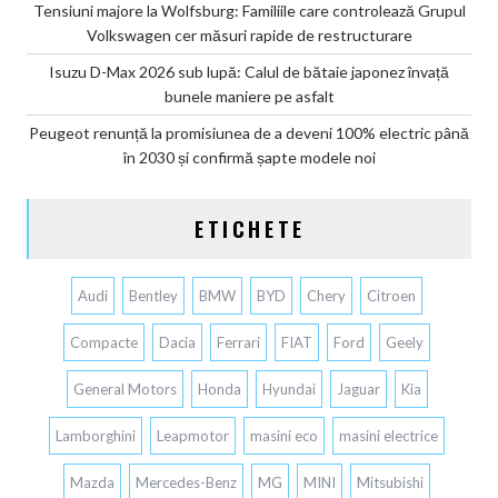
Tensiuni majore la Wolfsburg: Familiile care controlează Grupul
Volkswagen cer măsuri rapide de restructurare
Isuzu D-Max 2026 sub lupă: Calul de bătaie japonez învață
bunele maniere pe asfalt
Peugeot renunță la promisiunea de a deveni 100% electric până
în 2030 și confirmă șapte modele noi
ETICHETE
Audi
Bentley
BMW
BYD
Chery
Citroen
Compacte
Dacia
Ferrari
FIAT
Ford
Geely
General Motors
Honda
Hyundai
Jaguar
Kia
Lamborghini
Leapmotor
masini eco
masini electrice
Mazda
Mercedes-Benz
MG
MINI
Mitsubishi