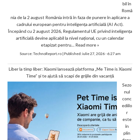
bil în
Româ
nia de la 2 august România intră în faza de punere în aplicare a
cadrului european pentru inteligența artificială (AI Act).
Începând cu 2 august 2026, Regulamentul UE privind inteligența
artificială devine aplicabil la nivel național, cu un calendar
etapizat pentru…
Read more »
Source:
TechnoReport.ro
|
Published:
iulie 27, 2026 - 6:27 am
Liber la timp liber: Xiaomi lansează platforma „Me Time is Xiaomi
Time” și te ajută să scapi de grijile din vacanță
Sezo
nul
conc
ediilo
r
este
în
plin
dans,