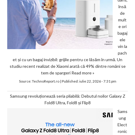
însă
de
mult
e ori
bagaj
ele
vin la
pach
et și cu un bagaj invizibil: grijile pentru ce lăsăm în urmă. Un
studiu recent realizat de Xiaomi arată că 49% dintre români se
tem de spargeri
Read more »
Source:
TechnoReport.ro
|
Published:
iulie 22, 2026 - 7:31 pm
Samsung revoluționează seria pliabilă: Debutul noilor Galaxy Z
Fold8 Ultra, Fold8 și Flip8
Sams
ung
Elect
ronic