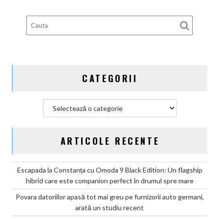
deveni
100%
electric
până
în
2030
și
CATEGORII
confirmă
șapte
modele
Categorii
noi
ARTICOLE RECENTE
Escapada la Constanța cu Omoda 9 Black Edition: Un flagship
hibrid care este companion perfect în drumul spre mare
Povara datoriilor apasă tot mai greu pe furnizorii auto germani,
arată un studiu recent