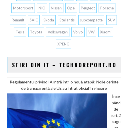
Motorsport
NIO
Nissan
Opel
Peugeot
Porsche
Renault
SAIC
Skoda
Stellantis
subcompacte
SUV
Tesla
Toyota
Volkswagen
Volvo
VW
Xiaomi
XPENG
STIRI DIN IT – TECHNOREPORT.RO
Regulamentul privind IA intră într-o nouă etapă: Noile cerințe
de transparență ale UE au intrat oficial în vigoare
Înce
pând
de
ieri, 2
augu
st