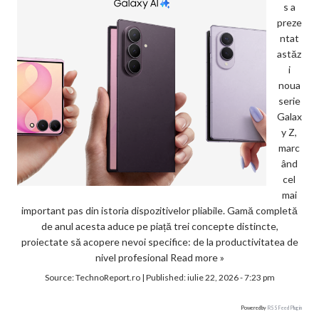
s a
preze
ntat
astăz
i
noua
serie
Galax
y Z,
marc
ând
cel
mai
important pas din istoria dispozitivelor pliabile. Gamă completă
de anul acesta aduce pe piață trei concepte distincte,
proiectate să acopere nevoi specifice: de la productivitatea de
nivel profesional
Read more »
Source:
TechnoReport.ro
|
Published:
iulie 22, 2026 - 7:23 pm
Powered by
RSS Feed Plugin