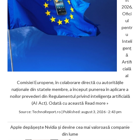
2026,
Ofici
ul
pentr
u
Inteli
genț
ă
Artifi
cială
al
Comisiei Europene, în colaborare directă cu autoritățile
naționale din statele membre, a început punerea în aplicare a
noilor prevederi din Regulamentul privind inteligența artificială
(AI Act). Odată cu această
Read more »
Source:
TechnoReport.ro
|
Published:
august 3, 2026 - 2:43 pm
Apple depășește Nvidia și devine cea mai valoroasă companie
din lume