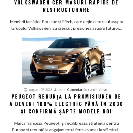
VOLKSWAGEN CER MĂSURI RAPIDE DE
Wolfsburg:
RESTRUCTURARE
Familiile
care
Membrii familiilor Porsche și Piëch, care dețin controlul asupra
controlează
Grupului Volkswagen, au crescut presiunea asupra tuturor...
Grupul
Volkswagen
cer
măsuri
rapide
de
restructurare
pentru
august 07, 2026
auto
Comentariile sunt închise
PEUGEOT RENUNȚĂ LA PROMISIUNEA DE
Peugeot
A DEVENI 100% ELECTRIC PÂNĂ ÎN 2030
renunță
la
ȘI CONFIRMĂ ȘAPTE MODELE NOI
promisiunea
de
Marca franceză Peugeot își recalibrează strategia pentru
a
Europa și renunță la angajamentul ferm asumat la sfârșitul...