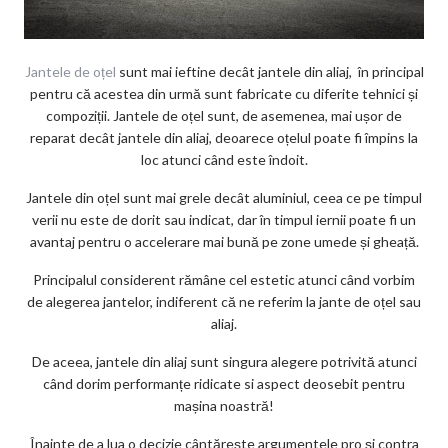
Jantele de oțel
sunt mai ieftine decât jantele din aliaj, în principal
pentru că acestea din urmă sunt fabricate cu diferite tehnici și
compoziții. Jantele de oțel sunt, de asemenea, mai ușor de
reparat decât jantele din aliaj, deoarece oțelul poate fi împins la
loc atunci când este îndoit.
Jantele din oțel sunt mai grele decât aluminiul, ceea ce pe timpul
verii nu este de dorit sau indicat, dar în timpul iernii poate fi un
avantaj pentru o accelerare mai bună pe zone umede și gheață.
Principalul considerent rămâne cel estetic atunci când vorbim
de alegerea jantelor, indiferent că ne referim la jante de oțel sau
aliaj.
De aceea, jantele din aliaj sunt singura alegere potrivită atunci
când dorim performanțe ridicate si aspect deosebit pentru
mașina noastră!
Înainte de a lua o decizie cântărește argumentele pro și contra