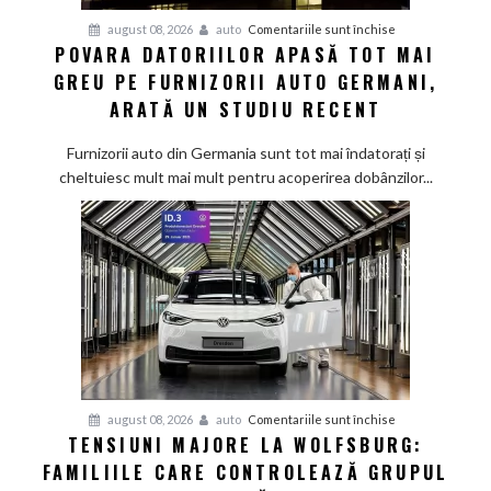
pentru
august 08, 2026
auto
Comentariile sunt închise
POVARA DATORIILOR APASĂ TOT MAI
Povara
GREU PE FURNIZORII AUTO GERMANI,
datoriilor
apasă
ARATĂ UN STUDIU RECENT
tot
mai
Furnizorii auto din Germania sunt tot mai îndatorați și
greu
cheltuiesc mult mai mult pentru acoperirea dobânzilor...
pe
furnizorii
auto
germani,
arată
un
studiu
recent
pentru
august 08, 2026
auto
Comentariile sunt închise
TENSIUNI MAJORE LA WOLFSBURG:
Tensiuni
FAMILIILE CARE CONTROLEAZĂ GRUPUL
majore
la