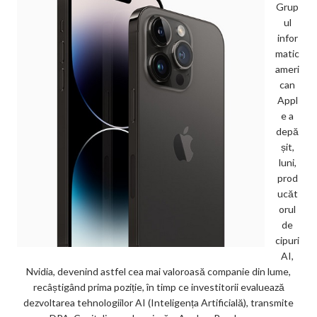
Grup
ul
infor
matic
ameri
can
Appl
e a
depă
șit,
luni,
prod
ucăt
orul
de
cipuri
AI,
Nvidia, devenind astfel cea mai valoroasă companie din lume,
recâștigând prima poziție, în timp ce investitorii evaluează
dezvoltarea tehnologiilor AI (Inteligența Artificială), transmite