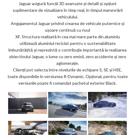
Jaguar asigură funcții 3D avansate și detalii și opțiuni
suplimentare de vizualizare în timp real, în timpul manevrării
vehiculului.
Angajamentul Jaguar privind crearea de vehicule puternice și
ușoare continuă cu noul
XF. Structura realizată în cea mai mare parte din aluminiu
utilizează aluminiul reciclat pentru o sustenabilitate
îmbunătățită și reprezintă o contribuție importantă la realizarea
obiectivului Jaguar, o lume cu zero emisii, zero accidente și zero
aglomerație.
Clienții pot selecta între nivelurile de echipare S, SE și HSE,
toate disponibile în versiunea R-Dynamic. Opțional, pentru toate
versiunile poate fi comandat pachetul exterior Black.