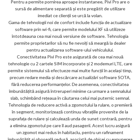
Pentru a permite pornirea aproape instantanee, Pivi Pro are o
sursă de alimentare separată și este pregătit de utilizare
imediat ce clienții se urcă la volan.
Gama de tehnologii noi de confort include funcția de actualizare
software prin wi-fi, care permite modelului XF să utilizeze
întotdeauna cea mai nouă versiune de software. Tehnologia
permite proprietarilor să nu fie nevoiți să meargă la dealer
pentru actualizarea software-ului vehiculului.
Conectivitatea Pivi Pro este asigurată de cea mai nouă
tehnologie cu 2 cartele SIM încorporate și 2 modemuri LTE, care
permite sistemului să efectueze mai multe funcții în același timp,
precum redare media și descărcare actualizări software SOTA,
fără reducerea performanțelor. De asemenea, conectivitatea
îmbunătățită asigură întreruperi minime ca urmare a semnalului
slab, schimbând rețeaua în căutarea celui mai puternic semnal.
Tehnologia de reducere activă a zgomotului la rulare, o premieră
în segment, monitorizează continuu vibrațiile provenite de la
suprafața de rulare și calculează unda de sunet contrară, pentru
a elimina zgomotul pe care îl aud pasagerii. Acest lucru asigură
un zgomot mai redus în habitaclu, pentru un rafinament
îmbunătățit și oboseală redusă, asociată de obicei cu expunerea