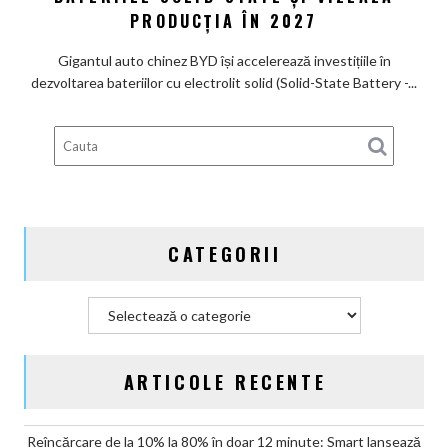
nume
bateria
PRODUCȚIA ÎN 2027
de
viitorului:
Lexus
BYD
Gigantul auto chinez BYD își accelerează investițiile în
înregistrează
dezvoltarea bateriilor cu electrolit solid (Solid-State Battery -...
6
brevete
pentru
bateriile
solid-
state
și
CATEGORII
vizează
producția
în
Categorii
2027
ARTICOLE RECENTE
Reîncărcare de la 10% la 80% în doar 12 minute: Smart lansează