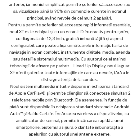
anterior, iar meniul simplificat permite șoferilor să acceseze sau
să vizualizeze până la 90% din comenzile curente în ecranul
principal, având nevoie de cel mult 2 apăsări.
Pentru a permite șoferilor să acceseze rapid informații esențiale,
noul XF este echipat și cu un ecran HD interactiv pentru șofer,
cu diagonala de 12,3 inch, grafică îmbunătățită și aspect
configurabil, care poate afișa următoarele informații: harta de
navigație în ecran complet, instrumente digitale, media, agenda
sau detaliile sistemului multimedia. Cu ajutorul celei mai noi
tehnologii de afișare pe parbriz – Head-Up Display, noul Jaguar
XF oferă șoferilor toate informațiile de care au nevoie, fără a le
distrage atenția de la condus.
Noul sistem multimedia intuitiv dispune în echiparea standard
de Apple CarPlay® și permite clienților să conecteze simultan 2
telefoane mobile prin Bluetooth. De asemenea, în funcție de
piață sunt disponibile în echiparea standard sistemele Android
Auto™ și Baidu CarLife. Încărcarea wireless a dispozitivelor, cu
amplificator de semnal, permite încărcarea rapidă a unui
smartphone. Sistemul asigură o claritate îmbunătățită a
apelurilor, cu ajutorul unei antene externe.