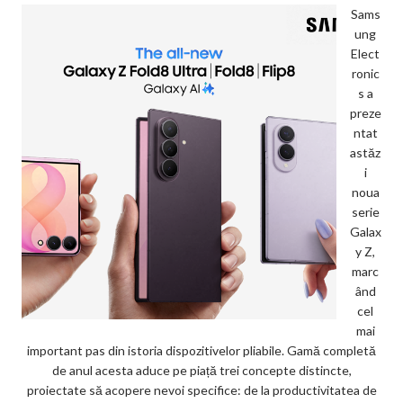
Sams
ung
Elect
ronic
s a
preze
ntat
astăz
i
noua
serie
Galax
y Z,
marc
ând
cel
mai
important pas din istoria dispozitivelor pliabile. Gamă completă
de anul acesta aduce pe piață trei concepte distincte,
proiectate să acopere nevoi specifice: de la productivitatea de