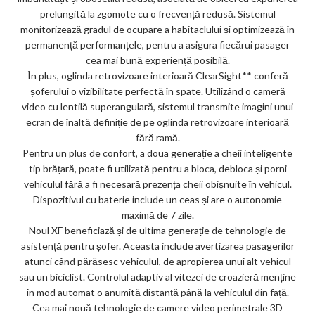
prelungită la zgomote cu o frecvență redusă. Sistemul
monitorizează gradul de ocupare a habitaclului și optimizează în
permanență performanțele, pentru a asigura fiecărui pasager
cea mai bună experiență posibilă.
În plus, oglinda retrovizoare interioară ClearSight** conferă
șoferului o vizibilitate perfectă în spate. Utilizând o cameră
video cu lentilă superangulară, sistemul transmite imagini unui
ecran de înaltă definiție de pe oglinda retrovizoare interioară
fără ramă.
Pentru un plus de confort, a doua generație a cheii inteligente
tip brățară, poate fi utilizată pentru a bloca, debloca și porni
vehiculul fără a fi necesară prezența cheii obișnuite în vehicul.
Dispozitivul cu baterie include un ceas și are o autonomie
maximă de 7 zile.
Noul XF beneficiază și de ultima generație de tehnologie de
asistență pentru șofer. Aceasta include avertizarea pasagerilor
atunci când părăsesc vehiculul, de apropierea unui alt vehicul
sau un biciclist. Controlul adaptiv al vitezei de croazieră menține
în mod automat o anumită distanță până la vehiculul din față.
Cea mai nouă tehnologie de camere video perimetrale 3D