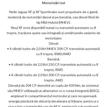
Motorizări noi
Noile Jaguar XF și XF Sportbrake sunt propulsate de o gamă
modernă de motorizări diesel și pe benzină, cea diesel fiind de
tip Mild Hybrid (MHEV).
Noul XF este disponibil numai cu transmisii automate cu 8
trepte, tracțiune spate sau integrală și următoarele variante de
motorizare:
Diesel
• 4 cilindri turbo de 2,0 litri MHEV 204 CP, transmisie automată
cu 8 trepte, RWD/AWD
Benzină
• 4 cilindri turbo de 2,0 litri 250 CP, transmisie automată cu 8
trepte, RWD
• 4 cilindri turbo de 2,0 litri 300 CP, transmisie automată cu 8
trepte, AWD
Dieselul de 204 CP dezvoltă un cuplu de 430 Nm, iar sistemul
său MHEV utilizează un alternator cu o curea integrată (BiSG),
amplasat în compartimentul motorului și care recuperează
energia pierdută de obicei la decelerare și frânare, pentru a o
stoca într-o baterie litiu-on de 48 V, amplasată sub portbagaj.