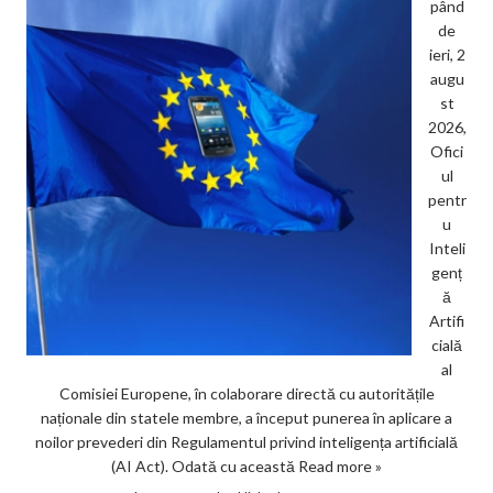
pând
de
ieri, 2
augu
st
2026,
Ofici
ul
pentr
u
Inteli
genț
ă
Artifi
cială
al
Comisiei Europene, în colaborare directă cu autoritățile
naționale din statele membre, a început punerea în aplicare a
noilor prevederi din Regulamentul privind inteligența artificială
(AI Act). Odată cu această
Read more »