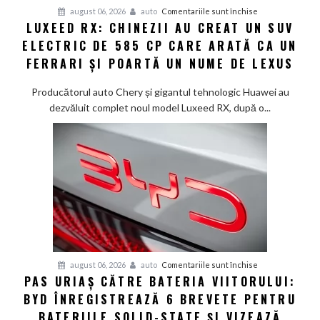
Smart
pentru
august 06, 2026
auto
Comentariile sunt închise
#1
LUXEED RX: CHINEZII AU CREAT UN SUV
Luxeed
în
ELECTRIC DE 585 CP CARE ARATĂ CA UN
RX:
China
Chinezii
FERRARI ȘI POARTĂ UN NUME DE LEXUS
au
creat
Producătorul auto Chery și gigantul tehnologic Huawei au
un
dezvăluit complet noul model Luxeed RX, după o...
SUV
electric
de
585
CP
care
arată
ca
un
Ferrari
pentru
august 06, 2026
auto
Comentariile sunt închise
PAS URIAȘ CĂTRE BATERIA VIITORULUI:
și
Pas
poartă
BYD ÎNREGISTREAZĂ 6 BREVETE PENTRU
uriaș
un
către
BATERIILE SOLID-STATE ȘI VIZEAZĂ