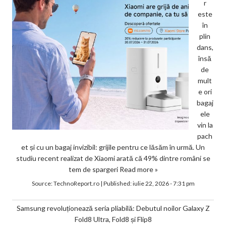
r
este
în
plin
dans,
însă
de
mult
e ori
bagaj
ele
vin la
pach
et și cu un bagaj invizibil: grijile pentru ce lăsăm în urmă. Un
studiu recent realizat de Xiaomi arată că 49% dintre români se
tem de spargeri
Read more »
Source:
TechnoReport.ro
|
Published:
iulie 22, 2026 - 7:31 pm
Samsung revoluționează seria pliabilă: Debutul noilor Galaxy Z
Fold8 Ultra, Fold8 și Flip8