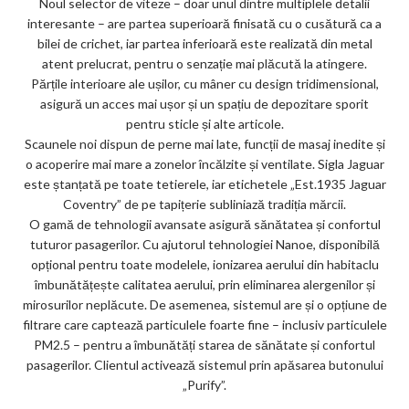
Noul selector de viteze – doar unul dintre multiplele detalii
interesante – are partea superioară finisată cu o cusătură ca a
bilei de crichet, iar partea inferioară este realizată din metal
atent prelucrat, pentru o senzație mai plăcută la atingere.
Părțile interioare ale ușilor, cu mâner cu design tridimensional,
asigură un acces mai ușor și un spațiu de depozitare sporit
pentru sticle și alte articole.
Scaunele noi dispun de perne mai late, funcții de masaj inedite și
o acoperire mai mare a zonelor încălzite și ventilate. Sigla Jaguar
este ștanțată pe toate tetierele, iar etichetele „Est.1935 Jaguar
Coventry” de pe tapițerie subliniază tradiția mărcii.
O gamă de tehnologii avansate asigură sănătatea și confortul
tuturor pasagerilor. Cu ajutorul tehnologiei Nanoe, disponibilă
opțional pentru toate modelele, ionizarea aerului din habitaclu
îmbunătățește calitatea aerului, prin eliminarea alergenilor și
mirosurilor neplăcute. De asemenea, sistemul are și o opțiune de
filtrare care captează particulele foarte fine – inclusiv particulele
PM2.5 – pentru a îmbunătăți starea de sănătate și confortul
pasagerilor. Clientul activează sistemul prin apăsarea butonului
„Purify”.