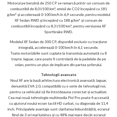
Motorul pe benzină de 250 CP se remarcă printr-un consum de
combustibil de 8,0 l/100 km*, emisii de CO2 începând cu 181
g/km* și accelerează 0-100 km/h în 6,9 secunde, pentru modelul
XF Sedan RWD și începând cu 188 g/km* și consum de
combustibil începând cu 8,3 l/100 km*, pentru versiunea XF
Sportbrake RWD.
Modelul XF Sedan de 300 CP, disponibil exclusiv cu tracțiune
integrală, accelerează 0-100 km/h în 6,1 secunde.
Toate motorizările sunt cuplate la transmisia automată cu 8
trepte Jaguar, care poate fi controlată de la padelele de pe
volan, pentru un plus de implicare din partea șoferului.
Tehnologii avansate
Noul XF are la bază arhitectura electronică avansată Jaguar,
denumită EVA 2.0, compatibilă cu o serie de tehnologii noi,
pentru ca vehiculul să fie întotdeauna conectat și actualizat.
Cea mai nouă tehnologie multimedia Pivi Pro poate fi accesată
cu ajutorul noului ecran tactil HD curbat, cu diagonala de 11,4
inch. Principalele avantaje sunt claritatea îmbunătățită, ecranul
fiind de 3 ori mai luminos și cu 48% mai mare decât ecranul