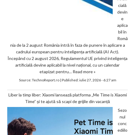
cială
devin
e
aplica
bil în
Româ
nia de la 2 august România intră în faza de punere în aplicare a
cadrului european pentru inteligența artificială (AI Act).
Începând cu 2 august 2026, Regulamentul UE privind inteligența
artificială devine aplicabil la nivel național, cu un calendar
etapizat pentru…
Read more »
Source:
TechnoReport.ro
|
Published:
iulie 27, 2026 - 6:27 am
Liber la timp liber: Xiaomi lansează platforma „Me Time is Xiaomi
Time” și te ajută să scapi de grijile din vacanță
Sezo
nul
conc
ediilo