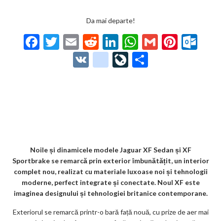
Da mai departe!
F
T
E
R
Li
W
G
Pi
O
ac
w
m
e
n
h
m
nt
ut
V
g
Li
P
e
itt
ai
d
ke
at
ai
er
lo
K
o
ve
ar
b
er
l
di
dI
s
l
es
o
o
Jo
ta
o
t
n
A
t
k.
gl
ur
je
o
p
co
e_
n
az
k
p
m
b
al
ă
o
Noile și dinamicele modele Jaguar XF Sedan și XF
Sportbrake se remarcă prin exterior îmbunătățit, un interior
o
complet nou, realizat cu materiale luxoase noi și tehnologii
k
moderne, perfect integrate și conectate. Noul XF este
imaginea designului și tehnologiei britanice contemporane.
m
Exteriorul se remarcă printr-o bară față nouă, cu prize de aer mai
ar