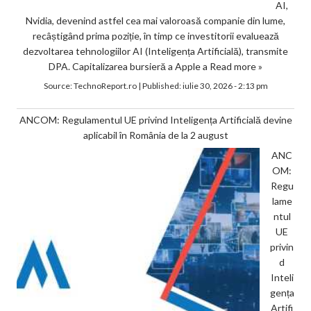
AI,
Nvidia, devenind astfel cea mai valoroasă companie din lume,
recâștigând prima poziție, în timp ce investitorii evaluează
dezvoltarea tehnologiilor AI (Inteligența Artificială), transmite
DPA. Capitalizarea bursieră a Apple a
Read more »
Source:
TechnoReport.ro
|
Published:
iulie 30, 2026 - 2:13 pm
ANCOM: Regulamentul UE privind Inteligența Artificială devine
aplicabil în România de la 2 august
ANC
OM:
Regu
lame
ntul
UE
privin
d
Inteli
gența
Artifi