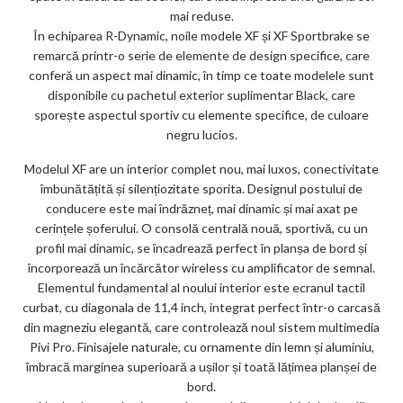
mai reduse.
În echiparea R-Dynamic, noile modele XF și XF Sportbrake se
remarcă printr-o serie de elemente de design specifice, care
conferă un aspect mai dinamic, în timp ce toate modelele sunt
disponibile cu pachetul exterior suplimentar Black, care
sporește aspectul sportiv cu elemente specifice, de culoare
negru lucios.
Modelul XF are un interior complet nou, mai luxos, conectivitate
îmbunătățită și silențiozitate sporita. Designul postului de
conducere este mai îndrăzneț, mai dinamic și mai axat pe
cerințele șoferului. O consolă centrală nouă, sportivă, cu un
profil mai dinamic, se încadrează perfect în planșa de bord și
încorporează un încărcător wireless cu amplificator de semnal.
Elementul fundamental al noului interior este ecranul tactil
curbat, cu diagonala de 11,4 inch, integrat perfect într-o carcasă
din magneziu elegantă, care controlează noul sistem multimedia
Pivi Pro. Finisajele naturale, cu ornamente din lemn și aluminiu,
îmbracă marginea superioară a ușilor și toată lățimea planșei de
bord.