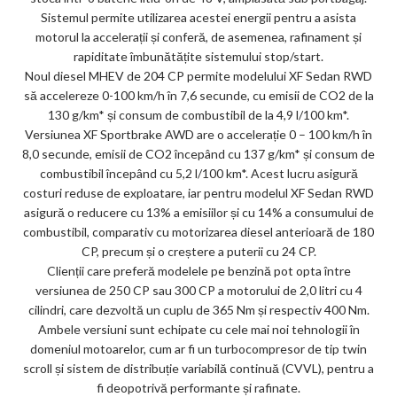
Sistemul permite utilizarea acestei energii pentru a asista
motorul la accelerații și conferă, de asemenea, rafinament și
rapiditate îmbunătățite sistemului stop/start.
Noul diesel MHEV de 204 CP permite modelului XF Sedan RWD
să accelereze 0-100 km/h în 7,6 secunde, cu emisii de CO2 de la
130 g/km* și consum de combustibil de la 4,9 l/100 km*.
Versiunea XF Sportbrake AWD are o accelerație 0 – 100 km/h în
8,0 secunde, emisii de CO2 începând cu 137 g/km* și consum de
combustibil începând cu 5,2 l/100 km*. Acest lucru asigură
costuri reduse de exploatare, iar pentru modelul XF Sedan RWD
asigură o reducere cu 13% a emisiilor și cu 14% a consumului de
combustibil, comparativ cu motorizarea diesel anterioară de 180
CP, precum și o creștere a puterii cu 24 CP.
Clienții care preferă modelele pe benzină pot opta între
versiunea de 250 CP sau 300 CP a motorului de 2,0 litri cu 4
cilindri, care dezvoltă un cuplu de 365 Nm și respectiv 400 Nm.
Ambele versiuni sunt echipate cu cele mai noi tehnologii în
domeniul motoarelor, cum ar fi un turbocompresor de tip twin
scroll și sistem de distribuție variabilă continuă (CVVL), pentru a
fi deopotrivă performante și rafinate.