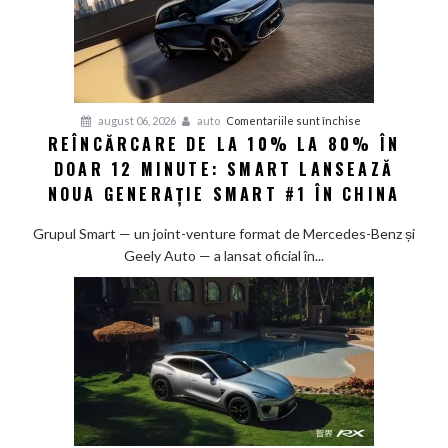
pentru
august 06, 2026
auto
Comentariile sunt închise
REÎNCĂRCARE DE LA 10% LA 80% ÎN
Reîncărcare
DOAR 12 MINUTE: SMART LANSEAZĂ
de
la
NOUA GENERAȚIE SMART #1 ÎN CHINA
10%
la
Grupul Smart — un joint-venture format de Mercedes-Benz și
80%
Geely Auto — a lansat oficial în...
în
doar
12
minute:
Smart
lansează
noua
generație