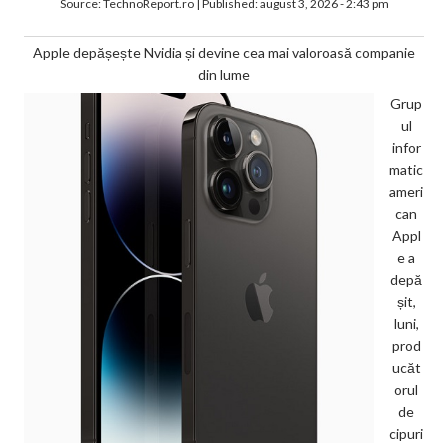
Source:
TechnoReport.ro
|
Published:
august 3, 2026 - 2:43 pm
Apple depășește Nvidia și devine cea mai valoroasă companie
din lume
Grup
ul
infor
matic
ameri
can
Appl
e a
depă
șit,
luni,
prod
ucăt
orul
de
cipuri