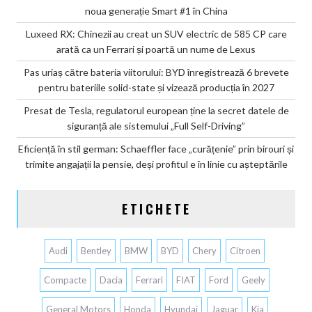
noua generație Smart #1 în China
Luxeed RX: Chinezii au creat un SUV electric de 585 CP care
arată ca un Ferrari și poartă un nume de Lexus
Pas uriaș către bateria viitorului: BYD înregistrează 6 brevete
pentru bateriile solid-state și vizează producția în 2027
Presat de Tesla, regulatorul european ține la secret datele de
siguranță ale sistemului „Full Self-Driving”
Eficiență în stil german: Schaeffler face „curățenie” prin birouri și
trimite angajații la pensie, deși profitul e în linie cu așteptările
ETICHETE
Audi
Bentley
BMW
BYD
Chery
Citroen
Compacte
Dacia
Ferrari
FIAT
Ford
Geely
General Motors
Honda
Hyundai
Jaguar
Kia