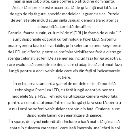
mari și mai coborâte, care conferă o atitudine dominantă.
ks
Această impresie este accentuată de grila față mai lată, cu
design de tip fagure, specific modelelor Jaguar clasice. Prizele
de aer laterale includ acum sigla Jaguar, demonstrând atenția
deosebită acordată detaliilor.
Farurile, foarte subțiri, cu lumini de zi (DRL) în formă de dublu “J”
sunt disponibile opțional cu tehnologie Pixel LED. Sistemul
poate genera fascicule variabile, prin selectarea unor segmente
de LED-uri diferite, pentru a optimiza vizibilitatea fară a distrage
atenția celorlalți șoferi. De asemenea, includ faza lungă adaptivă,
care evaluează condițiile de deplasare și adaptează automat faza
lungă pentru a ocoli vehiculele care vin din față și indicatoarele
rutiere.
În echiparea standard a gamei de modele este disponibilă
tehnologia Premium LED, cu fază lungă adaptivă pentru
modelele SE și HSE. Tehnologia utilizează camera video față
pentru a comuta automat între faza lungă și faza scurtă, pentru
a nu-i orbi pe șoferii vehiculelor care vin din față. Opțional sunt
disponibile lumini de semnalizare dinamice.
În spate, designul îmbunătățit include o bară mai lată și mască
spate în culoarea caroseriei, care lasă impresia unei gărzi la sol