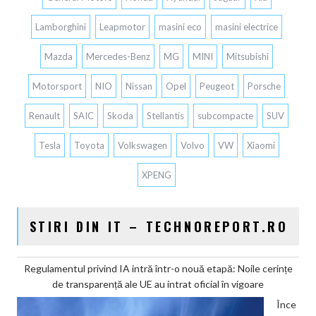
Lamborghini
Leapmotor
masini eco
masini electrice
Mazda
Mercedes-Benz
MG
MINI
Mitsubishi
Motorsport
NIO
Nissan
Opel
Peugeot
Porsche
Renault
SAIC
Skoda
Stellantis
subcompacte
SUV
Tesla
Toyota
Volkswagen
Volvo
VW
Xiaomi
XPENG
STIRI DIN IT – TECHNOREPORT.RO
Regulamentul privind IA intră într-o nouă etapă: Noile cerințe
de transparență ale UE au intrat oficial în vigoare
Înce