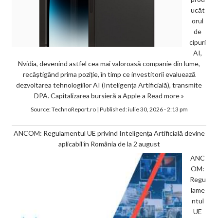
ucăt
orul
de
cipuri
AI,
Nvidia, devenind astfel cea mai valoroasă companie din lume,
recâștigând prima poziție, în timp ce investitorii evaluează
dezvoltarea tehnologiilor AI (Inteligența Artificială), transmite
DPA. Capitalizarea bursieră a Apple a
Read more »
Source:
TechnoReport.ro
|
Published:
iulie 30, 2026 - 2:13 pm
ANCOM: Regulamentul UE privind Inteligența Artificială devine
aplicabil în România de la 2 august
ANC
OM:
Regu
lame
ntul
UE