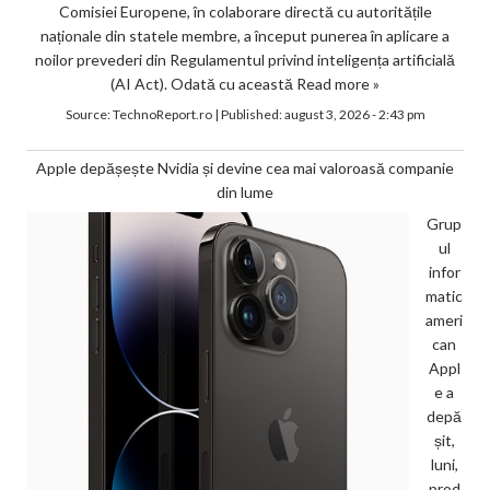
Comisiei Europene, în colaborare directă cu autoritățile
naționale din statele membre, a început punerea în aplicare a
noilor prevederi din Regulamentul privind inteligența artificială
(AI Act). Odată cu această
Read more »
Source:
TechnoReport.ro
|
Published:
august 3, 2026 - 2:43 pm
Apple depășește Nvidia și devine cea mai valoroasă companie
din lume
Grup
ul
infor
matic
ameri
can
Appl
e a
depă
șit,
luni,
prod