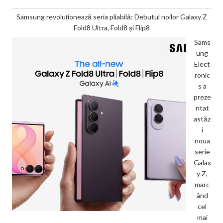
Samsung revoluționează seria pliabilă: Debutul noilor Galaxy Z
Fold8 Ultra, Fold8 și Flip8
Sams
ung
Elect
ronic
s a
preze
ntat
astăz
i
noua
serie
Galax
y Z,
marc
ând
cel
mai