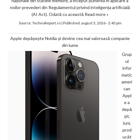
naționale din statele membre, a început punerea în aplicare a
noilor prevederi din Regulamentul privind inteligența artificială
(AI Act). Odată cu această
Read more »
Source:
TechnoReport.ro
|
Published:
august 3, 2026 - 2:43 pm
Apple depășește Nvidia și devine cea mai valoroasă companie
din lume
Grup
ul
infor
matic
ameri
can
Appl
e a
depă
șit,
luni,
prod
ucăt