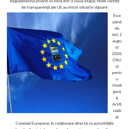
Regulamentul privind IA intră într-o nouă etapă: Noile cerințe
de transparență ale UE au intrat oficial în vigoare
Înce
pând
de
ieri, 2
augu
st
2026,
Ofici
ul
pentr
u
Inteli
genț
ă
Artifi
cială
al
Comisiei Europene, în colaborare directă cu autoritățile