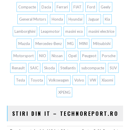
Compacte
Dacia
Ferrari
FIAT
Ford
Geely
General Motors
Honda
Hyundai
Jaguar
Kia
Lamborghini
Leapmotor
masini eco
masini electrice
Mazda
Mercedes-Benz
MG
MINI
Mitsubishi
Motorsport
NIO
Nissan
Opel
Peugeot
Porsche
Renault
SAIC
Skoda
Stellantis
subcompacte
SUV
Tesla
Toyota
Volkswagen
Volvo
VW
Xiaomi
XPENG
STIRI DIN IT – TECHNOREPORT.RO