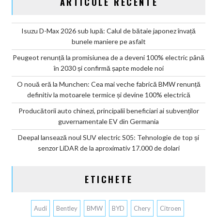
ARTICOLE RECENTE
Isuzu D-Max 2026 sub lupă: Calul de bătaie japonez învață
bunele maniere pe asfalt
Peugeot renunță la promisiunea de a deveni 100% electric până
în 2030 și confirmă șapte modele noi
O nouă eră la Munchen: Cea mai veche fabrică BMW renunță
definitiv la motoarele termice și devine 100% electrică
Producătorii auto chinezi, principalii beneficiari ai subvenților
guvernamentale EV din Germania
Deepal lansează noul SUV electric S05: Tehnologie de top și
senzor LiDAR de la aproximativ 17.000 de dolari
ETICHETE
Audi
Bentley
BMW
BYD
Chery
Citroen