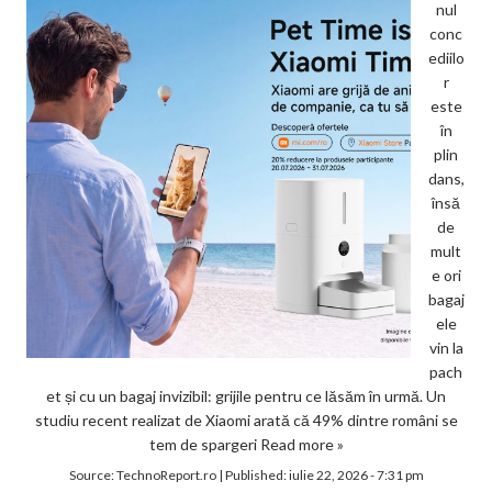
nul
conc
ediilo
r
este
în
plin
dans,
însă
de
mult
e ori
bagaj
ele
vin la
pach
et și cu un bagaj invizibil: grijile pentru ce lăsăm în urmă. Un
studiu recent realizat de Xiaomi arată că 49% dintre români se
tem de spargeri
Read more »
Source:
TechnoReport.ro
|
Published:
iulie 22, 2026 - 7:31 pm