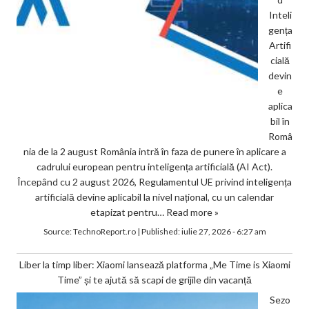
Inteli
gența
Artifi
cială
devin
e
aplica
bil în
Româ
nia de la 2 august România intră în faza de punere în aplicare a
cadrului european pentru inteligența artificială (AI Act).
Începând cu 2 august 2026, Regulamentul UE privind inteligența
artificială devine aplicabil la nivel național, cu un calendar
etapizat pentru…
Read more »
Source:
TechnoReport.ro
|
Published:
iulie 27, 2026 - 6:27 am
Liber la timp liber: Xiaomi lansează platforma „Me Time is Xiaomi
Time” și te ajută să scapi de grijile din vacanță
Sezo