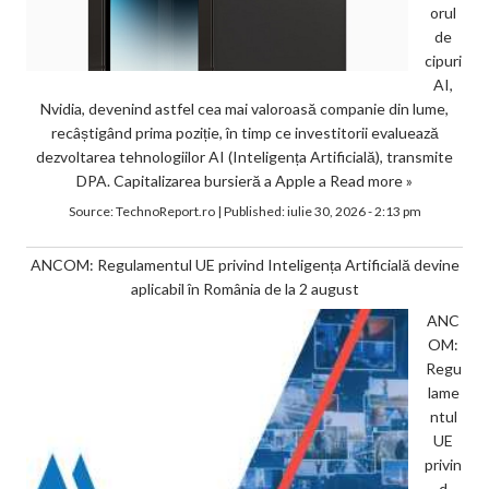
orul
de
cipuri
AI,
Nvidia, devenind astfel cea mai valoroasă companie din lume,
recâștigând prima poziție, în timp ce investitorii evaluează
dezvoltarea tehnologiilor AI (Inteligența Artificială), transmite
DPA. Capitalizarea bursieră a Apple a
Read more »
Source:
TechnoReport.ro
|
Published:
iulie 30, 2026 - 2:13 pm
ANCOM: Regulamentul UE privind Inteligența Artificială devine
aplicabil în România de la 2 august
ANC
OM:
Regu
lame
ntul
UE
privin
d