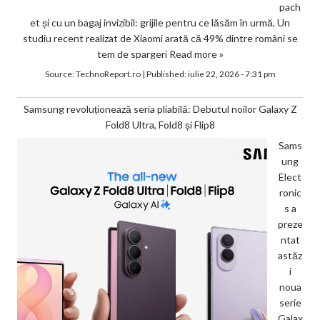
pach
et și cu un bagaj invizibil: grijile pentru ce lăsăm în urmă. Un
studiu recent realizat de Xiaomi arată că 49% dintre români se
tem de spargeri
Read more »
Source:
TechnoReport.ro
|
Published:
iulie 22, 2026 - 7:31 pm
Samsung revoluționează seria pliabilă: Debutul noilor Galaxy Z
Fold8 Ultra, Fold8 și Flip8
Sams
ung
Elect
ronic
s a
preze
ntat
astăz
i
noua
serie
Galax