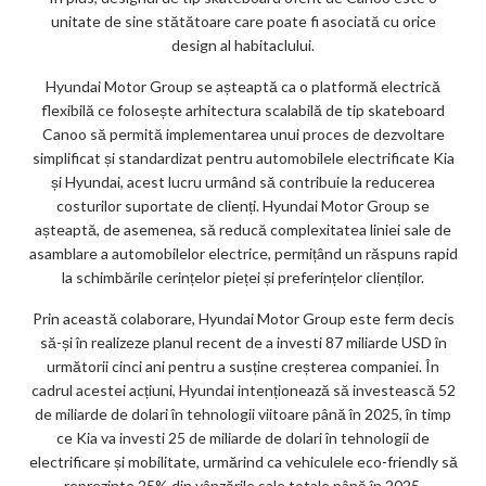
unitate de sine stătătoare care poate fi asociată cu orice
design al habitaclului.
Hyundai Motor Group se așteaptă ca o platformă electrică
flexibilă ce folosește arhitectura scalabilă de tip skateboard
Canoo să permită implementarea unui proces de dezvoltare
simplificat și standardizat pentru automobilele electrificate Kia
și Hyundai, acest lucru urmând să contribuie la reducerea
costurilor suportate de clienți. Hyundai Motor Group se
așteaptă, de asemenea, să reducă complexitatea liniei sale de
asamblare a automobilelor electrice, permițând un răspuns rapid
la schimbările cerințelor pieței și preferințelor clienților.
Prin această colaborare, Hyundai Motor Group este ferm decis
să-și în realizeze planul recent de a investi 87 miliarde USD în
următorii cinci ani pentru a susține creșterea companiei. În
cadrul acestei acțiuni, Hyundai intenționează să investească 52
de miliarde de dolari în tehnologii viitoare până în 2025, în timp
ce Kia va investi 25 de miliarde de dolari în tehnologii de
electrificare și mobilitate, urmărind ca vehiculele eco-friendly să
reprezinte 25% din vânzările sale totale până în 2025.