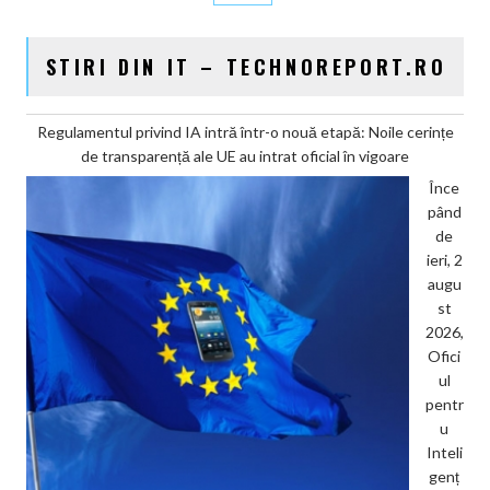
STIRI DIN IT – TECHNOREPORT.RO
Regulamentul privind IA intră într-o nouă etapă: Noile cerințe
de transparență ale UE au intrat oficial în vigoare
Înce
pând
de
ieri, 2
augu
st
2026,
Ofici
ul
pentr
u
Inteli
genț