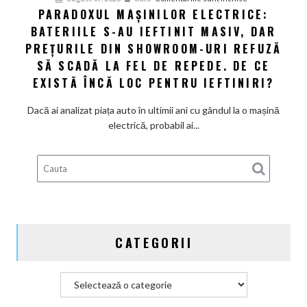
Audi
PARADOXUL MAȘINILOR ELECTRICE:
Paradoxul
să
BATERIILE S-AU IEFTINIT MASIV, DAR
mașinilor
schimbe
electrice:
PREȚURILE DIN SHOWROOM-URI REFUZĂ
foaia
Bateriile
SĂ SCADĂ LA FEL DE REPEDE. DE CE
s-
EXISTĂ ÎNCĂ LOC PENTRU IEFTINIRI?
au
ieftinit
Dacă ai analizat piața auto în ultimii ani cu gândul la o mașină
masiv,
electrică, probabil ai...
dar
prețurile
din
showroom-
uri
refuză
să
CATEGORII
scadă
la
fel
Categorii
de
repede.