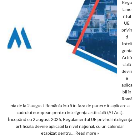
Regu
lame
ntul
UE
privin
d
Inteli
gența
Artifi
cială
devin
e
aplica
bil în
Româ
nia de la 2 august România intră în faza de punere în aplicare a
cadrului european pentru inteligența artificială (AI Act).
Începând cu 2 august 2026, Regulamentul UE privind inteligența
artificială devine aplicabil la nivel național, cu un calendar
etapizat pentru…
Read more »