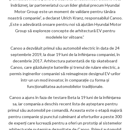
îndrăzneț, iar parteneriatul cu un lider global precum Hyundai
Motor Group este un moment de validare pentru tânăra
noastră companie”, a declarat Ulrich Kranz, responsabilul Canoo.
„Este o adevărată onoare pentru noi să ajutăm Hyundai Motor
Group să exploreze concepte de arhitectură EV pentru
modelele lor viitoare.”
Canoo a dezvăluit primul său automobil electric în data de 24
septembrie 2019, la doar 19 luni de la înființarea companiei, în
decembrie 2017. Arhitectura patentată de tip skateboard
Canoo, care găzduiește bateriile și trenul de rulare electric, a
permis inginerilor companiei să reimagineze designul EV-urilor
într-un un mod inovator, în comparație cu forma și
funcționalitatea automobilelor tradiționale.
Canoo a ajuns în faza de testare Beta la 19 luni de la înființarea
sa, iar compania a deschis recent lista de așteptare pentru
primul său automobil pe comandă. Aceasta este o etapă majoră
pentru companie și punctul culminant al eforturilor a peste 300
de experți care lucrează pentru a oferi un prototip al sistemelor
arhitecturale puternice dezvoltate de Canoo. Primul automobil