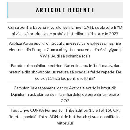
De
ARTICOLE RECENTE
ce
există
încă
Cursa pentru bateria viitorului se încinge: CATL se alătură BYD
loc
și vizează producția de probă a bateriilor solid-state în 2027
pentru
ieftiniri?
Analiză Autoreport.ro | Șocul chinezesc care salvează mașinile
electrice din Europa: Cum a obligat concurența din Asia giganții
VW și Audi să schimbe foaia
Paradoxul mașinilor electrice: Bateriile s-au ieftinit masiv, dar
prețurile din showroom-uri refuză să scadă la fel de repede. De
ce există încă loc pentru ieftiniri?
Campioni la eșapament, dar cu Actros electric în broșură:
Daimler Truck plânge de mila miliardului de euro din amenzile
CO2
Test Drive CUPRA Formentor Tribe Edition 1.5 eTSI 150 CP:
Rețeta spaniolă dintre ADN-ul de hot-hatch și sustenabilitatea
viitorului