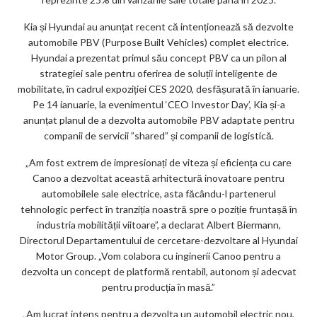
Kia și Hyundai au anunțat recent că intenționează să dezvolte
automobile PBV (Purpose Built Vehicles) complet electrice.
Hyundai a prezentat primul său concept PBV ca un pilon al
strategiei sale pentru oferirea de soluții inteligente de
mobilitate, în cadrul expoziției CES 2020, desfășurată în ianuarie.
Pe 14 ianuarie, la evenimentul ‘CEO Investor Day’, Kia și-a
anunțat planul de a dezvolta automobile PBV adaptate pentru
companii de servicii ”shared” și companii de logistică.
„Am fost extrem de impresionați de viteza și eficiența cu care
Canoo a dezvoltat această arhitectură inovatoare pentru
automobilele sale electrice, asta făcându-l partenerul
tehnologic perfect în tranziția noastră spre o poziție fruntașă în
industria mobilității viitoare”, a declarat Albert Biermann,
Directorul Departamentului de cercetare-dezvoltare al Hyundai
Motor Group. „Vom colabora cu inginerii Canoo pentru a
dezvolta un concept de platformă rentabil, autonom și adecvat
pentru producția în masă.”
„Am lucrat intens pentru a dezvolta un automobil electric nou,