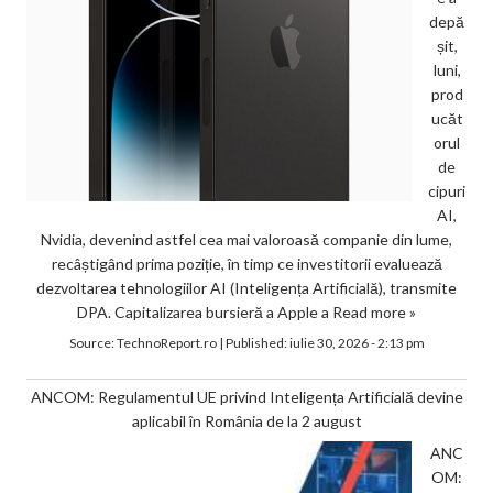
depă
șit,
luni,
prod
ucăt
orul
de
cipuri
AI,
Nvidia, devenind astfel cea mai valoroasă companie din lume,
recâștigând prima poziție, în timp ce investitorii evaluează
dezvoltarea tehnologiilor AI (Inteligența Artificială), transmite
DPA. Capitalizarea bursieră a Apple a
Read more »
Source:
TechnoReport.ro
|
Published:
iulie 30, 2026 - 2:13 pm
ANCOM: Regulamentul UE privind Inteligența Artificială devine
aplicabil în România de la 2 august
ANC
OM: