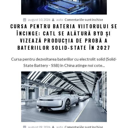
pentru
august 10, 2026
auto
Comentariile sunt închise
CURSA PENTRU BATERIA VIITORULUI SE
Cursa
ÎNCINGE: CATL SE ALĂTURĂ BYD ȘI
pentru
bateria
VIZEAZĂ PRODUCȚIA DE PROBĂ A
viitorului
BATERIILOR SOLID-STATE ÎN 2027
se
încinge:
Cursa pentru dezvoltarea bateriilor cu electrolit solid (Solid-
CATL
State Battery - SSB) în China atinge noi cote...
se
alătură
BYD
și
vizează
producția
de
probă
a
bateriilor
pentru
august 09, 2026
auto
Comentariile sunt închise