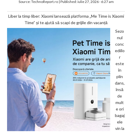
Source:
TechnoReport.ro
|
Published:
iulie 27, 2026 - 6:27 am
Liber la timp liber: Xiaomi lansează platforma „Me Time is Xiaomi
Time” și te ajută să scapi de grijile din vacanță
Sezo
nul
conc
ediilo
r
este
în
plin
dans,
însă
de
mult
e ori
bagaj
ele
vin la