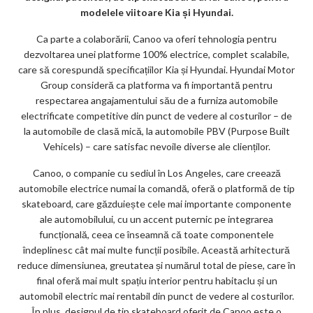
k
modelele viitoare Kia și Hyundai.
m
Ca parte a colaborării, Canoo va oferi tehnologia pentru
ar
dezvoltarea unei platforme 100% electrice, complet scalabile,
ks
care să corespundă specificațiilor Kia și Hyundai. Hyundai Motor
Group consideră ca platforma va fi importantă pentru
respectarea angajamentului său de a furniza automobile
electrificate competitive din punct de vedere al costurilor – de
la automobile de clasă mică, la automobile PBV (Purpose Built
Vehicels) – care satisfac nevoile diverse ale clienților.
Canoo, o companie cu sediul în Los Angeles, care creează
automobile electrice numai la comandă, oferă o platformă de tip
skateboard, care găzduiește cele mai importante componente
ale automobilului, cu un accent puternic pe integrarea
funcțională, ceea ce înseamnă că toate componentele
îndeplinesc cât mai multe funcții posibile. Această arhitectură
reduce dimensiunea, greutatea și numărul total de piese, care în
final oferă mai mult spațiu interior pentru habitaclu și un
automobil electric mai rentabil din punct de vedere al costurilor.
În plus, designul de tip skateboard oferit de Canoo este o