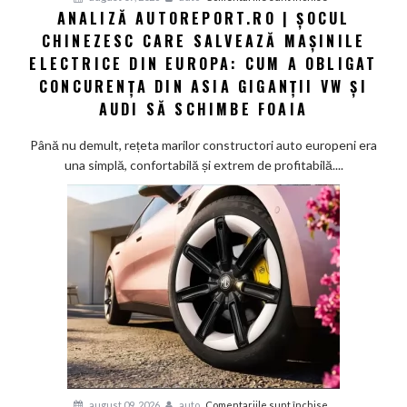
ANALIZĂ AUTOREPORT.RO | ȘOCUL
solid-
Analiză
state
CHINEZESC CARE SALVEAZĂ MAȘINILE
Autoreport.ro
în
|
ELECTRICE DIN EUROPA: CUM A OBLIGAT
2027
Șocul
CONCURENȚA DIN ASIA GIGANȚII VW ȘI
chinezesc
AUDI SĂ SCHIMBE FOAIA
care
salvează
Până nu demult, rețeta marilor constructori auto europeni era
mașinile
una simplă, confortabilă și extrem de profitabilă....
electrice
din
Europa:
Cum
a
obligat
concurența
din
Asia
giganții
VW
și
pentru
august 09, 2026
auto
Comentariile sunt închise