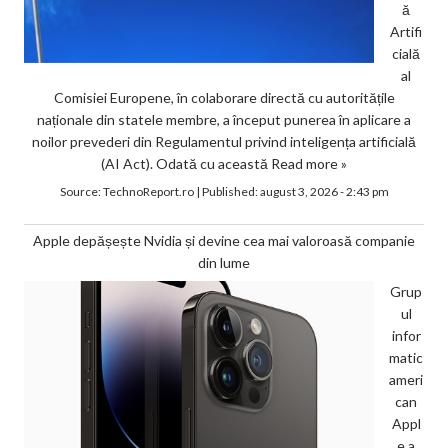
ă
Artifi
cială
al
Comisiei Europene, în colaborare directă cu autoritățile
naționale din statele membre, a început punerea în aplicare a
noilor prevederi din Regulamentul privind inteligența artificială
(AI Act). Odată cu această
Read more »
Source:
TechnoReport.ro
|
Published:
august 3, 2026 - 2:43 pm
Apple depășește Nvidia și devine cea mai valoroasă companie
din lume
Grup
ul
infor
matic
ameri
can
Appl
e a