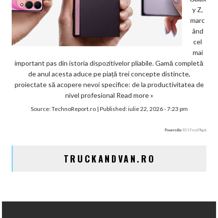
y Z,
marc
ând
cel
mai
important pas din istoria dispozitivelor pliabile. Gamă completă
de anul acesta aduce pe piață trei concepte distincte,
proiectate să acopere nevoi specifice: de la productivitatea de
nivel profesional
Read more »
Source:
TechnoReport.ro
|
Published:
iulie 22, 2026 - 7:23 pm
Powered by
RSS Feed Plugin
TRUCKANDVAN.RO