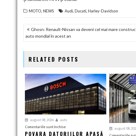
,
,
,
MOTO
NEWS
Audi
Ducati
Harley-Davidson
NAVIGARE
Ghosn: Renault-Nissan va deveni cel mai mare construc
auto mondial în acest an
ÎN
ARTICOLE
RELATED POSTS
august 08, 2026
auto
pentru
Comentariile sunt închise
august 08, 20
POVARA DATORIILOR APASĂ
Povara
Comentariile sun