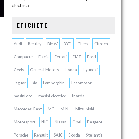
electrică
ETICHETE
Audi
Bentley
BMW
BYD
Chery
Citroen
Compacte
Dacia
Ferrari
FIAT
Ford
Geely
General Motors
Honda
Hyundai
Jaguar
Kia
Lamborghini
Leapmotor
masini eco
masini electrice
Mazda
Mercedes-Benz
MG
MINI
Mitsubishi
Motorsport
NIO
Nissan
Opel
Peugeot
Porsche
Renault
SAIC
Skoda
Stellantis