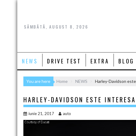
Skip
to
content
SÂMBĂTĂ, AUGUST 8, 2026
NEWS
DRIVE TEST
EXTRA
BLOG
You are here
Home
NEWS
Harley-Davidson este
HARLEY-DAVIDSON ESTE INTERES
iunie 21, 2017
auto