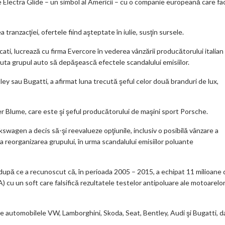
e Electra Glide – un simbol al Americii – cu o companie europeană care fa
ar
ks
anzacţiei, ofertele fiind aşteptate în iulie, susţin sursele.
ati, lucrează cu firma Evercore în vederea vânzării producătorului italian
 ajuta grupul auto să depăşească efectele scandalului emisiilor.
y sau Bugatti, a afirmat luna trecută şeful celor două branduri de lux,
iver Blume, care este şi şeful producătorului de maşini sport Porsche.
kswagen a decis să-şi reevalueze opţiunile, inclusiv o posibilă vânzare a
a reorganizarea grupului, în urma scandalului emisiilor poluante
, după ce a recunoscut că, în perioada 2005 – 2015, a echipat 11 milioane 
) cu un soft care falsifică rezultatele testelor antipoluare ale motoarelo
e automobilele VW, Lamborghini, Skoda, Seat, Bentley, Audi şi Bugatti, d