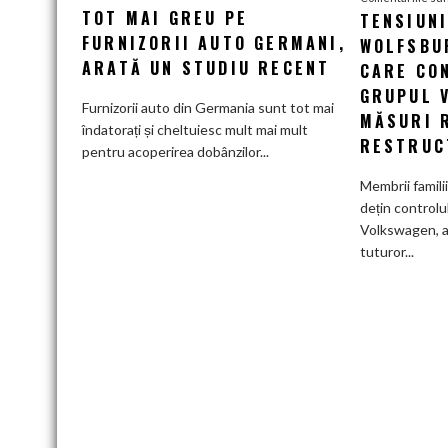
TOT MAI GREU PE
datoriilor
TENSIUN
apasă
FURNIZORII AUTO GERMANI,
WOLFSBUR
tot
ARATĂ UN STUDIU RECENT
CARE CO
mai
GRUPUL 
greu
Furnizorii auto din Germania sunt tot mai
MĂSURI 
pe
îndatorați și cheltuiesc mult mai mult
RESTRUC
furnizorii
pentru acoperirea dobânzilor...
auto
Membrii famili
germani,
dețin controlu
arată
Volkswagen, a
un
tuturor...
studiu
recent