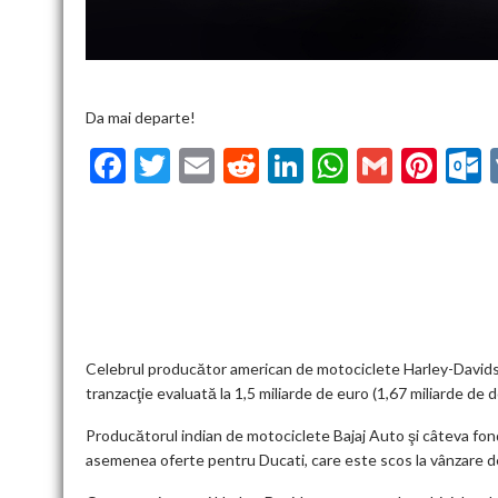
Da mai departe!
F
T
E
R
Li
W
G
Pi
ac
w
m
e
n
h
m
nt
u
e
itt
ai
d
ke
at
ai
er
l
b
er
l
di
dI
s
l
es
o
t
n
A
t
k
o
p
k
p
Celebrul producător american de motociclete Harley-Davidson 
tranzacţie evaluată la 1,5 miliarde de euro (1,67 miliarde de do
Producătorul indian de motociclete Bajaj Auto şi câteva fon
asemenea oferte pentru Ducati, care este scos la vânzare