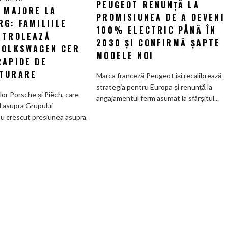
PEUGEOT RENUNȚĂ LA
Peugeot
I MAJORE LA
Tensiuni
PROMISIUNEA DE A DEVENI
renunță
G: FAMILIILE
majore
la
100% ELECTRIC PÂNĂ ÎN
la
NTROLEAZĂ
promisiunea
2030 ȘI CONFIRMĂ ȘAPTE
Wolfsburg:
VOLKSWAGEN CER
de
MODELE NOI
Familiile
RAPIDE DE
a
care
deveni
TURARE
Marca franceză Peugeot își recalibrează
controlează
100%
strategia pentru Europa și renunță la
Grupul
electric
ilor Porsche și Piëch, care
angajamentul ferm asumat la sfârșitul...
Volkswagen
până
l asupra Grupului
cer
în
u crescut presiunea asupra
măsuri
2030
rapide
și
de
confirmă
restructurare
șapte
modele
noi