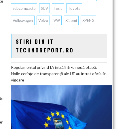
ce
subcompacte
SUV
Tesla
Toyota
Volkswagen
Volvo
VW
Xiaomi
XPENG
STIRI DIN IT –
TECHNOREPORT.RO
Regulamentul privind IA intră într-o nouă etapă:
Noile cerințe de transparență ale UE au intrat oficial în
vigoare
de
r
ar