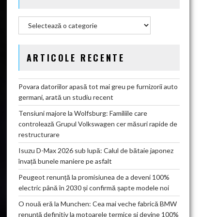
Categorii
ARTICOLE RECENTE
Povara datoriilor apasă tot mai greu pe furnizorii auto
germani, arată un studiu recent
Tensiuni majore la Wolfsburg: Familiile care
controlează Grupul Volkswagen cer măsuri rapide de
restructurare
Isuzu D-Max 2026 sub lupă: Calul de bătaie japonez
învață bunele maniere pe asfalt
Peugeot renunță la promisiunea de a deveni 100%
electric până în 2030 și confirmă șapte modele noi
O nouă eră la Munchen: Cea mai veche fabrică BMW
renunță definitiv la motoarele termice și devine 100%