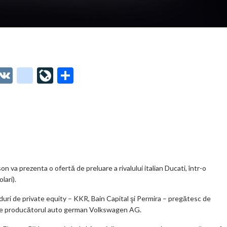
O
V
g
Li
P
t
K
o
ve
ar
o
o
Jo
ta
o
gl
ur
je
.
e_
n
az
co
b
al
ă
m
o
va prezenta o ofertă de preluare a rivalului italian Ducati, într-o
lari).
o
duri de private equity – KKR, Bain Capital şi Permira – pregătesc de
k
 de producătorul auto german Volkswagen AG.
m