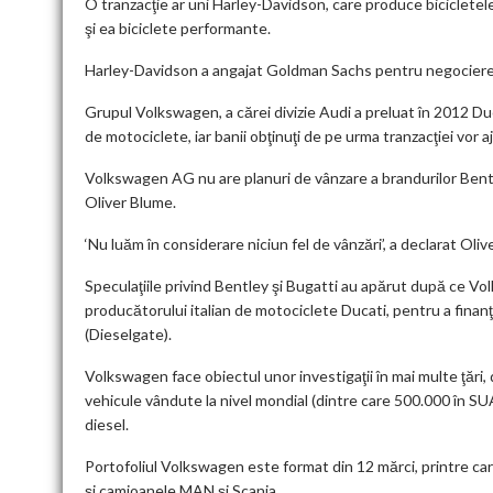
O tranzacţie ar uni Harley-Davidson, care produce bicicletel
şi ea biciclete performante.
Harley-Davidson a angajat Goldman Sachs pentru negocierea tr
Grupul Volkswagen, a cărei divizie Audi a preluat în 2012 Duc
de motociclete, iar banii obţinuţi de pe urma tranzacţiei vor
Volkswagen AG nu are planuri de vânzare a brandurilor Bentle
Oliver Blume.
‘Nu luăm în considerare niciun fel de vânzări’, a declarat Ol
Speculaţiile privind Bentley şi Bugatti au apărut după ce Vol
producătorului italian de motociclete Ducati, pentru a finanţ
(Dieselgate).
Volkswagen face obiectul unor investigaţii în mai multe ţări
vehicule vândute la nivel mondial (dintre care 500.000 în SUA
diesel.
Portofoliul Volkswagen este format din 12 mărci, printre car
şi camioanele MAN şi Scania.