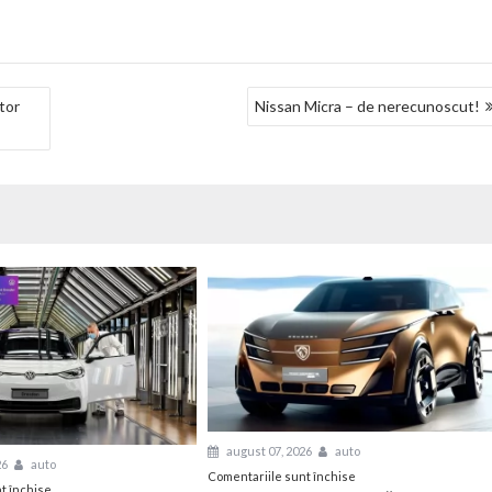
tor
Nissan Micra – de nerecunoscut!
august 07, 2026
auto
26
auto
pentru
Comentariile sunt închise
pentru
t închise