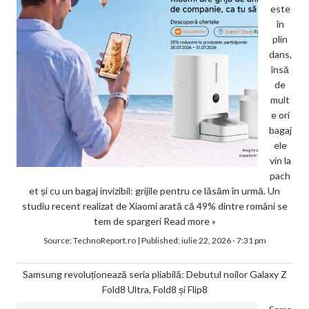
este
în
plin
dans,
însă
de
mult
e ori
bagaj
ele
vin la
pach
et și cu un bagaj invizibil: grijile pentru ce lăsăm în urmă. Un
studiu recent realizat de Xiaomi arată că 49% dintre români se
tem de spargeri
Read more »
Source:
TechnoReport.ro
|
Published:
iulie 22, 2026 - 7:31 pm
Samsung revoluționează seria pliabilă: Debutul noilor Galaxy Z
Fold8 Ultra, Fold8 și Flip8