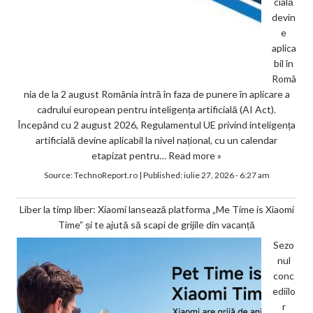
cială
devin
e
aplica
bil în
Româ
nia de la 2 august România intră în faza de punere în aplicare a
cadrului european pentru inteligența artificială (AI Act).
Începând cu 2 august 2026, Regulamentul UE privind inteligența
artificială devine aplicabil la nivel național, cu un calendar
etapizat pentru…
Read more »
Source:
TechnoReport.ro
|
Published:
iulie 27, 2026 - 6:27 am
Liber la timp liber: Xiaomi lansează platforma „Me Time is Xiaomi
Time” și te ajută să scapi de grijile din vacanță
Sezo
nul
conc
ediilo
r