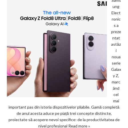
Sams
ung
Elect
ronic
s a
preze
ntat
astăz
i
noua
serie
Galax
y Z,
marc
ând
cel
mai
important pas din istoria dispozitivelor pliabile. Gamă completă
de anul acesta aduce pe piață trei concepte distincte,
proiectate să acopere nevoi specifice: de la productivitatea de
nivel profesional
Read more »