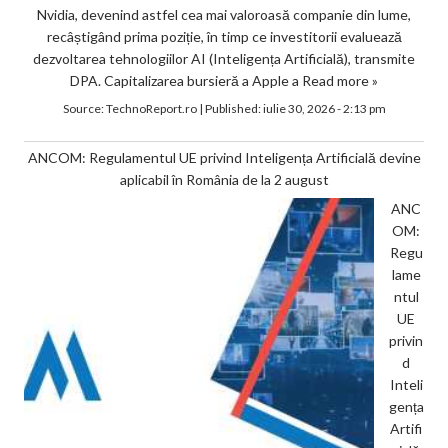
Nvidia, devenind astfel cea mai valoroasă companie din lume,
recâștigând prima poziție, în timp ce investitorii evaluează
dezvoltarea tehnologiilor AI (Inteligența Artificială), transmite
DPA. Capitalizarea bursieră a Apple a
Read more »
Source:
TechnoReport.ro
|
Published:
iulie 30, 2026 - 2:13 pm
ANCOM: Regulamentul UE privind Inteligența Artificială devine
aplicabil în România de la 2 august
ANC
OM:
Regu
lame
ntul
UE
privin
d
Inteli
gența
Artifi