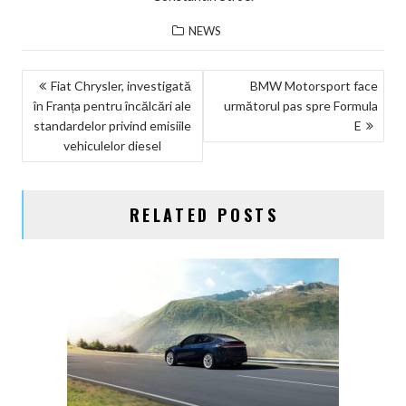
NEWS
NAVIGARE
Fiat Chrysler, investigată
BMW Motorsport face
în Franța pentru încălcări ale
următorul pas spre Formula
ÎN
standardelor privind emisiile
E
ARTICOLE
vehiculelor diesel
RELATED POSTS