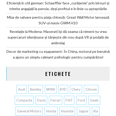
Eficiență în stil german: Schaeffler face „curățenie” prin birouri și
trimite angajații la pensie, deși profitul e în linie cu așteptările
Miza de salvare pentru piața chineză: Great Wall Motor lansează
SUV-ul masiv GWM H10
Revelație la Modena: Maserati își dă seama că nimeni nu vrea
supercaruri silențioase și tânjește din nou după V8 și pedală de
ambreiaj
Decor de marketing cu eșapament: În China, motorul pe benzină
a ajuns un simplu calmant psihologic pentru cumpărători
ETICHETE
Audi
Bentley
BMW
BYD
Chery
Citroen
Compacte
Dacia
Ferrari
FIAT
Ford
Geely
General Motors
Honda
Hyundai
Jaguar
Kia