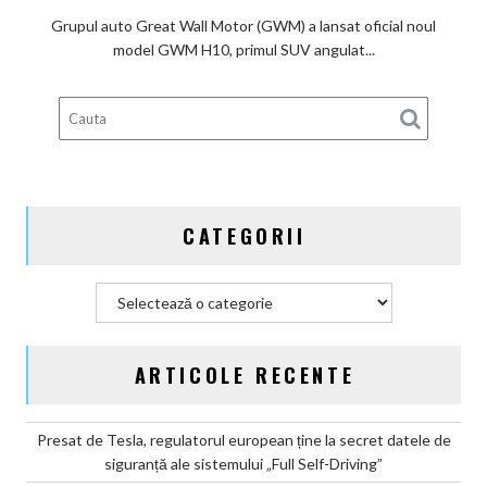
piața
Grupul auto Great Wall Motor (GWM) a lansat oficial noul
chineză:
model GWM H10, primul SUV angulat...
Great
Wall
Motor
lansează
SUV-
ul
masiv
CATEGORII
GWM
H10
Categorii
ARTICOLE RECENTE
Presat de Tesla, regulatorul european ține la secret datele de
siguranță ale sistemului „Full Self-Driving”