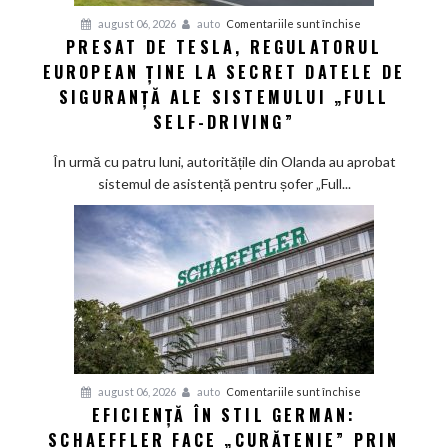
pentru
august 06, 2026
auto
Comentariile sunt închise
PRESAT DE TESLA, REGULATORUL
Presat
EUROPEAN ȚINE LA SECRET DATELE DE
de
Tesla,
SIGURANȚĂ ALE SISTEMULUI „FULL
regulatorul
SELF-DRIVING”
european
ține
În urmă cu patru luni, autoritățile din Olanda au aprobat
la
sistemul de asistență pentru șofer „Full...
secret
datele
de
siguranță
ale
sistemului
„Full
Self-
Driving”
pentru
august 06, 2026
auto
Comentariile sunt închise
EFICIENȚĂ ÎN STIL GERMAN:
Eficiență
SCHAEFFLER FACE „CURĂȚENIE” PRIN
în