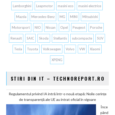
Lamborghini
Leapmotor
masini eco
masini electrice
Mazda
Mercedes-Benz
MG
MINI
Mitsubishi
Motorsport
NIO
Nissan
Opel
Peugeot
Porsche
Renault
SAIC
Skoda
Stellantis
subcompacte
SUV
Tesla
Toyota
Volkswagen
Volvo
VW
Xiaomi
XPENG
STIRI DIN IT – TECHNOREPORT.RO
Regulamentul privind IA intră într-o nouă etapă: Noile cerințe
de transparență ale UE au intrat oficial în vigoare
Înce
pând