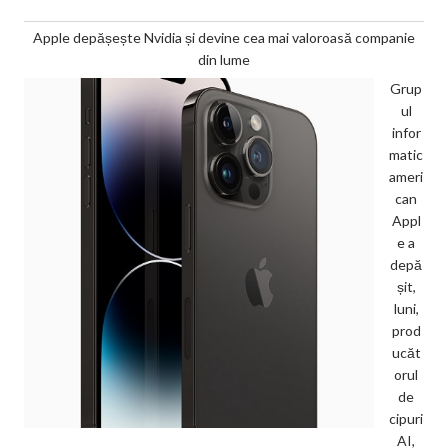
Apple depășește Nvidia și devine cea mai valoroasă companie
din lume
Grup
ul
infor
matic
ameri
can
Appl
e a
depă
șit,
luni,
prod
ucăt
orul
de
cipuri
AI,