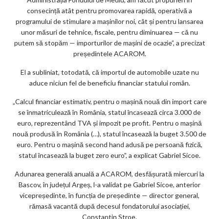
consecință atât pentru promovarea rapidă, operativă a
programului de stimulare a mașinilor noi, cât și pentru lansarea
unor măsuri de tehnice, fiscale, pentru diminuarea — că nu
putem să stopăm — importurilor de mașini de ocazie”, a precizat
președintele ACAROM.
El a subliniat, totodată, că importul de automobile uzate nu
aduce niciun fel de beneficiu financiar statului român.
„Calcul financiar estimativ, pentru o mașină nouă din import care
se înmatriculează în România, statul încasează circa 3.000 de
euro, reprezentând TVA și impozit pe profit. Pentru o mașină
nouă produsă în România (…), statul încasează la buget 3.500 de
euro. Pentru o mașină second hand adusă pe persoană fizică,
statul încasează la buget zero euro”, a explicat Gabriel Sicoe.
Adunarea generală anuală a ACAROM, desfășurată miercuri la
Bascov, în județul Argeș, l-a validat pe Gabriel Sicoe, anterior
vicepreședinte, în funcția de președinte — director general,
rămasă vacantă după decesul fondatorului asociației,
Constantin Stroe.