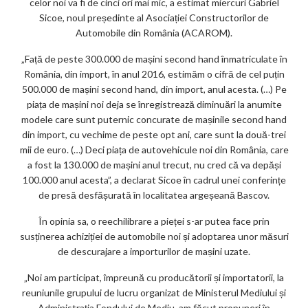
o
celor noi va fi de cinci ori mai mic, a estimat miercuri Gabriel
k
Sicoe, noul președinte al Asociației Constructorilor de
Automobile din România (ACAROM).
m
„Față de peste 300.000 de mașini second hand înmatriculate în
ar
România, din import, în anul 2016, estimăm o cifră de cel puțin
ks
500.000 de mașini second hand, din import, anul acesta. (…) Pe
piața de mașini noi deja se înregistrează diminuări la anumite
modele care sunt puternic concurate de mașinile second hand
din import, cu vechime de peste opt ani, care sunt la două-trei
mii de euro. (…) Deci piața de autovehicule noi din România, care
a fost la 130.000 de mașini anul trecut, nu cred că va depăși
100.000 anul acesta”, a declarat Sicoe în cadrul unei conferințe
de presă desfășurată în localitatea argeșeană Bascov.
În opinia sa, o reechilibrare a pieței s-ar putea face prin
susținerea achiziției de automobile noi și adoptarea unor măsuri
de descurajare a importurilor de mașini uzate.
„Noi am participat, împreună cu producătorii și importatorii, la
reuniunile grupului de lucru organizat de Ministerul Mediului și
Administrația Fondului de Mediu, am făcut propuneri în