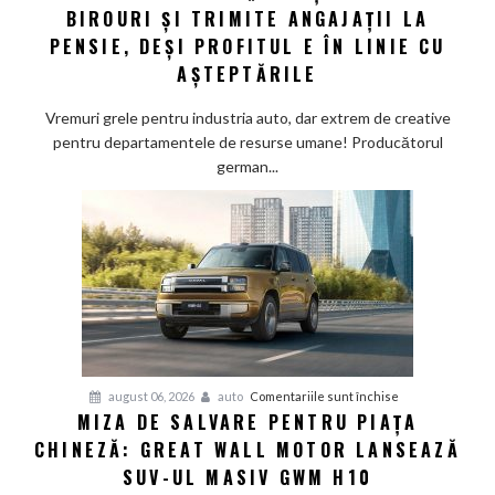
stil
BIROURI ȘI TRIMITE ANGAJAȚII LA
german:
PENSIE, DEȘI PROFITUL E ÎN LINIE CU
Schaeffler
AȘTEPTĂRILE
face
„curățenie”
Vremuri grele pentru industria auto, dar extrem de creative
prin
pentru departamentele de resurse umane! Producătorul
birouri
german...
și
trimite
angajații
la
pensie,
deși
profitul
e
în
pentru
august 06, 2026
auto
Comentariile sunt închise
linie
MIZA DE SALVARE PENTRU PIAȚA
Miza
cu
CHINEZĂ: GREAT WALL MOTOR LANSEAZĂ
de
așteptările
salvare
SUV-UL MASIV GWM H10
pentru