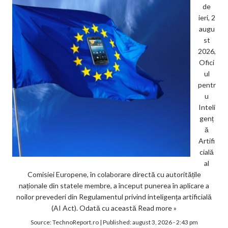
de
ieri, 2
augu
st
2026,
Ofici
ul
pentr
u
Inteli
genț
ă
Artifi
cială
al
Comisiei Europene, în colaborare directă cu autoritățile
naționale din statele membre, a început punerea în aplicare a
noilor prevederi din Regulamentul privind inteligența artificială
(AI Act). Odată cu această
Read more »
Source:
TechnoReport.ro
|
Published:
august 3, 2026 - 2:43 pm