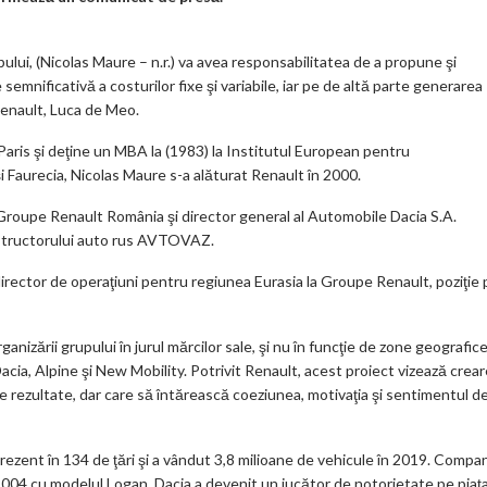
k
m
upului, (Nicolas Maure – n.r.) va avea responsabilitatea de a propune şi
emnificativă a costurilor fixe şi variabile, iar pe de altă parte generarea
ar
 Renault, Luca de Meo.
ks
Paris şi deţine un MBA la (1983) la Institutul European pentru
i Faurecia, Nicolas Maure s-a alăturat Renault în 2000.
 Groupe Renault România şi director general al Automobile Dacia S.A.
onstructorului auto rus AVTOVAZ.
irector de operaţiuni pentru regiunea Eurasia la Groupe Renault, poziţie 
nizării grupului în jurul mărcilor sale, şi nu în funcţie de zone geografice
Dacia, Alpine şi New Mobility. Potrivit Renault, acest proiect vizează crea
re rezultate, dar care să întărească coeziunea, motivaţia şi sentimentul d
zent în 134 de ţări şi a vândut 3,8 milioane de vehicule în 2019. Compa
2004 cu modelul Logan, Dacia a devenit un jucător de notorietate pe piaţ