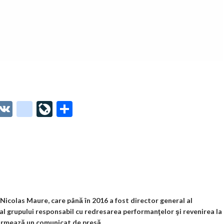
O
V
g
Li
P
t
K
o
ve
ar
o
o
Jo
ta
o
gl
ur
je
.
e_
n
az
co
b
al
ă
m
o
Nicolas Maure, care până în 2016 a fost director general al
al grupului responsabil cu redresarea performanţelor şi revenirea la
o
nformează un comunicat de presă.