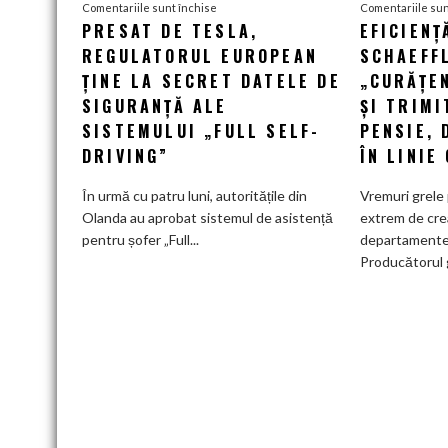
pentru
Comentariile sunt închise
Comentariile sun
PRESAT DE TESLA,
EFICIENȚ
Presat
REGULATORUL EUROPEAN
de
SCHAEFF
Tesla,
ȚINE LA SECRET DATELE DE
„CURĂȚEN
regulatorul
SIGURANȚĂ ALE
ȘI TRIMI
european
SISTEMULUI „FULL SELF-
PENSIE, 
ține
DRIVING”
ÎN LINIE
la
secret
În urmă cu patru luni, autoritățile din
Vremuri grele 
datele
Olanda au aprobat sistemul de asistență
extrem de cre
de
pentru șofer „Full...
departamente
siguranță
Producătorul 
ale
sistemului
„Full
Self-
Driving”