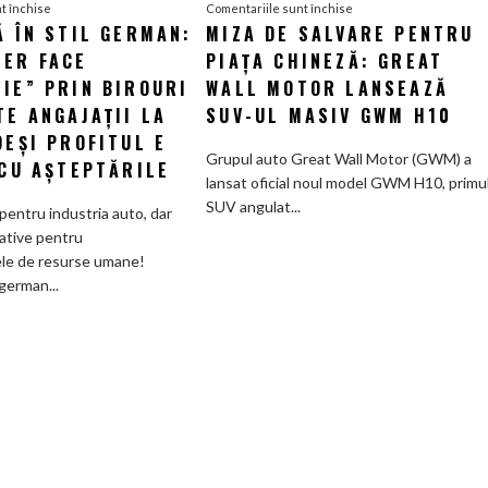
pentru
pentru
t închise
Comentariile sunt închise
Ă ÎN STIL GERMAN:
MIZA DE SALVARE PENTRU
Eficiență
Miza
LER FACE
în
PIAȚA CHINEZĂ: GREAT
de
stil
salvare
IE” PRIN BIROURI
WALL MOTOR LANSEAZĂ
german:
pentru
TE ANGAJAȚII LA
SUV-UL MASIV GWM H10
Schaeffler
piața
DEȘI PROFITUL E
face
chineză:
Grupul auto Great Wall Motor (GWM) a
 CU AȘTEPTĂRILE
„curățenie”
Great
lansat oficial noul model GWM H10, primu
prin
Wall
SUV angulat...
pentru industria auto, dar
birouri
Motor
ative pentru
și
lansează
le de resurse umane!
trimite
SUV-
german...
angajații
ul
la
masiv
pensie,
GWM
deși
H10
profitul
e
în
linie
cu