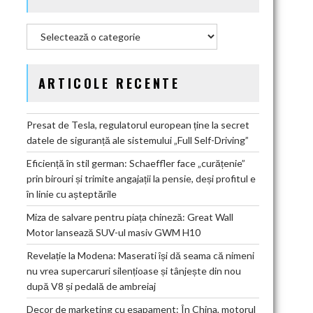
Categorii
ARTICOLE RECENTE
Presat de Tesla, regulatorul european ține la secret
datele de siguranță ale sistemului „Full Self-Driving”
Eficiență în stil german: Schaeffler face „curățenie”
prin birouri și trimite angajații la pensie, deși profitul e
în linie cu așteptările
Miza de salvare pentru piața chineză: Great Wall
Motor lansează SUV-ul masiv GWM H10
Revelație la Modena: Maserati își dă seama că nimeni
nu vrea supercaruri silențioase și tânjește din nou
după V8 și pedală de ambreiaj
Decor de marketing cu eșapament: În China, motorul