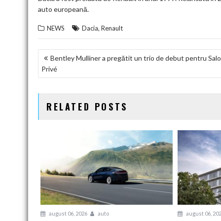
auto europeană.
,
NEWS
Dacia
Renault
NAVIGARE
Bentley Mulliner a pregătit un trio de debut pentru Sal
Privé
ÎN
ARTICOLE
RELATED POSTS
august 06, 2026
auto
august 06, 20