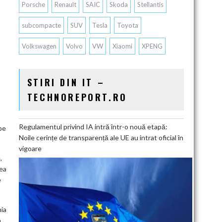
Porsche
Renault
SAIC
Skoda
Stellantis
subcompacte
SUV
Tesla
Toyota
Volkswagen
Volvo
VW
Xiaomi
XPENG
STIRI DIN IT –
TECHNOREPORT.RO
Regulamentul privind IA intră într-o nouă etapă:
pe
Noile cerințe de transparență ale UE au intrat oficial în
vigoare
,
rea
e
nia
a