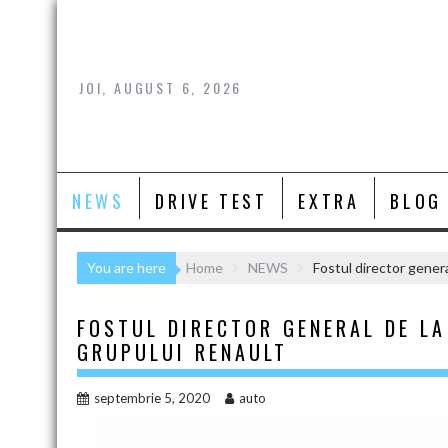
Skip
to
content
JOI, AUGUST 6, 2026
NEWS
DRIVE TEST
EXTRA
BLOG
You are here
Home
NEWS
Fostul director gener
FOSTUL DIRECTOR GENERAL DE LA
GRUPULUI RENAULT
septembrie 5, 2020
auto