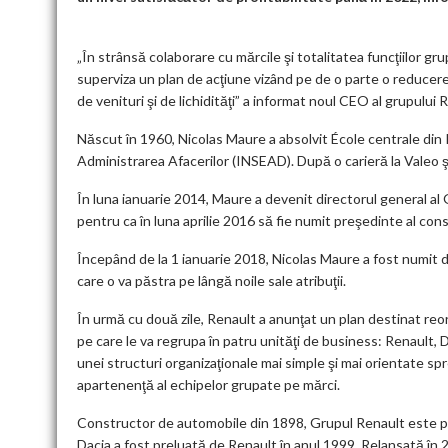
„În strânsă colaborare cu mărcile şi totalitatea funcţiilor gr
superviza un plan de acţiune vizând pe de o parte o reducere s
de venituri şi de lichidităţi” a informat noul CEO al grupului
Născut în 1960, Nicolas Maure a absolvit École centrale din 
Administrarea Afacerilor (INSEAD). După o carieră la Valeo ş
În luna ianuarie 2014, Maure a devenit directorul general al
pentru ca în luna aprilie 2016 să fie numit preşedinte al c
Începând de la 1 ianuarie 2018, Nicolas Maure a fost numit d
care o va păstra pe lângă noile sale atribuţii.
În urmă cu două zile, Renault a anunţat un plan destinat reorga
pe care le va regrupa în patru unităţi de business: Renault, 
unei structuri organizaţionale mai simple şi mai orientate sp
apartenenţă al echipelor grupate pe mărci.
Constructor de automobile din 1898, Grupul Renault este pre
Dacia a fost preluată de Renault în anul 1999. Relansată în 