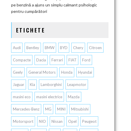
pe benzină a ajuns un simplu calmant psihologic
pentru cumpărători
ETICHETE
Audi
Bentley
BMW
BYD
Chery
Citroen
Compacte
Dacia
Ferrari
FIAT
Ford
Geely
General Motors
Honda
Hyundai
Jaguar
Kia
Lamborghini
Leapmotor
masini eco
masini electrice
Mazda
Mercedes-Benz
MG
MINI
Mitsubishi
Motorsport
NIO
Nissan
Opel
Peugeot