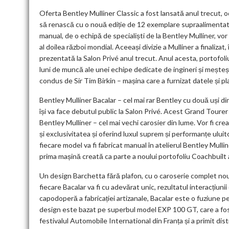
Oferta Bentley Mulliner Classic a fost lansată anul trecut, 
să renască cu o nouă ediție de 12 exemplare supraalimentate,
manual, de o echipă de specialiști de la Bentley Mulliner, vo
al doilea război mondial. Aceeași divizie a Mulliner a finaliza
prezentată la Salon Privé anul trecut. Anul acesta, portofoliu
luni de muncă ale unei echipe dedicate de ingineri și meșteșu
condus de Sir Tim Birkin – mașina care a furnizat datele și p
Bentley Mulliner Bacalar – cel mai rar Bentley cu două uși di
își va face debutul public la Salon Privé. Acest Grand Tourer
Bentley Mulliner – cel mai vechi carosier din lume. Vor fi cre
și exclusivitatea și oferind luxul suprem și performanțe uluit
fiecare model va fi fabricat manual în atelierul Bentley Mulli
prima mașină creată ca parte a noului portofoliu Coachbuilt a
Un design Barchetta fără plafon, cu o caroserie complet nouă
fiecare Bacalar va fi cu adevărat unic, rezultatul interacțiuni
capodoperă a fabricației artizanale, Bacalar este o fuziune p
design este bazat pe superbul model EXP 100 GT, care a fo
festivalul Automobile International din Franța și a primit di