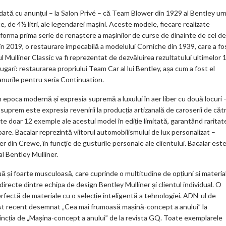
ks
odată cu anunțul – la Salon Privé – că Team Blower din 1929 al Bentley ur
 de 4½ litri, ale legendarei mașini. Aceste modele, fiecare realizate
r forma prima serie de renaștere a mașinilor de curse de dinainte de cel de
t, în 2019, o restaurare impecabilă a modelului Corniche din 1939, care a fo
l Mulliner Classic va fi reprezentat de dezvăluirea rezultatului ultimelor 
gari: restaurarea propriului Team Car al lui Bentley, așa cum a fost el
lanurile pentru seria Continuation.
n epoca modernă și expresia supremă a luxului în aer liber cu două locuri 
 suprem este expresia revenirii la producția artizanală de caroserii de căt
ate doar 12 exemple ale acestui model în ediție limitată, garantând raritat
oare. Bacalar reprezintă viitorul automobilismului de lux personalizat –
ner din Crewe, în funcție de gusturile personale ale clientului. Bacalar est
l Bentley Mulliner.
 și foarte musculoasă, care cuprinde o multitudine de opțiuni și materia
i directe dintre echipa de design Bentley Mulliner și clientul individual. O
erfectă de materiale cu o selecție inteligentă a tehnologiei. ADN-ul de
st recent desemnat „Cea mai frumoasă mașină-concept a anului” la
stincția de „Mașina-concept a anului” de la revista GQ. Toate exemplarele