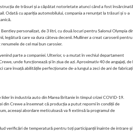
nstrucția de trăsuri și a căpătat notorietate atunci când a fost însărcinat
il. Odată cu apariția automobilului, compania a renunțat la trăsuri și s-a
canică.
Bentley personalizat, de 3 litri, cu două locuri pentru Salonul Olympia di
i, legătură care va dura câteva decenii. Mulliner a creat caroserii pentru
t renumele de cel mai bun carosier.
evenind parte a companiei. Ulterior, s-a mutat în vechiul departament
Crewe, unde funcționează și în ziua de azi. Aproximativ 40 de angajați, de 
i care învață abilitățile perfecționate de-a lungul a zeci de ani de fabricați
lider în industria auto din Marea Britanie în timpul crizei COVID-19.
ei din Crewe a însemnat că producția a putut reporni în condiții de
cum, aceeași abordare meticuloasă va fi extinsă la programul de
d verificări de temperatură pentru toți participanții înainte de intrare și