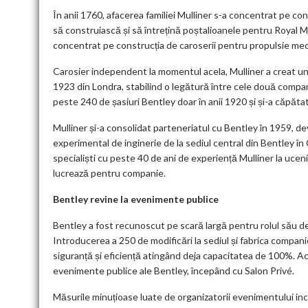
În anii 1760, afacerea familiei Mulliner s-a concentrat pe co
să construiască și să întrețină poștalioanele pentru Royal Ma
concentrat pe construcția de caroserii pentru propulsie me
Carosier independent la momentul acela, Mulliner a creat un 
1923 din Londra, stabilind o legătură între cele două compani
peste 240 de șasiuri Bentley doar în anii 1920 și și-a căpăta
Mulliner și-a consolidat parteneriatul cu Bentley în 1959, d
experimental de inginerie de la sediul central din Bentley în 
specialiști cu peste 40 de ani de experiență Mulliner la ucenic
lucrează pentru companie.
Bentley revine la evenimente
publice
Bentley a fost recunoscut pe scară largă pentru rolul său de 
Introducerea a 250 de modificări la sediul și fabrica compani
siguranță și eficiență atingând deja capacitatea de 100%. A
evenimente publice ale Bentley, începând cu Salon Privé.
Măsurile minuțioase luate de organizatorii evenimentului inclu