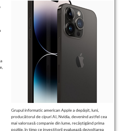
ă
n
la
e,
Grupul informatic american Apple a depășit, luni,
producătorul de cipuri AI, Nvidia, devenind astfel cea
mai valoroasă companie din lume, recâștigând prima
poziție, în timp ce investitorii evaluează dezvoltarea