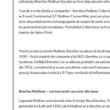
rafinatului Bentley Mulliner Bacalar au fost deja alocate viitor
Cea de-a treia divizie a companiei – Bentley Mulliner Collect
ar fi noul Continental GT Mulliner Convertible, precum și pos
este disponibil pentru întreaga gamă de mașini de serie actua
la caracteristici personalizate. Portofoliul Collections va 
înainte de Salon Privé.
Pentru a marca istoria Mulliner, Bentley va aduce și două maș
1930 – fosta mașină de companie a lui W.O. Bentley, cu o c
moderne. Defilării Bentley i se va alătura probabil cea mai 
din 1952, considerată și acum una dintre cele mai frumoase m
epocă, frumusețea iconică a R-Type continuă să influențeze
Bentley Mulliner – cel mai vechi c
arosier din lume
Legenda Mulliner este țesută chiar în însăși fibra Bentley. T
generație încă din anii 1500, când Mulliner și-a deschis un ate