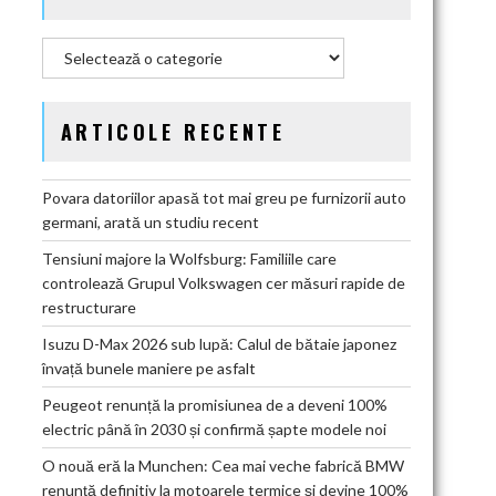
Categorii
ARTICOLE RECENTE
Povara datoriilor apasă tot mai greu pe furnizorii auto
germani, arată un studiu recent
Tensiuni majore la Wolfsburg: Familiile care
controlează Grupul Volkswagen cer măsuri rapide de
restructurare
Isuzu D-Max 2026 sub lupă: Calul de bătaie japonez
învață bunele maniere pe asfalt
Peugeot renunță la promisiunea de a deveni 100%
electric până în 2030 și confirmă șapte modele noi
O nouă eră la Munchen: Cea mai veche fabrică BMW
renunță definitiv la motoarele termice și devine 100%