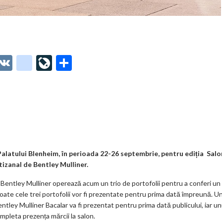
O
V
g
Li
P
t
K
o
ve
ar
o
o
Jo
ta
o
gl
ur
je
.
e_
n
az
co
b
al
ă
m
o
alatului Blenheim, în perioada 22-26 septembrie, pentru ediția Salo
tizanal de Bentley Mulliner.
o
, Bentley Mulliner operează acum un trio de portofolii pentru a conferi un
k
oate cele trei portofolii vor fi prezentate pentru prima dată împreună. U
m
entley Mulliner Bacalar va fi prezentat pentru prima dată publicului, iar un
mpleta prezența mărcii la salon.
ar