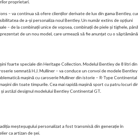
ilor proprietari.
ions – va continua să ofere clienților derivate de lux din gama Bentley, c
ibilitatea de a-și personaliza noul Bentley. Un număr extins de opțiuni
le – de la combinații unice de vopsea, combinații de piele și tighele, pân
fi reprezentat de un nou model, care urmează să fie anunțat cu o săptămână
ini foarte speciale din Heritage Collection. Modelul Bentley de 8 litri din
aroserie semnată H.J. Mulliner – va conduce un convoi de modele Bentley
emblematică mașină cu caroserie Mulliner din istorie – R-Type Continental
așini din toate timpurile. Cea mai rapidă mașină sport cu patru locuri di
 și astăzi designul modelului Bentley Continental GT.
radiția meșteșugului personalizat a fost transmisă din generație în
lier ca artizan de șei.