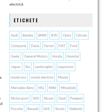
electrică
ETICHETE
Audi
Bentley
BMW
BYD
Chery
Citroen
Compacte
Dacia
Ferrari
FIAT
Ford
Geely
General Motors
Honda
Hyundai
Jaguar
Kia
Lamborghini
Leapmotor
n
masini eco
masini electrice
Mazda
Mercedes-Benz
MG
MINI
Mitsubishi
n
Motorsport
NIO
Nissan
Opel
Peugeot
ul
Porsche
Renault
SAIC
Skoda
Stellantis