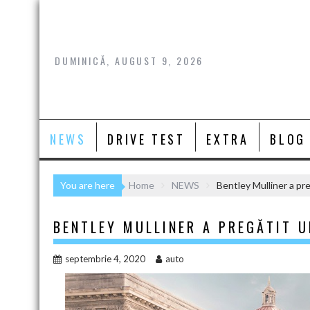
Skip
to
content
DUMINICĂ, AUGUST 9, 2026
NEWS
DRIVE TEST
EXTRA
BLOG
You are here
Home
NEWS
Bentley Mulliner a pr
BENTLEY MULLINER A PREGĂTIT U
septembrie 4, 2020
auto