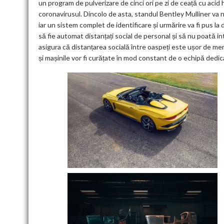
un program de pulverizare de cinci ori pe zi de ceață cu acid
coronavirusul. Dincolo de asta, standul Bentley Mulliner va n
iar un sistem complet de identificare și urmărire va fi pus la di
să fie automat distanțați social de personal și să nu poată i
asigura că distanțarea socială între oaspeți este ușor de menț
și mașinile vor fi curățate în mod constant de o echipă dedic