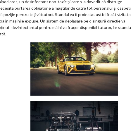
 hipocloros, un dezinfectant non-toxic și care s-a dovedit că distruge
ecesita purtarea obligatorie a măștilor de către tot personalul și oaspeții
spoziție pentru toți vizitatorii. Standul va fi proiectat astfel încât vizitator
ntra în mașinile expuse. Un sistem de deplasare pe o singură direcție va
inut, dezinfectantul pentru mâini va fi ușor disponibil tuturor, iar standu
ată.