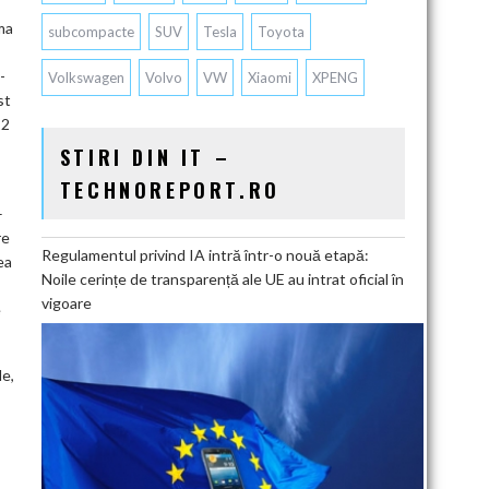
ma
subcompacte
SUV
Tesla
Toyota
-
Volkswagen
Volvo
VW
Xiaomi
XPENG
st
12
STIRI DIN IT –
TECHNOREPORT.RO
–
re
Regulamentul privind IA intră într-o nouă etapă:
ea
Noile cerințe de transparență ale UE au intrat oficial în
vigoare
e
le,