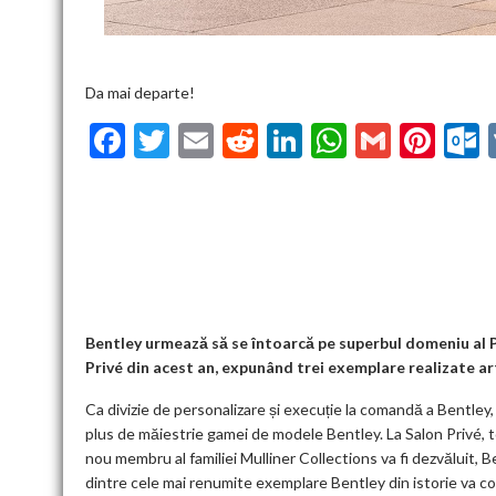
Da mai departe!
F
T
E
R
Li
W
G
Pi
ac
w
m
e
n
h
m
nt
u
e
itt
ai
d
ke
at
ai
er
l
b
er
l
di
dI
s
l
es
o
t
n
A
t
k
o
p
k
p
Bentley urmează să se întoarcă pe superbul domeniu al P
Privé din acest an, expunând trei exemplare realizate ar
Ca divizie de personalizare și execuție la comandă a Bentley
plus de măiestrie gamei de modele Bentley. La Salon Privé, t
nou membru al familiei Mulliner Collections va fi dezvăluit, B
dintre cele mai renumite exemplare Bentley din istorie va co