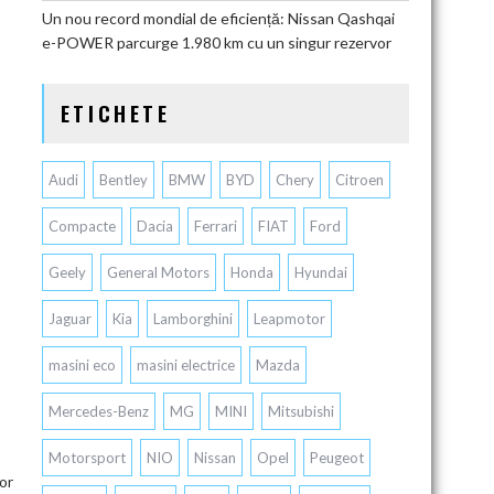
Un nou record mondial de eficiență: Nissan Qashqai
e-POWER parcurge 1.980 km cu un singur rezervor
ETICHETE
Audi
Bentley
BMW
BYD
Chery
Citroen
Compacte
Dacia
Ferrari
FIAT
Ford
Geely
General Motors
Honda
Hyundai
Jaguar
Kia
Lamborghini
Leapmotor
masini eco
masini electrice
Mazda
Mercedes-Benz
MG
MINI
Mitsubishi
Motorsport
NIO
Nissan
Opel
Peugeot
vor