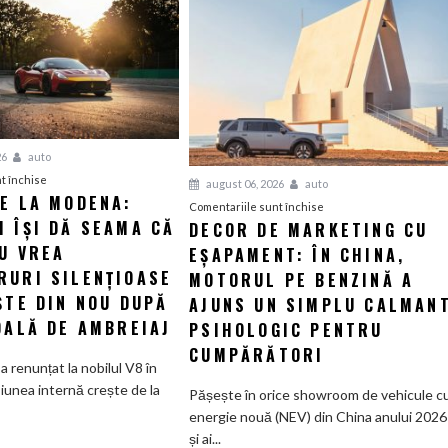
26
auto
pentru
t închise
august 06, 2026
auto
IE LA MODENA:
Revelație
pentru
Comentariile sunt închise
 ÎȘI DĂ SEAMA CĂ
la
DECOR DE MARKETING CU
Decor
Modena:
U VREA
EȘAPAMENT: ÎN CHINA,
de
Maserati
marketing
RURI SILENȚIOASE
MOTORUL PE BENZINĂ A
își
cu
ȘTE DIN NOU DUPĂ
AJUNS UN SIMPLU CALMAN
dă
eșapament:
DALĂ DE AMBREIAJ
PSIHOLOGIC PENTRU
seama
În
CUMPĂRĂTORI
că
China,
a renunțat la nobilul V8 în
nimeni
motorul
iunea internă crește de la
Pășește în orice showroom de vehicule c
nu
pe
energie nouă (NEV) din China anului 2026
vrea
benzină
și ai...
supercaruri
a