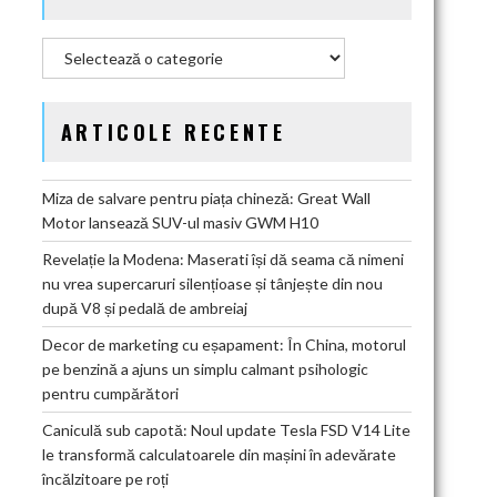
Categorii
ARTICOLE RECENTE
Miza de salvare pentru piața chineză: Great Wall
Motor lansează SUV-ul masiv GWM H10
Revelație la Modena: Maserati își dă seama că nimeni
nu vrea supercaruri silențioase și tânjește din nou
după V8 și pedală de ambreiaj
Decor de marketing cu eșapament: În China, motorul
pe benzină a ajuns un simplu calmant psihologic
pentru cumpărători
Caniculă sub capotă: Noul update Tesla FSD V14 Lite
le transformă calculatoarele din mașini în adevărate
încălzitoare pe roți