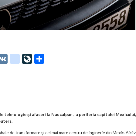
O
V
g
Li
P
t
K
o
ve
ar
o
o
Jo
ta
o
gl
ur
je
.
e_
n
az
co
b
al
ă
m
o
tehnologie şi afaceri la Naucalpan, la periferia capitalei Mexicului,
euters.
o
obale de transformare şi cel mai mare centru de inginerie din Mexic. Aici 