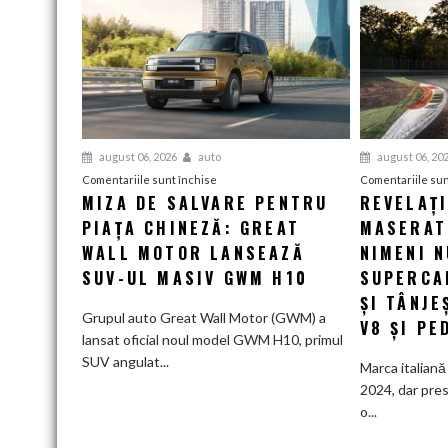
august 06, 2026
auto
august 06, 20
pentru
Comentariile sunt închise
Comentariile sun
MIZA DE SALVARE PENTRU
REVELAȚ
Miza
PIAȚA CHINEZĂ: GREAT
de
MASERATI
salvare
WALL MOTOR LANSEAZĂ
NIMENI N
pentru
SUV-UL MASIV GWM H10
SUPERCA
piața
ȘI TÂNJE
chineză:
Grupul auto Great Wall Motor (GWM) a
V8 ȘI PE
Great
lansat oficial noul model GWM H10, primul
Wall
SUV angulat...
Marca italiană 
Motor
2024, dar pres
lansează
o...
SUV-
ul