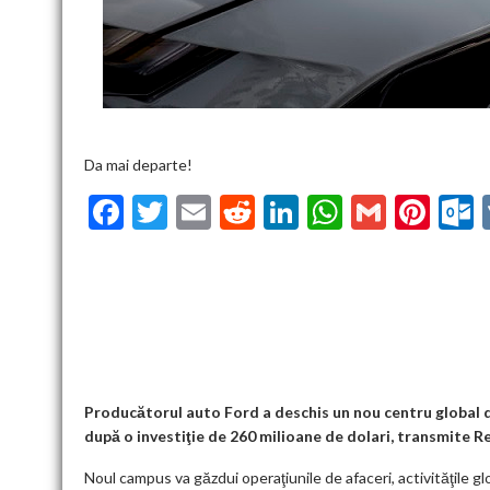
Da mai departe!
F
T
E
R
Li
W
G
Pi
ac
w
m
e
n
h
m
nt
u
e
itt
ai
d
ke
at
ai
er
l
b
er
l
di
dI
s
l
es
o
t
n
A
t
k
o
p
k
p
Producătorul auto Ford a deschis un nou centru global de 
după o investiţie de 260 milioane de dolari, transmite R
Noul campus va găzdui operaţiunile de afaceri, activităţile gl