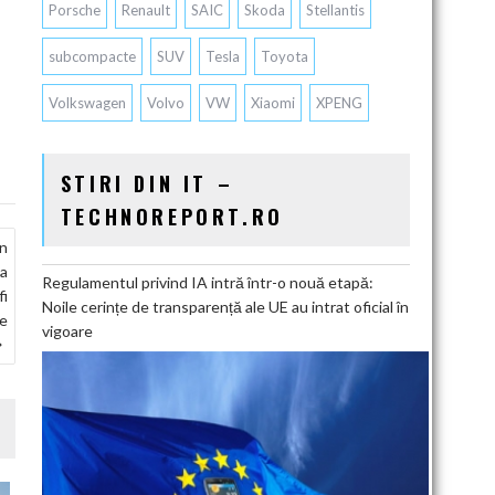
Porsche
Renault
SAIC
Skoda
Stellantis
subcompacte
SUV
Tesla
Toyota
Volkswagen
Volvo
VW
Xiaomi
XPENG
STIRI DIN IT –
TECHNOREPORT.RO
an
ma
Regulamentul privind IA intră într-o nouă etapă:
fi
Noile cerințe de transparență ale UE au intrat oficial în
de
vigoare