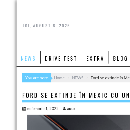
Skip
to
content
JOI, AUGUST 6, 2026
NEWS
DRIVE TEST
EXTRA
BLOG
You are here
Home
NEWS
Ford se extinde în Me
FORD SE EXTINDE ÎN MEXIC CU U
noiembrie 1, 2022
auto