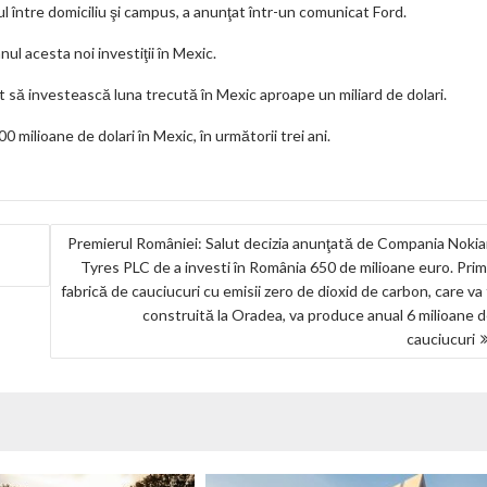
k
ul între domiciliu şi campus, a anunţat într-un comunicat Ford.
m
nul acesta noi investiţii în Mexic.
ar
să investească luna trecută în Mexic aproape un miliard de dolari.
ks
0 milioane de dolari în Mexic, în următorii trei ani.
Premierul României: Salut decizia anunţată de Compania Noki
Tyres PLC de a investi în România 650 de milioane euro. Pri
fabrică de cauciucuri cu emisii zero de dioxid de carbon, care va 
construită la Oradea, va produce anual 6 milioane 
cauciucuri