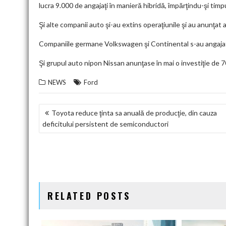
lucra 9.000 de angajaţi în manieră hibridă, împărţindu-şi timp
Şi alte companii auto şi-au extins operaţiunile şi au anunţat a
Companiile germane Volkswagen şi Continental s-au angajat 
Şi grupul auto nipon Nissan anunţase în mai o investiţie de 70
NEWS
Ford
NAVIGARE
Toyota reduce ţinta sa anuală de producţie, din cauza
deficitului persistent de semiconductori
ÎN
ARTICOLE
RELATED POSTS