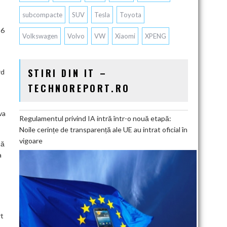
subcompacte
SUV
Tesla
Toyota
56
Volkswagen
Volvo
VW
Xiaomi
XPENG
STIRI DIN IT –
rd
TECHNOREPORT.RO
va
Regulamentul privind IA intră într-o nouă etapă:
Noile cerințe de transparență ale UE au intrat oficial în
vigoare
tă
a
rt