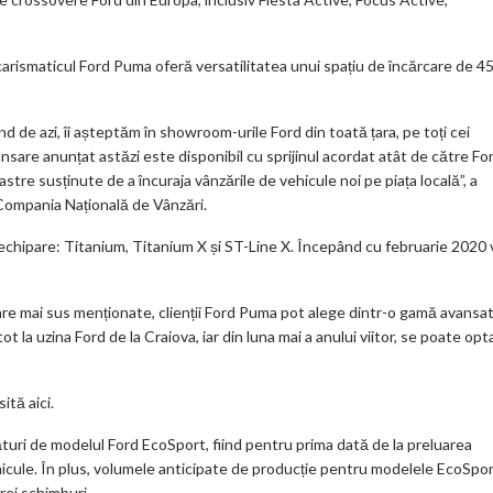
ks
carismaticul Ford Puma oferă versatilitatea unui spațiu de încărcare de 4
de azi, îi așteptăm în showroom-urile Ford din toată țara, pe toți cei
nsare anunțat astăzi este disponibil cu sprijinul acordat atât de către Fo
astre susținute de a încuraja vânzările de vehicule noi pe piața locală”, a
Compania Națională de Vânzări.
echipare: Titanium, Titanium X și ST-Line X. Începând cu februarie 2020 
are mai sus menționate, clienții Ford Puma pot alege dintr-o gamă avansa
la uzina Ford de la Craiova, iar din luna mai a anului viitor, se poate opt
ită aici.
ături de modelul Ford EcoSport, fiind pentru prima dată de la preluarea
ehicule. În plus, volumele anticipate de producție pentru modelele EcoSpo
rei schimburi.