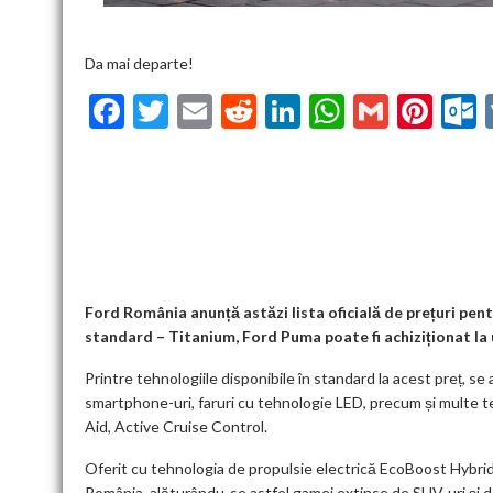
Da mai departe!
F
T
E
R
Li
W
G
Pi
ac
w
m
e
n
h
m
nt
u
e
itt
ai
d
ke
at
ai
er
l
b
er
l
di
dI
s
l
es
o
t
n
A
t
k
o
p
k
p
Ford România anunță astăzi lista oficială de prețuri pen
standard – Titanium, Ford Puma poate fi achiziționat la u
Printre tehnologiile disponibile în standard la acest preț, se
smartphone-uri, faruri cu tehnologie LED, precum și multe te
Aid, Active Cruise Control.
Oferit cu tehnologia de propulsie electrică EcoBoost Hybrid d
România, alăturându-se astfel gamei extinse de SUV-uri și de