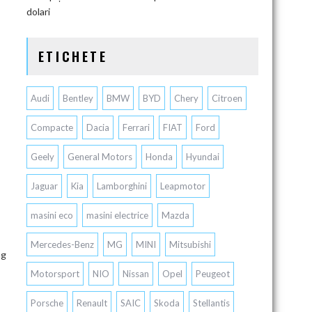
dolari
ETICHETE
Audi
Bentley
BMW
BYD
Chery
Citroen
Compacte
Dacia
Ferrari
FIAT
Ford
Geely
General Motors
Honda
Hyundai
Jaguar
Kia
Lamborghini
Leapmotor
masini eco
masini electrice
Mazda
Mercedes-Benz
MG
MINI
Mitsubishi
ng
Motorsport
NIO
Nissan
Opel
Peugeot
Porsche
Renault
SAIC
Skoda
Stellantis