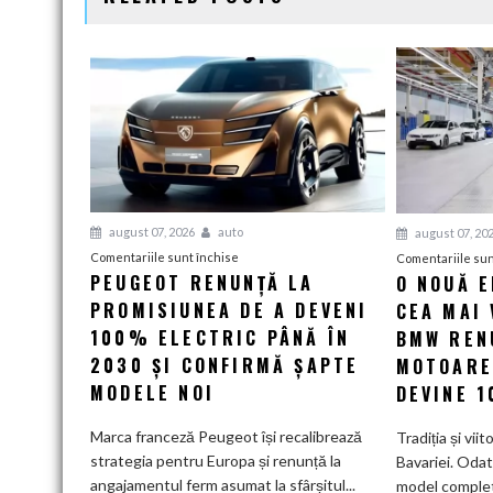
august 07, 2026
auto
august 07, 20
pentru
Comentariile sunt închise
Comentariile sun
PEUGEOT RENUNȚĂ LA
O NOUĂ 
Peugeot
PROMISIUNEA DE A DEVENI
renunță
CEA MAI 
la
100% ELECTRIC PÂNĂ ÎN
BMW RENU
promisiunea
2030 ȘI CONFIRMĂ ȘAPTE
MOTOARE
de
MODELE NOI
DEVINE 
a
deveni
Marca franceză Peugeot își recalibrează
Tradiția și viit
100%
strategia pentru Europa și renunță la
Bavariei. Odat
electric
angajamentul ferm asumat la sfârșitul...
model complet.