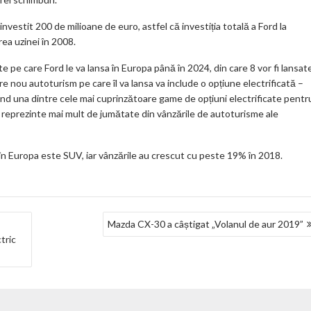
nvestit 200 de milioane de euro, astfel că investiția totală a Ford la
rea uzinei în 2008.
e pe care Ford le va lansa în Europa până în 2024, din care 8 vor fi lansat
re nou autoturism pe care îl va lansa va include o opțiune electrificată –
ferind una dintre cele mai cuprinzătoare game de opțiuni electrificate pentr
ă reprezinte mai mult de jumătate din vânzările de autoturisme ale
 în Europa este SUV, iar vânzările au crescut cu peste 19% în 2018.
Mazda CX-30 a câștigat „Volanul de aur 2019”
tric