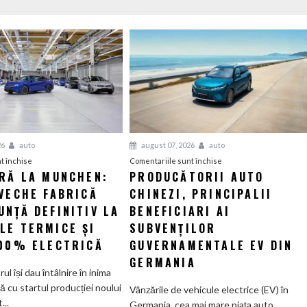
26
auto
august 07, 2026
auto
pentru
pentru
t închise
Comentariile sunt închise
ERĂ LA MUNCHEN:
PRODUCĂTORII AUTO
O
Producătorii
VECHE FABRICĂ
nouă
CHINEZI, PRINCIPALII
auto
eră
chinezi,
NȚĂ DEFINITIV LA
BENEFICIARI AI
la
principalii
LE TERMICE ȘI
SUBVENȚILOR
Munchen:
beneficiari
100% ELECTRICĂ
GUVERNAMENTALE EV DIN
Cea
ai
GERMANIA
mai
subvenților
orul își dau întâlnire în inima
veche
guvernamentale
ă cu startul producției noului
Vânzările de vehicule electrice (EV) în
fabrică
EV
..
Germania, cea mai mare piața auto