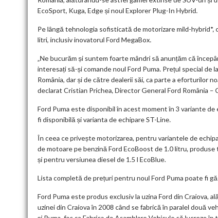
EcoSport, Kuga, Edge și noul Explorer Plug-In Hybrid.
Pe lângă tehnologia sofisticată de motorizare mild-hybrid*, 
litri, inclusiv inovatorul Ford MegaBox.
„Ne bucurăm și suntem foarte mândri să anunțăm că începând 
interesați să-și comande noul Ford Puma. Prețul special de la
România, dar și de către dealerii săi, ca parte a eforturilor no
declarat Cristian Prichea, Director General Ford România – 
Ford Puma este disponibil în acest moment în 3 variante de 
fi disponibilă și varianta de echipare ST-Line.
În ceea ce privește motorizarea, pentru variantele de echip
de motoare pe benzină Ford EcoBoost de 1.0 litru, produse tot 
și pentru versiunea diesel de 1.5 l EcoBlue.
Lista completă de prețuri pentru noul Ford Puma poate fi găs
Ford Puma este produs exclusiv la uzina Ford din Craiova, al
uzinei din Craiova în 2008 când se fabrică în paralel două v
și Puma, fac ca Fabrica de Asamblare Vehicule să lucreze în t