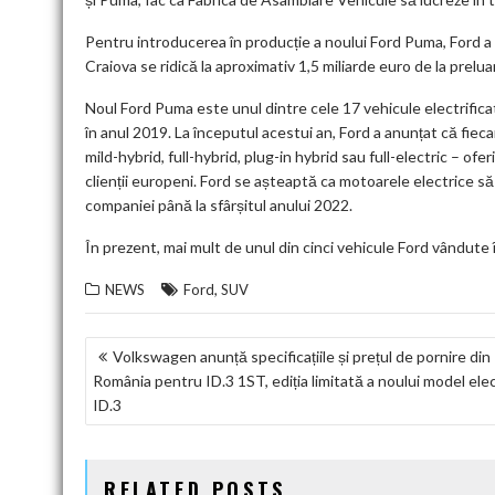
Pentru introducerea în producție a noului Ford Puma, Ford a i
Craiova se ridică la aproximativ 1,5 miliarde euro de la prelua
Noul Ford Puma este unul dintre cele 17 vehicule electrificat
în anul 2019. La începutul acestui an, Ford a anunțat că fieca
mild-hybrid, full-hybrid, plug-in hybrid sau full-electric – o
clienții europeni. Ford se așteaptă ca motoarele electrice s
companiei până la sfârșitul anului 2022.
În prezent, mai mult de unul din cinci vehicule Ford vândute
,
NEWS
Ford
SUV
NAVIGARE
Volkswagen anunță specificațiile și prețul de pornire din
România pentru ID.3 1ST, ediția limitată a noului model elec
ÎN
ID.3
ARTICOLE
RELATED POSTS