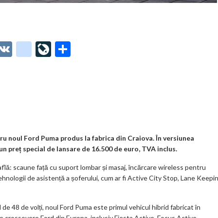
O
V
g
Li
P
t
K
o
ve
ar
o
o
Jo
ta
o
gl
ur
je
.
e_
n
az
co
b
al
ă
m
o
tru noul Ford Puma produs la fabrica din Craiova. În versiunea
n preț special de lansare de 16.500 de euro, TVA inclus.
o
 află: scaune față cu suport lombar și masaj, încărcare wireless pentru
k
hnologii de asistență a șoferului, cum ar fi Active City Stop, Lane Keepi
m
ar
e 48 de volți, noul Ford Puma este primul vehicul hibrid fabricat în
 crossovere Ford din Europa, inclusiv Fiesta Active, Focus Active,