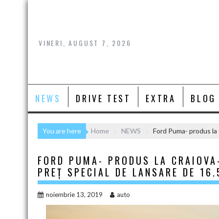
Skip
to
content
VINERI, AUGUST 7, 2026
NEWS
DRIVE TEST
EXTRA
BLOG
You are here
Home
NEWS
Ford Puma- produs la 
FORD PUMA- PRODUS LA CRAIOVA
PREȚ SPECIAL DE LANSARE DE 16
noiembrie 13, 2019
auto