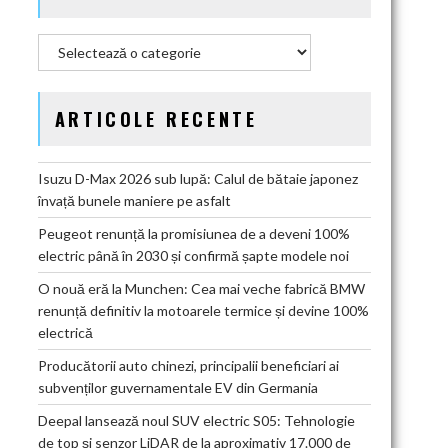
Categorii
ARTICOLE RECENTE
Isuzu D-Max 2026 sub lupă: Calul de bătaie japonez
învață bunele maniere pe asfalt
Peugeot renunță la promisiunea de a deveni 100%
electric până în 2030 și confirmă șapte modele noi
O nouă eră la Munchen: Cea mai veche fabrică BMW
renunță definitiv la motoarele termice și devine 100%
electrică
Producătorii auto chinezi, principalii beneficiari ai
subvenților guvernamentale EV din Germania
Deepal lansează noul SUV electric S05: Tehnologie
de top și senzor LiDAR de la aproximativ 17.000 de