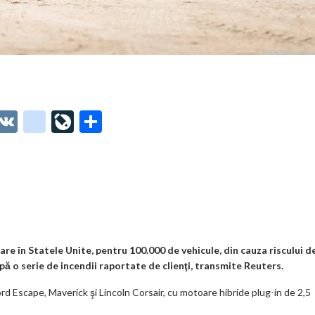
O
V
g
Li
P
t
K
o
ve
ar
o
o
Jo
ta
o
gl
ur
je
.
e_
n
az
co
b
al
ă
m
o
e în Statele Unite, pentru 100.000 de vehicule, din cauza riscului d
 o serie de incendii raportate de clienţi, transmite Reuters.
o
d Escape, Maverick şi Lincoln Corsair, cu motoare hibride plug-in de 2,5
k