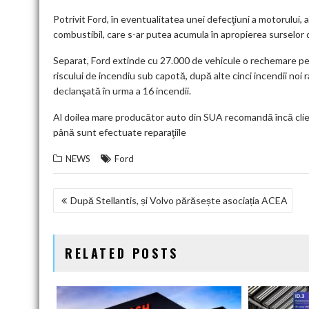
Potrivit Ford, în eventualitatea unei defecţiuni a motorului, 
combustibil, care s-ar putea acumula în apropierea surselor d
Separat, Ford extinde cu 27.000 de vehicule o rechemare pen
riscului de incendiu sub capotă, după alte cinci incendii no
declanşată în urma a 16 incendii.
Al doilea mare producător auto din SUA recomandă încă clienţ
până sunt efectuate reparaţiile
NEWS
Ford
NAVIGARE
După Stellantis, și Volvo părăsește asociația ACEA
ÎN
ARTICOLE
RELATED POSTS