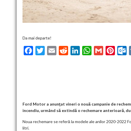
Da mai departe!
F
T
E
R
Li
W
G
Pi
ac
w
m
e
n
h
m
nt
u
e
itt
ai
d
ke
at
ai
er
l
b
er
l
di
dI
s
l
es
o
t
n
A
t
k
o
p
k
p
Ford Motor a anunţat vineri o nouă campanie de rechemar
incendiu, urmând să extindă o rechemare anterioară, după
Noua rechemare se referă la modele ale anilor 2020-2022 For
litri.