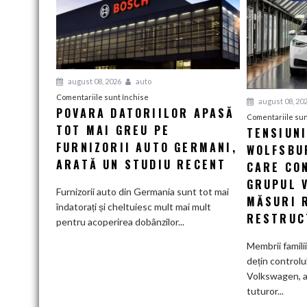
august 08, 2026
auto
pentru
Comentariile sunt închise
august 08, 20
POVARA DATORIILOR APASĂ
Povara
Comentariile sun
TOT MAI GREU PE
datoriilor
TENSIUN
apasă
FURNIZORII AUTO GERMANI,
WOLFSBUR
tot
ARATĂ UN STUDIU RECENT
CARE CO
mai
GRUPUL 
greu
Furnizorii auto din Germania sunt tot mai
MĂSURI 
pe
îndatorați și cheltuiesc mult mai mult
RESTRUC
furnizorii
pentru acoperirea dobânzilor...
auto
Membrii famili
germani,
dețin controlu
arată
Volkswagen, a
un
tuturor...
studiu