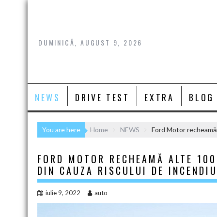
Skip
to
content
DUMINICĂ, AUGUST 9, 2026
NEWS
DRIVE TEST
EXTRA
BLOG
You are here
Home
NEWS
Ford Motor recheamă a
FORD MOTOR RECHEAMĂ ALTE 100.
DIN CAUZA RISCULUI DE INCENDI
iulie 9, 2022
auto