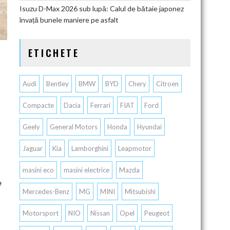
Isuzu D-Max 2026 sub lupă: Calul de bătaie japonez
învață bunele maniere pe asfalt
ETICHETE
Audi
Bentley
BMW
BYD
Chery
Citroen
Compacte
Dacia
Ferrari
FIAT
Ford
Geely
General Motors
Honda
Hyundai
Jaguar
Kia
Lamborghini
Leapmotor
masini eco
masini electrice
Mazda
e
Mercedes-Benz
MG
MINI
Mitsubishi
Motorsport
NIO
Nissan
Opel
Peugeot