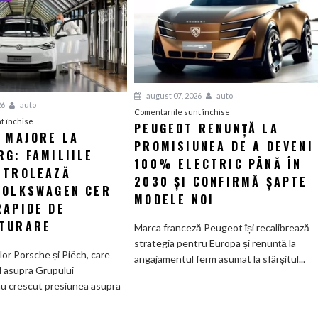
august 07, 2026
auto
26
auto
pentru
Comentariile sunt închise
pentru
t închise
PEUGEOT RENUNȚĂ LA
Peugeot
I MAJORE LA
Tensiuni
PROMISIUNEA DE A DEVENI
renunță
G: FAMILIILE
majore
la
100% ELECTRIC PÂNĂ ÎN
la
NTROLEAZĂ
promisiunea
2030 ȘI CONFIRMĂ ȘAPTE
Wolfsburg:
VOLKSWAGEN CER
de
MODELE NOI
Familiile
RAPIDE DE
a
care
deveni
TURARE
Marca franceză Peugeot își recalibrează
controlează
100%
strategia pentru Europa și renunță la
Grupul
electric
ilor Porsche și Piëch, care
angajamentul ferm asumat la sfârșitul...
Volkswagen
până
l asupra Grupului
cer
în
u crescut presiunea asupra
măsuri
2030
rapide
și