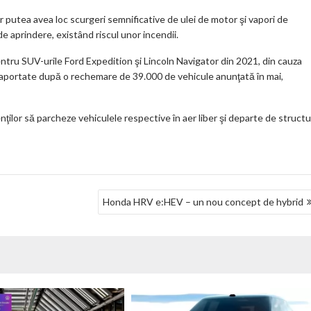
m
ar putea avea loc scurgeri semnificative de ulei de motor şi vapori de
ar
e aprindere, existând riscul unor incendii.
ks
tru SUV-urile Ford Expedition şi Lincoln Navigator din 2021, din cauza
i raportate după o rechemare de 39.000 de vehicule anunţată în mai,
ilor să parcheze vehiculele respective în aer liber şi departe de structur
Honda HRV e:HEV – un nou concept de hybrid